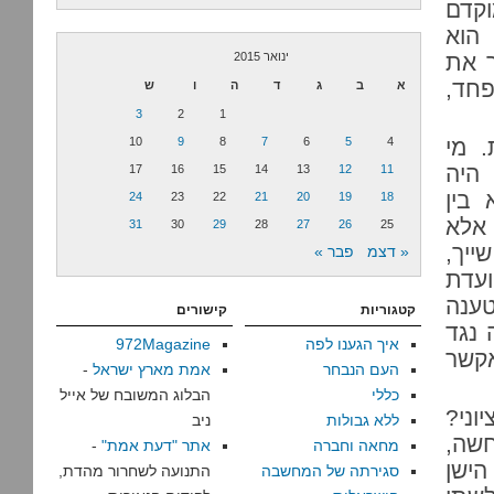
קדם
הוא
ר את
ינואר 2015
זה שפחד,
א
ב
ג
ד
ה
ו
ש
3
2
1
ות. מי
4
5
6
7
8
9
10
 היה
17
16
15
14
13
12
11
בין
24
23
22
21
20
19
18
 אלא
31
30
29
28
27
26
25
ייך,
« דצמ
פבר »
עדת
טענה
קטגוריות
קישורים
 נגד
איך הגענו לפה
972Magazine
אקשר
העם הנבחר
אמת מארץ ישראל
-
כללי
הבלוג המשובח של אייל
וני?
ללא גבולות
ניב
חשה,
מחאה וחברה
אתר "דעת אמת"
-
הישן
סגירתה של המחשבה
התנועה לשחרור מהדת,