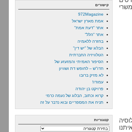
קישורים
משרי
972Magazine
אמת מארץ ישראל
אתר "דעת אמת"
אתר "הלל"
בחזרה ללאמיה
הבלוג של "יש דין"
הטלוויזיה החברתית
הסיפור האמיתי והמזעזע של
חדו"ש – לחופש דת ושוויון
לא מזיק ברובו
עמודו!
פרויקט בן יהודה
קרוא וכתוב, הבלוג של נעמה כרמי
תניח את המספריים ובוא נדבר על זה
 ל-51% מהאוכלוסיה
קטגוריות
יתנו
קטגוריות