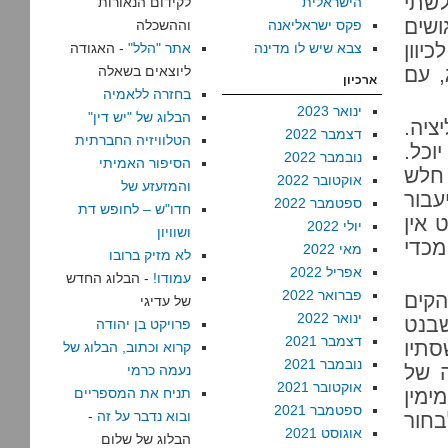
שתי
הישראלית
לקידום הנאורות
ושים
פקס ישראליאנה
וההשכלה
וטה לכיוון
צבא שיש לו מדינה
אתר "הלל"
- האגודה
 חריג, עם
ליוצאים בשאלה
ארכיון
בחזרה ללאמיה
ינואר 2023
הבלוג של "יש דין"
ציה.
דצמבר 2022
הטלוויזיה החברתית
וכל.
נובמבר 2022
הסיפור האמיתי
 חלש
אוקטובר 2022
והמזעזע של
בור
ספטמבר 2022
חדו"ש – לחופש דת
 אין
יולי 2022
ושוויון
מכדי
מאי 2022
לא מזיק ברובו
אפריל 2022
עמודו!
- הבלוג החדש
פברואר 2022
הקים
של עדיגי
ינואר 2022
שבנט
פרויקט בן יהודה
דצמבר 2021
סתיו
קרוא וכתוב, הבלוג של
נובמבר 2021
ה של
נעמה כרמי
אוקטובר 2021
ימין
תניח את המספריים
ספטמבר 2021
ובוא נדבר על זה
-
בחור
אוגוסט 2021
הבלוג של שלום