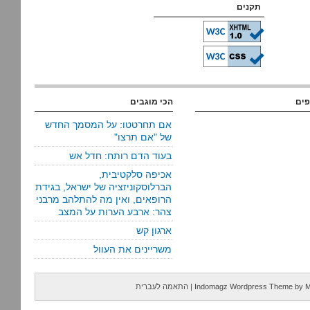
תקנים
פים
הכי מוגבים
אם תחרטטו: על המסמך החדש
של "אם תרצו"
בעוד הדם רותח: חדל אש
אכיפה סלקטיבית,
הברלוסקוניזציה של ישראל, בגידת
הרופאים, ואין מה להתלהב מרבני
צהר: ארבע הערות על המצב
ארגון קש
משריינים את העוול
M
by
Indomagz Wordpress Theme
|
התאמה לעברית