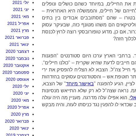
יולי 2021
ת החיילים, במיוחד כשהם כושלים ונופלים
יוני 2021
לחייהם של חיילים, והממשלה היא האחראית –
מאי 2021
בטורו – שהם "מסתובבים אבודים בין בתים
אפריל 2021
ליטיקאים הם משהו מטונף כזה, שבעיקר עסוק
מרץ 2021
ר, אם כן, מדוע טופורובסקי רוצה לרוץ לכנסת
פברואר 2021
לכלוך הזה?
ינואר 2021
דצמבר 2020
 ברחבי הארץ ערכו היום סטודנטים "הפגנות
נובמבר 2020
חייבים לדעת שהיא שקרית – "כולנו חיילים".
אוקטובר 2020
ף חייל צה"ל. הצבא לא הצליח להפסיק את ירי
ספטמבר 2020
ותר חוטפת אש – והסטודנטים עסוקים בהזדהות
אוגוסט 2020
ציין, הגיע להפגנה "
באישור מיוחד
" של הצבא,
יולי 2020
ממ. נראה שצה"ל לא רק שלא התייאש מנסיונות
יוני 2020
לי
, הוא אפילו עלה מדרגה. מעניין מה היה עולה
מאי 2020
 שכדאי לו להפגין נגד כניסתו לעזה, והיה מבקש
אפריל 2020
מרץ 2020
פברואר 2020
ינואר 2020
דצמבר 2019