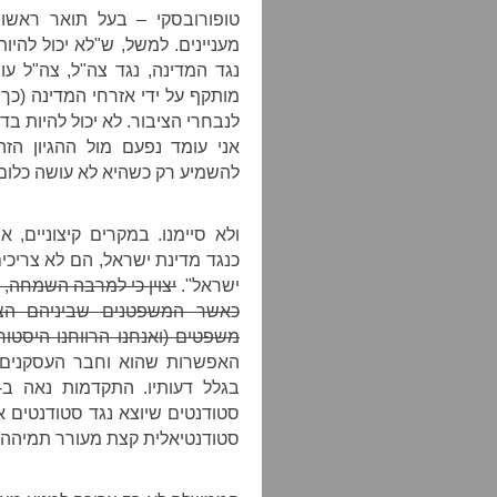
טופורובסקי – בעל תואר ראשו
מעניינים. למשל, ש"לא יכול להי
נגד המדינה, נגד צה"ל, צה"ל ע
מותקף על ידי אזרחי המדינה (כך!
לנבחרי הציבור. לא יכול להיות ב
אני עומד נפעם מול ההגיון הז
להשמיע רק כשהיא לא עושה כלום
ולא סיימנו. במקרים קיצוניים, 
כנגד מדינת ישראל, הם לא צריכי
ישראל".
יצוין כי למרבה השמחה, 
כאשר המשפטנים שביניהם הצלי
משפטים (ואנחנו הרווחנו היסטוריו
האפשרות שהוא וחבר העסקנים ש
סטודנטים שיוצא נגד סטודנטים א
סטודנטיאלית קצת מעורר תמיהה.