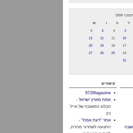
צמבר 2008
ד
ה
ו
ש
6
5
4
3
13
12
11
10
20
19
18
17
27
26
25
24
31
קישורים
972Magazine
אמת מארץ ישראל
-
הבלוג המשובח של אייל
ניב
אתר "דעת אמת"
-
שבה
התנועה לשחרור מהדת,