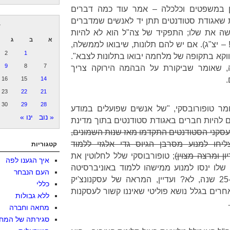
ן במשפטים וכלכלה – אמר עוד כמה דברים
ות שאגודת סטודנטים תתן יד לאנשים שמדברים
ד
ושה את שלו; התפקיד של צה"ל הוא לא להיות
א
ב
ג
 – יצ"ג). אם יש להם תלונות, שיבואו לממשלה,
2
1
דווקא בתקופה של מלחמה יבואו בתלונות לצבא".
9
8
7
ה, שאומר שביקורת על הבהמה הירוקה צריך
.
14
15
16
23
22
21
30
29
28
אומר טופורובסקי, "של אנשים שפועלים במודע
« נוב
ינו »
ם להיות חברים באגודת סטודנטים בתוך מדינת
עסקני הסטודנטים התקדמו מאז שנות השמונים,
חו למנוע מסרבן הגיוס גדי אלגזי ללמוד
קטגוריות
ן ומרצה מצוין)
; טופורבוסקי שלל לחלוטין את
איך הגענו לפה
לו ינסו למנוע ממישהו ללמוד באוניברסיטה
העם הנבחר
בגלל דעותיו. התקדמות נאה ב-25 שנה, לא? ועדיין, המראה של עסקנונצ'יק
כללי
חרים בגלל נושא פוליטי שאיננו קשור לעסקנות
ללא גבולות
מחאה וחברה
סגירתה של המח