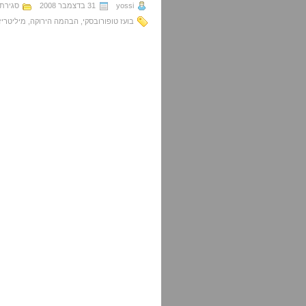
yossi
31 בדצמבר 2008
סגירת
בועז טופורובסקי
,
הבהמה הירוקה
,
מיליטריז