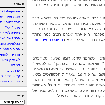
קישורים
, המהווים גיס חמישי בתוך המדינה". לא פחות.
972Magazine
אמת מארץ ישר
ורובסקי רואה עצמו כמועמד ראוי לשמש חבר
אתר "דעת אמת
ו מפלגת הצעירים הישראלית. בשיחה שערכתי
אתר "הלל"
ט עילג. לא מדובר בכפית החדה ביותר במגירה:
בחזרה ללאמיה
לגתו, הוא אמר "אנחנו רוצים כמה שיותר
הבלוג של "יש די
לגת צבר, כדאי לקרוא את
הפוסט המעניין הזה
הטלוויזיה החב
הסיפור האמיתי
חדו"ש – לחופש 
כוון כשאמר שהוא רוצה שפעילי סטודנטים
לא מזיק ברובו
"; הוא אמר שמחאה היא כמובן "דבר לגיטימי",
עמודו!
יד, אסור לתת יד לאנשים שבשעה כזו מפגינים
פרויקט בן יהוד
ושם שהוא חושב שאגודות הסטודנטים מימנו
קרוא וכתוב, הב
ראיתי שום ראיה לכך שאכן זה המצב. מתגנב
תניח את המספר
ח טופורובסקי לעמיתיו נטול כל משמעות
 קצת רווח פוליטי באמצעות דה לגיטימציה של
קטגוריות
שנקטו בעמדה לא אהודה בעליל.
קטגוריות