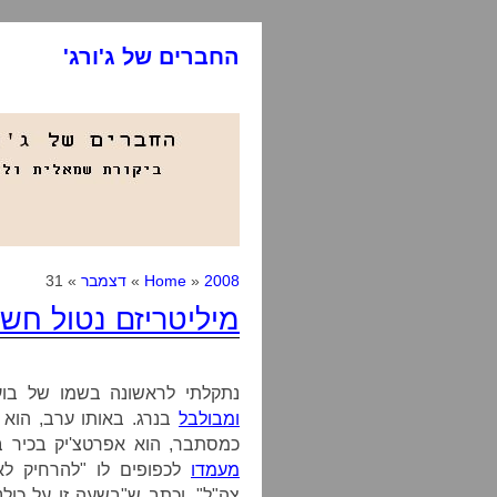
החברים של ג'ורג'
2008
»
Home
»
דצמבר
» 31
מיליטריזם נטול חש
נתקלתי לראשונה בשמו של בוע
ומבולבל
בנרג. באותו ערב, הוא 
כמסתבר, הוא אפרטצ'יק בכיר בא
מעמדו
לכפופים לו "להרחיק לא
צה"ל", וכתב ש"בשעה זו על כול