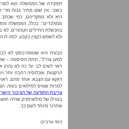
תפקידה של הממשלה הוא לשרת א
בשבי. אין שום מחיר גבוה מדי 
היא ולא מפקדיהם, כפי שכתב 
ממולכדים". בכלל, הממשלה והפו
בהכשלת החיילים הטהורים. לא ברו
ולא לשמש כקצין בקבע. למה לו ה
הבעיה היא שטופורבסקי לא לבד.
למען צה"ל", תחת הסיסמה – שהם 
ראוי לשים לב: עד כה לא נהרג א
הרקטות. אוכלוסיה רחבה יותר וי
דווקא עם הצבא. אחד מהם, ראוי ל
למרות שגויס למילואים בעזה. ה
צריבת התודעה של הציבור הישרא
בגורלו של מילואימניק שהיה חושב
שחרור מיוחד לשם כך.
(יוסי גורביץ)