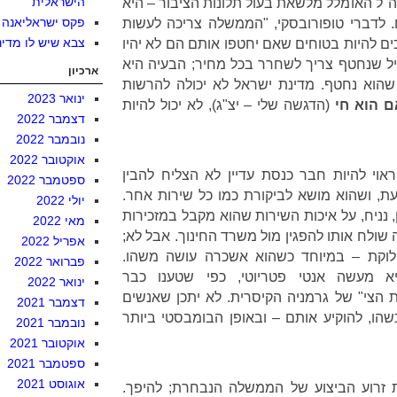
הישראלית
"ל האומלל מלשאת בעול תלונות הציבור – היא
פקס ישראליאנה
ם. לדברי טופורובסקי, "הממשלה צריכה לעשות
צבא שיש לו מדינ
כים להיות בטוחים שאם יחטפו אותם הם לא יהיו
ל שנחטף צריך לשחרר בכל מחיר; הבעיה היא
ארכיון
שהוא נחטף. מדינת ישראל לא יכולה להרשות
ינואר 2023
אם הוא חי
(הדגשה שלי – יצ"ג), לא יכול להיות
דצמבר 2022
נובמבר 2022
אוקטובר 2022
וי להיות חבר כנסת עדיין לא הצליח להבין
ספטמבר 2022
, ושהוא מושא לביקורת כמו כל שירות אחר.
יולי 2022
 נניח, על איכות השירות שהוא מקבל במזכירות
מאי 2022
 שולח אותו להפגין מול משרד החינוך. אבל לא;
אפריל 2022
וקת – במיוחד כשהוא אשכרה עושה משהו.
פברואר 2022
 מעשה אנטי פטריוטי, כפי שטענו כבר
ינואר 2022
ת הצי" של גרמניה הקיסרית. לא יתכן שאנשים
דצמבר 2021
כשהו, להוקיע אותם – ובאופן הבומבסטי ביותר
נובמבר 2021
אוקטובר 2021
ספטמבר 2021
אוגוסט 2021
ת זרוע הביצוע של הממשלה הנבחרת; להיפך.