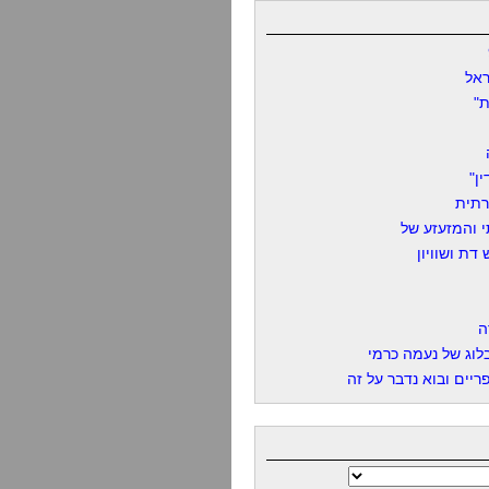
אל
"
ן"
רתית
 והמזעזע של
דת ושוויון
ה
לוג של נעמה כרמי
יים ובוא נדבר על זה