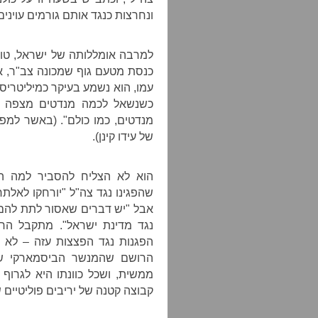
ונחרצות כנגד אותם גורמים עוינים
למרבה אומללותה של ישראל, טופ
כנסת מטעם גוף שמכונה צב"ר, א
עמו, הוא נשמע בעיקר כמיליטריס
כשנשאל לכמה מנדטים מצפה מפ
מנדטים, כמו כולם". (באשר למפ
של עידו קינן).
הוא לא הצליח להסביר למה הת
שהפגינו נגד צה"ל "יורחקו לאלתר
אבל "יש דברים שאסור לתת להם 
נגד מדינת ישראל". מתקבל הר
הפגנות נגד הפצצות עזה – לא 
הרושם שהמנשר הביסמארקי ששל
ממשית, ושכל כוונתו היא לגרוף
קבוצה קטנה של יריבים פוליטיים 