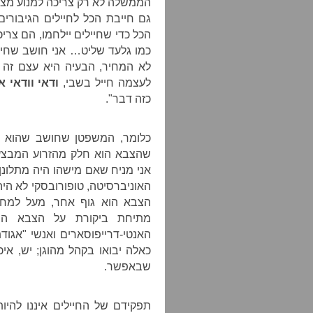
הממשלה לא רק צריכה למנוע מצה
גם חייבת הכל לחיילים הגיבורי
הכל כדי שחיילים יילחמו, הם צרי
כמו גלעד שליט… אני חושב שחיי
לא המחיר, הבעיה היא עצם זה 
לעצמה חייל בשבי,
ודאי וודאי 
כזה דבר".
כלומר, המשפטן שחושב שהוא רא
שהצבא הוא חלק מהזרוע המבצעת
אני מניח שאם מישהו היה מתלונן,
האוניברסיטה, טופורובסקי לא היה
הצבא הוא גוף אחר, מעל למחל
מתיחת ביקורת על הצבא היא
האנטי-דרייפוסארים ואנשי "אגוד
כאלה יבואו בקהל מהוגן; יש, אי
שבאפשר.
תפקידם של החיילים איננו להיו