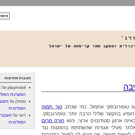
תגובות אחרונות
יבה
playmobil
על
ה
המערכת הפולי
סמולן
על
העכב
ז טופורובסקי אתמול, כמי שכתב
טור תמוה
הפוליטית
הופיע בהקשר שלילי הרבה יותר: טופורובסקי,
רועי
על
העכברו
יזה ארגון סטודנטים ארצי, והוא
הורה מרום
הפוליטית
לתר פעילי אגודות שהשתתפו בהפגנות נגד
נו לעשות מעשה. אני קורא לך לפעול במהירות