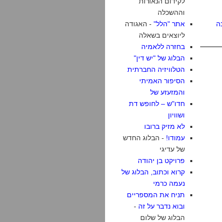
לקידום הנאורות
וההשכלה
ה
אתר "הלל"
- האגודה
ליוצאים בשאלה
בחזרה ללאמיה
הבלוג של "יש דין"
הטלוויזיה החברתית
הסיפור האמיתי
והמזעזע של
חדו"ש – לחופש דת
ושוויון
לא מזיק ברובו
עמודו!
- הבלוג החדש
של עדיגי
פרויקט בן יהודה
קרוא וכתוב, הבלוג של
נעמה כרמי
תניח את המספריים
ובוא נדבר על זה
-
הבלוג של שלום