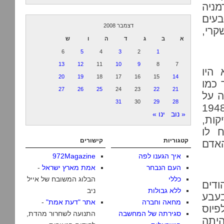
ניה
בעים
דצמבר 2008
קרי,
א
ב
ג
ד
ה
ו
ש
6
5
4
3
2
1
13
12
11
10
9
8
7
 היו
20
19
18
17
16
15
14
 כמו
27
26
25
24
23
22
21
ה על
31
30
29
28
194
« נוב
ינו »
קות,
ח לו
קטגוריות
קישורים
אדם
איך הגענו לפה
972Magazine
העם הנבחר
אמת מארץ ישראל
-
כללי
הבלוג המשובח של אייל
דים
ללא גבולות
ניב
בעבע
מחאה וחברה
אתר "דעת אמת"
-
פיוס
סגירתה של המחשבה
התנועה לשחרור מהדת,
יתה