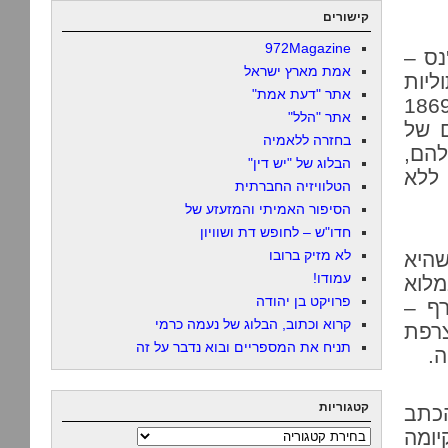
קישורים
972Magazine
נס –
אמת מארץ ישראל
ליות
אתר "דעת אמת"
186
אתר "הלל"
ם של
בחזרה ללאמיה
להם,
הבלוג של "יש דין"
 ללא
הטלוויזיה החברתית
הסיפור האמיתי והמזעזע של
חדו"ש – לחופש דת ושוויון
לא מזיק ברובו
היא
עמודו!
לוא
פרויקט בן יהודה
רף –
קרוא וכתוב, הבלוג של נעמה כרמי
צרפת
תניח את המספריים ובוא נדבר על זה
ה.
קטגוריות
כתב
יומה
קטגוריות