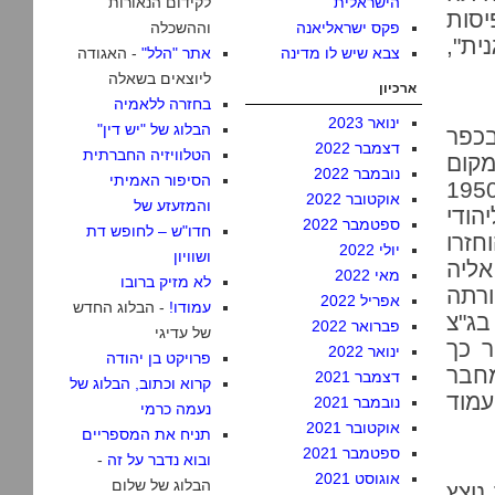
הישראלית
לקידום הנאורות
יסות
פקס ישראליאנה
וההשכלה
ית",
צבא שיש לו מדינה
אתר "הלל"
- האגודה
ליוצאים בשאלה
ארכיון
בחזרה ללאמיה
ינואר 2023
הבלוג של "יש דין"
כפר
דצמבר 2022
הטלוויזיה החברתית
קום
נובמבר 2022
הסיפור האמיתי
195
אוקטובר 2022
והמזעזע של
ודי
ספטמבר 2022
חדו"ש – לחופש דת
זרו
יולי 2022
ושוויון
אליה
מאי 2022
לא מזיק ברובו
רתה
אפריל 2022
עמודו!
- הבלוג החדש
בג"צ
פברואר 2022
של עדיגי
ר כך
ינואר 2022
פרויקט בן יהודה
מחבר
דצמבר 2021
קרוא וכתוב, הבלוג של
עמוד
נובמבר 2021
נעמה כרמי
אוקטובר 2021
תניח את המספריים
ספטמבר 2021
ובוא נדבר על זה
-
אוגוסט 2021
הבלוג של שלום
נוצץ