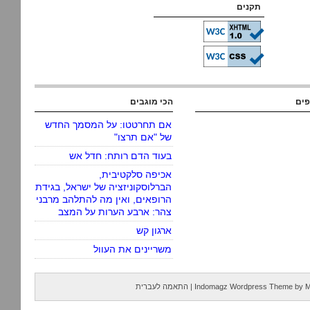
תקנים
פים
הכי מוגבים
אם תחרטטו: על המסמך החדש
של "אם תרצו"
בעוד הדם רותח: חדל אש
אכיפה סלקטיבית,
הברלוסקוניזציה של ישראל, בגידת
הרופאים, ואין מה להתלהב מרבני
צהר: ארבע הערות על המצב
ארגון קש
משריינים את העוול
M
by
Indomagz Wordpress Theme
|
התאמה לעברית