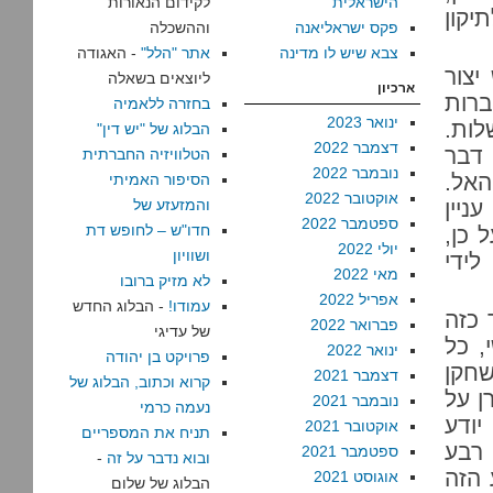
הישראלית
לקידום הנאורות
יקון
פקס ישראליאנה
וההשכלה
צבא שיש לו מדינה
אתר "הלל"
- האגודה
יצור
ליוצאים בשאלה
ארכיון
רות
בחזרה ללאמיה
ינואר 2023
לות.
הבלוג של "יש דין"
דצמבר 2022
 דבר
הטלוויזיה החברתית
נובמבר 2022
האל.
הסיפור האמיתי
אוקטובר 2022
ניין
והמזעזע של
ספטמבר 2022
חדו"ש – לחופש דת
 כן,
יולי 2022
ושוויון
לידי
מאי 2022
לא מזיק ברובו
אפריל 2022
עמודו!
- הבלוג החדש
 כזה
פברואר 2022
של עדיגי
, כל
ינואר 2022
פרויקט בן יהודה
שחקן
דצמבר 2021
קרוא וכתוב, הבלוג של
ן על
נובמבר 2021
נעמה כרמי
יודע
אוקטובר 2021
תניח את המספריים
רבע
ספטמבר 2021
ובוא נדבר על זה
-
 הזה
אוגוסט 2021
הבלוג של שלום