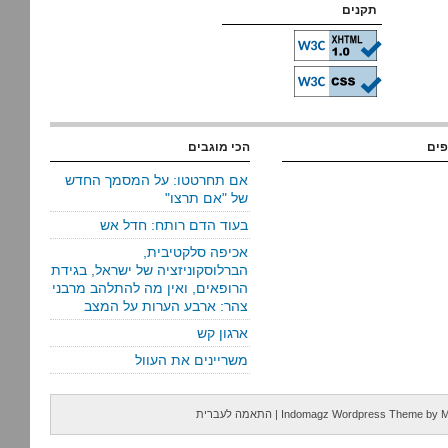
תקנים
פים
הכי מוגבים
אם תחרטטו: על המסמך החדש
של "אם תרצו"
בעוד הדם רותח: חדל אש
אכיפה סלקטיבית,
הברלוסקוניזציה של ישראל, בגידת
הרופאים, ואין מה להתלהב מרבני
צהר: ארבע הערות על המצב
ארגון קש
משריינים את העוול
M
by
Indomagz Wordpress Theme
|
התאמה לעברית