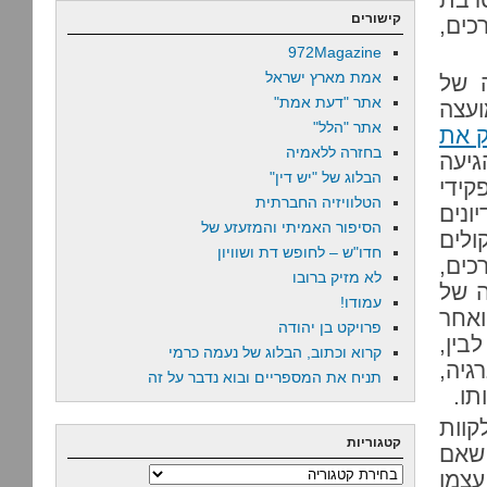
קישורים
כים,
972Magazine
אמת מארץ ישראל
 של
אתר "דעת אמת"
ועצה
אתר "הלל"
 את
בחזרה ללאמיה
גיעה
הבלוג של "יש דין"
קידי
הטלוויזיה החברתית
ונים
הסיפור האמיתי והמזעזע של
לים
חדו"ש – לחופש דת ושוויון
כים,
לא מזיק ברובו
ה של
עמודו!
ואחר
פרויקט בן יהודה
בין,
קרוא וכתוב, הבלוג של נעמה כרמי
גיה,
תניח את המספריים ובוא נדבר על זה
תו.
קוות
קטגוריות
 שאם
קטגוריות
עצמו