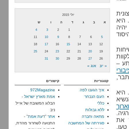
ונית
יולי 2015
 היא
א
ב
ג
ד
ה
ו
ש
יהיה
4
3
2
1
יסוד
11
10
9
8
7
6
5
18
17
16
15
14
13
12
יחות
25
24
23
22
21
20
19
קוות
31
30
29
28
27
26
תע –
« יונ
אוג »
בורי
תבר,
קטגוריות
קישורים
איך הגענו לפה
972Magazine
 היא
העם הנבחר
אמת מארץ ישראל
-
שיא
כללי
הבלוג המשובח של אייל
ארוך
ללא גבולות
ניב
גיה.
מחאה וחברה
אתר "דעת אמת"
-
ך את
סגירתה של המחשבה
התנועה לשחרור מהדת,
טען,