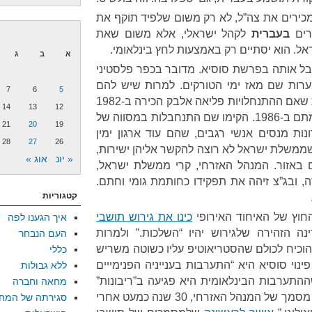
מכירים את צה”ל, לא רק משום שלפיד תוקף את
רים
בעברית
לקהל ישראלי, אלא משום שאת
ל. הוא יסתיים רק באמצעות לחץ בינלאומי.
א
ב
ג
קבל אותה בפרשת סוסיא. מדובר בכפר פלסטיני
ערות שם מאז ימי הטורקים. למרות שיש להם
7
6
5
מסמכים המעידים על כך, ולמרות שאם ההתנחלויות פליאה אלבק הכירה ב-1982
14
13
12
בקיומו של הכפר, הם נושלו מאדמתם ב-1986. הקימו שם התנחבלות במסווה של
21
20
19
נות מנסים אנשי רגבים, שהם עוד ארגון ימין
28
27
26
משלת ישראל לא רוצה להקשר אליהן ישירות,
« יונ
אוג »
 באזור. המנהל האזרחי, קרי ממשלת ישראל,
, ובג”צ זיהה את תפקידו כחותמת גומי וחתם.
קטגוריות
החוץ של האיחוד האירופי
כינו את גירוש תושבי
איך הגענו לפה
 הזהירה שלגירוש יהיו “השלכות.” ולמרות
העם הנבחר
להוכיח לכולם שהסטריאוטיפ עליו כשוטה משריש
כללי
נוי סוסיא היא “התערבות בענייניה הפנימייים
ללא גבולות
התערבות הבינלאומית היא פגיעה ב”ריבונות”
מחאה וחברה
של ישראל – הלחץ עשה את שלו. מסמך של המנהל האזרחי, 30 שנה כמעט אחרי
סגירתה של המח