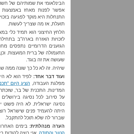
הבינלאומי את שמותיהם של חשוד
אפשר לפנות מאחז באמצעות לח
התנחלות היא מוקד לפגיעה בזכו
תועלת, אז מה שצריך לעשות.
הלחץ החיצוני הוא תמיד כלי במאב
לזכויות האזרח בארה”ב בתחיל
הגזענים הדרומיים נתפסים מח
התעמולה של ברית המועצות. וכן,
שעושה את זה בוגד.
שיהיה. זה לא כל כך שונה ממה שה
ועוד דבר אחד:
לפיד הוא לא היח
מפלגת העבודה,
הציג היום “תכנ
המדינות. התכנית של בר, שזכתה 
על סירוב לכל נסיגה בירושלי
נסיגה ישראלית. לא היה פשוט י
היתה להעמיד פנים שישראל רו
שברור לה שלא תוכל להתקבל.
הערה מנהלתית
: בימים האחרו
הטוב והתודה
. אני רוצה להודות ב