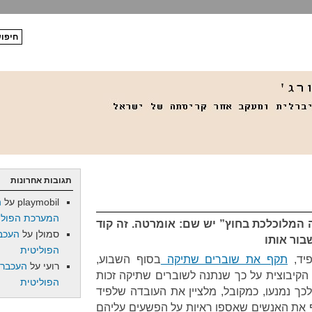
תגובות אחרונות
playmobil
על
ה
המערכת הפולי
המלוכלכת בחוץ” יש שם: אומרטה. זה קוד
סמולן
על
העכב
בור אותו
הפוליטית
יד,
תקף את שוברים שתיקה
בסוף השבוע,
רועי
על
העכברו
הקיבוצית על כך שנתנה לשוברים שתיקה זכות
הפוליטית
כך נמנעו, כמקובל, מלציין את העובדה שלפיד
את האנשים שאספו ראיות על הפשעים עליהם