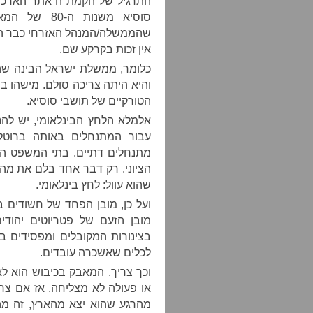
התרגיל של הקמת ה”אתר הארכיאו
שהממשלה/המנהל האזרחי כבר הו
אין זכות בקרקע שם.
כלומר, ממשלת ישראל הבינה שהי
והיא היתה צריכה סולם. מישהו ב
הטורקיים של תושבי סוסיא.
אלמלא הלחץ הבינלאומי, יש להנ
עבור המתנחלים באותה ברוטל
מתנחלים דתיים. בתי המשפט הו
הציוני. רק דבר אחד בלם את מה
שהוא עוול: לחץ בינלאומי.
ועל כן, מובן הפחד של חשודים 
מובן הזעם של פטריוטים יהוד
בצינורות המקובלים ומפסידים בא
לכלים שאשכרה עובדים.
וכך צריך. המאבק בכיבוש הוא 
או פעולה לא מצליחה. אז אם צר
מהרגע שהוא יצא מהארץ, זה מה 