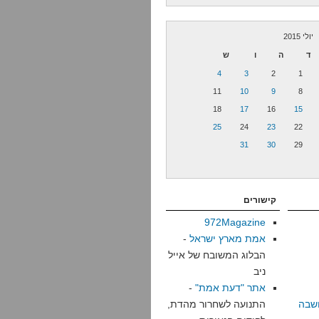
יולי 2015
ד
ה
ו
ש
4
3
2
1
11
10
9
8
18
17
16
15
25
24
23
22
31
30
29
קישורים
972Magazine
אמת מארץ ישראל
-
הבלוג המשובח של אייל
ניב
אתר "דעת אמת"
-
שבה
התנועה לשחרור מהדת,