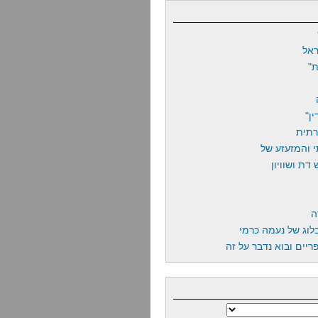
אל
"
ן"
רתית
 והמזעזע של
דת ושוויון
ה
לוג של נעמה כרמי
יים ובוא נדבר על זה