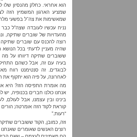
הוא אחראי. כחלק מהנסיון שלו לפ
שמציע הארגון המשמיץ הזה לצעי
שמאשימות את צה"ל בפשעי מלחמה
נניח עכשיו לעובדה שצה”ל כבר
מהעדויות של שוברים שתיקה, ו
רוצה להכנס עם שוברים שתיקה ל
שהיה מעניין לדעתי בכל הנושא 
ששוברים שתיקה דיווחו על מה
בעיה עם זה, אבל כשהם התחילו
לבוגדים. זה סנטימנט רווח מ
לאחרונה, על פיה הוא יתקוף את 
מה אומרת התפיסה הזו? היא או
אנחנו כולנו חברים בכנופיה, יש ל
בינינו ובין עצמנו, אבל לעולם, 
קוראת לקוד הזה אומרטה; הורים פד
“רעות.”
וזה, כמובן, הקוד ששוברים שתיק
רוצים האנשים שאומרים שאנחנו 
הם מאמינים לעצמם – שאם הביקור