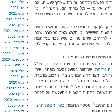
יולי 2021
ים בפשעי מלחמה, זה מה שצריך לעשות. ואם
יוני 2021
ץ אירופי – וכל מאחז הוא התנחלות, וכל
מאי 2021
יות אדם – ולא להסתבך שנים בבתי משפט ללא
אפריל 2021
מרץ 2021
ק. ג’ון קנדי הסכים לפגוש את מנהיגי התנועה
פברואר 2021
ת שנות השישים, כי חשש מאד מהצורה שבה
ינואר 2021
וץ לארה”ב, שהם מהווים נשק כבד במלחמת
דצמבר 2020
 לפיד והאנשים שהוא מתחנף אליהם יקראו למי
נובמבר 2020
אוקטובר 2020
ם עושים עכשיו. נשרוד את זה.
ספטמבר 2020
יד שמבצע פניה חדה ימינה. חיליק בר, מזכ”ל
אוגוסט 2020
ית מדינית”
שמהווה בפועל נסיגה מפתרון שתי
יולי 2020
לגיבוי מצד ראש המחנ”צ בוז’י הרצוג, מדברת
יוני 2020
ם ועל השארת מתנחלים בגדה המערבית אחרי
מאי 2020
ותר לחזור לתכנית אלון? הרי גם המטרה שלה
אפריל 2020
צה לשאת ולתת תוך שהיא מתעקשת על תכנית
מרץ 2020
פברואר 2020
נים התקבלו מספר תרומות ב
קרן הבעת הרצון
ינואר 2020
זאת לתורמים.
דצמבר 2019