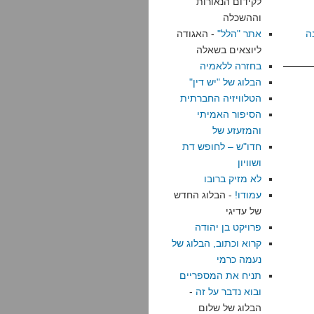
לקידום הנאורות
וההשכלה
ה
אתר "הלל"
- האגודה
ליוצאים בשאלה
בחזרה ללאמיה
הבלוג של "יש דין"
הטלוויזיה החברתית
הסיפור האמיתי
והמזעזע של
חדו"ש – לחופש דת
ושוויון
לא מזיק ברובו
עמודו!
- הבלוג החדש
של עדיגי
פרויקט בן יהודה
קרוא וכתוב, הבלוג של
נעמה כרמי
תניח את המספריים
ובוא נדבר על זה
-
הבלוג של שלום