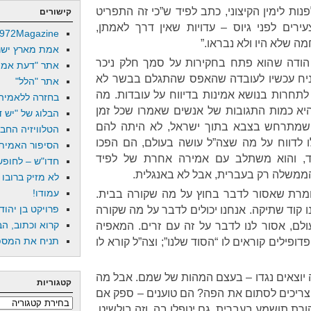
נות לימין הקיצוני, כתב לפיד ש”כי זה התפריט
קישורים
רים לפני גיוס – עדויות שאין דרך לאמתן,
972Magazine
 שלא היו ולא נבראו.”
אמת מארץ ישר
 הודה שהוא פתח בחקירות על סמך חלק ניכר
אתר "דעת אמת
נניח עכשיו לעובדה שהאפס שהתגלם בבשר לא
אתר "הלל"
תחרות בנושא אמינות בדיווח על עובדות. מה
בחזרה ללאמיה
היא כמות התגובות של אנשים שאמרו שכל זמן
הבלוג של "יש די
 שמתרחש בצבא בתוך ישראל, לא היתה להם
הטלוויזיה החב
 לדווח על מה שצה”ל עושה בעולם, הם הפכו
הסיפור האמיתי
אד, והוא משתלב עם אמירה אחרת של לפיד
חדו"ש – לחופש 
הממשלה רק בעברית, אבל לא באנגלית.
לא מזיק ברובו
עמודו!
מרת שאסור לדבר בחוץ על מה שקורה בבית.
פרויקט בן יהוד
נו קוד שתיקה. אנחנו יכולים לדבר על מה שקורה
קרוא וכתוב, הב
לעולם, אסור לנו לדבר על זה עם זרים. המאפיה
תניח את המספר
ופילים קוראים לו “הסוד שלנו”; וצה”ל קורא לו
ה יוצאים נגדו – בעצם המהות של שמם. אבל מה
קטגוריות
צריכים לסתום את הפה? הם טוענים – ספק אם
קטגוריות
ת תושמע בעברית, גם יטפלו בה. וזה בולשיט.