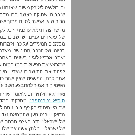
זה בולשיט לא רק משום שאנחנו 
שוברים שתיקה כאשר הם מדב
הכיבוש אי אפשר לסיים מתוך ישרא
מי שרוצה דוגמא עדכנית, יוכל ל
של פלאחים עניים, שיושבים במ
“אתר ארכיאולוגי.” בשנים האחרו
שמבצע את הפעולות המזוהמות שמ
לפנות את התושבים שעדיין חיים
אמר לבתי המשפט שאין ישוב כזה
הפינוי היה אמור להתבצע השבוע.
ואז הגיע הלחץ הבינלאומי. שרי 
סוסיא “טרנספר.”
מחלקת המדינה
שהימין היהודי הקציף ריר וניסה 
מדויק – בנט טען שהמחאה נגד פי
של ישראל,” נדב העצני חרחר שה