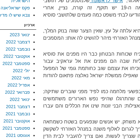
לוגי,”
אישר לראשונה
שלמסמכים של תושבי
הישראלית
סוסיא משנות ה-80 של המאה ה-19 יש תוקף. זה קורה, נציין, אחרי
פקס ישראליאנה
דיעו לבתי משפט כמה פעמים שלתושבי סוסיא
צבא שיש לו מדינ
ארכיון
א עלתה על עץ, שאין הצער שווה בנזק המלך,
ינואר 2023
מנהל האזרחי מיהר להושיט לה אותו: המסמכים
דצמבר 2022
נובמבר 2022
יח שכוחות הבטחון כבר היו מפנים את סוסיא
אוקטובר 2022
יות שבה הם מפנים את אל עראקיב עבור
ספטמבר 2022
כיחו את עצמם שוב כחותמת גומי של המפעל
יולי 2022
 שאפילו ממשלת ישראל נאלצה פתאום להודות
מאי 2022
אפריל 2022
בפשעי מלחמה כמו לפיד מפני שוברים שתיקה;
פברואר 2022
ים שהתרגלו שהיפי נפש הארורים משתמשים
ינואר 2022
צילות: הבני זונות שינו את הכללים והם עברו
דצמבר 2021
נובמבר 2021
אוקטובר 2021
לא משחק. יש אנשים שנפגעים בשטח כשמחאה
ספטמבר 2021
יך לגרום לאלוף משנה במנהל האזרחי לשקשק
אוגוסט 2021
שצריך לעשות. ואם צריך להעביר לבית הדין