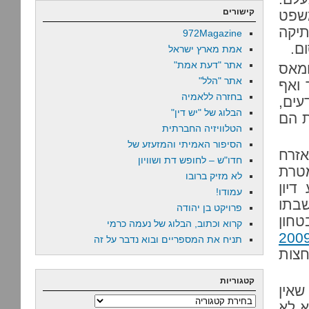
קישורים
שפט
יקה
972Magazine
ם.
אמת מארץ ישראל
אתר "דעת אמת"
חמאס
אתר "הלל"
 ואף
בחזרה ללאמיה
ים,
הבלוג של "יש דין"
ת הם
הטלוויזיה החברתית
הסיפור האמיתי והמזעזע של
אזרח
חדו"ש – לחופש דת ושוויון
מטרת
לא מזיק ברובו
יון
עמודו!
שבתו
פרויקט בן יהודה
טחון
קרוא וכתוב, הבלוג של נעמה כרמי
ב-2009
תניח את המספריים ובוא נדבר על זה
חצות
קטגוריות
שאין
קטגוריות
א לא