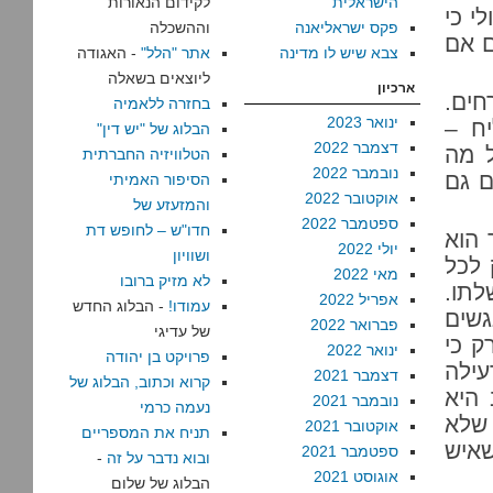
הישראלית
לקידום הנאורות
י כי
פקס ישראליאנה
וההשכלה
ם אם
צבא שיש לו מדינה
אתר "הלל"
- האגודה
ליוצאים בשאלה
ארכיון
חים.
בחזרה ללאמיה
ינואר 2023
יח –
הבלוג של "יש דין"
דצמבר 2022
ל מה
הטלוויזיה החברתית
נובמבר 2022
ם גם
הסיפור האמיתי
אוקטובר 2022
והמזעזע של
ספטמבר 2022
חדו"ש – לחופש דת
 הוא
יולי 2022
ושוויון
 לכל
מאי 2022
לא מזיק ברובו
תו.
אפריל 2022
עמודו!
- הבלוג החדש
שים
פברואר 2022
של עדיגי
ק כי
ינואר 2022
פרויקט בן יהודה
עילה
דצמבר 2021
קרוא וכתוב, הבלוג של
 היא
נובמבר 2021
נעמה כרמי
 שלא
אוקטובר 2021
תניח את המספריים
שאיש
ספטמבר 2021
ובוא נדבר על זה
-
אוגוסט 2021
הבלוג של שלום