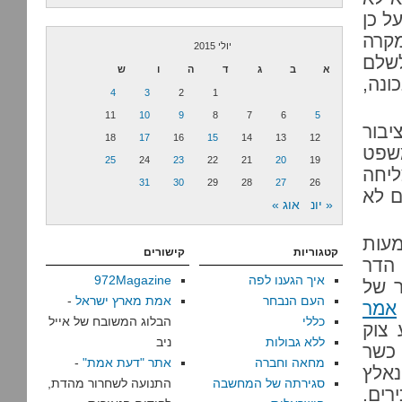
ל כן
מקרה
יולי 2015
לשלם
א
ב
ג
ד
ה
ו
ש
ונה,
4
3
2
1
11
10
9
8
7
6
5
יבור
18
17
16
15
14
13
12
משפט
25
24
23
22
21
20
19
ליחה
31
30
29
28
27
26
ם לא
« יונ
אוג »
מעות
קטגוריות
קישורים
 הדר
איך הגענו לפה
972Magazine
ר של
העם הנבחר
אמת מארץ ישראל
-
אמר
כללי
הבלוג המשובח של אייל
 צוק
ללא גבולות
ניב
 כשר
מחאה וחברה
אתר "דעת אמת"
-
נאלץ
סגירתה של המחשבה
התנועה לשחרור מהדת,
רים.