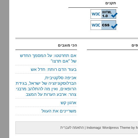
תקנים
פים
הכי מוגבים
אם תחרטטו: על המסמך החדש
של "אם תרצו"
בעוד הדם רותח: חדל אש
אכיפה סלקטיבית,
הברלוסקוניזציה של ישראל, בגידת
הרופאים, ואין מה להתלהב מרבני
צהר: ארבע הערות על המצב
ארגון קש
משריינים את העוול
M
by
Indomagz Wordpress Theme
|
התאמה לעברית