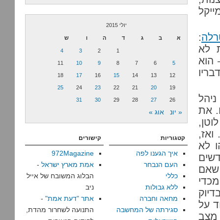
ייקל
יולי 2015
רלה
:
א
ב
ג
ד
ה
ו
ש
ת לא
4
3
2
1
 הוא
11
10
9
8
7
6
5
בריו
18
17
16
15
14
13
12
25
24
23
22
21
20
19
ניהל
31
30
29
28
27
26
. את
« יונ
אוג »
וטן,
ואז,
קטגוריות
קישורים
ו לא
איך הגענו לפה
972Magazine
שים
העם הנבחר
אמת מארץ ישראל
-
 שאם
כללי
הבלוג המשובח של אייל
מכדי
ללא גבולות
ניב
דיוק
מחאה וחברה
אתר "דעת אמת"
-
ד על
סגירתה של המחשבה
התנועה לשחרור מהדת,
 מצב