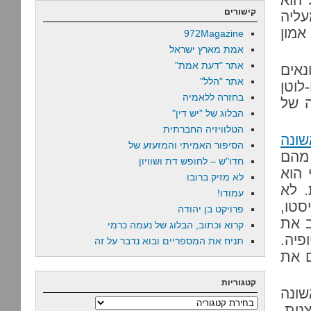
קישורים
עליה
אמון
972Magazine
אמת מארץ ישראל
אתר "דעת אמת"
נאים
אתר "הלל"
לוטן
בחזרה ללאמיה
ה של
הבלוג של "יש דין"
הטלוויזיה החברתית
ונה
הסיפור האמיתי והמזעזע של
 מהם
חדו"ש – לחופש דת ושוויון
 הוא
לא מזיק ברובו
. לא
עמודו!
טו,
פרויקט בן יהודה
ב את
קרוא וכתוב, הבלוג של נעמה כרמי
יה.
תניח את המספריים ובוא נדבר על זה
ם את
קטגוריות
שונה
קטגוריות
נות,