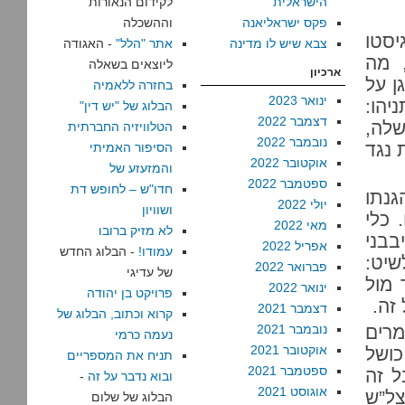
הישראלית
לקידום הנאורות
פקס ישראליאנה
וההשכלה
יסטו
צבא שיש לו מדינה
אתר "הלל"
- האגודה
 מה
ליוצאים בשאלה
ארכיון
ן על
בחזרה ללאמיה
ינואר 2023
יהו:
הבלוג של "יש דין"
דצמבר 2022
לה,
הטלוויזיה החברתית
נובמבר 2022
 נגד
הסיפור האמיתי
אוקטובר 2022
והמזעזע של
ספטמבר 2022
חדו"ש – לחופש דת
גנתו
יולי 2022
ושוויון
 כלי
מאי 2022
לא מזיק ברובו
בני
אפריל 2022
עמודו!
- הבלוג החדש
שיט:
פברואר 2022
של עדיגי
 מול
ינואר 2022
פרויקט בן יהודה
זה.
דצמבר 2021
קרוא וכתוב, הבלוג של
מרים
נובמבר 2021
נעמה כרמי
אוקטובר 2021
כושל
תניח את המספריים
ספטמבר 2021
ל זה
ובוא נדבר על זה
-
אוגוסט 2021
צל”ש
הבלוג של שלום