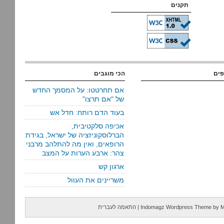
תקנים
פים
הכי מוגבים
אם תחרטטו: על המסמך החדש
של "אם תרצו"
בעוד הדם רותח: חדל אש
אכיפה סלקטיבית,
הברלוסקוניזציה של ישראל, בגידת
הרופאים, ואין מה להתלהב מרבני
צהר: ארבע הערות על המצב
ארגון קש
משריינים את העוול
M
by
Indomagz Wordpress Theme
|
התאמה לעברית