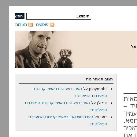
פוסטים
תגובות
תגובות אחרונות
playmobil
על
העכברוש הדו ראשי: קריסת
המערכת הפוליטית
אית
סמולן
על
העכברוש הדו ראשי: קריסת המערכת
יד –
הפוליטית
עמיד
רועי
על
העכברוש הדו ראשי: קריסת המערכת
ומא.
הפוליטית
זכיר
ם את