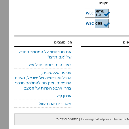
תקנים
פים
הכי מוגבים
אם תחרטטו: על המסמך החדש
של "אם תרצו"
בעוד הדם רותח: חדל אש
אכיפה סלקטיבית,
הברלוסקוניזציה של ישראל, בגידת
הרופאים, ואין מה להתלהב מרבני
צהר: ארבע הערות על המצב
ארגון קש
משריינים את העוול
M
by
Indomagz Wordpress Theme
|
התאמה לעברית