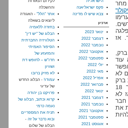
הישראלית
לקידום הנאורות
 מחר
פקס ישראליאנה
וההשכלה
ולו"
צבא שיש לו מדינה
אתר "הלל"
- האגודה
רימו
ליוצאים בשאלה
שים.
ארכיון
בחזרה ללאמיה
לגה
ינואר 2023
הבלוג של "יש דין"
. אז
דצמבר 2022
הטלוויזיה החברתית
נובמבר 2022
הסיפור האמיתי
אוקטובר 2022
רק,
והמזעזע של
ספטמבר 2022
 עוד
חדו"ש – לחופש דת
יולי 2022
אפשר
ושוויון
מאי 2022
ם לא
לא מזיק ברובו
אפריל 2022
 ברק
עמודו!
- הבלוג החדש
פברואר 2022
בלהבות, ניסה בנימין נתניהו – "אזרח מודאג" במשך 18
של עדיגי
ינואר 2022
פרויקט בן יהודה
 לא
דצמבר 2021
קרוא וכתוב, הבלוג של
 חבר
נובמבר 2021
נעמה כרמי
ת את
אוקטובר 2021
תניח את המספריים
היות
ספטמבר 2021
ובוא נדבר על זה
-
אוגוסט 2021
הבלוג של שלום