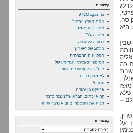
לדלג
קישורים
רטי,
972Magazine
יסר.
אמת מארץ ישראל
 היא
אתר "דעת אמת"
אתר "הלל"
שבין
בחזרה ללאמיה
הבלוג של "יש דין"
זותה
הטלוויזיה החברתית
אליה
הסיפור האמיתי והמזעזע של
ם כה
חדו"ש – לחופש דת ושוויון
שבת
לא מזיק ברובו
נלר,
עמודו!
מופז
פרויקט בן יהודה
 שלא
קרוא וכתוב, הבלוג של נעמה כרמי
לם –
תניח את המספריים ובוא נדבר על זה
רון,
קטגוריות
ה על
ימין
קטגוריות