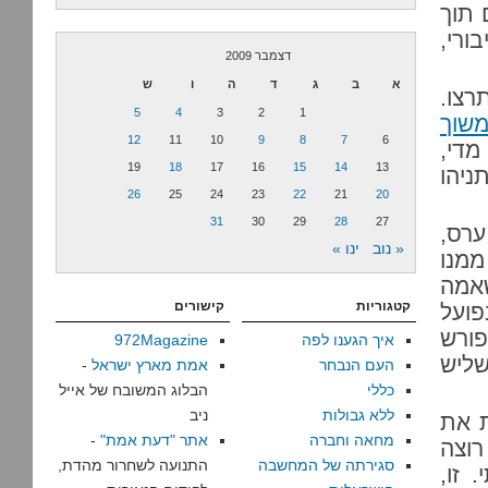
ני שרים תוך
ורי,
דצמבר 2009
א
ב
ג
ד
ה
ו
ש
רצו.
5
4
3
2
1
משוך
12
11
10
9
8
7
6
מדי,
19
18
17
16
15
14
13
ניהו
26
25
24
23
22
21
20
31
30
29
28
27
ערס,
« נוב
ינו »
ממנו
אמה
קטגוריות
קישורים
פועל
פורש
איך הגענו לפה
972Magazine
ליש
העם הנבחר
אמת מארץ ישראל
-
כללי
הבלוג המשובח של אייל
ללא גבולות
ניב
ת את
מחאה וחברה
אתר "דעת אמת"
-
רוצה
סגירתה של המחשבה
התנועה לשחרור מהדת,
 זו,