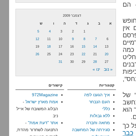
 הם
דצמבר 2009
ופש
א
ב
ג
ד
ה
ו
ש
 אין
5
4
3
2
1
רסם
12
11
10
9
8
7
6
 אקדמיים
19
18
17
16
15
14
13
 כמה
26
25
24
23
22
21
20
חליט
31
30
29
28
27
בנים
« נוב
ינו »
יפות
חס",
קטגוריות
קישורים
" של
איך הגענו לפה
972Magazine
חשב
העם הנבחר
אמת מארץ ישראל
-
 הוא
כללי
הבלוג המשובח של אייל
.
ללא גבולות
ניב
מחאה וחברה
אתר "דעת אמת"
-
ק על כך
סגירתה של המחשבה
התנועה לשחרור מהדת,
כבר