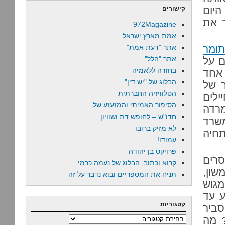
היום
קישורים
 את
972Magazine
אמת מארץ ישראל
ומר
אתר "דעת אמת"
אתר "הלל"
ם על
בחזרה ללאמיה
 אחד
הבלוג של "יש דין"
 של
הטלוויזיה החברתית
ילים
הסיפור האמיתי והמזעזע של
מרדה
חדו"ש – לחופש דת ושוויון
משרד
לא מזיק ברובו
תחיה
עמודו!
פרויקט בן יהודה
סרים
קרוא וכתוב, הבלוג של נעמה כרמי
שון,
תניח את המספריים ובוא נדבר על זה
מגוש
ע עד
קטגוריות
סביר
? מה
קטגוריות