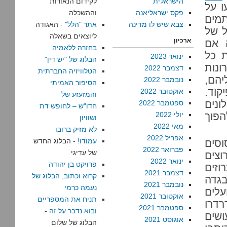
הישראלית
לקידום הנאורות
ו על
פקס ישראליאנה
וההשכלה
תמים
צבא שיש לו מדינה
אתר "הלל"
- האגודה
ל של
ליוצאים בשאלה
ארכיון
 אם
בחזרה ללאמיה
ת כל
ינואר 2023
הבלוג של "יש דין"
ונות
דצמבר 2022
הטלוויזיה החברתית
יהם,
נובמבר 2022
הסיפור האמיתי
קוד.
אוקטובר 2022
והמזעזע של
ונים
ספטמבר 2022
חדו"ש – לחופש דת
הפוך
יולי 2022
ושוויון
מאי 2022
לא מזיק ברובו
אפריל 2022
עמודו!
- הבלוג החדש
וסים
פברואר 2022
של עדיגי
וצים
ינואר 2022
פרויקט בן יהודה
וזים
דצמבר 2021
קרוא וכתוב, הבלוג של
גדה
נובמבר 2021
נעמה כרמי
לים
אוקטובר 2021
תניח את המספריים
רדרו
ספטמבר 2021
ובוא נדבר על זה
-
ושים
אוגוסט 2021
הבלוג של שלום