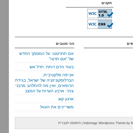
תקנים
פים
הכי מוגבים
אם תחרטטו: על המסמך החדש
של "אם תרצו"
בעוד הדם רותח: חדל אש
אכיפה סלקטיבית,
הברלוסקוניזציה של ישראל, בגידת
הרופאים, ואין מה להתלהב מרבני
צהר: ארבע הערות על המצב
ארגון קש
משריינים את העוול
M
by
Indomagz Wordpress Theme
|
התאמה לעברית