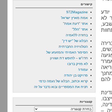
קישורים
ודע
972Magazine
ר לא
אמת מארץ ישראל
שבע,
אתר "דעת אמת"
חוות
אתר "הלל"
בחזרה ללאמיה
הבלוג של "יש דין"
רירה
הטלוויזיה החברתית
שים,
הסיפור האמיתי והמזעזע של
גיעה
חדו"ש – לחופש דת ושוויון
מרו"
לא מזיק ברובו
י הסדר קריאה
עמודו!
מחנך
פרויקט בן יהודה
להם
קרוא וכתוב, הבלוג של נעמה כרמי
תניח את המספריים ובוא נדבר על זה
דינת
צבו.
קטגוריות
ינה,
קטגוריות
יה –