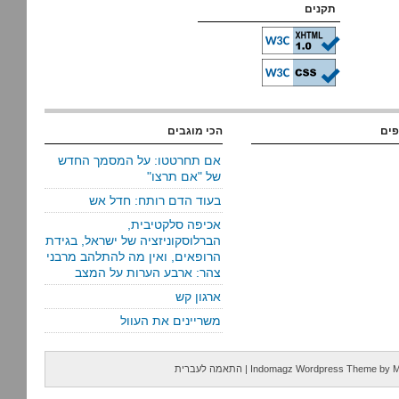
תקנים
פים
הכי מוגבים
אם תחרטטו: על המסמך החדש
של "אם תרצו"
בעוד הדם רותח: חדל אש
אכיפה סלקטיבית,
הברלוסקוניזציה של ישראל, בגידת
הרופאים, ואין מה להתלהב מרבני
צהר: ארבע הערות על המצב
ארגון קש
משריינים את העוול
M
by
Indomagz Wordpress Theme
|
התאמה לעברית