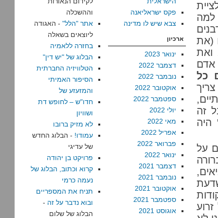
הישראלית
לקידום הנאורות
ציית
פקס ישראליאנה
וההשכלה
 למה
צבא שיש לו מדינה
אתר "הלל"
- האגודה
בנים
ליוצאים בשאלה
 (את
ארכיון
בחזרה ללאמיה
 ואת
ינואר 2023
הבלוג של "יש דין"
 אדם
דצמבר 2022
הטלוויזיה החברתית
 כל
נובמבר 2022
הסיפור האמיתי
צריך
אוקטובר 2022
והמזעזע של
יים,
ספטמבר 2022
חדו"ש – לחופש דת
ל זה
יולי 2022
ושוויון
 היה
מאי 2022
לא מזיק ברובו
אפריל 2022
עמודו!
- הבלוג החדש
פברואר 2022
ם על
של עדיגי
ינואר 2022
פרויקט בן יהודה
רורה
דצמבר 2021
קרוא וכתוב, הבלוג של
ים,
נובמבר 2021
נעמה כרמי
שדעת
אוקטובר 2021
תניח את המספריים
ודות
ספטמבר 2021
ובוא נדבר על זה
-
זרוע
אוגוסט 2021
הבלוג של שלום