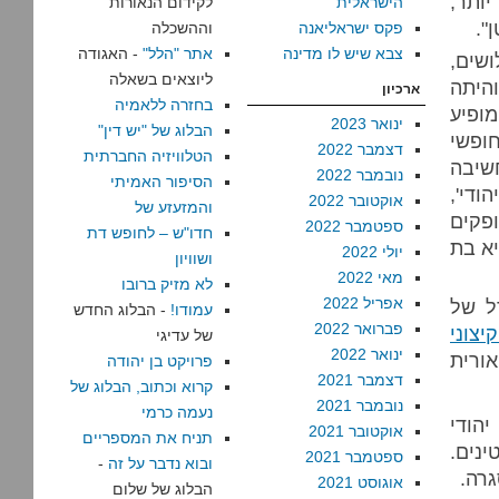
יותר,
הישראלית
לקידום הנאורות
".
פקס ישראליאנה
וההשכלה
צבא שיש לו מדינה
אתר "הלל"
- האגודה
שים,
ליוצאים בשאלה
והיתה
ארכיון
בחזרה ללאמיה
מופיע
ינואר 2023
הבלוג של "יש דין"
ופשי
דצמבר 2022
הטלוויזיה החברתית
חשיבה
נובמבר 2022
הסיפור האמיתי
ודי',
אוקטובר 2022
והמזעזע של
ופקים
ספטמבר 2022
חדו"ש – לחופש דת
א בת
יולי 2022
ושוויון
מאי 2022
לא מזיק ברובו
אפריל 2022
ל של
עמודו!
- הבלוג החדש
פברואר 2022
קיצוני
של עדיגי
ינואר 2022
אורית
פרויקט בן יהודה
דצמבר 2021
קרוא וכתוב, הבלוג של
נובמבר 2021
נעמה כרמי
הודי
אוקטובר 2021
תניח את המספריים
נים.
ספטמבר 2021
ובוא נדבר על זה
-
רה.
אוגוסט 2021
הבלוג של שלום