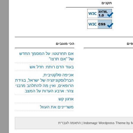
תקנים
פים
הכי מוגבים
אם תחרטטו: על המסמך החדש
של "אם תרצו"
בעוד הדם רותח: חדל אש
אכיפה סלקטיבית,
הברלוסקוניזציה של ישראל, בגידת
הרופאים, ואין מה להתלהב מרבני
צהר: ארבע הערות על המצב
ארגון קש
משריינים את העוול
M
by
Indomagz Wordpress Theme
|
התאמה לעברית