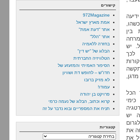
קישורים
972Magazine
ידיעה
אמת מארץ ישראל
שהו,
אתר "דעת אמת"
 בין
אתר "הלל"
מרחה
בחזרה ללאמיה
. יש
הבלוג של "יש דין"
לכך
הטלוויזיה החברתית
ורות
הסיפור האמיתי והמזעזע של
תקשה
חדו"ש – לחופש דת ושוויון
מדגן,
לא מזיק ברובו
עמודו!
 הכל
פרויקט בן יהודה
כימי
קרוא וכתוב, הבלוג של נעמה כרמי
גיה
תניח את המספריים ובוא נדבר על זה
ה יש
גרום
קטגוריות
חה את
קטגוריות
ל את