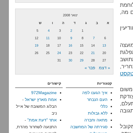
וחמת
 מה,
ינואר 2008
א
ב
ג
ד
ה
ו
ש
יעין
5
4
3
2
1
12
11
10
9
8
7
6
ועצה
19
18
17
16
15
14
13
פלגת
26
25
24
23
22
21
20
תושב
31
30
29
28
27
ריר,
« דצמ
פבר »
קסט
קטגוריות
קישורים
משום
איך הגענו לפה
972Magazine
צודקת
העם הנבחר
אמת מארץ ישראל
-
תעלם,
כללי
הבלוג המשובח של אייל
תגובה
ללא גבולות
ניב
מחאה וחברה
אתר "דעת אמת"
-
מקובל
סגירתה של המחשבה
התנועה לשחרור מהדת,