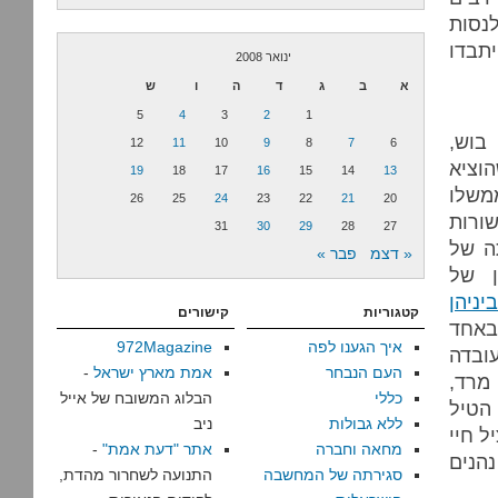
נסות
יתבדו
ינואר 2008
א
ב
ג
ד
ה
ו
ש
5
4
3
2
1
. בוש,
12
11
10
9
8
7
6
וציא
19
18
17
16
15
14
13
משלו
26
25
24
23
22
21
20
ורות
31
30
29
28
27
ה של
« דצמ
פבר »
ן של
ביניהן
קטגוריות
קישורים
באחד
איך הגענו לפה
972Magazine
בדה
העם הנבחר
אמת מארץ ישראל
-
מרד,
כללי
הבלוג המשובח של אייל
 הטיל
ללא גבולות
ניב
ל חיי
מחאה וחברה
אתר "דעת אמת"
-
נהנים
סגירתה של המחשבה
התנועה לשחרור מהדת,