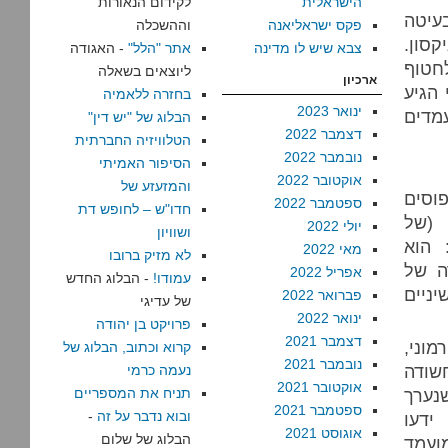
הישראלית
לקידום הנאורות
עיטה
פקס ישראליאנה
וההשכלה
סון.
צבא שיש לו מדינה
אתר "הלל"
- האגודה
חטוף
ליוצאים בשאלה
ארכיון
הגיע
בחזרה ללאמיה
ינואר 2023
מדים
הבלוג של "יש דין"
דצמבר 2022
הטלוויזיה החברתית
נובמבר 2022
הסיפור האמיתי
אוקטובר 2022
והמזעזע של
וסים
ספטמבר 2022
חדו"ש – לחופש דת
 (של
יולי 2022
ושוויון
 הוא
מאי 2022
לא מזיק ברובו
 שורה של
אפריל 2022
עמודו!
- הבלוג החדש
ניים
פברואר 2022
של עדיגי
ינואר 2022
פרויקט בן יהודה
דצמבר 2021
וני,
קרוא וכתוב, הבלוג של
נובמבר 2021
ודה
נעמה כרמי
אוקטובר 2021
רך
תניח את המספריים
ספטמבר 2021
ובוא נדבר על זה
-
חרונה, 95% ידעו
אוגוסט 2021
הבלוג של שלום
ועמד