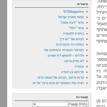
ונה,
קישורים
ירתו,
972Magazine
תחיל
אמת מארץ ישראל
ים כי
אתר "דעת אמת"
מועמד
אתר "הלל"
שתתף
בחזרה ללאמיה
חרים
הבלוג של "יש דין"
קשו להשתתף
הטלוויזיה החברתית
הסיפור האמיתי והמזעזע של
נות הפחות
חדו"ש – לחופש דת ושוויון
מספר
לא מזיק ברובו
ביעו
עמודו!
 ניו
פרויקט בן יהודה
ה על
קרוא וכתוב, הבלוג של נעמה כרמי
זינוק
תניח את המספריים ובוא נדבר על זה
יאבדו
קטגוריות
ים מן
קטגוריות
 רבים