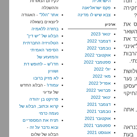
זונה
הישראלית
לקידום הנאורות
חקירה
פקס ישראליאנה
וההשכלה
?
צבא שיש לו מדינה
אתר "הלל"
- האגודה
ליוצאים בשאלה
ס את
ארכיון
בחזרה ללאמיה
השאר
ינואר 2023
הבלוג של "יש דין"
ד את
דצמבר 2022
הטלוויזיה החברתית
אינני
נובמבר 2022
הסיפור האמיתי
הרבות
אוקטובר 2022
והמזעזע של
תי.
ספטמבר 2022
חדו"ש – לחופש דת
יולי 2022
שלושת
ושוויון
מאי 2022
: נער
לא מזיק ברובו
אפריל 2022
"עסקן
עמודו!
- הבלוג החדש
פברואר 2022
של עדיגי
חיקוי
ינואר 2022
פרויקט בן יהודה
דצמבר 2021
קרוא וכתוב, הבלוג של
 אתה
נובמבר 2021
נעמה כרמי
אוקטובר 2021
תניח את המספריים
ספטמבר 2021
נראה
ובוא נדבר על זה
-
אוגוסט 2021
 בעת
הבלוג של שלום