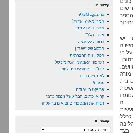
ונים
קישורים
ר שום
972Magazine
הספר
אמת מארץ ישראל
ינוך
אתר "דעת אמת"
אתר "הלל"
 יש
בחזרה ללאמיה
שווה
הבלוג של "יש דין"
על פי
הטלוויזיה החברתית
ובן,
הסיפור האמיתי והמזעזע של
שם.
חדו"ש – לחופש דת ושוויון
מורה
לא מזיק ברובו
רבית
עמודו!
עות
פרויקט בן יהודה
תרו
קרוא וכתוב, הבלוג של נעמה כרמי
 זו
תניח את המספריים ובוא נדבר על זה
שית
לכלל
קטגוריות
ליבה
קטגוריות
 בצד