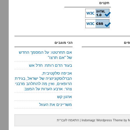
תקנים
פים
הכי מוגבים
אם תחרטטו: על המסמך החדש
של "אם תרצו"
בעוד הדם רותח: חדל אש
אכיפה סלקטיבית,
הברלוסקוניזציה של ישראל, בגידת
הרופאים, ואין מה להתלהב מרבני
צהר: ארבע הערות על המצב
ארגון קש
משריינים את העוול
M
by
Indomagz Wordpress Theme
|
התאמה לעברית