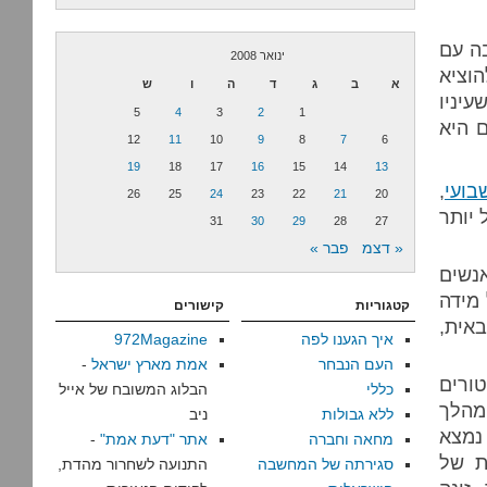
ה עם
ינואר 2008
וציא
א
ב
ג
ד
ה
ו
ש
יניו
5
4
3
2
1
 היא
12
11
10
9
8
7
6
19
18
17
16
15
14
13
בועי
,
26
25
24
23
22
21
20
 יותר
31
30
29
28
27
« דצמ
פבר »
אנשים
מידה
קטגוריות
קישורים
אית,
איך הגענו לפה
972Magazine
העם הנבחר
אמת מארץ ישראל
-
ורים
כללי
הבלוג המשובח של אייל
מהלך
ללא גבולות
ניב
 נמצא
מחאה וחברה
אתר "דעת אמת"
-
ת של
סגירתה של המחשבה
התנועה לשחרור מהדת,