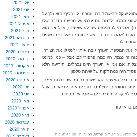
יולי 2021
יוני 2021
הוא שוקל תביעת דיבה. אמרתי לו "בכיף. בוא נלך על
מאי 2021
 שאני מתכוון לבנות את עצמי על תביעת הדיבה שלו
אפריל 2021
ם). אמרתי לו בנימוס שזו לא שאיפתי, אבל אם הוא
מרץ 2021
ל הגנת 'אמת דיברתי' ואשיג חותמת של בית משפט
פברואר 2021
מרתי לו.
ינואר 2021
ו את המספר. העורך גיבה אותי ולעס לו את הצורה.
דצמבר 2020
זה זה נגמר. היו כמה פרפורי לב, אבל – כמו כמעט
נובמבר 2020
יח. אם אני או העורך היינו נבהלים, הידיעה הלא
אוקטובר 2020
סיד היה כמה דקות של שיחת טלפון.
ספטמבר 2020
תבים. כלל האצבע הוא פשוט: כל זמן שדיברתם אמת,
אוגוסט 2020
יותר מחוסנים. יחצ"נים ודוברים אוהבים לאיים, אבל
יולי 2020
 לא קורה. היו זהירים – אבל אל תפחדו.
יוני 2020
מאי 2020
ם בדארפור.
אפריל 2020
מרץ 2020
פברואר 2020
ינואר 2020
ארי קלינטון
,
מיליטריזם
,
קריסה
,
רציונליות
47 תגובות
דצמבר 2019