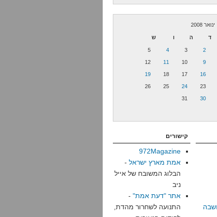
ינואר 2008
ד
ה
ו
ש
5
4
3
2
12
11
10
9
19
18
17
16
26
25
24
23
31
30
קישורים
972Magazine
אמת מארץ ישראל
-
הבלוג המשובח של אייל
ניב
אתר "דעת אמת"
-
שבה
התנועה לשחרור מהדת,