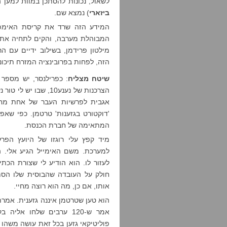
לשאול, נכונות להסתכן במוות למען ה
ביזארי
) נמצא שם.
המידע הזה שרד את קריסת האימפרי
המבוהלת מערבה, והקים לתחיה את 
מילטון פרידמן, בשילוב ידיים עם ה
הזה, לפחות בפרובינציה המזרח תיכונ
שיטח מצליח
: כפרילנסר, יש מספר
הצרכנות של נענע10, שבו יש לי טור נשכני ויחסית קבוע מדי שבת.
אגבית לפרשיות העבר של אחת מחב
'דוקטורט בגזענות' טרטמן. כפי שא
המתאימה של חברת הכנסת.
מיד קפץ עלי רוגזו של היועץ הפר
למערכת. משם האימייל הגיע אלי. ה
לעזור לו. הוא הודיע לי שצורת הכת
חולק על העובדה שהבוסית שלו הסת
אותו, אם כן, מה הוא רוצה מחיי.
הוא טען שטרטמן איננה גזענית. אמרתי 
אמר ש-120 ערבים שלחו אל
פוליטיקאי גזען בכל זאת עושה משהו 