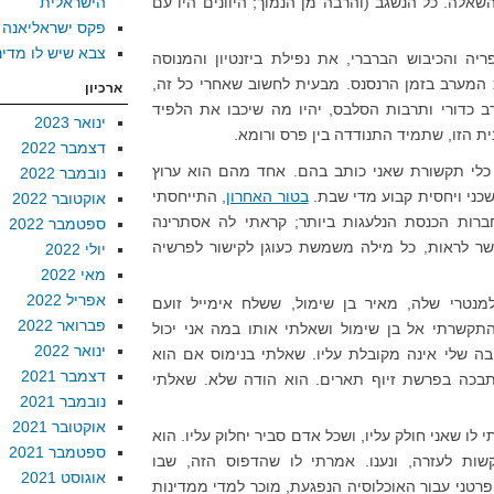
שאלה. כל הנשגב (והרבה מן הנמוך; היוונים היו עם
הישראלית
פקס ישראליאנה
צבא שיש לו מדינ
ה והכיבוש הברברי, את נפילת ביזנטיון והמנוסה
המערב בזמן הרנסנס. מבעית לחשוב שאחרי כל זה,
ארכיון
רב כדורי ותרבות הסלבס, יהיו מה שיכבו את הלפיד
ינואר 2023
ית הזו, שתמיד התנודדה בין פרס ורומא.
דצמבר 2022
 כלי תקשורת שאני כותב בהם. אחד מהם הוא ערוץ
נובמבר 2022
בטור האחרון
, התייחסתי
אוקטובר 2022
רות הכנסת הנלעגות ביותר; קראתי לה אסתרינה
ספטמבר 2022
פשר לראות, כל מילה משמשת כעוגן לקישור לפרשיה
יולי 2022
מאי 2022
אפריל 2022
למנטרי שלה, מאיר בן שימול, ששלח אימייל זועם
פברואר 2022
תקשרתי אל בן שימול ושאלתי אותו במה אני יכול
ינואר 2022
יבה שלי אינה מקובלת עליו. שאלתי בנימוס אם הוא
דצמבר 2021
בכה בפרשת זיוף תארים. הוא הודה שלא. שאלתי
נובמבר 2021
אוקטובר 2021
לו שאני חולק עליו, ושכל אדם סביר יחלוק עליו. הוא
ספטמבר 2021
יה בקשות לעזרה, ונענו. אמרתי לו שהדפוס הזה, שבו
אוגוסט 2021
פרטני עבור האוכלוסיה הנפגעת, מוכר למדי ממדינות