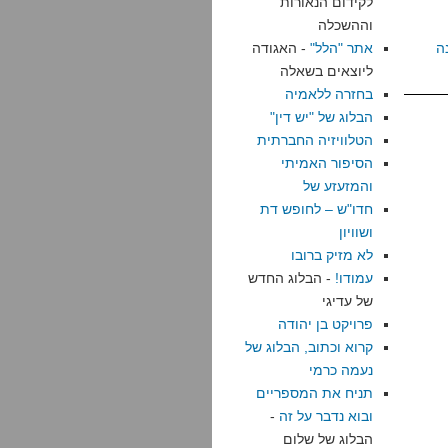
לקידום הנאורות
וההשכלה
ה
אתר "הלל"
- האגודה
ליוצאים בשאלה
בחזרה ללאמיה
הבלוג של "יש דין"
הטלוויזיה החברתית
הסיפור האמיתי
והמזעזע של
חדו"ש – לחופש דת
ושוויון
לא מזיק ברובו
עמודו!
- הבלוג החדש
של עדיגי
פרויקט בן יהודה
קרוא וכתוב, הבלוג של
נעמה כרמי
תניח את המספריים
ובוא נדבר על זה
-
הבלוג של שלום