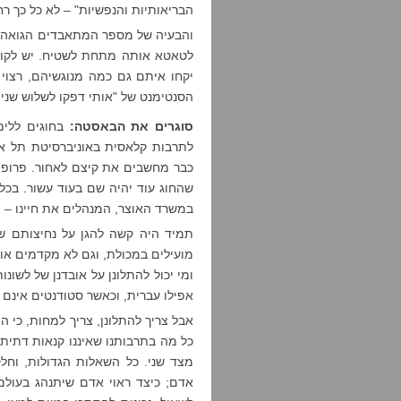
הבריאותיות והנפשיות" – לא כל כך רח
והבעיה של מספר המתאבדים הגואה תה
לטאטא אותה מתחת לשטיח. יש לקוו
יקחו איתם גם כמה מנוגשיהם, רצוי 
הסנטימנט של "אותי דפקו לשלוש שנים
סוגרים את הבאסטה:
בחוגים ללימו
לתרבות קלאסית באוניברסיטת תל אב
כבר מחשבים את קיצם לאחור. פרופ' ב
שהחוג עוד יהיה שם בעוד עשור. בכל
במשרד האוצר, המנהלים את חיינו – ו
תמיד היה קשה להגן על נחיצותם של
מועילים במכולת, וגם לא מקדמים או
ומי יכול להתלונן על אובדנן של לשונו
אפילו עברית, וכאשר סטודנטים אינם
אבל צריך להתלונן, צריך למחות, כי 
כל מה בתרבותנו שאיננו קנאות דתית 
מצד שני. כל השאלות הגדולות, וחל
אדם; כיצד ראוי אדם שיתנהג בעולם