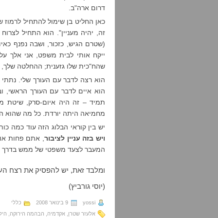
דרום ארה"ב.
כאן החליט בן שימול להתחיל לרמוז ש
זה, יהיה מעניין". הוא התחיל לצרוח
(שטרם הגיש, כזכור, ושבה נפנף כאיו
ייקח אותי לבית משפט, אני אלך ע
שהח"כית שלו גזענית; ההחלטה שלך, א
הוא רצה לדבר עם העורך שלי. נתתי ל
הוא איים לדבר עם העורך הראשי, וב
תמיד – זה היה איום-סרק, שיטת מצל
מחמיאה היתה יורדת. כל מה שהוא הפ
יש בין קוראי הבלוג הזה עוד כמה כו
ויש בזה עניין לציבור
, אתם פחות או 
המעבר לצעד משפטי של ממש בדרך כלל
ומלבד זאת, יש להפסיק את רצח הע
(יוסי גורביץ)
yossi
9 בינואר 2008
כללי
אלעזר שטרן
,
אקדמיה
,
הבהמה הירוקה
,
היל