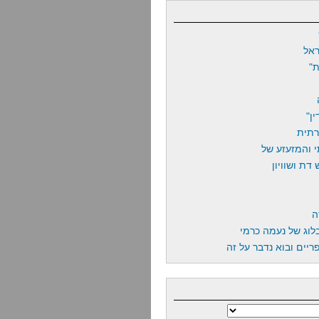
אל
"
ן"
רתית
 והמזעזע של
דת ושוויון
ה
לוג של נעמה כרמי
יים ובוא נדבר על זה