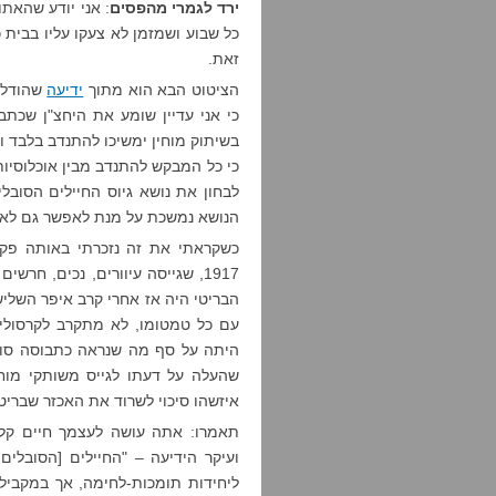
ירד לגמרי מהפסים
: אני יודע שהאת
כל שבוע ושמזמן לא צעקו עליו בבית 
זאת.
הציטוט הבא הוא מתוך
ידיעה
שהודלפ
כי אני עדיין שומע את היחצ"ן שכתב
בשיתוק מוחין ימשיכו להתנדב בלבד ו
כי כל המבקש להתנדב מבין אוכלוסיות
לבחון את נושא גיוס החיילים הסובל
הנושא נמשכת על מנת לאפשר גם לאל
כשקראתי את זה נזכרתי באותה פקו
1917, שגייסה עיוורים, נכים, חר
הבריטי היה אז אחרי קרב איפר השליש
היתה על סף מה שנראה כתבוסה סופי
שהעלה על דעתו לגייס משותקי מוח
איזשהו סיכוי לשרוד את האכזר שבריט
תאמרו: אתה עושה לעצמך חיים קלי
ועיקר הידיעה – "החיילים [הסובלים
ליחידות תומכות-לחימה, אך במקביל