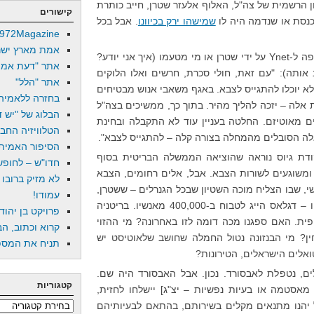
ון הרשמית של צה"ל, האלוף אלעזר שטרן, חייב כותרת
קישורים
כנסת או שנדמה היה לו
שמישהו ירק בכיוונו
. אבל בכל
972Magazine
אמת מארץ ישר
ה ל-
Ynet
על ידי שטרן או מי מטעמו (איך אני יודע?
אתר "דעת אמת
 אותה): "עם זאת, חולי סכרת, חרשים ואלו הלוקים
אתר "הלל"
לא יוכלו להתגייס לצבא. באגף משאבי אנוש מבטיחים
בחזרה ללאמיה
 אלה – יזכה להליך מהיר. בתוך כך, ממשיכים בצה"ל
הבלוג של "יש די
ים מאוטיזם. החלטה בעניין עוד לא התקבלה ובחינת
הטלוויזיה החב
ה הסובלים מהמחלה בצורה קלה – להתגייס לצבא".
הסיפור האמיתי
דת גיוס נוראה שהוציאה הממשלה הבריטית בסוף
חדו"ש – לחופש 
שים ומשוגעים לשורות הצבא. אבל, אלים רחומים, הצבא
לא מזיק ברובו
י, שבו הצליח מוכה השטיון שבכל הגנרלים – ששטרן,
עמודו!
עם כל טמטומו, לא מתקרב לקרסוליו – דגלאס הייג לטבוח ב-400,000 מאנשיו. בריטניה
פרויקט בן יהוד
ת. האם ספגנו מכה דומה לזו באחרונה? מי ההזוי
קרוא וכתוב, הב
ין? מי הבנזונה נטול החמלה שחושב שלאוטיסט יש
תניח את המספר
ואלים הישראלים, הטירונות?
ם, נטפלת לאבסורד. נכון. אבל האבסורד היה שם.
קטגוריות
 מאסטמה או בעיות נפשיות – יצ"ג] יישלחו לחזית,
 יהנו מתנאים מקלים בשירותם, בהתאם לבעיותיהם
קטגוריות