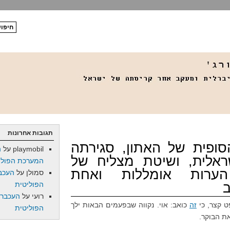
תגובות אחרונות
סופית של האתון, סגירתה
playmobil
על
ה
אלית, ושיטת מצליח של
המערכת הפולי
ערות אומללות ואחת
סמולן
על
העכב
הפוליטית
רועי
על
העכברו
 קצר, כי
זה
כואב: אוי. נקווה שבפעמים הבאות ילך
הפוליטית
את הבוקר.