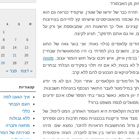
וק מן האבסורד.
יה כבר של יורשו של שטרן, שיקפיד כנראה גם הוא
ת שכמה מהאוטיסטים שישימו קץ לחייהם בטירונות
א
ב
ג
קצינים. אולי כך הרשעות הזו, שמבוססת אך ורק על
1
, אז גם אתם תדפקו", תגיע לקיצה.
8
7
6
דים קלאסיים (גילוי נאות: אני בוגר גאה של החוג
15
14
13
יב, והשנים בהן למדתי בו היו מהמאושרות שבחיי)
22
21
20
נימין איזק, איש חכם ובעל חוש הומור עצוב,
מקווה
29
28
27
ל לא בטוח; לא אם זה תלוי בפקידים הבלתי נבחרים
« דצמ
פבר »
בפוליטיקאים הנכנעים להם ללא קרב.
 הלימודים הקלאסיים. אחרי הכל, הם לא מי יודע
קטגוריות
תך במילימטר לעבר התואר הנכסף בהנהלת חשבונות.
ת יוון ורומא, כאשר בוגרי בתי הספר שלנו אינם יודעים
איך הגענו לפה
 מסוגלים לנסח משפט ברור?
העם הנבחר
התרבות הקלאסית היא העמוד האחרון, המט ליפול, של
כללי
מצד אחד וריקנות בככנטית נוסח תרבות נינט וספירס
ללא גבולות
ק גדול מהתשובות הראויות להזכר, נמצא שם. מיהו
מחאה וחברה
; מה היחס הראוי בין אדם לחברה; העזה אינסופית
סגירתה של המח