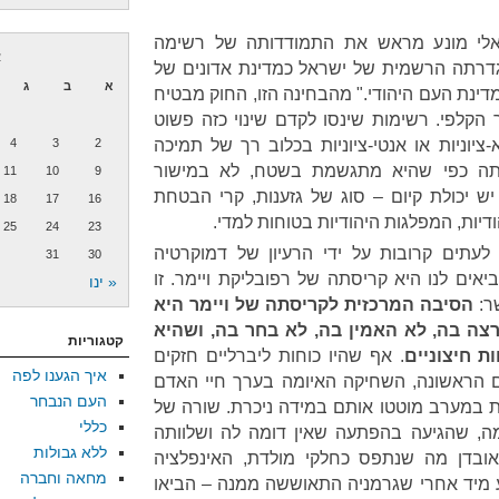
ראלי מונע מראש את התמודדותה של רשימה
א
רתה הרשמית של ישראל כמדינת אדונים של
א
ב
ג
מדינת העם היהודי." מהבחינה הזו, החוק מבטיח
ך הקלפי. רשימות שינסו לקדם שינוי כזה פשוט
ציוניות או אנטי-ציוניות בכלוב רך של תמיכה
2
3
4
רתה כפי שהיא מתגשמת בשטח, לא במישור
11
10
9
יש יכולת קיום – סוג של גזענות, קרי הבטחת
18
17
16
הודיות, המפלגות היהודיות בטוחות למדי.
25
24
23
לעתים קרובות על ידי הרעיון של דמוקרטיה
31
30
אים לנו היא קריסתה של רפובליקת ויימר. זו
« ינו
ר:
הסיבה המרכזית לקריסתה של ויימר היא
צה בה, לא האמין בה, לא בחר בה, ושהיא
קטגוריות
ת חיצוניים
. אף שהיו כוחות ליברליים חזקים
איך הגענו לפה
 הראשונה, השחיקה האיומה בערך חיי האדם
העם הנבחר
 במערב מוטטו אותם במידה ניכרת. שורה של
כללי
מה, שהגיעה בהפתעה שאין דומה לה ושלוותה
ללא גבולות
באובדן מה שנתפס כחלקי מולדת, האינפלציה
מחאה וחברה
 מיד אחרי שגרמניה התאוששה ממנה – הביאו