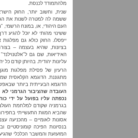
מלהתמודד לכנסת.
שנית, וחשוב יותר, החוק היש
ששמה לה למטרה לשנות את הגד
העם היהודי, או, במונח הרשמי, "
ששינוי מהותי לא יוכל להגיע דר
ייפסלו. החוק כולא גם מפלגות א-
בציונות, שהיא בעצמה – בצו
האידיאות, שם גם ל"אלטנוילנד" 
עליונות יהודית. בהיותן קודם כל י
הרעיון של פסילת מפלגות מוגן 
מתגוננת. הדוגמא הקלאסית שמבי
הדוגמא הבעייתית ביותר שבאפש
העובדה שהציבור הגרמני לא ר
נכפתה עליו בפועל על ידי כוחו
בגרמניה שקודם למלחמת העולם
שהביא המוות התעשייתי בחפירות
אסונות לאומיים – מהכניעה עצ
בנסיונות הפיכה קומוניסטיים ו
המזעזעת והמשבר הכלכלי שהגיע