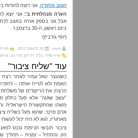
הטוב והתודה
. אני רוצה להודות ב
הערה מנהלתית ב':
אני יוצא ל
אבל אני בספק אהיה במצב לכתוב
ביום ראשון, ה-30 בדצמבר.
(יוסי גורביץ)
yossi
19 בדצמבר 2012
סגירת
אריה אלדד
,
בל"ד
,
דני דנון
,
מירי רגב
,
קריסה
עוד "שליח ציבור"
כשנעצר יגאל עמיר לאחר רצח ר
האמת ולא לטייח אותה – להזכי
הרצח; את הריקודים של משלחת "ב
"עשב שוטה" אלא פעל כחלק ממ
משהו שהתקשורת הישראלית והצי
אדם פרטי, שהוא פעל כשליח ציבור
מאחוריו, הוא לא היה יכול לעשות 
ציבור חובשי הכיפות נכנס לפא
הזו, והתחיל – זמנית – תהליך 