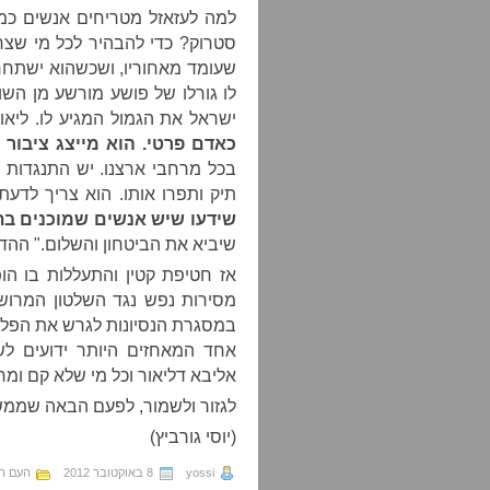
למה לעזאזל מטריחים אנשים כמו
סטרוק? כדי להבהיר לכל מי שצרי
שעומד מאחוריו, ושכשהוא ישתחרר 
לו גורלו של פושע מורשע מן השו
ישראל את הגמול המגיע לו. ליא
כאדם פרטי. הוא מייצג ציבור
ו
בכל מרחבי ארצנו. יש התנגדות 
תיק ותפרו אותו. הוא צריך לדעת
שידעו שיש אנשים שמוכנים בת
שיביא את הביטחון והשלום." ההדג
אז חטיפת קטין והתעללות בו הו
מסירות נפש נגד השלטון המרושע
במסגרת הנסיונות לגרש את הפלס
אחד המאחזים היותר ידועים ל
אליבא דליאור וכל מי שלא קם ומח
לגזור ולשמור, לפעם הבאה שממשל
(יוסי גורביץ)
yossi
8 באוקטובר 2012
העם ה