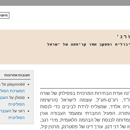
תגובות אחרונות
playmobil
על
ה
המערכת הפולי
נה ועדת הבחירות המרכזית בפסילתן של שורה
סמולן
על
העכב
ד, רע"ם-תע"ל, עוצמה לישראל (הרשימה
הפוליטית
יה אלדד, שמצליח לרדת לביבים כדי לנסות
רועי
על
העכברו
תורה. הפעיל החברתי ומועמד העבודה אורן
הפוליטית
דותה לכנסת של הבהמה הלאומית, מירי רגב,
של דני דנון. עורך דינו של פסטרנק, מרטין קיל,