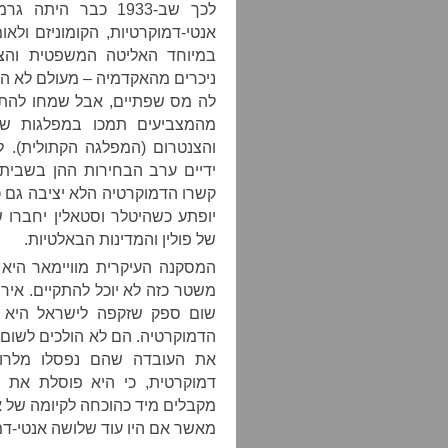
לכך שב-1933 כבר ה
אנטי-דמוקרטיות, הקומוניזם ולא
במיוחד האליטה המשפטית והצב
ניכרים מהאקדמיה – מעולם לא הכי
מהמצביעים תמכו במפלגות שהי
והצנטרום (המפלגה הקתולית). ל
ידיים ערב הבחירות ההן בשביתה
קשרו הדמוקרטיה הלא יציבה גם כ
יופתע כשהיטלר וסטאלין יחברו 
של פולין והמדינות הבאלטיות.
המסקנה העיקרית מוויימאר היא
משטר כזה לא יוכל להתקיים. אירו
שום ספק שזקפה לישראל היא מ
הדמוקרטיה. הם לא הולכים לשום
את העובדה שהם נפסלו מלרוץ
דמוקרטית, כי היא פוסלת את 
מקבלים מיד כהוכחה לקיומה של 
מאשר אם היו עוד שלושה אנטי-ד