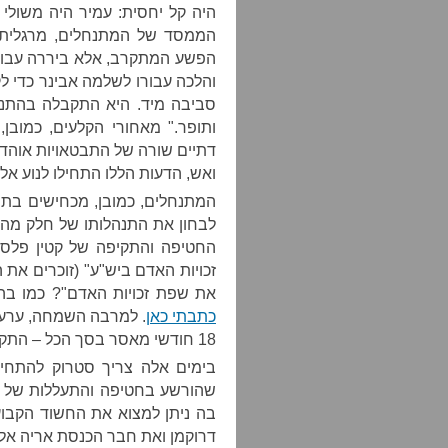
היה קל יחסית: עמיר היה משול
הממסד של המתנחלים, מרגלית 
הפשע המתקרב, אלא ביררה עבור 
והלכה עבורו לשלמה אבינר כדי לק
סביבה מיד. היא התקבלה בהתנח
ותופר." מאחורי הקלעים, כמוב
דתיים שורה של התבטאויות אוהדו
ואש, הדעות הללו התחילו לנוע אל
המתנחלים, כמובן, מכחישים בתוקף
לבחון את התנהלותו של חלק מ
החטיפה והתקיפה של קטין פלסטי
זכויות האדם ביש"ע" (זוכרים את 
את שפת זכויות האדם"? כמו ב
כתבתי כאן
. למרבה השמחה, ערעו
18 חודשי מאסר בסך הכל – התקבל, והעונש הוכפל לשלוש שנות מאסר.
בימים אלה צריך סטרוק להתחי
שהורשע בחטיפה והתעללות של ק
בה ניתן למצוא את החשוד הקבו
דרוקמן ואת חבר הכנסת אריה אלד