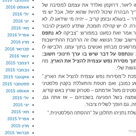
ספטמבר 2016
 ליאור, דרוקמן ואלדד את עצמם למסיבה של
אוגוסט 2016
ך הבהרה שיכול להיות שהוא יפול, אבל יש מי
יולי 2016
– בעגלא ובזמן קריב – יהיה מי שידאג לו. לא
יוני 2016
רה. לו יש קהילה תומכת, שתדע להעניק לגיבור
מאי 2016
ור אמר זאת כמעט במפורש: "צביקה
לא נתפס
אפריל 2016
יישוב שכל הנושא שלו זה הרחבת ההתיישבות
מרץ 2016
מרשעים מבחוץ ואנשים בתוך עמנו. הלבישו לו
פברואר 2016
 ש
נתפס על דבר שיש בו ערך חינוכי חשוב:
ינואר 2016
וך מסירת נפש עצמית להציל את הארץ
, מה
דצמבר 2015
שות שלי.
נובמבר 2015
פכת ל"מסירות נפש עצמית להציל את הארץ,"
אוקטובר 2015
 כמובן. ואם חטפת והתעללת בקטין פלסטיני
ספטמבר 2015
טינים מעל אדמתם – סטרוק שורץ באש קודש,
אוגוסט 2015
שמצה בשל הפגיעה בשכניהם – אז אתה גם,
יולי 2015
ה, גם הופך לשליח ציבור.
יוני 2015
מאי 2015
ת נתניהו תתלונן על "ההסתה הפלסטינית."
אפריל 2015
מרץ 2015
נבחר
פברואר 2015