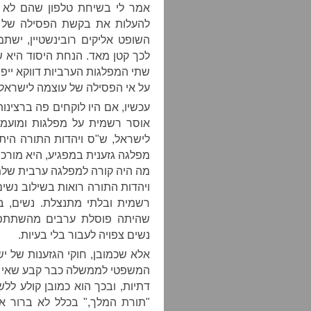
להעלות את בקשת הפסילה של רגב
השופט אליקים רובינשטיין, ישתמ
לכך קטן מאד. הנחת היסוד היא ש
שתי המפלגות הערביות דווקא ייפס
על אי הפסילה של עוצמה לישראל 
עכשיו, אם היו לוקחים פה ברצינו
אוסר רשמית על מפלגות ומועמ
לישראל, ש"ס ויהדות התורה הית
מפלגה גזענית במפגיע, היא מורכב
מה היה קורה למפלגה ערבית שלמו
ויהדות התורה רואות בשילוב נשים
רשמית ובלתי מתנצלת. נשים, ב
שהיתה פוסלת ערבים מהשתתפות
נשים צפויה לעבור בלי בעיות.
אלא שכמובן, חוקי הגזענות של י
המשפטי לממשלה כבר קבע שאי אפ
דתיות, ובכך הוא כמובן קולע ללש
"תורת המלך," בכלל לא ברור 