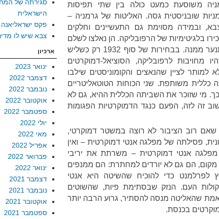
סגירתה של המח
יתה גרמניה משוסעת כמעט כולה בין שתי תפיסות
הישראלית
ומניות שובניסטית גסה. האליטות של גרמניה –
פקס ישראליאנה
א, ובמידה מסוימת גם התעשיינים וחלקים
צבא שיש לו מדינ
רו בלגיטימיות של הרפובליקה. הן נאלצו לשלם
לה מס שפתיים, אבל שמחו להתנער ממנה. בבחירות של סוף 1932 רק כשליש
ארכיון
ו מחויבות לרפובליקה, הסוציאל-דמוקרטים
ינואר 2023
א למותר לציין שהנאצים והקומוניסטים שילבו
דצמבר 2022
 כללית משותפת. שני הכוחות הטוטאליטריים
נובמבר 2022
ך. מי שזוכר את השביתה הכללית ההיא, גם לא
אוקטובר 2022
שוב זה לזה, הפעם כנגד הדמוקרטיות הפגומות
ספטמבר 2022
יולי 2022
 שאם רוב הציבור לא רוצה במשטר דמוקרטי,
מאי 2022
נית, פסילתה של מפלגה אנטי דמוקרטית – ואין
אפריל 2022
פלגה אנטי דמוקרטית – משרתת את יריבי
פברואר 2022
 מקום, הם גם לא יורדים למחתרת: הם ממנפים
ינואר 2022
 לפרלמנט כדי להוכיח שהשיטה היא אנטי
דצמבר 2021
קולות העם. הנזק שבסתימת פיות, שהשוטים
נובמבר 2021
אמת שהאליטה מנסה להסתיר, גרוע הרבה יותר
אוקטובר 2021
מוקרטים בכנסת.
ספטמבר 2021