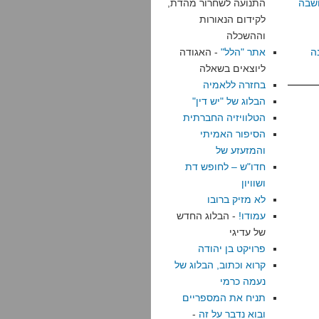
שבה
התנועה לשחרור מהדת,
לקידום הנאורות
וההשכלה
ה
אתר "הלל"
- האגודה
ליוצאים בשאלה
בחזרה ללאמיה
הבלוג של "יש דין"
הטלוויזיה החברתית
הסיפור האמיתי
והמזעזע של
חדו"ש – לחופש דת
ושוויון
לא מזיק ברובו
עמודו!
- הבלוג החדש
של עדיגי
פרויקט בן יהודה
קרוא וכתוב, הבלוג של
נעמה כרמי
תניח את המספריים
ובוא נדבר על זה
-