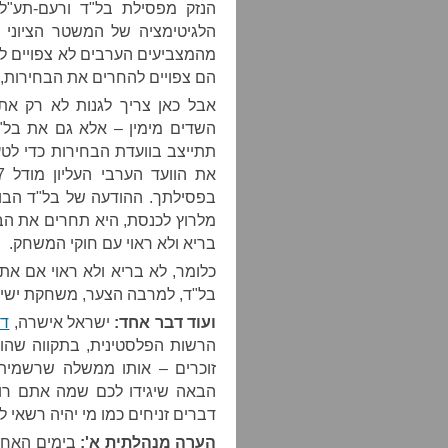
הנזק מפסילת בל"ד ורעם-תע"ל
מהמצביעים הערבים לא צפויים לה
הם צפויים להחרים את הבחירות, 
אבל כאן צריך לגנות לא רק את 
השדים מימין – אלא גם את בל"
תתייצב בוועדת הבחירות כדי לטע
בפסילתך. ההודעה של בל"ד הבוק
מלרוץ לכנסת, היא תחרים את הבח
בריא ולא ראוי עם חוקי המשחק.
כלומר, לא בריא ולא ראוי אם א
בל"ד, למרבה הצער, משחקת ישירו
ועוד דבר אחד:
ישראל אישרה,
דו
הרשות הפלסטינית, בתקווה שהו
זוכרים – אותו ממשלה שרשמית 
הבאה שיגידו לכם שמה אתם רוצי
דברים זניחים כמו מי יהיה רשאי 
הערה מנהלתית א':
בימים האחר