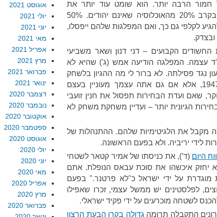
 חמור הרבה יותר. הוא שומט עוד יותר את
אוגוסט 2021
הלגיטימציה של המשטר הציוני בקרב 20% מהאוכלוסיה שאינם יהודים. 50%
יולי 2021
גיע לקלפי גם כך, ואם המפלגות שלהם ייפסלו,
יוני 2021
ובצדק.
מאי 2021
אפריל 2021
החשודים הקבועים – דני דנון ושאר משביעי
מרץ 2021
ד עצמה. המפלגה הודיעה אמש (ג') שהיא לא
פברואר 2021
ון נגד פסילתה. לא ברור לי מה ההגיון בלשחק
ינואר 2021
את הוועד הערבי העליון מודל 1947, אלא אם גם אתה עצמך מעוניין בעצם
דצמבר 2020
ר, שאם ועדת הבחירות תפסול את חנין זועבי
נובמבר 2020
ירות הגיונית יותר – ועדיין משחקת משחק לא
אוקטובר 2020
ספטמבר 2020
תה מקבל את הלגיטימיות שלהם. ההתנהלות של
אוגוסט 2020
ת לידי יריביה. ולא בפעם הראשונה.
יולי 2020
וח היום
(ד'), את כניסתו של אמיר קטאר לשטחי
יוני 2020
א יחזק איכשהו את סוכת עבאס הנופלת. אתם
מאי 2020
מוגדרת על ידי ישראל כ"לא פרטנר." בפעם
אפריל 2020
ם, לפלסטינים יש ממשל עצמי, זכרו שאפילו
מרץ 2020
להכנס לשטחה מוכרעים על ידי פקיד ישראלי.
פברואר 2020
ונים התקבלה תרומה
גדולה בקרן הבעת הרצון
ינואר 2020