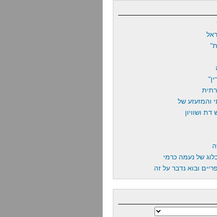
אל
"
ן"
רתית
 והמזעזע של
דת ושוויון
ה
לוג של נעמה כרמי
יים ובוא נדבר על זה