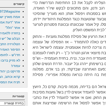
אמר לי בשיחת טלפון שהם לא הצליחו לקבל את 13 החתימות הנדרשות כדי
קישורים
 ודנון, והם מתכוונים לבקש שיו"ר הוועדה,
972Magazine
ש בסמכותו ויפסול אותו; הוא מעריך שהסיכוי
אמת מארץ ישר
בעוד שהטענות כנגד המפלגות היהודיות יידחו,
אתר "דעת אמת
לו. קיל אומר שבכוונתו ובכוונת פסטרנק לערער
אתר "הלל"
לבית המשפט העליון.
בחזרה ללאמיה
ת את הרעיון של פסילת מפלגות גזעניות – והחוק
הבלוג של "יש די
דים כאלה להתמודד – אז הפסילה של עוצמה
הטלוויזיה החב
ה צריכה להיות אוטומטית. עוצמה לישראל היא
הסיפור האמיתי
ת מיוצאי ארגון הטרור כ"ך – רק תארו לעצמכם
חדו"ש – לחופש 
עמדיה היה עבר, נניח, בחזית העממית – וש"ס
לא מזיק ברובו
 ברשימתן ייהרג ובל יעבור. הדרת הנשים שלהן
עמודו!
פעם האחרונה שבדקתי, הן בני אדם. מפלגה
פרויקט בן יהוד
 בה היתה כנראה נפסלת אפריורי. פסילת
קרוא וכתוב, הב
תניח את המספר
שראל הם בדיחה, מכמה סיבות. קודם כל, היועץ
שר להעמיד אנשים לדין בשל גזענות מסיבות
קטגוריות
ון החוק. ואם אי אפשר להעמיד לדין את כותבי
איך אפשר לפסול את הרשימה שמייצגת אותם
קטגוריות