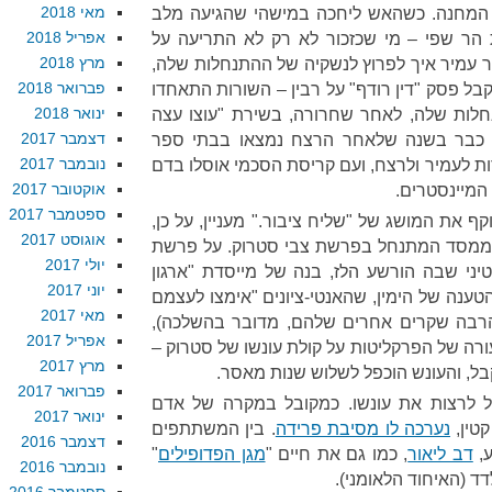
מאי 2018
י המחנה. כשהאש ליחכה במישהי שהגיעה מלב
אפריל 2018
הר שפי – מי שכזכור לא רק לא התריעה על
מרץ 2018
עמיר איך לפרוץ לנשקיה של ההתנחלות שלה,
פברואר 2018
בל פסק "דין רודף" על רבין – השורות התאחדו
ינואר 2018
לות שלה, לאחר שחרורה, בשירת "עוצו עצה
דצמבר 2017
ן, כבר בשנה שלאחר הרצח נמצאו בבתי ספר
נובמבר 2017
ת לעמיר ולרצח, ועם קריסת הסכמי אוסלו בדם
אוקטובר 2017
 המיינסטרים.
ספטמבר 2017
 את המושג של "שליח ציבור." מעניין, על כן,
אוגוסט 2017
הממסד המתנחל בפרשת צבי סטרוק. על פרשת
יולי 2017
ני שבה הורשע הלז, בנה של מייסדת "ארגון
יוני 2017
הטענה של הימין, שהאנטי-ציונים "אימצו לעצמם
מאי 2017
הרבה שקרים אחרים שלהם, מדובר בהשלכה),
אפריל 2017
רה של הפרקליטות על קולת עונשו של סטרוק –
מרץ 2017
פברואר 2017
ל לרצות את עונשו. כמקובל במקרה של אדם
ינואר 2017
טין,
נערכה לו מסיבת פרידה
. בין המשתתפים
דצמבר 2016
ע,
דב ליאור
, כמו גם את חיים "
מגן הפדופילים
"
נובמבר 2016
ד (האיחוד הלאומני).