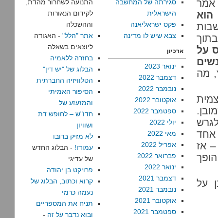
 אמר
סגירתה של המחשבה
התנועה לשחרור מהדת,
הוא
הישראלית
לקידום הנאורות
פקס ישראליאנה
וההשכלה
שבות
צבא שיש לו מדינה
אתר "הלל"
- האגודה
בתוך
ליוצאים בשאלה
 על
ארכיון
בחזרה ללאמיה
שים
ינואר 2023
הבלוג של "יש דין"
, מה
דצמבר 2022
הטלוויזיה החברתית
נובמבר 2022
הסיפור האמיתי
צמית
אוקטובר 2022
והמזעזע של
ובן.
ספטמבר 2022
חדו"ש – לחופש דת
לגרש
יולי 2022
ושוויון
 אחד
מאי 2022
לא מזיק ברובו
– אז
אפריל 2022
עמודו!
- הבלוג החדש
הופך
פברואר 2022
של עדיגי
ינואר 2022
פרויקט בן יהודה
דצמבר 2021
קרוא וכתוב, הבלוג של
 על
נובמבר 2021
נעמה כרמי
אוקטובר 2021
תניח את המספריים
ספטמבר 2021
ובוא נדבר על זה
-