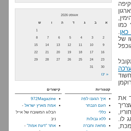
יפה
רגון
אוגוסט 2026
ין,
א
ב
ג
ד
ה
ו
ש
 כמו
כאן
.
1
ו של
8
7
6
5
4
3
2
הוכפל
15
14
13
12
11
10
9
22
21
20
19
18
17
16
29
28
27
26
25
24
23
קובל
ערכה
30
31
« ינו
חשוד
וקמן
קטגוריות
קישורים
ד את
איך הגענו לפה
972Magazine
ריך
העם הנבחר
אמת מארץ ישראל
-
ריו,
כללי
הבלוג המשובח של אייל
 לו.
ללא גבולות
ניב
מכת,
מחאה וחברה
אתר "דעת אמת"
-