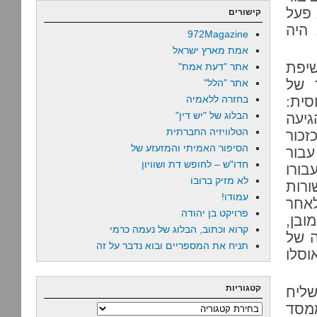
 פעל
קישורים
 היה
972Magazine
אמת מארץ ישראל
שיפת
אתר "דעת אמת"
 של
אתר "הלל"
סית:
בחזרה ללאמיה
הבלוג של "יש דין"
יעה
הטלוויזיה החברתית
זכור
הסיפור האמיתי והמזעזע של
בור
חדו"ש – לחופש דת ושוויון
בורו
לא מזיק ברובו
ורות
עמודו!
אחר
פרויקט בן יהודה
ובן,
קרוא וכתוב, הבלוג של נעמה כרמי
ה של
תניח את המספריים ובוא נדבר על זה
וסלו
קטגוריות
שליח
ממסד
קטגוריות