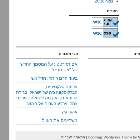
מאי 2006
תקנים
פים
הכי מוגבים
אם תחרטטו: על המסמך החדש
של "אם תרצו"
בעוד הדם רותח: חדל אש
אכיפה סלקטיבית,
הברלוסקוניזציה של ישראל, בגידת
הרופאים, ואין מה להתלהב מרבני
צהר: ארבע הערות על המצב
ארגון קש
משריינים את העוול
M
by
Indomagz Wordpress Theme
|
התאמה לעברית