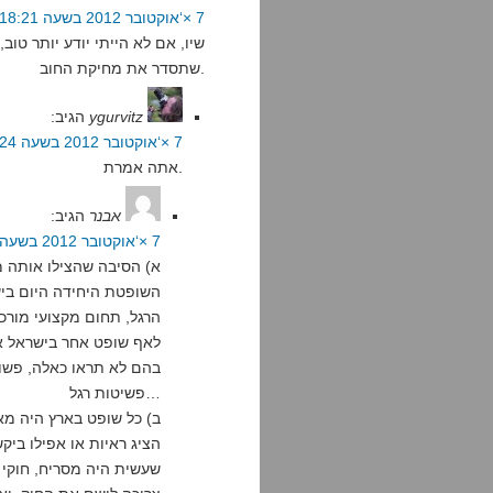
7 ×‘אוקטובר 2012 בשעה 18:21
שיו, אם לא הייתי יודע יותר טו
שתסדר את מחיקת החוב.
ygurvitz
הגיב:
7 ×‘אוקטובר 2012 בשעה 18:24
אתה אמרת.
אבנר
הגיב:
7 ×‘אוקטובר 2012 בשעה 20:04
א) הסיבה שהצילו אותה מ
השופטת היחידה היום ביש
הרגל, תחום מקצועי מורכ
לאף שופט אחר בישראל א
בהם לא תראו כאלה, פשו
פשיטות רגל…
ב) כל שופט בארץ היה מ
הציג ראיות או אפילו בי
שעשית היה מסריח, חוקי 