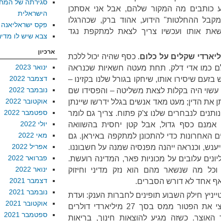
סגירתה של המח
ע כותבים מה המקור שלהם, אבל אני אסתכן
הישראלית
מקבל ההחלטות" הידוע, אהוד ברק, שכהרגלו
פקס ישראליאנה
את אותו ועכשיו צריך לצאת למתקפת נגד
צבא שיש לו מדינ
ארכיון
יארדי שקלים על כלום
. כסף שהיה יכול ללכת
ינואר 2023
עלם כמו אדי דלק. תחת מעטה חשאיות שכנראה
דצמבר 2022
 בזעם שיסירו אותו, שיחקו בגורל שלנו בקזינו –
נובמבר 2022
שוי היה בקלות לצאת משליטה – והפסידו שם
אוקטובר 2022
תן את הדין; מעט מאד אנשים בגלל ידרשו שיינתן
ספטמבר 2022
 נותנים לנבחרים שלנו צ'ק פתוח. צריך גם לומר
יולי 2022
מנם כסף גדול, אבל קטן יחסית בהשוואה
מאי 2022
 שצה"ל דרש ב-20 השנים האחרונות כדי להתכונן למתקפה באיראן. גם
אפריל 2022
ענש, וכנראה ייהנה מפנסיה שמנה על חשבוננו.
פברואר 2022
ונים עלובים על מכוניות פאר, המדינה רועשת.
ינואר 2022
וכל מה שנשאר מהם הוא נזק מדיני וחיזוק
דצמבר 2021
ף אחד לא דורש הסברים.
נובמבר 2021
ייניץ חילק השבוע תופינים לחברות הענק: ועדת
אוקטובר 2021
הכספים אישרה לפני כשבוע וחצי את הפטור ממס בסך 27 מיליארדי דולרים
ספטמבר 2021
האוצר. כשזה מגיע להוצאות חינוך, בריאות