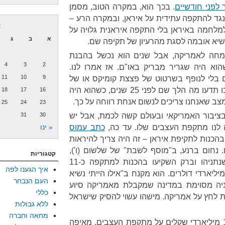
 לפני חודשיים
. בכך הוא, במקרה הטוב, מסמן
גד להתקפה עתידית על איראן, ובמקרה הרע –
א
למלחמה באיראן בלי התקפה איראנית גלויה על
א
ב
ג
שיא אובמה לסגת מהרעיון של תקיפה שם.
ומחה לאמריקה, אבל שנים הוא נכשל בהבנת
4
3
2
שהוא היה שגריר מבריק באו"ם. אז אמרו לנו.
11
10
9
 בלי לנופף בשרטוט של פצצת קומיקס או של
אושוויץ (קיטש ומוות, מישהו?), לכו תדעו מה הלך שם לפני 25 שנים, כשהוא היה
18
17
16
צב שאנחנו צריכים לנשום אנחת רווחה על כך.
25
24
23
 בציבור האמריקאי ובעולם קשה לכמת, אבל יש
30
31
לנו מתקפת העצבים שלו. עד כה,
כתב עמוס
« ינו
כנות לתקיפת איראן – זה היה צריך להיראות
 נחום ברנע, ב"מוסף לשבת" של שלשום (ו'),
קטגוריות
נוקב בסכום דומה: הוא כותב שנתניהו וברק השקיעו בהכנות למתקפה כ-11
איך הגענו לפה
ליארדי דולרים. הוא מקנח ב"אילו הייתי נשיא
העם הנבחר
וניה מסוימת במדינה שמקבלת מאמריקה סיוע
כללי
ת לחץ על אמריקה. מישהו עשוי להסיק שישראל
ללא גבולות
מחאה וחברה
אז ישראל הוציאה בין עשרה ל-11 מיליארדי שקלים על מתקפת העצבים. מאיפה