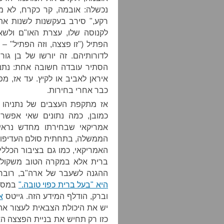
נכשלה: אובמה, קר כקרח, לא מצ
רקע," סירב בעקשנות לשנות את 
לקנוסה שלו, עצרת האו"ם ולש
הפתיל ("זו פצצה, וזה הפתיל" 
לדורותיהם. זה יורשו של בן גו
הסתיר עובדה חשובה אחת: נתני
איראן לאביב או לקיץ. עד אז, 
כבר אחרי בחירות.
אז מתקפת העצבים של נתניהו נ
כמובן, כמה נתונים שאי אפשר
אמריקאי שבחירתו מחדש נראי
הממשלה, בתחתית סולם העדיפויות
האמריקאי, כמו גם בציבור הכללי
ברית אלא במקרה הטוב משקולת 
ההגנה לשעבר של ארה"ב, רוברט
היא "בעל ברית כפוי טובה."
במסגר
וברק, הודלף המידע הזה. גייטס
א
יש את היכולת הצבאית לעצור את 
כזו רק תחיש את בניית הפצצה ה