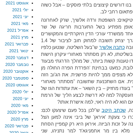
אוגוסט 2021
בנו דורשים קיצוצים בלתי פוסקים – אבל כשזה
יולי 2021
פתאום רחבי לב.
יוני 2021
טיקאים: השופטת ורדה אלשיך, שרק לאחרונה
מאי 2021
אופן מפתיע בשל התערבות חריגה של שר
אפריל 2021
ד ממשרדי עורכי הדין היוקרתיים והמקושרים
מרץ 2021
ביותר בישראל – אישרה לאוליגרך יצחק תשובה למחוק חוב לציבור של 1.4
פברואר 2021
ובה
כתבה אלשיך
ש"בעל השליטה, שנטען כלפיו
ינואר 2021
שליטתו, לא רק מסתתר מאחורי עיקרון הישות
דצמבר 2020
ו טענות קשות ביותר, של מהלך הדרגתי מבעוד
נובמבר 2020
ובת, כמעט בבחינת 'הפרדת הפרה החולה מן
אוקטובר 2020
 לא מצפים ממך להיות פרשנית. את הג'וב הזה
ספטמבר 2020
ועית. אם השתכנעת שתשובה "מסתתר מאחורי
אוגוסט 2020
בעודו מחזיק – בין השאר – את עתודות הגז של
יולי 2020
 העסקה? למה לא דרשת לבצע הליך של הרמת
יוני 2020
ם הוא לא היה ראוי, למה אישרת אותו?
מאי 2020
ה,
שכתב היטב
ש"לכן בכל פעם שיצעקו לכם:
אפריל 2020
רו כי צעקת 'איראן' של ביבי אינה למען הצל
מרץ 2020
ה על זכות הביזה. איראן היא רק קמפיין הסחת
פברואר 2020
לא בין מר אחמניגא'ד למר נתניהו, שני
ינואר 2020