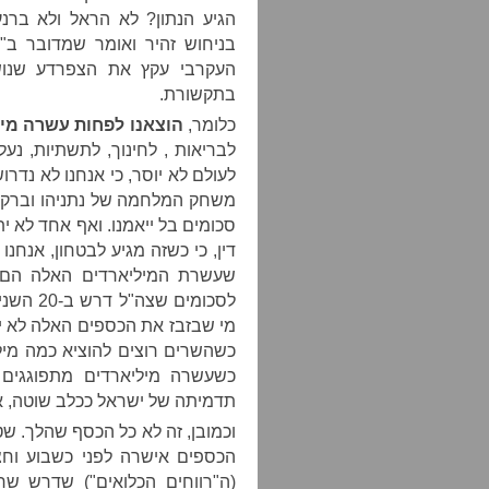
הגיע הנתון? לא הראל ולא ברנ
בניחוש זהיר ואומר שמדובר ב"
העקרבי עקץ את הצפרדע שנוש
בתקשורת.
כלומר,
הוצאנו לפחות עשרה מיל
לבריאות , לחינוך, לתשתיות, נ
לעולם לא יוסר, כי אנחנו לא נדרוש
משחק המלחמה של נתניהו וברק ע
סכומים בל ייאמנו. ואף אחד לא י
דין, כי כשזה מגיע לבטחון, אנחנו
שעשרת המיליארדים האלה הם א
לסכומים
מי שבזבז את הכספים האלה לא יי
כשהשרים רוצים להוציא כמה מילי
כשעשרה מיליארדים מתפוגגים 
תדמיתה של ישראל ככלב שוטה, א
וכמובן, זה לא כל הכסף שהלך. שט
(ה"רווחים הכלואים") שדרש שר 