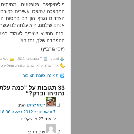
פוליטיקאים פטפטנים- מסיתים
המהפכה שהפכו עשירים כקורח, ו
הצדדים נגרף הון רב בחסות ה
אנחנו שילמנו. היא עלתה לנו עשר
והנה הנושא שצריך לעמוד במר
ההפחדה שלך, נתניהו?
(יוסי גורביץ)
yossi
7 באוקטובר 2012
ללא גב
אהוד ברק
,
איראן
,
בנימין נתניהו
,
האוליגרכי
תמונה: סוכת הציבור
33 תגובות על ”כמה על
נתניהו וברק?“
יונתן שחם
הגיב:
7 ×‘אוקטובר 2012 בשעה 18:06
לדעתי 27 מ' שקלים
ש.ב
הגיב: