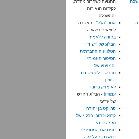
שבה
התנועה לשחרור מהדת,
לקידום הנאורות
וההשכלה
ה
אתר "הלל"
- האגודה
ליוצאים בשאלה
בחזרה ללאמיה
הבלוג של "יש דין"
הטלוויזיה החברתית
הסיפור האמיתי
והמזעזע של
חדו"ש – לחופש דת
ושוויון
לא מזיק ברובו
עמודו!
- הבלוג החדש
של עדיגי
פרויקט בן יהודה
קרוא וכתוב, הבלוג של
נעמה כרמי
תניח את המספריים
ובוא נדבר על זה
-