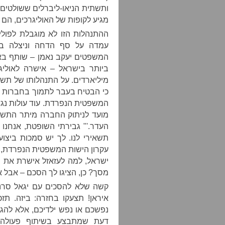
ותשתית הניאו-ליברלים ששולטים 
מגיע לקופות של האוליגרכים, הם 
ההתנהלות הזו לא מוגבלת לפולי
עמדה על סף הדחה וניצלה ב
המשפטים יעקב נאמן – שותף באח
מיליארדים. על התנהלותו של תש
כי הבטיח בעבר לתמוך בחברות ב
המשפטית הנפרדת. עוד עולות נגד
מועד לניתוק החברה מיתר התשל
העדר.'" גבירתי השופטת, אנחנו
תשאירי לנו. לך יש סמכות ביצ
עקרון הישות המשפטית הנפרדת," 
ישראל, למה לעזאזל אישרת את
מסך? כן, הציגו לך הסכם – אבל א
קשה שלא להסכים עם יגאל סרנ
איראן! תצעקו בחזרה: ביזה. תזכ
נפשכם או נפש ילדיכם, אלא להגנ
דעת שמתבצע בשיתוף פעולה מ