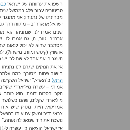
חשפו את ערוותה של ישראל
כבר
טריטוריה עבור פלג בממשל שיתנ
מבחינתו של נתניהו; אני מתנגד 
ישראל או ארה"ב – מתווה דרך לנ
שנים אמרו לנו שנתניהו הוא מ
ארה"ב. טוב, נו, גם אמרו לנו 
מסתבר שהוא לא יכול לנאום שם
השגריר. אף אחד לא שם לב. יש מ
אז את הנזקים שגרם לנו נתניהו
חישוב פחות מסובך: כמה עלתה 
הראל
ב"הארץ," ישראל השקיעה בה
אמיתי – עשרה מיליארדי שקלים.
מיליארדי שקלים, שהם כשלושה מי
אמריקאי, הייתי מסיק שיש איר
צבאי נדיב ומשקיעה אותו בהפעל
נושכת את היד שמאכילה אותה."