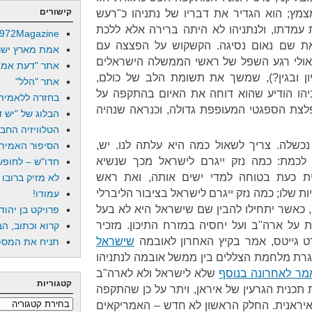
קישורים
מץ; הוא הגדיר את דבריו של נתניהו כ"רעש
עמדתו, ולנתניהו לא היתה ברירה אלא ללכת
972Magazine
את שם נאום נסיגה. הקשקוש על הפצצה עם
אמת מארץ ישר
– אולי רגע השפל של ראשי הממשלה הישראלים
אתר "דעת אמת
ריון ובגין?), שמשך את תשומת הלב של כולם,
אתר "הלל"
הו הודיע שהוא דוחה את האיום בהתקפה על
בחזרה ללאמיה
מפלצת הספגטי המעופפת גדולה, וכנראה שנהיה
הבלוג של "יש די
הטלוויזיה החב
כשלה. צריך לשאול כמה היא עלתה לנו. יש,
הסיפור האמיתי
 לכמת: כמה נזק ייגרם לישראל מכך שנשיא
חדו"ש – לחופש 
ת כעת בטוחה למדי ישים אותה, ואת ראש
לא מזיק ברובו
 שלו; כמה נזק ייגרם לישראל בציבור הליברלי
עמודו!
, כאשר יתחילו להבין שם שישראל היא לא בעל
פרויקט בן יהוד
על ארה"ב ועל יחסיה במזרח התיכון. מזכיר
קרוא וכתוב, הב
 גייטס, אמר בקיץ האחרון לאובמה
שישראל
תניח את המספר
ת מלחמת הצללים בין ממשל אובמה לנתניהו
מר לאחרונה בנוסף
שלא לישראל ולא לארה"ב
קטגוריות
תכנית הגרעין של איראן, ויתר על כן שהתקפה
קטגוריות
איראנית. החלק הראשון לא חדש – האמריקאים