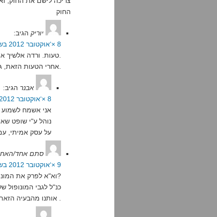
צריכה לישם את החוק, וא
החוק
יוריק
הגיב:
8 ×‘אוקטובר 2012 בשעה 9:57
טעות. ורדה אלשיך איננה השופטת היחידה לענייני פירוקים.
אחרי הטעות הזאת, גם המסקנה שלך עומדת על כרעי תרנגולת.
אבנר
הגיב:
8 ×‘אוקטובר 2012 בשעה 15:16
נוהל ע"י שופט שאי
על עסק אמיתי, עם 
סתם אחד/האחד
9 ×‘אוקטובר 2012 בשעה 0:44
וא"א לפרק את המונופול ? למשל למנות שופט מהשוק הפרטי?
כנ"ל לגבי המונופול ש
אותנו מהבעיה הזאת .