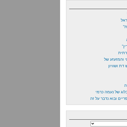
אל
"
ן"
רתית
 והמזעזע של
דת ושוויון
ה
לוג של נעמה כרמי
יים ובוא נדבר על זה