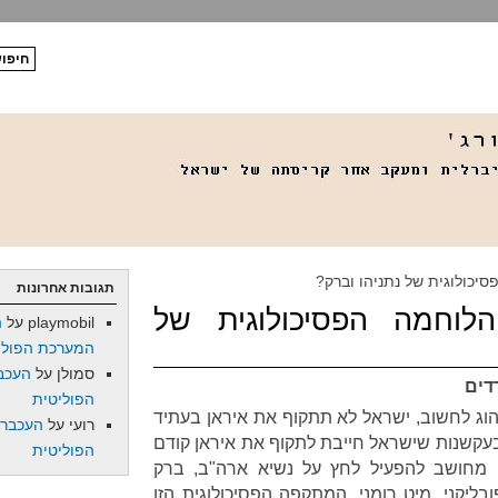
יכולוגית של נתניהו וברק?
תגובות אחרונות
לוחמה הפסיכולוגית של
playmobil
על
ה
המערכת הפולי
סמולן
על
העכב
דים
הפוליטית
הוג לחשוב, ישראל לא תתקוף את איראן בעתיד
רועי
על
העכברו
 בעקשנות שישראל חייבת לתקוף את איראן קודם
הפוליטית
ן מחושב להפעיל לחץ על נשיא ארה"ב, ברק
ליקני, מיט רומני. המתקפה הפסיכולוגית הזו