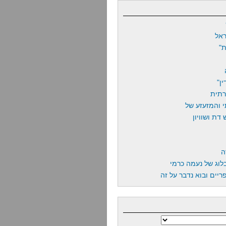
אל
"
ן"
רתית
 והמזעזע של
דת ושוויון
ה
לוג של נעמה כרמי
יים ובוא נדבר על זה