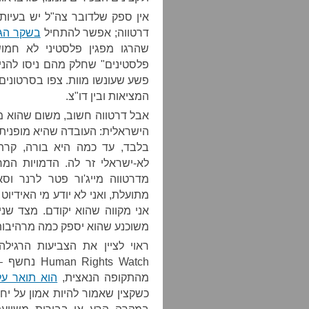
דרטווה; אפשר להתחיל
בשקר הגס
פלסטינים" שחלק מהם ניסו להני
פשע שעונשו מוות. צפו בסרטונים
המציאות ובין דו"צ.
אבל דרטווה חשוב, משום שהוא 
הישראלית: העובדה שהיא מופנית,
בלבד, עד כמה היא בורה, קרתנ
לא-ישראלי זר לה. הדמויות המר
מדרטווה מייג'ור פטר לרנר וסא
אני מקווה שהוא יקודם. מצד שני
משוכנע שהוא יספק כמה מרהיבות 
ראוי לציין את הצביעות הרגי
ghts Watch
מהתקופה הנאצית,
הוא תואר על
כשקצין שאמור להיות אמון על יח