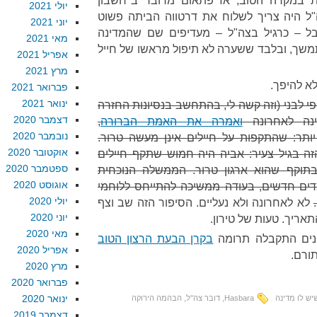
 במקרה הטוב, אז פתאום מדובר ב"חשבון
יולי 2021
"ל היה צריך לשלוח את דרטווה הביתה פשוט
יוני 2021
ל – כרגיל בצה"ל – מעדיפים שם שהמדינה
מאי 2021
מתמשך, ובלבד ששערה לא תיפול מראשו של חייל
אפריל 2021
מרץ 2021
א להיפך.
פברואר 2021
ינואר 2021
פי לבני (וזה קשה לי, בהתחשב בנסיונות החזרה
דצמבר 2020
ינה לאחרונה
ואמרה את האמת הברורה
,
נובמבר 2020
ותר: שהתקפות על חיילים אינן מעשה טרור.
אוקטובר 2020
זה בגיל צעיר: אביה היה חמוש שתקף חיילים
ספטמבר 2020
בתוקף שהוא ארגון טרור. הממשלה הנוכחית
אוגוסט 2020
ים חדשים, בעודה ממשיכה להתייחס ללוחמי
יולי 2020
לא לאחרונה ולא נעליים. הסיפור הזה שב וצף
יוני 2020
אריך. טעות של טירון.
מאי 2020
נים התקבלה תרומה
בקרן הבעת הרצון הטוב
אפריל 2020
תורם.
מרץ 2020
פברואר 2020
ינואר 2020
יש לו מדינה
Hasbara
,
דובר צה"ל
,
הבהמה הירוקה
דצמבר 2019