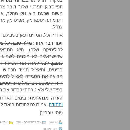
במקרה הרע או בבורות משוועת
הפייסבוק הפרטי שלו." דובר צה
משום שכעת הוא נזק מהלך, אב
ותדמיתה יספגו נזק, אפילו נזק 
צה"ל.
אחרי הכל, המדינה כאן בשבילם. ל
ועוד דבר אחד:
מילה טובה על צי
לפוליטיקה שלה): היא התראי
שהישראלים לא מוכנים לשמוע י
כמובן, לבני למדה את השיעור ה
בריטים, והאצ"ל תמיד הכחיש 
מביאה את הסגידה לאצ"ל למימד
חירות פלסטינים כאל טרוריסטים.
בפיד שלי ולא טרחתי לבדוק את הת
הערה מנהלתית:
בימים האחרו
והתודה
. אני רוצה להודות בזאת ל
(יוסי גורביץ)
yossi
25 בנובמבר 2012
צבא ש
47 תגובות