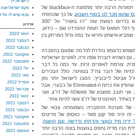
הישראלית
אין ספק שלדובר צה"ל יש בעיות חמורות הרבה יותר מתמונת ה-blackface של
פקס ישראליאנה
 שהוא מכר לנו בסוף השבוע
, על כך שכוחותיו
צבא שיש לו מדינ
שהרגו מפגין פלסטיני לא חמוש בדרום רצועת עזה "ירו באוויר" על "300
ארכיון
ף דגלי חמאס על חומת ההפרדה שם – כידוע,
ינואר 2023
 שמביא אישתון ותראו עד כמה גדול המרחק בין
דצמבר 2022
נובמבר 2022
משמש כדוגמא נהדרת לכל מה שפגום בהסברה
אוקטובר 2022
 גם כשהיא דוברת שפה זרה, לאזניים ישראליות
ספטמבר 2022
ית, צורמת לאוזניים זרות, עד כמה כל דבר
יולי 2022
כזיות של דובר צה"ל בטוויטר, כולל הבכירים
מאי 2022
"ל אביטל לייבוביץ', הסבו לישראל יותר נזק
אפריל 2022
מתועלת, ואני לא יודע מי האידיוט שהפיץ את כרזת ה-Eliminated על ג'בערי, אבל
פברואר 2022
, אני חובב מושבע של פאשלות של דו"צ, ואני
ינואר 2022
בעתיד. האינטרס של דו"צ עשוי להיות אחר.
דצמבר 2021
לה של מערכת ההסברה: כשמומחה צבאי של
נובמבר 2021
Human Ri נחשף – זה היה סוד קטן מאד – כאספן של פריטים
אוקטובר 2021
 ידיה מיד כנאצי והדחתו נדרשה, וגם הושגה
.
ספטמבר 2021
ידת הניו מדיה נתפס בגזענות בוטה הרבה יותר
אוגוסט 2021