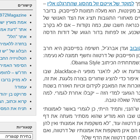
פך
למוקד של אייטם זול מהסוג שהתרגלנו אליו
–
קישורים
הב מקינטות, הוא מעלה תמונות לפייסבוק. בדובר
972Magazine
ם מאחורי התגובות תציג את הצד האנושי של
אמת מארץ ישר
כנראה חשבו שם, כמה נקודות – אם לא בקרב
אתר "דעת אמת
נע, אז לפחות בדור הגווע של דודות הדסה
אתר "הלל"
בחזרה ללאמיה
ובוב
ועדן אברג'יל, חשיפה בפייסבוק היא חרב
הבלוג של "יש די
ן הפייסבוק של דרטווה וחשף תמונה לא נעימה:
הטלוויזיה החב
ה הכיתוב Obama Style.
הסיפור האמיתי
. דרטווה נתפס במחווה, מודעת או לא, לז'אנר מופעי ה-blackface, שבו
חדו"ש – לחופש 
יפור כדי להציג שחורים בצורה נלעגת. את זה,
לא מזיק ברובו
וכרות את המאבק לקידום זכויות האזרח בשנות
עמודו!
 הגזעני למדי הזה – יקבלו אחרת לגמרי. למה
פרויקט בן יהוד
במה? שאלה טובה.
קרוא וכתוב, הב
תניח את המספר
"הנני, ותמיד הייתי, כן לגמרי באשר לאמונותי
סט שבו הוא מודיע שהוא מסתיר מעתה את דף
ן דרטווה עוד, "לא משקפות את אמונותי ואין להן
קטגוריות
הם אינן משקפות את אמונותיו של דרטווה, ואם
קטגוריות
ה חסם דרטווה את הדף שלו?