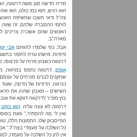
מדיה חדשה סגן סשה דרטווה, ה
הוא רגיש, הוא כמו כולנו, הוא או
צה"ל ודאי חשבו שחשיפת האנשי
לוחמי ההסברה שלהם. זה שווה, 
האנשים שהם אשכרה צריכים לשכ
מארה"ב.
אבל, כפי שלמדו להוותם
אבי יעק
פיפיות. מישהו טרח לחפור בחשבו
דרטווה כשבוץ מרוח על פרצופו, כשמתחתי
אופס
שחקנים לבנים מורחים על עצמם א
כנראה, הדודות של הדסה, שעוד ז
השישים – מאבק שהרג את הז'אנר
בוץ מזכיר לדרטווה דווקא את או
דרטווה לא עונה עליה.
הוא כותב
ש
ואין לי מה להסתיר," וזאת בפו
הפייסבוק שלו. התמונות הללו, טוע
כל השלכה על מעמדי בצה"ל." אם 
אין להן כל השלכה על מעמדו, למ