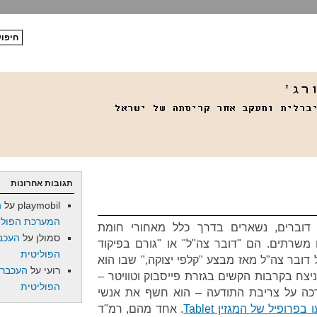
תגובות אחרונות
playmobil
על
ה
המערכת הפולי
אי דוברים, נשארים בדרך כלל מאחורי חומת
סמולן
על
העכב
משרתים. הם "דובר צה"ל" או "גורם בפיקוד
הפוליטית
 דובר צה"ל מאז מבצע "קלפי יצוקה," שבו הוא
רועי
על
העכברו
יצח בקרבות הקשים בגזרת פייסבוק וטוויטר –
הפוליטית
רכה על צריבת התודעה – הוא חשף את אנשי
בפרופיל של המגזין Tablet
. אחד מהם, רמ"ד