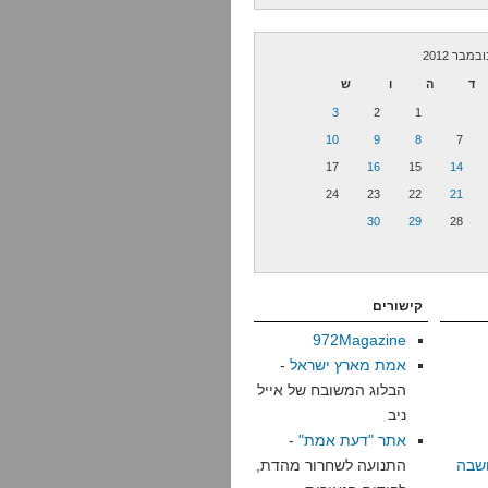
ובמבר 2012
ד
ה
ו
ש
3
2
1
10
9
8
7
17
16
15
14
24
23
22
21
30
29
28
קישורים
972Magazine
אמת מארץ ישראל
-
הבלוג המשובח של אייל
ניב
אתר "דעת אמת"
-
שבה
התנועה לשחרור מהדת,