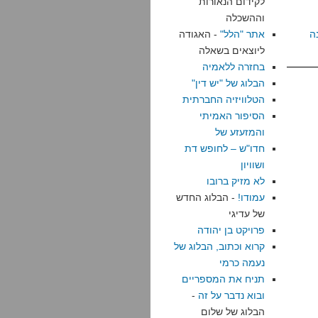
לקידום הנאורות
וההשכלה
ה
אתר "הלל"
- האגודה
ליוצאים בשאלה
בחזרה ללאמיה
הבלוג של "יש דין"
הטלוויזיה החברתית
הסיפור האמיתי
והמזעזע של
חדו"ש – לחופש דת
ושוויון
לא מזיק ברובו
עמודו!
- הבלוג החדש
של עדיגי
פרויקט בן יהודה
קרוא וכתוב, הבלוג של
נעמה כרמי
תניח את המספריים
ובוא נדבר על זה
-
הבלוג של שלום