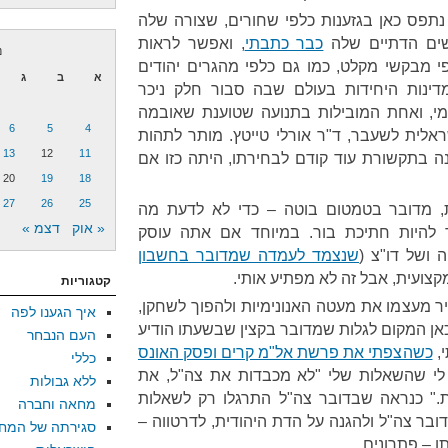
תפס כאן בגזענות כלפי שחורים, שצורה שלה
שים הדתיים שלה
כבר כתבתי
, ואפשר לראות
נ
 מבקשי מקלט, כמו גם כלפי מהגרים יהודים
א
ב
ג
דינות היחידות בעולם שבה סבור חלק ניכר
י, ואחת המובילות בתנועה שטוענת שאובמה
6
5
4
ראלית לשעבר, ד"ר אורלי טייטץ. מותר לתהות
13
12
11
נה בתקשורת עוד קודם לבחירתו, היתה כזו אם
20
19
18
27
26
25
ת, מדובר בטמטום בוטה – כדי לא לדעת מה
« אוק
דצמ »
של blackface, צריך להיות חתיכת בור. במיוחד אם אתה עוסק
 ושל דו"צ (
שנצמד לעמדה שמדובר בחשבון
מקצועית, אבל זה לא מפתיע אותי.
קטגוריות
 מעצמו את מעטה האנונימיות ולהפוך לשחקן,
איך הגענו לפה
אן המקום לגלות שמדובר בקצין שבשעתו הודיע
העם הנבחר
י,
כשהצפתי את פרשת אל"מ קרים ופסק האונס
כללי
 לי שהשאלות שלי "לא מכבדות את צה"ל, את
ללא גבולות
ת." כנראה שבדובר צה"ל התרגלו רק לשאלות
מחאה וחברה
בר צה"ל ולהגנה על הדת היהודית, לדרטווה –
סגירתה של המח
ו – פתרונים.