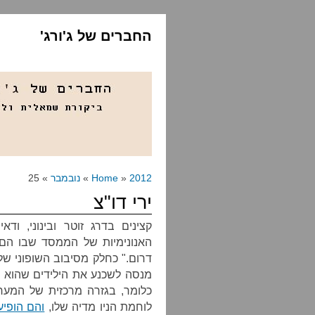
החברים של ג'ורג'
2012
»
Home
»
נובמבר
» 25
ירי דו"צ
קצינים בדרג זוטר ובינוני, וד
האנונימיות של הממסד שבו הם 
דרום." כחלק מסיבוב השופוני של
מנסה לשכנע את הילידים שהוא נ
כלומר, בגזרה מרכזית של המע
לוחמת הניו מדיה שלו,
והם הופיעו 