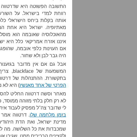
התשובה הפשוטה היא שדרטווה נ
רווחת למדי בישראל. על השור
אותה בקלות ביחס הישראלי כלפי
מאתיופיה. ישראל היא אחת המ
מהאוכלוסיה שאובמה הוא מוסלמ
איננו אזרח אמריקאי כלל היא יש
אם העוינות כלפי אובמה, שהופג
היה גבר לבן ולא שחור.
אבל גם אם אין מדובר בגזענו
המשמעות 
בתקשורת. ההתנהלות של דרטווה
הפרטי של אחד מאנשיו
) היא לא 
מאחר וסשה דרטווה החליט להסיר
לא רק חלק בלתי מזוהה ממוסד, כ
לי שדובר צה"ל מפסיק לעבוד אית
בזמן מלחמה שלו
. דרטווה אמר
מדינת ישראל, ואת הדת היהודי
שמכבדות את כל השלושה. מה לדו
ולקצינים הבכירים ממנו, שגיבו אות