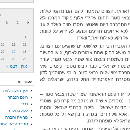
ראו את הצווים שנמסרו להם, הם נדהמו לגלות
נ
 סגור, חתום על ידי אלוף פיקוד המרכז ולא
א
ב
ג
אלוף פיקוד העורף. דובר מחוז ש"י התרברב היום שאנשיו מסרו צווים כאלה ל-16
לא אירועים חריגים וכרגע לא ידוע על כוונות
על רקע פעילות זאת." וואלה.
4
5
6
13
12
11
הסבירה ביותר שלשוטרים שהגיעו עם הצווים,
20
19
18
ה מושג בחוק שהם אמורים לאכוף, וטעו לחשוב
ם כשמסרו בעצם צווי שטח צבאי סגור. עורך
27
26
25
משפט הישראליים כבר קבעו מספר פעמים שאי
« אוק
דצמ »
פרת צווי שטח צבאי סגור, כי מי שמוסמך לדון
מסגרת האפרטהייד החל בגדה, ישראלים לא
קטגוריות
איך הגענו לפה
ו, זו הפעם הראשונה שצווי שטח צבאי סגור –
העם הנבחר
– נמסרים אישית. שימו לב מה קרה כאן: שוטרי
כללי
מדינת ישראל – ביקרו ברחבי ישראל, ומסרו
ללא גבולות
 אלא של הריבון בגדה, ריבון שאין לו כל סמכות
מחאה וחברה
שראל לא סופחה לגדה.
סגירתה של המח
אימים על הפעילים: אנחנו יודעים איפה אתה גר,