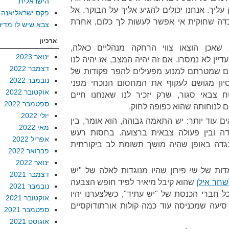
הישראלית
 עליך. אנחנו יכולים להגיע אליך על הבוקר. אל
פקס ישראליאנה
בדה שחוקית אי אפשר לעשות לך כלום, אחרת
צבא שיש לו מדינ
ארכיון
אכן הוצאו צווי הרחקה מנהליים כאלה,
ינואר 2023
יין לא נמסרו. אם זה יהיה המצב, אז יהיה לנו
דצמבר 2022
ים שמטרתם למנוע מפעילים להפר פקודות של
נובמבר 2022
סיון מגושם לעקוף את המחסום הנוכחי מפני
אוקטובר 2022
צבאי סגור, שרק יזכיר לנו שאנחנו חיים
ספטמבר 2022
 לנוחותה שהוא כפופה לחוק.
יולי 2022
ם עוד יותר: יש התאמה גבוהה, הוא אומר, בין
מאי 2022
ה ובין פעולה צבאית ברצועה. בחסות רעש
אפריל 2022
גדה באופן שהיה מושך תשומת לב ביקורתית
פברואר 2022
ינואר 2022
ות של שי פירון שהיו מנוגדות לאלה של "יש
דצמבר 2021
שחר אילן
שהוא קיבל מיאיר לפיד חופש הצבעה
נובמבר 2021
כל חברי הכנסת של "יש עתיד", כשלצערנו יהיו
אוקטובר 2021
סיעה שמכניסה עוד כמה קולות אורתודוקסיים
ספטמבר 2021
אוגוסט 2021