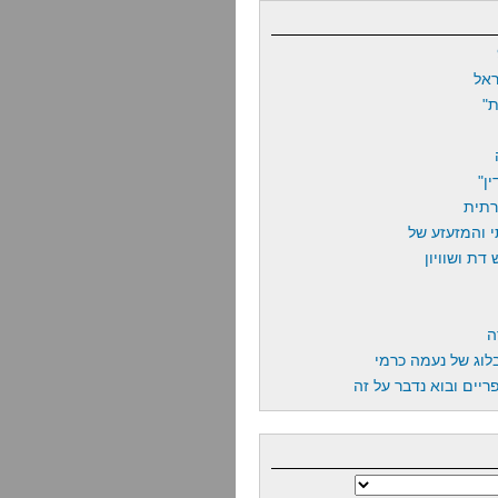
אל
"
ן"
רתית
 והמזעזע של
דת ושוויון
ה
לוג של נעמה כרמי
יים ובוא נדבר על זה