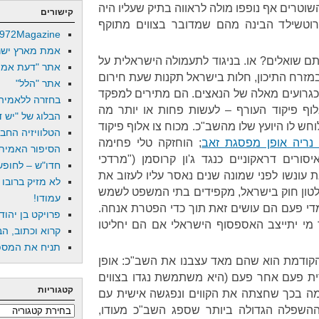
שוטרים אף נופפו מולה לראווה בתיק שעליו היה
קישורים
רוטשילד הבינה מהם שמדובר בצווים מתוקף
972Magazine
אמת מארץ ישר
תם שואלים? או. בניגוד לתעמולה הישראלית על
אתר "דעת אמת
מזרח התיכון, חלות בישראל תקנות שעת חירום
אתר "הלל"
דיר כגרועים מאלה של הנאצים. הם מתירים למפקד
בחזרה ללאמיה
וף פיקוד העורף – לעשות פחות או יותר מה
הבלוג של "יש די
חש לו היועץ שלו מהשב"כ. מכוח צו אלוף פיקוד
הטלוויזיה החב
נריה אופן מפסגת זאב
; הוחזקה טלי פחימה
הסיפור האמיתי
סורים דראקוניים כנגד ג'ון קרוסמן ("מרדכי
חדו"ש – לחופש 
ת עונשו לפני שמונה שנים נאסר עליו לעזוב את
לא מזיק ברובו
ון חוק בישראל, מקפידים בתי המשפט לשמש
עמודו!
 מדי פעם הם עושים זאת תוך כדי הפטרת אנחה.
פרויקט בן יהוד
 מי יתייצב האספסוף הישראלי אם הם יחליטו
קרוא וכתוב, הב
תניח את המספר
ודמת הוא שהם מאד עצבנו את השב"כ: אופן
ת פעם אחר פעם (היא משתמשת נגדו בצווים
קטגוריות
כבר משנת 2005), פחימה בכך שחצתה את הקווים ונפגשה אישית עם
 ההשפלה הגדולה ביותר שספג השב"כ מעודו,
קטגוריות