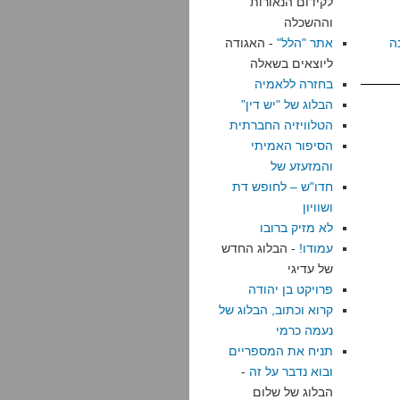
לקידום הנאורות
וההשכלה
ה
אתר "הלל"
- האגודה
ליוצאים בשאלה
בחזרה ללאמיה
הבלוג של "יש דין"
הטלוויזיה החברתית
הסיפור האמיתי
והמזעזע של
חדו"ש – לחופש דת
ושוויון
לא מזיק ברובו
עמודו!
- הבלוג החדש
של עדיגי
פרויקט בן יהודה
קרוא וכתוב, הבלוג של
נעמה כרמי
תניח את המספריים
ובוא נדבר על זה
-
הבלוג של שלום