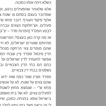
כשלא זיהה אותו כסכנה.
אלא שלאחר שהפעילים נרגעו, וק
שמדובר בעצם בסתם צו שטח צבאי
פעילים, וש"חלוקת הצווים עברה ל
לבצע הפס"ד [הפרות סדר – יצ"ג] 
אז מה קרה כאן בעצם? הפרשנות 
מהיותם שוטרים ישראלים, לא הי
שהם מוסרים צווי הרחקה מנהליי
הדין מיכאל ספרד ציין שבתי ה
אפשר להעמיד לדין ישראלים על ה
בהם הם בתי הדין הצבאיים וב
נשפטים בבתי דין צבאיים.
ספרד מציין שעד כמה שזה ידוע ל
שהם צווים על שטח, לא על אנשים 
מחוז ש"י – שנמצא מחוץ לשטחי 
לפעילים צווים, לא של בית משפט,
בישראל גופא. בהנחה, כמובן, שי
לי זה נראה מאד כמו נסיון להלך 