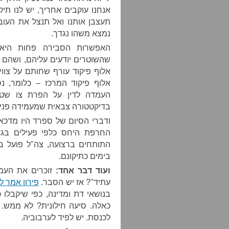
אנחנו עוקבים אחריך, יש לנו תיק
תעצבן אותנו ואל תנצל את העו
נמצא משהו נגדך.
האפשרות הסבירה פחות היא ש
שהשוטרים יודעים עליהם, ושהם עד
אלוף פיקוד עורף שחותם על צוו
אלוף פיקוד המרכז – כלומר, נ
העמדה לדין על הפרת צו שטח 
בדיקטטורה צבאית שמעמידה פנים
ודברי הסיום של ספרד היו מדכאי
החרפת היחס כלפי פעילים בגד
התותחים ברצועה, צה"ל פועל ב
בימים כתיקונם.
ועוד דבר אחד:
זוכרים את העמד
עתיד"? אז יש הסבר.
פירון אמר ל
בנושאי דת ומדינה, כפי שיקבלו 
כאלה. סיעה חילונית? לא ממש. 
לכנסת. יש לפיד לערבוביה.