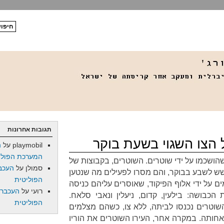
תגובות אחרונות
הצו השגוי בשעת בוקר
playmobil
על
ה
המערכת הפולי
שהושכמו על ידי שוטרים. השוטרים, בקבוצות של
סמולן
על
העכב
שש לשבע בבוקר, והם מסרו לפעילים מה שנטען
הפוליטית
ם על ידי אלוף הפיקוד, שאוסרים עליהם כניסה
רועי
על
העכברו
בושה: בילעין, קדום, ניעלין ונאבי סלאח.
הפוליטית
וטרים נכנסו לביתה, ללא צו, כשהם מצלמים
אחותה. במקרה אחר, העירו השוטרים את הוריו