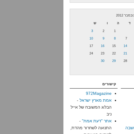
ובמבר 2012
ד
ה
ו
ש
3
2
1
10
9
8
7
17
16
15
14
24
23
22
21
30
29
28
קישורים
972Magazine
אמת מארץ ישראל
-
הבלוג המשובח של אייל
ניב
אתר "דעת אמת"
-
שבה
התנועה לשחרור מהדת,