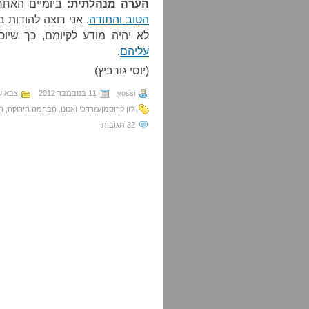
הערה מנהלתית:
ביומיים האחר
הטוב והתודה
. אני רוצה להודות 
לא יהיה מודע לקיומם, כך שיו
עליהם
.
(יוסי גורביץ)
yossi
11 בנובמבר 2012
צבא ש
ג'ון קרוסמן/מרדכי ואנונו
,
הבהמה הירוקה
,
ה
32 תגובות