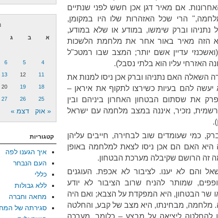
אחרונות. אם מאיר דגן אכן חשש לפני שנתיים
לחמה," הרי שכל האזהרות שלו היו במקומן,
נ
נתניהו וברק שימשו, במודע או שלא במודע,
א
ב
ג
ושא הזה מאיר באור אחר את מלחמת הלשכות
(ואשכנזי עדיין אשם יותר; המצב שבו רמטכ"ל
 האזרחי עליו הוא בלתי נסבל).
4
5
6
13
12
11
ה השאלה האם נתניהו וברק אכן ניסו למנות את
20
19
18
יעשה להם בעיות כשירצו לתקוף את איראן –
יפרק את שסתום הבטחון האחרון ביניהם ובין
27
26
25
שמית, נזכיר, איננה במצב מלחמה עם ישראל
« אוק
דצמ »
.
רק, כמי שעומדים שוב לבחירה, חייבים עליהן
קטגוריות
 היא האם הם אכן ניסו לצאת למלחמה באופן
איך הגענו לפה
מה זה הרושם שקיבלה מערכת הבטחון.
העם הנבחר
ל והם לא יענו. לציבור לא אכפת. העוגנים
כללי
פפים, שמותר להניח שרוב הציבור לא יודע
ללא גבולות
שר הבטחון, היא המפקדת על הצבא; ואם היה
מחאה וחברה
יה. מלחמה, מבחינתו, היא מצב של קבע, והחלטה
סגירתה של המח
ו להחלטה ליציאה על מבצע – כלומר, מערכה