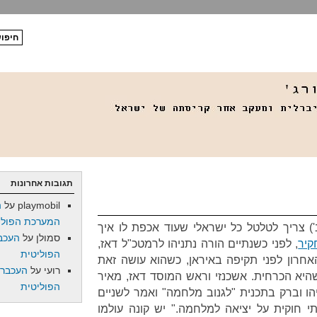
תגובות אחרונות
playmobil
על
ה
המערכת הפולי
 צריך לטלטל כל ישראלי שעוד אכפת לו איך
סמולן
על
העכב
קיר
, לפני כשנתיים הורה נתניהו לרמטכ"ל דאז,
הפוליטית
אחרון לפני תקיפה באיראן, כשהוא עושה זאת
רועי
על
העכברו
היא הכרחית. אשכנזי וראש המוסד דאז, מאיר
הפוליטית
יהו וברק בתכנית "לגנוב מלחמה" ואמר לשניים
 חוקית על יציאה למלחמה." יש קונה עולמו