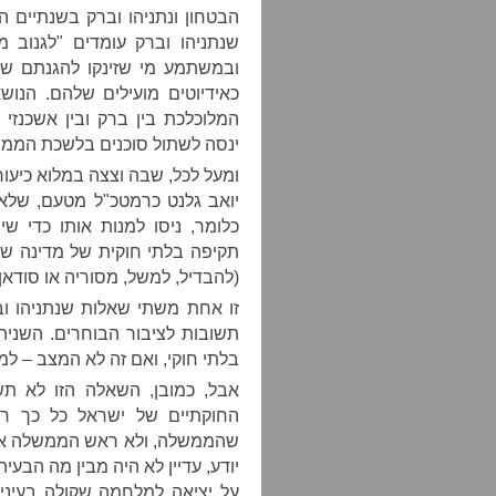
הבטחון ונתניהו וברק בשנתיים ה
שנתניהו וברק עומדים "לגנוב מ
ובמשתמע מי שזינקו להגנתם של 
כאידיוטים מועילים שלהם. הנ
המלוכלכת בין ברק ובין אשכנזי 
ינסה לשתול סוכנים בלשכת הממונה
ומעל לכל, שבה וצצה במלוא כיעור
יואב גלנט כרמטכ"ל מטעם, שלא 
כלומר, ניסו למנות אותו כדי ש
תקיפה בלתי חוקית של מדינה שר
(להבדיל, למשל, מסוריה או סודאן)
זו אחת משתי שאלות שנתניהו וב
תשובות לציבור הבוחרים. השניה
בלתי חוקי, ואם זה לא המצב – ל
אבל, כמובן, השאלה הזו לא תשא
החוקתיים של ישראל כל כך רו
שהממשלה, ולא ראש הממשלה או 
יודע, עדיין לא היה מבין מה הבע
על יציאה למלחמה שקולה בעיני