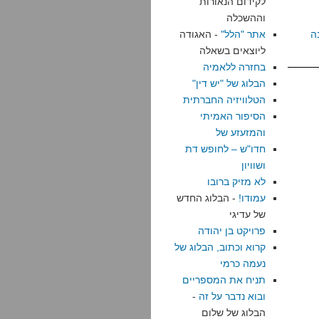
לקידום הנאורות
וההשכלה
ה
אתר "הלל"
- האגודה
ליוצאים בשאלה
בחזרה ללאמיה
הבלוג של "יש דין"
הטלוויזיה החברתית
הסיפור האמיתי
והמזעזע של
חדו"ש – לחופש דת
ושוויון
לא מזיק ברובו
עמודו!
- הבלוג החדש
של עדיגי
פרויקט בן יהודה
קרוא וכתוב, הבלוג של
נעמה כרמי
תניח את המספריים
ובוא נדבר על זה
-
הבלוג של שלום