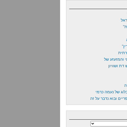
אל
"
ן"
רתית
 והמזעזע של
דת ושוויון
ה
לוג של נעמה כרמי
יים ובוא נדבר על זה