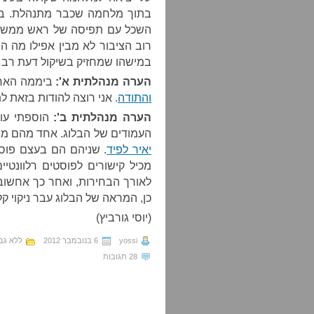
השכל עם תפיסה של ראש ממשלה ש
רוב הציבור לא מבין אפילו מה ה
במישהו שמחזיק בשיקול דעת רב י
הערה מנהלתית א':
ביממה האח
והתודה
. אני רוצה להודות בזאת ל
הערה מנהלתית ב':
הוספתי עוד
העמודים של הבלוג. אחד מהם מ
יאיר לפיד
. שניהם הם בעצם פוס
מכיל קישורים לפוסטים רלוונטיי
לאורך הבחירות, ואחר כך אחשוב
כן, המראה של הבלוג עבר ניקוי קל;
(יוסי גורביץ)
yossi
6 בנובמבר 2012
ללא גב
28 תגובות