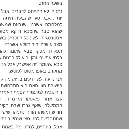
בשעה אחת.
נתניהו לא התייחס לדברים, אבל
יותר, אבל טען שהבעיה היתה ש
למלחמה. אשכנזי, שנראה שמשפט
שהוא סבר שהצבא דווקא מסוגל
אסטרטגית. לא נוכל להכריע בשא
מצביע שזה יהיה דווקא אשכנזי – 
תפקידו. מפקד צבא שאומר להנ
בלתי אפשרי ורק יביא לקורבנות ש
צבא שאומר "זה אפשרי, אבל אני מ
מתקרב באופן מסוכן לפוטש.
אנחנו עוד לא יודעים בדיוק מה 
הישיבה הזו. האם היא התרחשה ע
רוח גבית למועמדי הסניף האמרי
קצר אחרי פיאסקו המרמרה, וה
שהתחדשה לפני חצי שנה? בינתיים,
אבל, בינתיים, למדנו מה באמת 