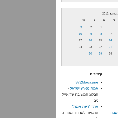
ובמבר 2012
ד
ה
ו
ש
3
2
1
10
9
8
7
17
16
15
14
24
23
22
21
30
29
28
קישורים
972Magazine
אמת מארץ ישראל
-
הבלוג המשובח של אייל
ניב
אתר "דעת אמת"
-
שבה
התנועה לשחרור מהדת,