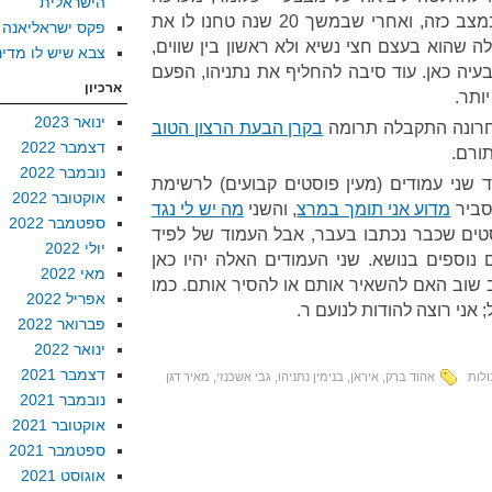
הישראלית
בתוך מלחמה שכבר מתנהלת. במצב כזה, ואחרי שבמשך 20 שנה טחנו לו את
פקס ישראליאנה
הוא בעצם חצי נשיא ולא ראשון בין שווים,
צבא שיש לו מדינ
בעיה כאן. עוד סיבה להחליף את נתניהו, הפעם
ארכיון
ותר.
ינואר 2023
רונה התקבלה תרומה
בקרן הבעת הרצון הטוב
דצמבר 2022
תורם.
נובמבר 2022
 שני עמודים (מעין פוסטים קבועים) לרשימת
אוקטובר 2022
סביר
מדוע אני תומך במרצ
, והשני
מה יש לי נגד
ספטמבר 2022
טים שכבר נכתבו בעבר, אבל העמוד של לפיד
יולי 2022
ם נוספים בנושא. שני העמודים האלה יהיו כאן
מאי 2022
 שוב האם להשאיר אותם או להסיר אותם. כמו
אפריל 2022
 אני רוצה להודות לנועם ר.
פברואר 2022
ינואר 2022
דצמבר 2021
ולות
אהוד ברק
,
איראן
,
בנימין נתניהו
,
גבי אשכנזי
,
מאיר דגן
נובמבר 2021
אוקטובר 2021
ספטמבר 2021
אוגוסט 2021