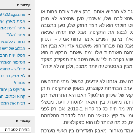
קישורים
 גם לא הכחיש אותם; ברק אישר אותם פחות או
972Magazine
הצ'ילבה שלו, אשכנזי, טען שהצבא לא מוכן
אמת מארץ ישר
 חוקתי הוא לא הצד החזק שלו, טען בתגובה
אתר "דעת אמת
 לבצע את התקיפה, אבל שזו תהיה שגיאה
אתר "הלל"
לה מי מן השניים אומר פחות אמת – הנסיון
בחזרה ללאמיה
אבל מה שברור הוא שאשכנזי עדיין לא מבין את
הבלוג של "יש די
הגה האזרחית שלו "מה שאתם מבקשים הוא
הטלוויזיה החב
ווא בקרב חיילי" עושה היטב את תפקידו; מפקד
הסיפור האמיתי
בין באסטרטגיה יותר ממכם, ולכן זה לא יקרה"
חדו"ש – לחופש 
לא מזיק ברובו
קרה שם. אנחנו לא יודעים, למשל, מתי התרחשה
עמודו!
רב הבחירות לקונגרס, באופן שהתקיפה תיתן
פרויקט בן יהוד
קאי של שלדון אדלסון? האם היא התרחשה זמן
קרוא וכתוב, הב
יתה מיועדת בין השאר להסחת דעת מכשלי
תניח את המספר
הממשלה, שאף גררו ועדת חקירה? מה היה כל כך לחוץ ב-2010, אם רק לפני
חודש ומשהו הודה נתניהו שיש זמן עד קיץ 2013? מה גרם לקדחת המלחמה
קטגוריות
 כל מה שנותר לנו הוא ספקולציות.
קטגוריות
עמד מאחורי מאבק האדירים בין ראשי מערכת