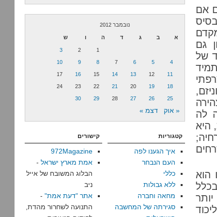
ם אם
בסיס
נובמבר 2012
מקדם
א
ב
ג
ד
ה
ו
ש
ן גם
3
2
1
ד של
10
9
8
7
6
5
4
תמיד
17
16
15
14
13
12
11
רפתי
24
23
22
21
20
19
18
יזם,
30
29
28
27
26
25
ירה
« אוק
דצמ »
ה לה
 היא
חיה;
קטגוריות
קישורים
רחים
איך הגענו לפה
972Magazine
העם הנבחר
אמת מארץ ישראל
-
 הוא
כללי
הבלוג המשובח של אייל
בכלל
ללא גבולות
ניב
מחאה וחברה
אתר "דעת אמת"
-
יותר
סגירתה של המחשבה
התנועה לשחרור מהדת,
יכוד