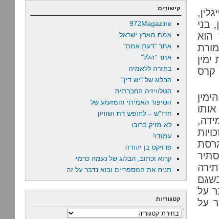
קישורים
לין,
 בני
972Magazine
 הוא
אמת מארץ ישראל
מורת
אתר "דעת אמת"
אתר "הלל"
ימין
בחזרה ללאמיה
 קרס
הבלוג של "יש דין"
הטלוויזיה החברתית
ימין
הסיפור האמיתי והמזעזע של
אותו
חדו"ש – לחופש דת ושוויון
ידה,
לא מזיק ברובו
ויות
עמודו!
רסת
פרויקט בן יהודה
סתיר
קרוא וכתוב, הבלוג של נעמה כרמי
תירה
תניח את המספריים ובוא נדבר על זה
כשגם
ר על
קטגוריות
ר על
קטגוריות