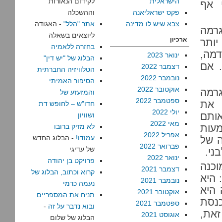
הישראלית
לקידום הנאורות
 אף
פקס ישראליאנה
וההשכלה
צבא שיש לו מדינה
אתר "הלל"
- האגודה
גרמה
ליוצאים בשאלה
ארכיון
יותר
בחזרה ללאמיה
דמה,
ינואר 2023
הבלוג של "יש דין"
. אם
דצמבר 2022
הטלוויזיה החברתית
נובמבר 2022
הסיפור האמיתי
אוקטובר 2022
גרמה
והמזעזע של
ספטמבר 2022
 את
חדו"ש – לחופש דת
יולי 2022
אותם
ושוויון
מאי 2022
עות
לא מזיק ברובו
אפריל 2022
עמודו!
- הבלוג החדש
ה של
פברואר 2022
של עדיגי
ני.
ינואר 2022
פרויקט בן יהודה
וכנה
דצמבר 2021
קרוא וכתוב, הבלוג של
: היא
נובמבר 2021
נעמה כרמי
 היא
אוקטובר 2021
תניח את המספריים
נסת
ספטמבר 2021
ובוא נדבר על זה
-
זאת,
אוגוסט 2021
הבלוג של שלום