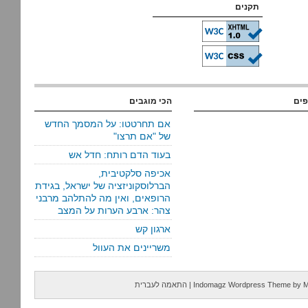
תקנים
פים
הכי מוגבים
אם תחרטטו: על המסמך החדש
של "אם תרצו"
בעוד הדם רותח: חדל אש
אכיפה סלקטיבית,
הברלוסקוניזציה של ישראל, בגידת
הרופאים, ואין מה להתלהב מרבני
צהר: ארבע הערות על המצב
ארגון קש
משריינים את העוול
M
by
Indomagz Wordpress Theme
|
התאמה לעברית