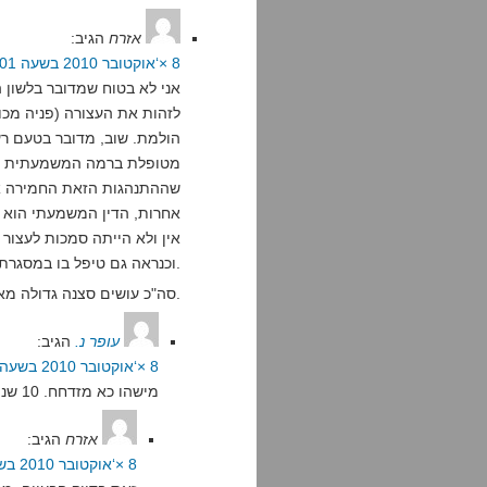
אזרח
הגיב:
8 ×‘אוקטובר 2010 בשעה 15:01
אני לא בטוח שמדובר בלשון 
לזהות את העצורה (פניה מכו
הולמת. שוב, מדובר בטעם רע
מטופלת ברמה המשמעתית בצה"
שההתנהגות הזאת החמירה את
אחרות, הדין המשמעתי הוא מ
אין ולא הייתה סמכות לעצור
וכנראה גם טיפל בו במסגרת סמכויותיו.
סה"כ עושים סצנה גדולה מארוע חסר משמעות, בטח כשכבר עברו שלוש שנים מאז.
עופר נ.
הגיב:
8 ×‘אוקטובר 2010 בשעה 18:16
מישהו כא מזדחח. 10 שניות עם אזיקים ופלנלית במצב הזה, ותשנה את דעתך
אזרח
הגיב:
8 ×‘אוקטובר 2010 בשעה 19:04