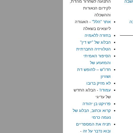
שבה
התנועה לשחרור מהדת,
לקידום הנאורות
וההשכלה
ה
אתר "הלל"
- האגודה
ליוצאים בשאלה
בחזרה ללאמיה
הבלוג של "יש דין"
הטלוויזיה החברתית
הסיפור האמיתי
והמזעזע של
חדו"ש – לחופש דת
ושוויון
לא מזיק ברובו
עמודו!
- הבלוג החדש
של עדיגי
פרויקט בן יהודה
קרוא וכתוב, הבלוג של
נעמה כרמי
תניח את המספריים
ובוא נדבר על זה
-