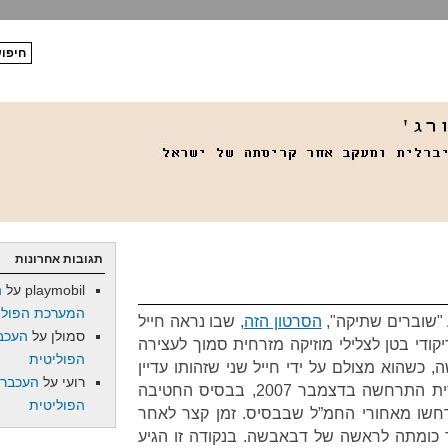
תגובות אחרונות
playmobil
על
ה
המערכת הפולי
"שוברים שתיקה",
הסרטון הזה
, שבו נראה חייל
סמולן
על
העכב
קודי בטן לצלילי מוזיקה מזרחית סמוך לעצירה
הפוליטית
 כשהוא מצולם על ידי חייל שני שזהותו עדיין
רועי
על
העכברו
לא ידועה, ובנוכחות עדים. התקרית התרחשה בדצמבר 2007, בבסיס החטיבה
הפוליטית
רחשו מאחורי החמ”ל שבבסיס. זמן קצר לאחר
ר כומתה לראשה של דבאבשה. בנקודה זו הגיע