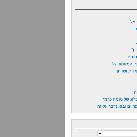
אל
"
ן"
רתית
 והמזעזע של
דת ושוויון
ה
לוג של נעמה כרמי
יים ובוא נדבר על זה