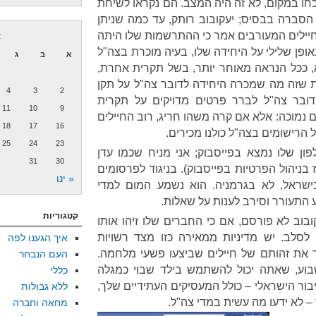
חו במקום, לא זה היה המצב. הם נקראו לשיחת
 הסברה בבסיס; יעקובוב רותק, עד כמה שניתן
יילים המעורבים אמר כי ההתרשמות שלו היתה
א
ופן שלילי על היחידה שלו, בעיה מוכרת בצה"ל
א
ב
ג
כלא, ככל הנראה מאוחר יותר, בשל תקרית אחרת,
ת שזה מה שמכרה היחידה לדובר צה"ל על תקן
4
3
2
 דובר צה"ל לברר פרטים מדויקים על תקרית
11
10
9
נמוכה: אלא אם קרה משהו חריג, רוב החיילים
18
17
16
 הרישומים בצה"ל כולנו מכירים.
25
24
23
פון שלו נמצא בפייסבוק; אני מניח שכמו עדן
31
30
ז בניהול הפרטיות בפייסבוק). בניגוד לפרסומים
« ינו
ישראל, לא בגרמניה. הוא נשמע המום למדי
 התעורר וסירב לענות על שאלות.
קטגוריות
בוב לא פורסם, אם כי החברים שלו זיהו אותו
 לסלב. יש מדיניות ממאירה כזו מצד רשויות
איך הגענו לפה
 את זהותם של חיילים שביצעו פשעי מלחמה.
העם הנבחר
בוע, שאתה יכול להשתמש בילד שבוי כמגלה
כללי
בור הישראלי – כולל המעסיקים העתידיים שלך,
ללא גבולות
 לא ידעו מה עשית במדי צה"ל.
מחאה וחברה