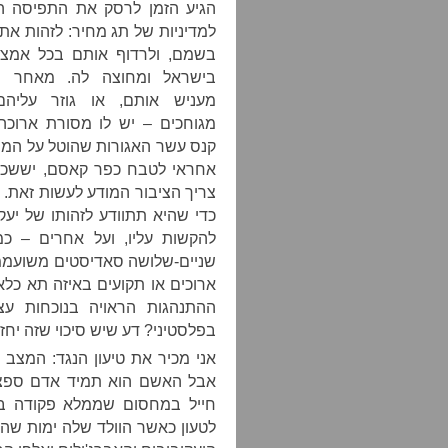
הגיע הזמן לרסק את התפיסה הז
למדיניות של תג מחיר: לזהות את
בשמם, ולרדוף אותם בכל אמצעי
בישראל ומחוצה לה. מאחר ו
מעניש אותם, או גוזר עליהם
מגוחכים – יש לו מסורת ארוכה 
קנס עשר האגורות שהוטל על המ
אחראי לטבח כפר קאסם, יששכר
צריך הציבור המודע לעשות זאת. 
כדי שהיא תתוודע לזהותו של יעק
להקשות עליו, ועל אחרים – כמ
שניים-שלושה סאדיסטים משועממי
ארוכים או תקועים באיזה תא כלא 
ההתנהגות הראויה בנוכחות עצ
בפלסטיני? דע שיש סיכוי שזה יחזו
אני מכיר את טיעון הנגד: המצב א
אבל האשם הוא תמיד אדם ספציפ
חייל במחסום שממלא פקודה באו
לטעון כאשר הוולד שלה ימות שהו