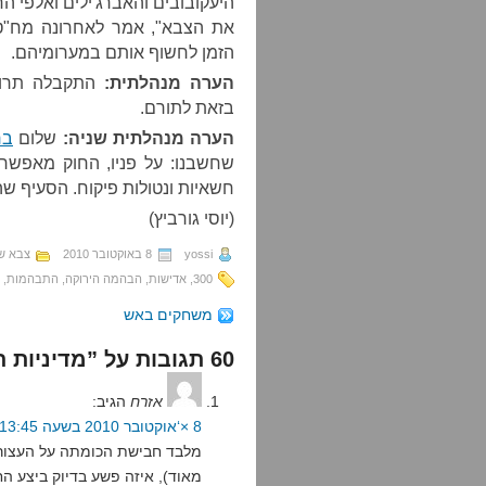
היעקובובים והאברג'ילים ואלפי 
את הצבא", אמר לאחרונה מח"ט ה
הזמן לחשוף אותם במערומיהם.
הערה מנהלתית:
התקבלה תרומה
בזאת לתורם.
הערה מנהלתית שניה:
שלום
בח
שחשבנו: על פניו, החוק מאפשר
חשאיות ונטולות פיקוח. הסעיף שהוא מתי
(יוסי גורביץ)
yossi
8 באוקטובר 2010
צבא שי
300
,
אדישות
,
הבהמה הירוקה
,
התבהמות
,
משחקים באש
60 תגובות על ”מדיניות תג מחיר“
אזרח
הגיב:
8 ×‘אוקטובר 2010 בשעה 13:45
מלבד חבישת הכומתה על העצורה
מאוד), איזה פשע בדיוק ביצע ה