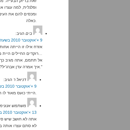
זאת בדיוק הבעייה. מה
ופלנלית, למה עצרו או
ומכסים להם את העיני
כאלה.
בים
הגיב:
9 ×‘אוקטובר 2010 בשעה 1:57
אזרח אילו זו הייתה אחו
רוקדים החיילים היית מדבר אחרת…
אל תתמם, אתה מגיב כך כי
איך אמרה עדן אברג'יל?:" מה אתם רוצים הוא רק ערבי, לא יהודי."
דניאל ר
הגיב:
9 ×‘אוקטובר 2010 בשעה 12:43
הייתי כועס מאוד לו היתה זו אחותי. אבל לא כל דבר מכעיס הוא פלילי.
משתמש אנונימי 
13 ×‘אוקטובר 2010 בשעה 0:41
אתה לא חושב שיש סיב
לא סתם עצרו אותה בש