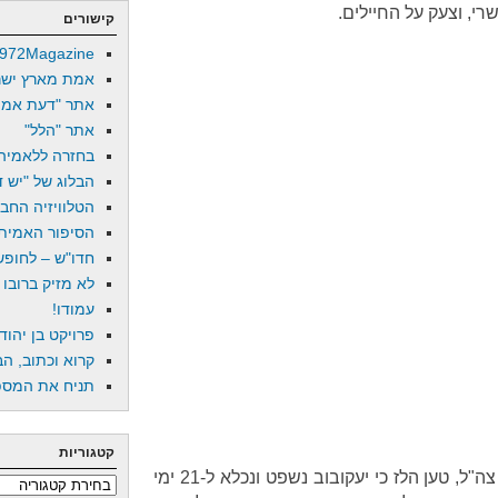
רי, וצעק על החיילים.
קישורים
972Magazine
אמת מארץ ישר
אתר "דעת אמת
אתר "הלל"
בחזרה ללאמיה
הבלוג של "יש די
הטלוויזיה החב
הסיפור האמיתי
חדו"ש – לחופש 
לא מזיק ברובו
עמודו!
פרויקט בן יהוד
קרוא וכתוב, הב
תניח את המספר
קטגוריות
כשפנה עיתון ישראלי גדול לדובר צה"ל, טען הלז כי יעקובוב נשפט ונכלא ל-21 ימי
קטגוריות