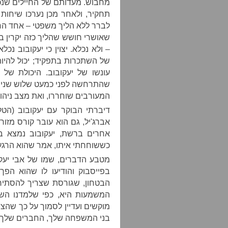
מחבוש. מעדותם של החיילים שנכ
תחקיר, ולאחר מכן נערכו שיחות
לברר ללא הליך משפטי – אחד הח
שאושרי חושש שהליך כזה יקרין בא
– ולא נכלא. יצוין כי יעקובוב נ
של השתכרות בתפקיד; יכול להיו
עונשו של יעקובוב. היכולת של
שהתרחשה לפני כמעט שלוש שנים 
המעורבים שוחררו, ואת מצב ניהול
דיברתי הבוקר עם יעקובוב (הטל
אברג'יל, גם הוא עובר קורס מזור
אחרים ברשת, יעקובוב נמצא ב
כששוחחתי איתו, אמר שהוא הרגע
מטבע הדברים, שמו של אבי יעקו
בפייסבוק והודיעו לו שהוא הפך
הבטחון, שגורסת שצריך להסתיר
המשמעות היא, כפי שלמדנו הש
מוקשים ועדיין לסמוך על כך שהצי
בני המשפחה שלך, החברים שלך –