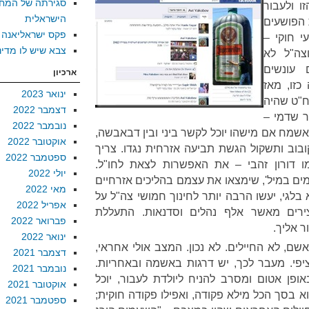
סגירתה של המח
ו ולעבור
הישראלית
 הפושעים
פקס ישראליאנה
 חוקי –
צבא שיש לו מדינ
צה"ל לא
 עונשים
ארכיון
כזו, מאז
ינואר 2023
ח"ט שהיה
דצמבר 2022
 שדמי –
נובמבר 2022
אשמח אם מישהו יוכל לקשר ביני ובין דבאבשה,
אוקטובר 2022
ובוב ותשקול הגשת תביעה אזרחית נגדו. צריך
ספטמבר 2022
ו דורון זהבי – את האפשרות לצאת לחו"ל.
יולי 2022
ם במיל', שימצאו את עצמם בהליכים אזרחיים
מאי 2022
בלגי, יעשו הרבה יותר לחינוך חמושי צה"ל על
אפריל 2022
ירים מאשר אלף נהלים וסדנאות. התעללת
פברואר 2022
ר אליך.
ינואר 2022
שם, לא החיילים. לא נכון. המצב אולי אחראי,
דצמבר 2021
י. מעבר לכך, יש דרגות באשמה ובאחריות.
נובמבר 2021
פן אטום ומסרב להניח ליולדת לעבור, יוכל
אוקטובר 2021
א בסך הכל מילא פקודה, ואפילו פקודה חוקית;
ספטמבר 2021