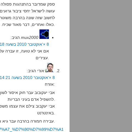
ספק שמדובר בהתנהגות פסולה ל
עושה לישראל יחסי ציבור גרועים
לחשוב שזה שונה בהרבה משוטר
כאלו ואחרים, דבר מאוד שכיח. פסול – בהחלט. פלילי? אני בספק.
mux2000
הגיב:
8 ×‘אוקטובר 2010 בשעה 15:18
אם אני לא טועה, זו עברה ע
עצירים.
אורי
הגיב:
8 ×‘אוקטובר 2010 בשעה 14:21
אזרח:
אבי יעקובוב עבר חוק איסור לשו
להשפיל אדם בעיני הבריות.
אבי יעקבוב צילם את עצמו משפ
באינטרנט.
עבירה חמורה בהרבה עבר גיא אושרי, שלא דיווח ולא עצר את אבי יעקובוב.
%D7%95%D7%A7_%D7%90%D7%99%D7%A1%D7%95%D7%A8_%D7%9C%