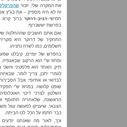
את המקרה שלי, יזכור
שהפרקליטו
זה לא היה מספיק – את בג”ץ אפ
חמישי
רביב דרוקר
ברוך קרא צ
בפרשת יששכרוף.
ואם אתם חושבים שההחלטה של לי
התחקיר של דרוקר היא מקרית,
תשלומים, כמו לשרה נתניהו.
בהפרש של יומיים, קיבלנו שמ
ומחוז ש”י הוא הרקוב שבאגפיה. 
תיק. האחד הוא פלסטיני והשני 
לגמרי יתכן, צריך לומר, שבאיז
לבדואי או אתיופי; אבל הסבירו
שופט קלושה. במחוז ש”י תפקיד
השלטון לצרכי דיכוי האוכלוס
הראשונה, שלאחריה תתווסף זו
הצבאי, שיעניקו למעשה עוול מש
כבר חתמו על הכל. לכו הביתה.
וכך, לאור מה שאנחנו יודעים ע