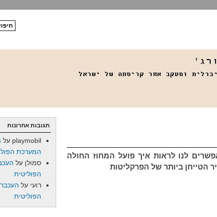
תגובות אחרונות
playmobil
על
ה
המערכת הפולי
שרים לנו לראות איך פועל המחוז החולה
סמולן
על
העכב
 הטייחן ביותר של הפרקליטות
הפוליטית
רועי
על
העכברו
הפוליטית