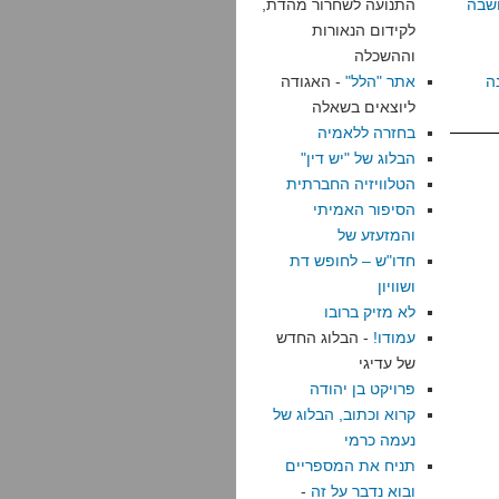
שבה
התנועה לשחרור מהדת,
לקידום הנאורות
וההשכלה
ה
אתר "הלל"
- האגודה
ליוצאים בשאלה
בחזרה ללאמיה
הבלוג של "יש דין"
הטלוויזיה החברתית
הסיפור האמיתי
והמזעזע של
חדו"ש – לחופש דת
ושוויון
לא מזיק ברובו
עמודו!
- הבלוג החדש
של עדיגי
פרויקט בן יהודה
קרוא וכתוב, הבלוג של
נעמה כרמי
תניח את המספריים
ובוא נדבר על זה
-