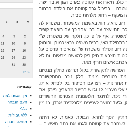
כולו, תיארו את קטוסה כאדם הגון ועובד ישר,
שטרה – כביכול גרר קטוסה את הילדה ברחוב
וצועקת – רחוק מלהיות סביר.
א
א
ב
ג
 הזו, נראה, הוא באשמת המשפחה. משנודע לה
כר, התייעצה עם רב ואחר כך עם רופאת קופת
למשטרה. אף על פי כן, חלקה של משטרת ש”י
4
3
2
בתחילת מאי, בבית משפט צבאי כמובן, והוחזק
11
10
9
 התקופה הזו, הטילה משטרת ש”י צו איסור פרסום על
18
17
16
ות הצבאית תיק ריק למעשה מראיות. זה לא
25
24
23
 כתב אישום חריף מאד.
31
30
טי הפרשה לתקשורת בקול תרועה כחלק מנסיונו
« ינו
ית כטורפת מינית. חלק ניכר מהתקשורת
ת אחרונות – רצו עם הסיפור בלי לבדוק אותו.
קטגוריות
חלקים אחרים (זכורים לטובה יוסי אלי מערוץ 13 וג’וש בריינר מהארץ) פירקו את
איך הגענו לפה
רי ניכר. לחינגה הלאומנית הצטרפו החשודים
העם הנבחר
 גלעד “הנער לעניינים מלוכלכים” ארדן, בנימין
כללי
ללא גבולות
התיק הפך לחרא. הבוקר, כאמור, לא היתה
מחאה וחברה
לשחרר את קטוסה ולגנוז את כתב האישום –