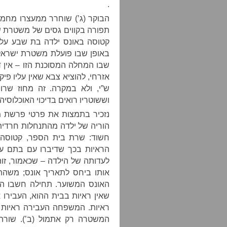
.
הבוקר (ג’) שוחרר ממעצרו מחמו
תפורה בקווים גסים של משטרת ש
קטוסה באונס ילדה בת שבע על 
באופן שבו פועלת משטרת ישראל 
שבו המחלה המסוכנת הזו – אין 
אזרחי, להוציא צבא שאין עליו פי
ש”י, ולא במקרה. זה מחוז שרו
וששוטריו רואים בדיכוי האוכלוסי
נזכיר בתמצות את פרטי פרשת מ
הוריה של ילדה מהתנחלות חרדית
חשוד: שרת בית הספר, קטוסה. 
הראיות בכך שדיברו עם בתם ע
לעדותה של הילדה – שכאמור, זוה
אותו ביחס לתאריך אונס; משהתב
האונס המשוער. תחילה חשבו ה
שאין ראיות בבית ההוא, העבירו
ראיות. המשפחה העבירה ראיות ש
המשטרה רק אתמול (ב’). שורה