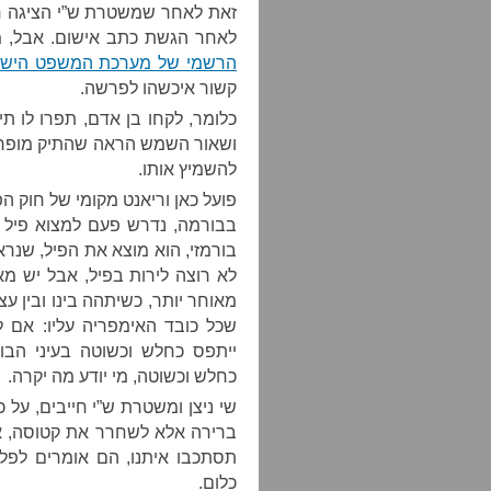
זאת לאחר שמשטרת ש”י הציגה חי
לאחר הגשת כתב אישום. אבל, מא
הרשמי של מערכת המשפט הישר
קשור איכשהו לפרשה.
ושאור השמש הראה שהתיק מופרך,
להשמיץ אותו.
פועל כאן וריאנט מקומי של חוק ה
בבורמה, נדרש פעם למצוא פיל א
בורמזי, הוא מוצא את הפיל, שנראה
לא רוצה לירות בפיל, אבל יש מאח
מאוחר יותר, כשיתהה בינו ובין ע
שכל כובד האימפריה עליו: אם ל
ייתפס כחלש וכשוטה בעיני הבו
כחלש וכשוטה, מי יודע מה יקרה.
שי ניצן ומשטרת ש”י חייבים, על כ
ברירה אלא לשחרר את קטוסה, אב
תסתכבו איתנו, הם אומרים לפל
כלום.