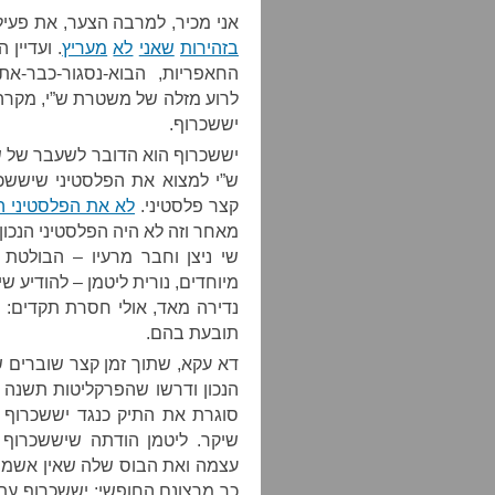
אני מכיר, למרבה הצער, את פע
בזהירות
שאני
לא
מעריץ
. ועדיין
החאפריות, הבוא-נסגור-כבר-את
לרוע מזלה של משטרת ש”י, מקרה 
יששכרוף.
יששכרוף הוא הדובר לשעבר של ש
ש”י למצוא את הפלסטיני שיששכ
קצר פלסטיני.
לא את הפלסטיני הנ
מאחר וזה לא היה הפלסטיני הנכון
שי ניצן וחבר מרעיו – הבולטת 
מיוחדים, נורית ליטמן – להודיע 
נדירה מאד, אולי חסרת תקדים: 
תובעת בהם.
דא עקא, שתוך זמן קצר שוברים 
הנכון ודרשו שהפרקליטות תשנה 
סוגרת את התיק כנגד יששכרוף
שיקר. ליטמן הודתה שיששכרוף
עצמה ואת הבוס שלה שאין אשמה. 
כך מרצונם החופשי: יששכרוף עתר