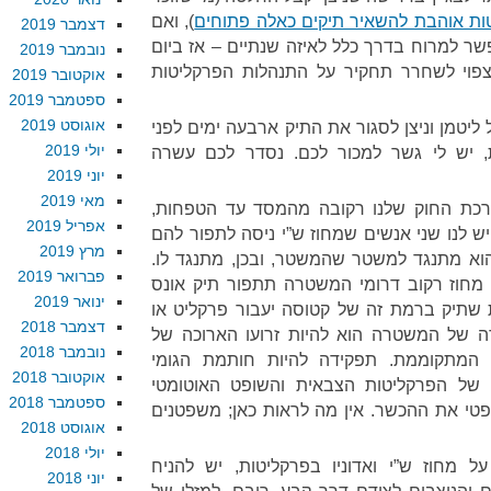
ת אוהבת להשאיר תיקים כאלה פתוחים
), ואם
דצמבר 2019
שר למרוח בדרך כלל לאיזה שנתיים – אז ביום
נובמבר 2019
פוי לשחרר תחקיר על התנהלות הפרקליטות
אוקטובר 2019
ספטמבר 2019
אוגוסט 2019
טמן וניצן לסגור את התיק ארבעה ימים לפני
יולי 2019
 יש לי גשר למכור לכם. נסדר לכם עשרה
יוני 2019
מאי 2019
ערכת החוק שלנו רקובה מהמסד עד הטפחות,
אפריל 2019
יש לנו שני אנשים שמחוז ש”י ניסה לתפור להם
מרץ 2019
הוא מתנגד למשטר שהמשטר, ובכן, מתנגד לו.
פברואר 2019
ה מחוז רקוב דרומי המשטרה תתפור תיק אונס
ינואר 2019
ת שתיק ברמת זה של קטוסה יעבור פרקליט או
דצמבר 2018
ה של המשטרה הוא להיות זרועו הארוכה של
נובמבר 2018
יה המתקוממת. תפקידה להיות חותמת הגומי
אוקטובר 2018
 של הפרקליטות הצבאית והשופט האוטומטי
ספטמבר 2018
פטי את ההכשר. אין מה לראות כאן; משפטנים
אוגוסט 2018
יולי 2018
ל מחוז ש”י ואדוניו בפרקליטות, יש להניח
יוני 2018