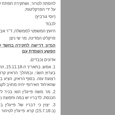
להסתה לטרור, ושחקירה תפתח לאל
על ידי הפרקליטות.
(יוסי גורביץ)
לכבוד
היועץ המשפטי לממשלה, ד"ר אבי
פרקליט המדינה, מר שי ניצן
הנדון: דרישה לחקירה בחשד ל
הפשע השמדת עם
אדונים נכבדים,
1. אמש
בערוץ השני, ובמהלך הראיון קר
רצועת עזה. בסוף הראיון, הציע ב
שהאיחוד האירופי יהיה מחויב לקב
2. מר משה פייגלין הוא בכיר 
הכנסת. לדבריו יש במה ותפוצה נ
3. יצוין כי דבריו של פייגלי
(ב-15.7.18) קרא פייגלין