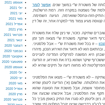
אוגוסט 2021
ילותה של משטרת ש”י במשך שנים.
אפשר
לומר
יולי 2021
 הלסת שלי נשמטה במקרה הזה. רמת הרשלנות,
יוני 2021
-התיק-הזה-ונחסל-שווארמה, הגיעה השמימה.
מאי 2021
קטוסה מגיע צמוד מדי למקרה אחר, זה של דין
אפריל 2021
מרץ 2021
וברים שתיקה. כזכור, שי ניצן שלח את משטרת
פברואר 2021
רוף תיאר שתקף. משטרת ש”י מצאה תוך זמן
ינואר 2021
כון
– זו בכל זאת משטרת ש”י – אבל פלסטיני.
דצמבר 2020
, ובהתאם הוא לא תיאר את האירוע הנכון, מיהרו
נובמבר 2020
שבהן היא המשנה לפרקליט המדינה לעניינים
אוקטובר 2020
שיששכרוף שיקר ושהוא בדה את האירוע. זו הודעה
ספטמבר 2020
הפרקליטות לא מחווה דעה על תיקים שהיא לא
אוגוסט 2020
יולי 2020
שתיקה – לא משטרת ש”י – מצאו את הפלסטיני
יוני 2020
את החלטתה. שלשום (א’) הודיעה ליטמן שהיא
מאי 2020
 מחוסר אשמה, אבל מושכת את הטענה שהוא
אפריל 2020
 תקף את הפלסטיני, אבל איכשהו שכנעה את
מרץ 2020
ניצן וליטמן לא סגרו את התיק באופן מביך כל
פברואר 2020
 לבג”ץ בדרישה שניצן יקבל החלטה (מי שזוכר
ינואר 2020