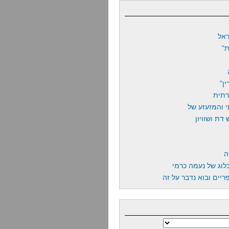
אל
"
ן"
רתית
 והמזעזע של
דת ושוויון
ה
לוג של נעמה כרמי
יים ובוא נדבר על זה