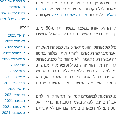
סגירתה של המח
דוש מעניין בתחום אכיפת החוק, איסוף ראיות
הישראלית
חר לכל הקלחת הזו צורף גם שי ניצן,
הטייח
פקס ישראליאנה
אלית,
לשחרור
נלוותה אמירה רמוזה
שקטוסה
צבא שיש לו מדינ
ארכיון
כלומר, לקחו בן אדם, תפרו לו תיק, החזיקו אותו במעצר במשך יותר מ-50 ימים,
 שחררו את האיש בחוסר רצון – אבל המשיכו
ינואר 2023
דצמבר 2022
פיל של אורוול. הוא מתאר כיצד, כמפקח משטרה
נובמבר 2022
גרסיבי שהרג אדם ולהרוג אותו. מלווה בהמון
אוקטובר 2022
 עכשיו רגוע לגמרי ולא מהווה כל סכנה. אורוול
ספטמבר 2022
וריו המון. הוא יורה בפיל ופוצע אותו אנושות.
יולי 2022
צמו למה ירה בחיה שלא רצה לירות בה, הוא חש
מאי 2022
א יירה בפיל, אחרי כל בניית המתח הזו, הוא
אפריל 2022
רמזים. הוא נציג המשטר. אם המשטר ייתפס
פברואר 2022
ינואר 2022
דצמבר 2021
ן, להראות למקומיים למי יש יותר גדול. אין להם
נובמבר 2021
ל הם ינסו לפגוע בשמו הטוב תוך כדי זה. אל
אוקטובר 2021
סטינים: לא תצאו טוב מזה גם אם לא עשיתם
ספטמבר 2021