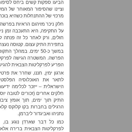
הביעו ספקות קשים ביחס לסיפור 
וציינו שהסיפור המאוחר של המ
מרכזי של ההתנחלות כשהיא בוכה 
חלק ניכר מזיהום הראיות בפרשה
על התקיפה, היא התעכבה זמן ני
חולים, ורק לאחר כל זה פנתה 
בתפירת התיק עצום. קטוסה נעצר 
במשך כ-50 ימים. במהלך
הפרשה. המשטרה הגישה לפרקליט
הפריע לפרקליטות הצבאית להגיש
ארגון ימין, חננו, שחרר את פר
לתאר את האוכלוסיה הפלסטינ
הישראלית – ייזכר לכלימה ידיעו
התיק תוך ימים, תוך אומץ ציבו
הרגילים בחברות בקו קלוקס קלאן,
נתניהו ואביגדור ליברמן.
כמו כל דבר שארדן נוגע בו, 
לפרקליטות הצבאית ברירה אלא 