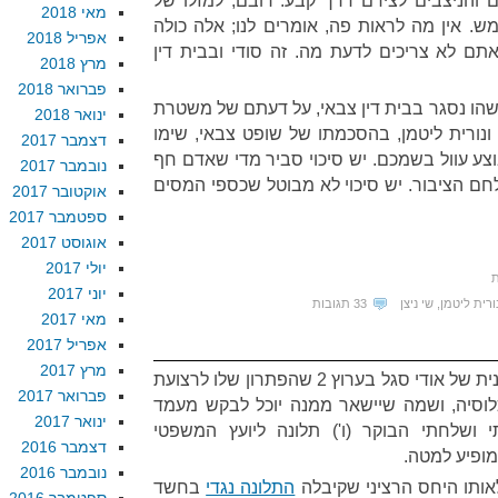
 והניצבים לצידם דרך קבע. רובם, למזלו של
מאי 2018
ש. אין מה לראות פה, אומרים לנו; אלה כולה
אפריל 2018
תם לא צריכים לדעת מה. זה סודי ובבית דין
מרץ 2018
פברואר 2018
ו נסגר בבית דין צבאי, על דעתם של משטרת
ינואר 2018
ונורית ליטמן, בהסכמתו של שופט צבאי, שימו
דצמבר 2017
וצע עוול בשמכם. יש סיכוי סביר מדי שאדם חף
נובמבר 2017
לחם הציבור. יש סיכוי לא מבוטל שכספי המסים
אוקטובר 2017
ספטמבר 2017
אוגוסט 2017
יולי 2017
ת
יוני 2017
ורית ליטמן
,
שי ניצן
33 תגובות
מאי 2017
אפריל 2017
מרץ 2017
אמש (ה') אמר משה פייגלין בתוכנית של אודי סגל בערוץ 2 שהפתרון שלו לרצועת
פברואר 2017
לוסיה, ושמה שיישאר ממנה יוכל לבקש מעמד
ינואר 2017
 ושלחתי הבוקר (ו') תלונה ליועץ המשפטי
דצמבר 2016
מופיע למטה.
נובמבר 2016
אותו היחס הרציני שקיבלה
התלונה נגדי
בחשד