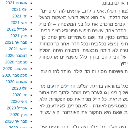
ר אותם בבום.
אוגוסט 2021
יולי 2021
רך הטלת אימה. לרוב קוראים לזה “מיפויים”:
יוני 2021
את הדלת, ואם הוא נכשל דורש בצעקות מבעל
מאי 2021
קבוע: מרכזים את כל בני המשפחה – לרבות
אפריל 2021
חדר אחד, עושים חיפוש חפוז ולא רציני בבית,
מרץ 2021
וזזים כסף, פה ושם משמידים מזון סתם כך.
פברואר 2021
ת מי נמצא בכל בית ובכל חדר. אחר כך הכוחות
ינואר 2021
המטרה לא היתה מבצעית. המטרה היתה הטלת
דצמבר 2020
על הבית הם בדרך כלל משמידים או לפחות
נובמבר 2020
רוץ.
אוקטובר 2020
 פשיטות מסוג זה מדי לילה. מותר להניח שהן
ספטמבר 2020
אוגוסט 2020
לל בהוראה בדרגת המ”פ.
החיילים יודעים מה
יולי 2020
ליך רימון גז
לעבר
בית מותר,
לתוך
בית אסור
יוני 2020
ות זאת. כל חייל מכיר את סט הפקודות הלא
מאי 2020
שמגיעים לאוגדה – לא מכירים, לא יודעים, לא
אפריל 2020
עת שאם היא תחקור את האוגדונר, היא עשויה
מרץ 2020
פברואר 2020
היה מג”ד. כל מג”ד היה מ”פ. הם יודעים אילו
ינואר 2020