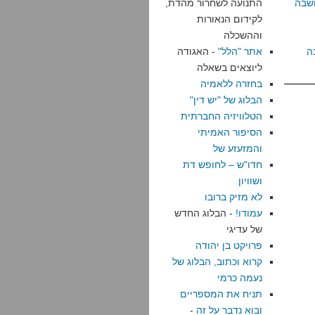
שבה
התנועה לשחרור מהדת,
לקידום הנאורות
וההשכלה
ה
אתר "הלל"
- האגודה
ליוצאים בשאלה
בחזרה ללאמיה
הבלוג של "יש דין"
הטלוויזיה החברתית
הסיפור האמיתי
והמזעזע של
חדו"ש – לחופש דת
ושוויון
לא מזיק ברובו
עמודו!
- הבלוג החדש
של עדיגי
פרויקט בן יהודה
קרוא וכתוב, הבלוג של
נעמה כרמי
תניח את המספריים
ובוא נדבר על זה
-