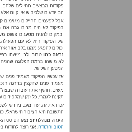
פקודות מבצעים החיילים שלהם. ה
הם יודעים שלכיבוש אין קיום אלא
אבל לפעמים החיילים מגזימים קצ
בפיקוד לא היה מרים גבה אם חי
ובמקום להניח מטענים פשוט משל
של הפיקוד היא לא עם הפעולה,
יכולים להפגע ממנו בלב אזור אזר
נראה כמו
טרור. ולכן מישהו בפ
לא מישהו ברמת הפלוגה שהניחה
המטען השלישי.
אז עכשיו הפיקוד מעמיד פנים שה
מעמיד פנים שהקצין בדרגה הנכו
משים, חושף את העובדה שבצה”ל 
תקינה לגמרי, כל זמן שמקפידים על
זכרו את זה. עוד מעט נידרש לשכ
התשובה היא הציבור הישראלי. כול
הערה מנהלתית
: מאז הפוסט הא
הטוב והתודה
. אני רוצה להודות ב