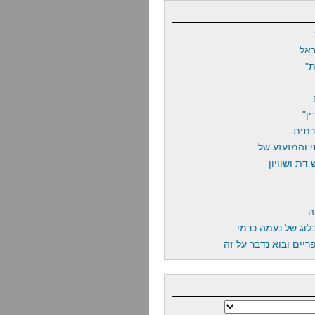
אל
"
ן"
רתית
 והמזעזע של
דת ושוויון
ה
לוג של נעמה כרמי
יים ובוא נדבר על זה