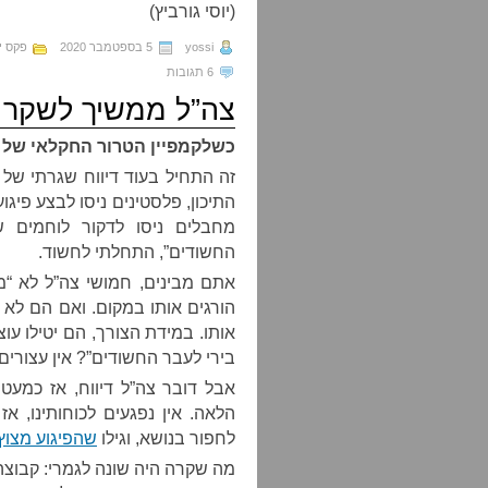
(יוסי גורביץ)
yossi
5 בספטמבר 2020
פקס י
6 תגובות
צה”ל ממשיך לשקר 
כשלקמפיין הטרור החקלאי של
זה התחיל בעוד דיווח שגרתי של 
התיכון, פלסטינים ניסו לבצע פיגו
מחבלים ניסו לדקור לוחמים ש
החשודים”, התחלתי לחשוד.
אתם מבינים, חמושי צה”ל לא “מ
הורגים אותו במקום. ואם הם לא ה
אותו. במידת הצורך, הם יטילו עו
בירי לעבר החשודים”? אין עצורים
אבל דובר צה”ל דיווח, אז כמע
הלאה. אין נפגעים לכוחותינו, א
לחפור בנושא, וגילו
שהפיגוע מצו
מה שקרה היה שונה לגמרי: קבוצ