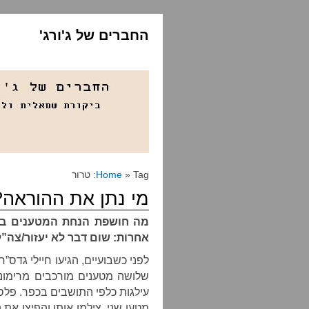
החברים של ג'ורג'
» Tag: טרור
Home
מי נתן את ההוראה?
מה חושפת הנחת המטענים בכפ
אחרות: שום דבר לא יעזור/צה”ל הוא א
לפני כשבועיים, הגיעו חיילי גדס”ר
שלושה מטענים מורכבים מרימוני
עילגות כלפי התושבים בכפר. פלסט
מטען שני, צילמו אותו והפיצו את