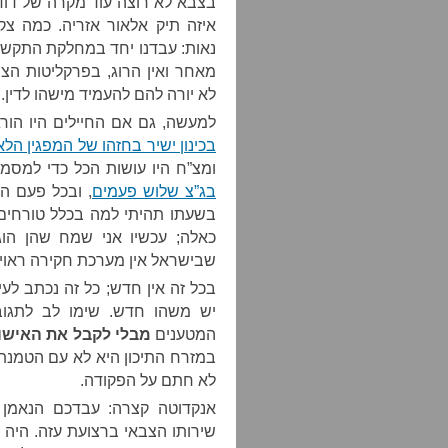
בצבא לא רוצה עוד מקרה של דוד 
איזה תיק אלאור אזריה. כמה צק
נאות: עבדנו יחד במחלקת התקשור
מאחר ואין הרוג, בפרקליטות ה
לא יורה להם להעמיד מישהו לדין.
למעשה, גם אם החיילים היו הור
בכינון ישיר בחזהו של המפגין ה
ומצ”ח היו עושות הכל כדי למס
בג”צ שלוש פעמים
, ובכל פעם הו
בשעתו תהיתי למה בכלל טורחים ל
כאלה; עכשיו אני שמח שהן הוגש
שבישראל אין מערכת חקירה ראויה
בכל זה אין חדש; כל זה נכתב ל
יש משהו חדש. שימו לב לתגוב
המטענים
מבלי לקבל את האישו
במזרח התיכון היא לא עם הטמנת
לא חתם על הפקודה.
אנקדוטה קצרה: עבדכם הנאמן 
שירותו הצבאי ברצועת עזה. היה