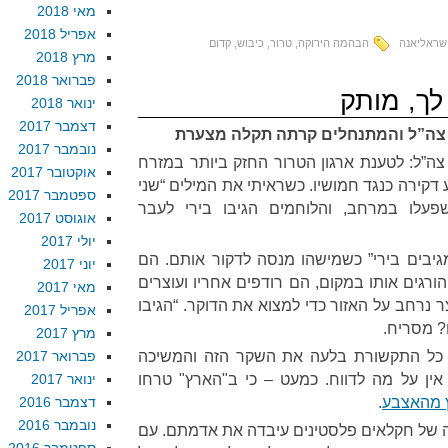
מאי 2018
אפריל 2018
שראליאנה
הבהמה הירוקה
,
טרור
,
כיבוש
,
קדום
מרץ 2018
פברואר 2018
לך, מותק
ינואר 2018
דצמבר 2017
 צה”ל והמתנחלים קרתה תקלה מצערת
נובמבר 2017
צה”ל: לטענת ארגון הטרור החזק ביותר במזרח
אוקטובר 2017
ע דקירה כנגד חמושיו. כשראיתי את המילים “שני
ספטמבר 2017
פעלו במרחב, והלוחמים הגיבו בירי לעבר
אוגוסט 2017
יולי 2017
גיבים בירי” כשמישהו מנסה לדקור אותם. הם
יוני 2017
ורגים אותו במקום, הם רודפים אחריו ועוצרים
מאי 2017
צר נרחב על האזור כדי למצוא את הדוקר. “הגיבו
אפריל 2017
? מסריח.
מרץ 2017
ט כל התקשורת בלעה את השקר הזה והמשיכה
פברואר 2017
ז אין על מה לדווח. כמעט – כי ב"הארץ" טרחו
ינואר 2017
ץ מהאצבע
.
דצמבר 2016
נובמבר 2016
ה של חקלאים פלסטינים עיבדה את אדמתם. עם