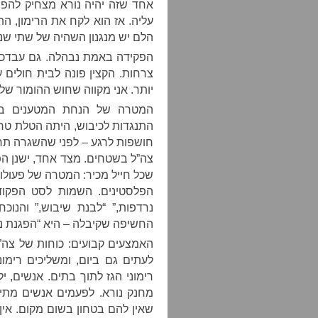
אחד שזה יהיה נורא מצחיק להפח
עליה. אז הוא לקח את הרימון, ה
הלם יש מנגנון השהיה של שתי שני
הפקידה באמת נבהלה. גם עבדכם
צרחות. הקצין פונה לבית חולים ע
יותר. אני מקווה שחוש ההומור ש
המטרה של הנחת המטענים בכ
התנגדות לכיבוש, היתה הטלת טרו
חושפות לרגע – לפני שהשגרה תחז
צה”ל בשטחים. מצד אחד, ישנן הפ
שכל חייל מכיר: המטרה של פעולו
הפלסטינים. השמות לסט הפקוד
נרדפות,” “לבנת שיבוש,” והנו
החשיפה שקיבלה – היא “הפגנת נו
האמצעים קבועים: כוחות של צה”ל
לעתים גם ביום, ומשליכים רימו
רימוני הגז לתוך בתים. אנשים, י
מחנק נורא. לפעמים אנשים מתי
שאין להם בטחון בשום מקום. אין