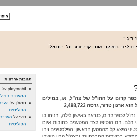
תגובות אחרונות
playmobil
על
ה
המערכת הפולי
ר קדום על התו”ל של צה”ל, או, במילים
סמולן
על
העכב
רגון טרור, גרסה 2,498,723
הפוליטית
 נח”ל לכפר קדום, כנראה באישון לילה, והניחו בו
רועי
על
העכברו
 הלם. הם הוסיפו לצד המטענים כתובות איום
הפוליטית
יני נפצע קל מהמטען הראשון; הפלסטינים זיהו
 המידע ברשתות החברתיות; ובצה”ל הבין מישהו