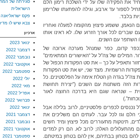
סגירתה של המח
יד את הפקידה שלו על ידי השלכת רימון הלם
הישראלית
תחיל לספור עד ארבע, וגילה להפתעתו שלרימון
פקס ישראליאנה
ות בלבד.
צבא שיש לו מדינ
 הנאמן, ששמע פיצוץ מהקומה למעלה ואחריו
ם שברים לכל אורך הזרוע שלו. לא ראינו אותו
ארכיון
לו השתפר עם השנים.
ינואר 2023
פר קדום, כפר שמנהל מערכה ארוכה של
דצמבר 2022
ר. המילים של צה”ל על “האישורים המתאימים”
נובמבר 2022
ור ותאפיל על כך – את סט הפקודות הכפול של
אוקטובר 2022
קודות הרשמיות. מצד שני, יש את סט הפקודות
ספטמבר 2022
ת צה”ל בגדה הן הטלת אימה על הפלסטינים. כל
יולי 2022
ות הזה משתנות עם השנים (”יצירת תחושת
מאי 2022
כחית – שנראה שגם היא בדרכה החוצה לאור
אפריל 2022
כחות”.)
פברואר 2022
 נכנסים לכפרים פלסטיניים, לרוב בלילה אבל
ינואר 2022
ני הלם וגז לכל עבר. לעתים הם משליכים את
דצמבר 2021
לדים, תינוקות מתעוררים מכל פיצוץ ומיד חשים
נובמבר 2021
ם מהתעלולים האלה; לרוב לא. הם רק למדים
אוקטובר 2021
 להם בטחון בבתיהם, אין להם בטחון במיטתם.
ספטמבר 2021