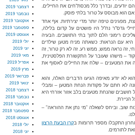
ם יודעים, ובדרך כלל מכסת”חים את החיילים.
דצמבר 2019
 אם הוא מבוסס על טרור בלתי פוסק.
נובמבר 2019
אוקטובר 2019
ת, מפגינים טיפה יותר מדי יצירתיות. אף אחד
ספטמבר 2019
ילי גדס”ר נח”ל היו פושטים על קדום בלילה,
אוגוסט 2019
יכים רימוני הלם לתוך בתי התושבים. הבעיה
יולי 2019
 היא עם הנראות: כשאתה מניח מטען שילדים
יוני 2019
חי, זה נראה ממש, ממש רע. זה לא רק טרור, זה
מאי 2019
יקוד – מישהו שעובר על התקשורת הפלסטינית,
אפריל 2019
 את המטענים – שלח את החיילים לאסוף את
מרץ 2019
פברואר 2019
וא לא יודע מאיפה הגיעו הדברים האלה, והוא
ינואר 2019
נה לא חתם על פקודות הנחת המטען – ומבלי
דצמבר 2018
חושבים שהנחת מטענים בלב אזור אזרחי היא
נובמבר 2018
 הניירת.
אוקטובר 2018
וח שוב. וביחס לשאלה "מי נתן את ההוראה" –
ספטמבר 2018
נו.
אוגוסט 2018
חרון התקבלו מספר תרומות ב
קרן הבעת הרצון
יולי 2018
זאת לתורמים.
יוני 2018