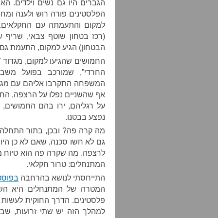
הגברים היו גם נשים וילדים. ה
הפלסטינים פורה רוש ולענה ומחב
למקום והתעמתה עם החקלאים. 
(רכז בטחון שוטף צבאי, שריף
הבטחון) הגיע למקום, התעמת גם 
החרדי”, שמורכב בפועל משבאב
המשפחה התקרבו אליהם עם מגלי
אף שהשניים נפלו על הרצפה, החיי
על רגליהם, ירו בהם החמושים, ה
נפצע בבטנו.
מה קרה פה? ובכן, בתור התחלה ל
גם לא חשו סכנה, שאם לא כן הי
לרצפה. מה שקרה פה הוא טיוח מצ
המתנחלים: טרור חקלאי.
התייחסתי לנושא בהרחבה
בפוסט
המטרה של המתנחלים היא השת
פלסטינים. הדרך החוקית לעשות 
למהלך הזה יש שתי זרועות, שבש