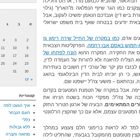
הנחלאווי, שהוביא לכמעט מרד, או חס וחלילה
צקנים כמו הגר שיזף הנפלאה מ”הארץ” (גילוי
ת ביש דין) ועבדכם הנאמן ימשיכו לעקוב, אבל
א
צבאית יודעים בבטחה שאף בית משפט ישראלי
א
ב
ג
גים אדם,
כמו במקרה של החייל שירה רימון גז
4
3
2
לא-חמוש באסם אבו רחמה
, הפרקליטות הצבאית
11
10
9
מס את החקירה. המקרה ההוא
הונח לפתחו של
18
17
16
א הצליח להיאנח ולא להורות על העמדה לדין.
25
24
23
בזבז זמן יקר של עורכי דין חשובים בעתירות
31
30
ו, כי הן יוכיחו לבית הדין הבינלאומי בהאג
« ינו
, ובהתאם – פושעי צה”ל יישפטו שם.
עייפה. אבל במקרה של הטמנת המטענים בקדום
קטגוריות
ה של צה”ל: מפקדי הכוח בשטח הניחו את
רים המתאימים.
הבעיה של ארגון הטרור החזק
איך הגענו לפה
 המטענים עצמם, אלא עם כך שהקצין הרלוונטי
העם הנבחר
כללי
ללא גבולות
למד לא לראות ברימוני הלם צעצוע במהלך
מחאה וחברה
 קצין מטומטם מהמקובל בגבעתי, שהחליט לילה