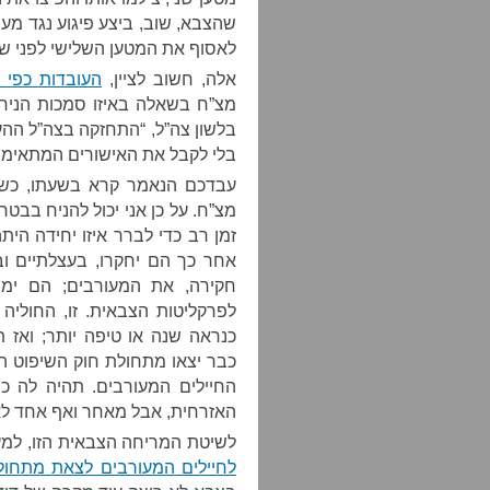
לאסוף את המטען השלישי לפני שה
אלה, חשוב לציין,
העובדות כפי 
מצ”ח בשאלה באיזו סמכות הניחו 
בלשון צה”ל, “התחזקה בצה”ל הה
בלי לקבל את האישורים המתאימים
עבדכם הנאמר קרא בשעתו, כששי
מצ”ח. על כן אני יכול להניח בבטח
זמן רב כדי לברר איזו יחידה הי
אחר כך הם יחקרו, בעצלתיים ו
חקירה, את המעורבים; הם ימרח
לפרקליטות הצבאית. זו, החוליה
כנראה שנה או טיפה יותר; ואז
כבר יצאו מתחולת חוק השיפוט 
החיילים המעורבים. תהיה לה כ
האזרחית, אבל מאחר ואף אחד לא 
לשיטת המריחה הצבאית הזו, למע
לחיילים המעורבים לצאת מתחולת