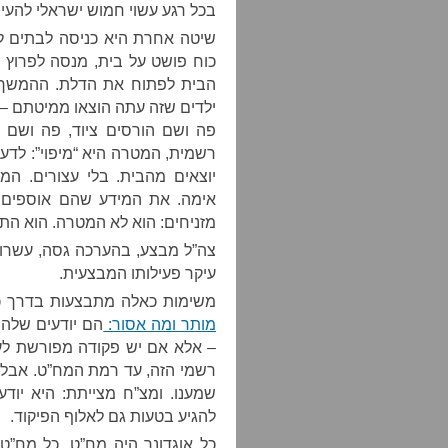
בכל רגע עשוי חמוש ישראלי להעי
שיטה אחרת היא כניסה לבתים לצו
כוח פושט על בית, מנסה לפרוץ 
הבית לפתוח את הדלת. ההמשך 
ילדים שזה עתה הוצאו ממיטתם – ב
פה ושם הורסים ציוד, פה ושם ב
רשמית, המטרה היא “מיפוי”: לדע
יוצאים מהבית. בלי עצורים. 
אימה. את המידע שהם אוספים 
מזניחים: הוא לא המטרה. הוא התי
צה”ל מבצע, בהערכה גסה, עשרות
עיקר פעילותו המבצעית.
משימות כאלה מתבצעות בדרך כ
מותר ומה אסור:
הם יודעים שלהש
– אלא אם יש פקודה מפורשת לעש
רשמי הזה, עד רמת המח”ט. אבל כ
שמענו. ומצ”ח מצייתת: היא יוד
להגיע בטעות גם לאלוף הפיקוד.
כל אוגדונר היה מח”ט. כל מח”ט 