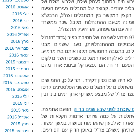
ספטמבר 2016
אירוע היה בסמוך לעמק שילה, שלרוע מזלם של
אוגוסט 2016
לים יהודים. קבוצה של מחבלים צעירים הגיעה
יולי 2016
הקצין המקשר בין המחבלים וצה”ל, הרבש”צ
יוני 2016
 שמונה מטעם ההתנחלות ומקבל שכר ממשרד
מאי 2016
הוא עם המשפחה, ואז הזעיק את צה”ל.
אפריל 2016
החמושים שהגיעו למקום, מגדוד 97 הידוע לשמצה של חטיבת כפיר (גדוד “הנח”ל
מרץ 2016
ניקים מההתנחלויות), טענו ששניים מבני
פברואר 2016
ם. בתגובה החמושים תקפו אותם בגז מדמיע.
ינואר 2016
לים לא לקחו את המגלים. כשניסו השניים לקום
דצמבר 2015
פעם ירי חי. הם נפצעו קל ובינוני: אחד מהם
נובמבר 2015
אוקטובר 2015
א היה שום נסיון דקירה. יתר על כן, החמושים
ספטמבר 2015
ו משתלטים על המגלים כששני הפלסטינים קרסו
אוגוסט 2015
ד צה”ל של מבצע משותף ארוך ימים בינו ובין
יולי 2015
יוני 2015
 שנכתב לפני שבע שנים בדיוק
. הפעם אתמצת.
מאי 2015
לטות על כמה שיותר אדמות חקלאיות של
אפריל 2015
זאת היא לטעון שהאדמות נטושות במשך עשור.
מרץ 2015
תיהן משולב צה”ל באופן הדוק עם הפורעים.
פברואר 2015