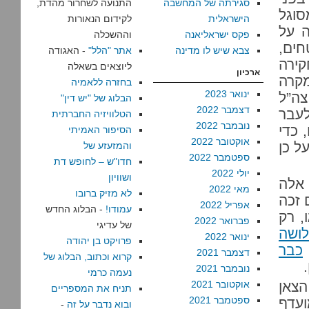
סגירתה של המחשבה
התנועה לשחרור מהדת,
סוגל
הישראלית
לקידום הנאורות
ה על
פקס ישראליאנה
וההשכלה
ים,
צבא שיש לו מדינה
אתר "הלל"
- האגודה
קירה
ליוצאים בשאלה
ארכיון
מקרה
בחזרה ללאמיה
ינואר 2023
צה”ל
הבלוג של "יש דין"
דצמבר 2022
לעבר
הטלוויזיה החברתית
נובמבר 2022
 כדי
הסיפור האמיתי
אוקטובר 2022
ל כן
והמזעזע של
ספטמבר 2022
חדו"ש – לחופש דת
יולי 2022
ושוויון
אלה
מאי 2022
לא מזיק ברובו
 זכה
אפריל 2022
עמודו!
- הבלוג החדש
, רק
פברואר 2022
של עדיגי
ושה
ינואר 2022
פרויקט בן יהודה
כבר
דצמבר 2021
קרוא וכתוב, הבלוג של
נובמבר 2021
נעמה כרמי
הצאן
אוקטובר 2021
תניח את המספריים
ספטמבר 2021
ועדף
ובוא נדבר על זה
-