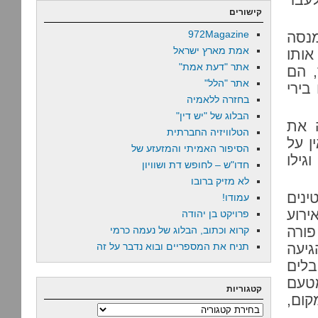
קישורים
972Magazine
מנסה
אמת מארץ ישראל
אותו
אתר "דעת אמת"
, הם
אתר "הלל"
בירי
בחזרה ללאמיה
הבלוג של "יש דין"
 את
הטלוויזיה החברתית
ן על
הסיפור האמיתי והמזעזע של
גילו
חדו"ש – לחופש דת ושוויון
לא מזיק ברובו
ינים
עמודו!
ירוע
פרויקט בן יהודה
פורה
קרוא וכתוב, הבלוג של נעמה כרמי
גיעה
תניח את המספריים ובוא נדבר על זה
בלים
מטעם
קטגוריות
ום,
קטגוריות