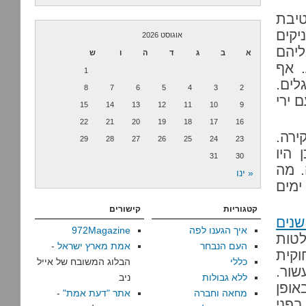
ה של חטיבת
יקים
אוגוסט 2026
ליהם
א
ב
ג
ד
ה
ו
ש
. אף
1
לים.
8
7
6
5
4
3
2
 ירי
15
14
13
12
11
10
9
22
21
20
19
18
17
16
ירה.
29
28
27
26
25
24
23
 היו
31
30
. מה
« ינו
ימים
קטגוריות
קישורים
נים
איך הגענו לפה
972Magazine
טות
העם הנבחר
אמת מארץ ישראל
-
וקית
כללי
הבלוג המשובח של אייל
ור.
ללא גבולות
ניב
אופן
מחאה וחברה
אתר "דעת אמת"
-
בפני