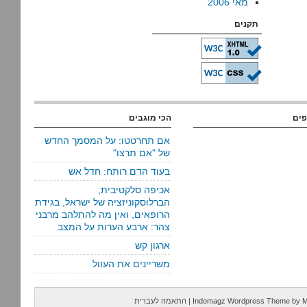
מאי 2006
תקנים
פים
הכי מוגבים
אם תחרטטו: על המסמך החדש
של "אם תרצו"
בעוד הדם רותח: חדל אש
אכיפה סלקטיבית,
הברלוסקוניזציה של ישראל, בגידת
הרופאים, ואין מה להתלהב מרבני
צהר: ארבע הערות על המצב
ארגון קש
משריינים את העוול
M
by
Indomagz Wordpress Theme
|
התאמה לעברית