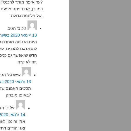
עד איפה מותר להכנס? האם מותר להכנס לתוך המבנה עצמו, למשל?
כמו כן, אם הייתה מניעת
של מלחמה גדולה.
גיל ב'
הגיב:
13 ×‘מאי 2020 בשעה 11:17
היום הכניסה מותרת ל
להכנס גם למבנים. לא 
חדש שיאפשר גם כניסה
זה לא קרה.
אישרגיל
הגיב
13 ×‘מאי 2020 בשעה 19:51
תסכים האמנם שתנא
באופן מובהק?
גיל ב'
הגי
14 ×‘מאי 2020 בשעה 9:24
אז? זה נכון לע
ואז יהודים דתי