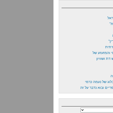
אל
"
ן"
רתית
 והמזעזע של
דת ושוויון
ה
לוג של נעמה כרמי
יים ובוא נדבר על זה