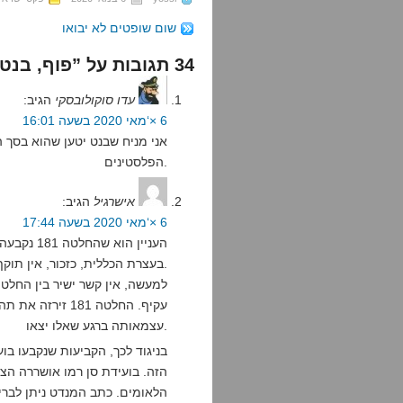
שום שופטים לא יבואו
34 תגובות על ”פוף, בנט פוצץ את בלון סן רמו“
עדו סוקולובסקי
הגיב:
6 ×‘מאי 2020 בשעה 16:01
אני מניח שבנט יטען שהוא בסך 
הפלסטינים.
אישרגיל
הגיב:
6 ×‘מאי 2020 בשעה 17:44
העניין הו
בעצרת הכללית, כזכור, אין תוקף מחייב. מדובר בהמלצות לכל היותר.
עקיף. החלטה 181
עצמאותה ברגע שאלו יצאו.
בניגוד לכך, הקביעות שנקבעו בו
הזה. בועידת סן רמו אושררה הצ
הלאומים. כתב המנדט ניתן לבריטנ