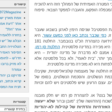
 כי המטרה האמיתית של המהלך הזה היא להוכיח
קישורים
מכפלה הופקעו, והועברו למפקד הצבאי. סיפוח
972Magazine
אמת מארץ ישר
אתר "דעת אמת
אתר "הלל"
את הפסטיבל שניסה הימין לארגן בשבוע שעבר
בחזרה ללאמיה
כפי שכבר נכתב כאן לפני כמעט עשור
, היא
הבלוג של "יש די
התחליף שלהם להחלטה 181, הידועה כהצהרת הכ”ט בנובמבר. החלטה 181
הטלוויזיה החב
 היא מכירה במדינה פלסטינית.
החלטת סן רמו,
הסיפור האמיתי
יא אמנם לא מדברת על מדינה יהודית – היא
חדו"ש – לחופש 
ך יותר, “בית לאומי”, ולא בכל פלסטינה אלא
לא מזיק ברובו
עמודו!
 החלטה של מעצמות קולוניאליסטיות, שקיבלו
פרויקט בן יהוד
ת הנשלטים. והסכמת הנשלטים, בסופו של
קרוא וכתוב, הב
. עצם הרעיון שיש פלסטינים ויש להם זכויות
תניח את המספר
ל בנט? או. להצהרת סן רמו יש חלק מובנה
כוח (ההדגשה שלי): “מובן וברור
שלא ייעשה
קטגוריות
האזרחיות והדתיות של קהילות לא-יהודיות
קטגוריות