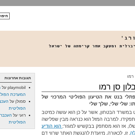
 רמו
תגובות אחרונות
לון סן רמו
playmobil
על
ה
המערכת הפולי
לי בנט את הטיעון הפוליטי המרכזי של
סמולן
על
העכב
ו: שלי שלי, שלך שלי
הפוליטית
נט במשרד הבטחון, אשר על כן הוא עושה כמיטב
רועי
על
העכברו
תפקידו. למרבה המזל הוא כנראה מבין שפלישה
הפוליטית
לו, אז הוא מסתפק בבקשיש למגזר:
הוא הודיע
ה
. זו, לכאורה, מיועדת להנגשת האתר שרווי דם