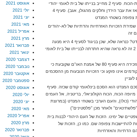
אוגוסט 2021
מחויבת למלא את סעיפיו כמיופת-הכוח. סעיף 2 מחייב בנייתו של בית לאומי יהודי
יולי 2021
בתחומי שטח המנדט (שכלל גם אז את עבר הירדן וחלקים מהגולן, אגב). סעיף 4
יוני 2021
מאי 2021
מציב תנאי של שמירת הזכויות האזרחיות והדתיות של לא-יהודים
אפריל 2021
מרץ 2021
האם בריטניה עמדה בתנאי המנדט? כנראה שלא, שכן בניגוד לסעיף 4 היא מנעה
פברואר 2021
התיישבות יהודית ובניגוד לסעיף 2 זה לא נראה שהיא חתרתה לבנייתו של בית לאומי
ינואר 2021
דצמבר 2020
עתה, מה שהרשומה מעלה לא מזכירה היא סעיף 80 של אמנת האו"ם שקובעת כי
נובמבר 2020
דמים אינו פוקע וכי הזכויות הנובעות מן ההסכמים
אוקטובר 2020
ספטמבר 2020
כם המנדט הוא הסכם בינלאומי קודם שכזה. סעיף
אוגוסט 2020
מיופה הכוח, הכוח הקולוניאלי, בריטניה, אל העמים
יולי 2020
יהודי (כולו), והעם הערבי בשטחי המנדט (במרוצת
יוני 2020
מאי 2020
אפריל 2020
טיים של ימינו. הזכות של העם היהודי לבנות בית
מרץ 2020
ת להתיישבות צפופה שם. כמו כן, הזכות של
פברואר 2020
ינואר 2020