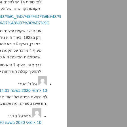
לפי סעיף 14 י
מקומות קדושים, של הקהילות הדתיות השונות.
9B%D7%AA%D7%91_%D7%94%D7%9E%D7%A0%D7%93%D7%98_%D7%
%D7%A8%D7%90%D7%9C
אני חושב שקצת עשיתי סל
רק ב1922, בעוד הוא ניתן בשנת 1920 (במהלך ועידת סן רמו).
כמו כן, סעיף 6 קורא להתיישבות יהודית צפופה, לא סעיף 4.
סעיף 4 מדבר על הק
שהסוכנות הציונית היא סוכנות כזו.
דרך אגב, ס
תהליך קבלת האזרחות עבור יהודים. נשמע מוכר?
גיל ב'
הגיב:
10 ×‘מאי 2020 בשעה 14:01
לא נמנעת כניסה של יהודים ל
חודשים ספורים. מה שנמנע זה תפילה שם.
אישרגיל
הגיב:
10 ×‘מאי 2020 בשעה 17:20