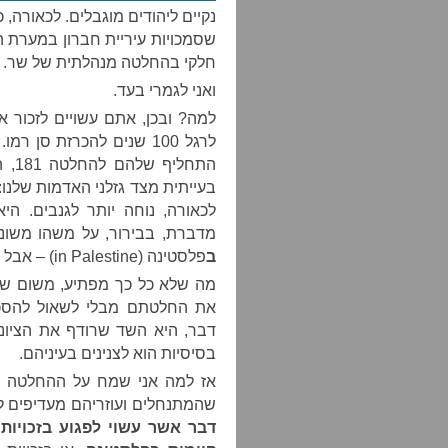
נקיים ליהודים מוגבלים. לכאורה,
שסמכויות עיריית חברון במערת ה
חלקי בהחלטה מנהלתית של שר.
ואני לגמרי בעד.
למה? ובכן, אתם עשויים לזכור 
לרגל 100 שנים להכרזת סן רמו. זו,
בעייתית מצד גזלני האדמות שלנו:
לכאורה, נוחה יותר לגנבים. ה
מדברת, בבירור, על משהו משונמ
ב
פלסטינה (in Palestine) – אבל לפחות היא לא מזכירה מדינה פלסטינית.
מה שלא כל כך מפתיע, משום שזו
את החלטתם מבלי לשאול להסכמ
דבר, היא השד שרודף את הציונים
בסיסיות הוא לצנינים בעיניהם.
אז למה אני שמח על ההחלטה ש
שהמתנחלים ועוזריהם מעדיפים לש
דבר אשר עשוי לפגוע בזכויות 