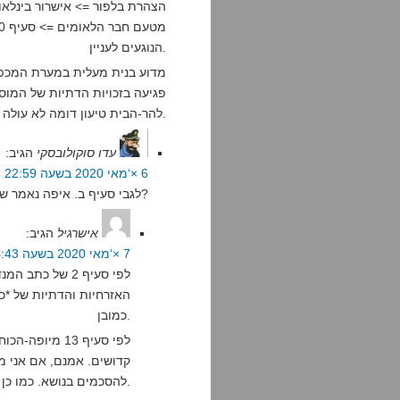
הצהרת בלפור => אישרור בינלאו
הנוגעים לעניין.
מדוע בנית מעלית במערת המכפל
פגיעה בזכויות הדתיות של המוס
להר-הבית טיעון דומה לא עולה גם? גם זה לא ברור.
עדו סוקולובסקי
הגיב:
6 ×‘מאי 2020 בשעה 22:59
לגבי סעיף ב. איפה נאמר שיש ליהודים זכויות בהר הבית בהחלטת סן רמו?
אישרגיל
הגיב:
7 ×‘מאי 2020 בשעה 4:43
לפי סעיף 2 של כ
האזרחיות והדתיות של *כל
כמובן.
לפי סעיף 13 מ
קדושים. אמנם, אם אני מ
להסכמים בנושא. כמו כן למקומות מוסלמים בפרט ישנה חסינות, שזה מעניין.