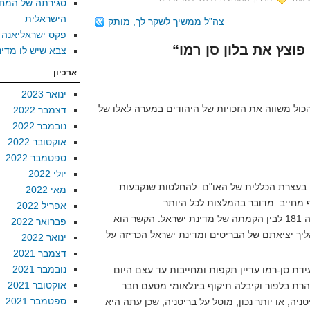
סגירתה של המח
הישראלית
צה”ל ממשיך לשקר לך, מותק
פקס ישראליאנה
צבא שיש לו מדינ
ארכיון
ינואר 2023
הכול משווה את הזכויות של היהודים במערה לאלו של
דצמבר 2022
נובמבר 2022
אוקטובר 2022
ספטמבר 2022
יולי 2022
א שהחלטה 181 נקבעה בעצרת הכללית של האו"ם. להחלטות שנקבעות
מאי 2022
אפריל 2022
למעשה, אין קשר ישיר בין החלטה 181 לבין הקמתה של מדינת ישראל. הקשר הוא
פברואר 2022
 זירזה את תהליך יציאתם של הבריטים ומדינת ישראל הכריזה על
ינואר 2022
דצמבר 2021
נובמבר 2021
עידת סן-רמו עדיין תקפות ומחייבות עד עצם היום
אוקטובר 2021
הרת בלפור וקיבלה תיקוף בינלאומי מטעם חבר
ספטמבר 2021
יה, או יותר נכון, מוטל על בריטניה, שכן עתה היא