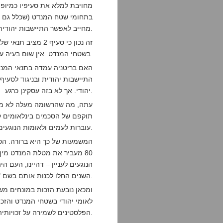
מחייב לאפשר התיישבות יהודית צפופה בשטחי המנדט.
זה נכון כי סעיף 2 
בשטחי המנדט. אין שום בעיה עם זה.
יהודי. אך לא בזה עסקינן כרגע.
תוקפם של הסכמים בינלאומים קו
עוברות לעמים ולאומות הנוגעים לעניין.
המשמעות של כך היא ברורה. הס
80 מעביר את מטלת המנדט מין 
הנוגעים לעניין – דהיינו, העם ה
השנים החלו לכנות אותם בשם "פלשתינאים" ולאחר מכן "פלסטינים").
ומכאן נובעת הזכות במונחים משפ
לאומי יהודי בשטחי המנדט והזכו
הפלסטינים לשמירה על זכויותיהם הדתיות והאזרחיות.