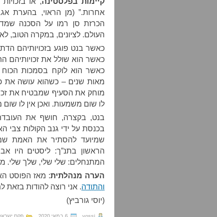
קיימות בפלסטינה
, או בזכויות
אחרות.” (מן הראוי, בהערת אג
הכרזת סן רמו על הסכנה שמדינ
העולם. לציונים, במקרה הטוב, לא 
כאשר בנט פוגע בזכויותיהם הדתי
כאשר הוא שולל את זכויותיהם ה
כאשר הוא לוקח בסמכות הכוח ה
מאות שנים – כשהוא עושה את כל
מוחק את הסעיף שמבטיח את זכויו
לו שום משמעות. ואכן אין לו שום
בנט, בקצרה, חושף את העובדה
בכנסת על ידי גנב הקולות צבי הא
שמיועד להסתיר את האמת שממ
הראשון בתנ”ך: ליסטים היו אב
המתנחלים: שלי שלי, שלך שלי. מ
הערה מנהלתית
: מאז הפוסט ה
והתודה
. אני רוצה להודות בזאת ל
(יוסי גורביץ)
yossi
6 במאי 2020
פקס ישראל