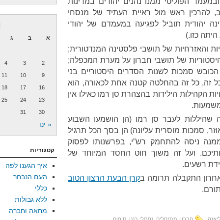
 ובמעמד הפוליטי ממנו נהנים יהודים במדינות
ב, להרכין ראש מול ראיית העתיד של מנסחי
ה יהודית תוביל לפגיעה במעמדם של יהודי
א
היתה כזו.)
א
ב
ג
ות והאזרחיות של תושבי פלסטינה המנדטורית;
היסטוריות של תושבי חברון על מערת המכפלה;
4
3
2
כובש סמכות לשנות הסדרים היסטוריים בני
11
10
9
 זה, כל זה בהחלטה קטנה אחת לכאורה, הוא
18
17
16
ת הקהילות הילידות בהצהרת סן רמו כאילו אין
25
24
23
 משמעות.
31
30
 שהיללות לעבר סן רמו (הן הושמעו השבוע
« ינו
וזר, סמכות מוסרית עליונה) הן בסך הכל תרגיל
נה ניסה להתחמק רש”י, בפרשנותו לפסוק
קטגוריות
ותיכם. ועל זה משוך חוט החסד המיוחד של
ידת רשעים.
איך הגענו לפה
העם הנבחר
אחרון התקבלה תרומה ב
קרן הבעת הרצון הטוב
כללי
תורם.
ללא גבולות
מחאה וחברה
יאנה
חברון
,
מתנחלים
,
נפתלי בנט
,
סיפוח