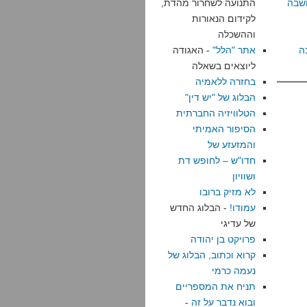
שבה
התנועה לשחרור מהדת,
לקידום הנאורות
וההשכלה
ה
אתר "הלל"
- האגודה
ליוצאים בשאלה
בחזרה ללאמיה
הבלוג של "יש דין"
הטלוויזיה החברתית
הסיפור האמיתי
והמזעזע של
חדו"ש – לחופש דת
ושוויון
לא מזיק ברובו
עמודו!
- הבלוג החדש
של עדיגי
פרויקט בן יהודה
קרוא וכתוב, הבלוג של
נעמה כרמי
תניח את המספריים
ובוא נדבר על זה
-