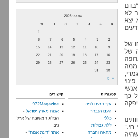
“בדם
ר לא
אוגוסט 2026
 יצא
א
ב
ג
ד
ה
ו
ש
דעים
1
8
7
6
5
4
3
2
ו של
15
14
13
12
11
10
9
ה של
22
21
20
19
18
17
16
ופה
29
28
27
26
25
24
23
ממה
31
30
מרי,
« ינו
ינוי
אנשי
ל כך
קטגוריות
קישורים
יפקה
איך הגענו לפה
972Magazine
העם הנבחר
אמת מארץ ישראל
-
כללי
הבלוג המשובח של אייל
תינו
ללא גבולות
ניב
חי.”
מחאה וחברה
אתר "דעת אמת"
-
שהיה