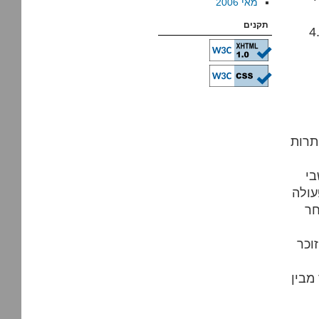
מאי 2006
תקנים
שביה ומוסדותיה בוגדים. יש לנהוג
תרות
בי
עולה
חר
וכר
מבין