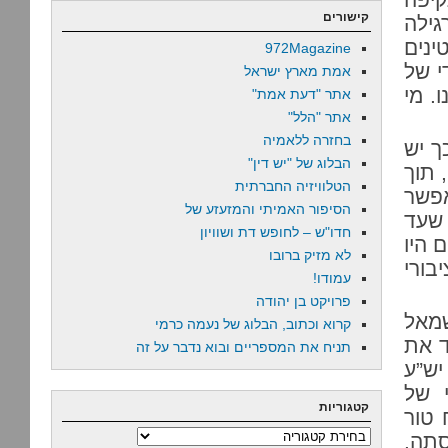
קישורים
גילה
נים
972Magazine
י של
אמת מארץ ישראל
. מי
אתר "דעת אמת"
אתר "הלל"
בחזרה ללאמיה
ך יש
הבלוג של "יש דין"
 תוך
הטלוויזיה החברתית
פשר
הסיפור האמיתי והמזעזע של
 שעד
חדו"ש – לחופש דת ושוויון
 היו
לא מזיק ברובו
בורי
עמודו!
פרויקט בן יהודה
שמאל
קרוא וכתוב, הבלוג של נעמה כרמי
ד את
תניח את המספריים ובוא נדבר על זה
יש”ע
י של
קטגוריות
 טור
קטגוריות
סתה.