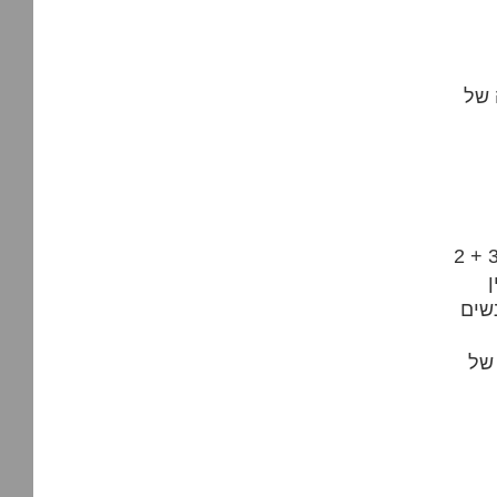
ה של
וטה למדי לקשור את הישיבה לפוגרומים
שים
 של