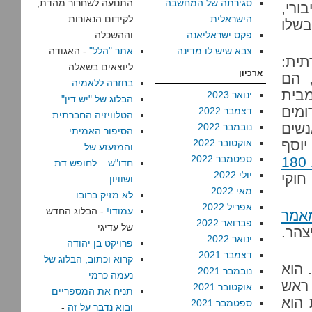
סגירתה של המחשבה
התנועה לשחרור מהדת,
ורי,
הישראלית
לקידום הנאורות
בשלו
פקס ישראליאנה
וההשכלה
צבא שיש לו מדינה
אתר "הלל"
- האגודה
תית:
ליוצאים בשאלה
ארכיון
, הם
בחזרה ללאמיה
מבית
ינואר 2023
הבלוג של "יש דין"
מים
דצמבר 2022
הטלוויזיה החברתית
שים
נובמבר 2022
הסיפור האמיתי
יוסף
אוקטובר 2022
והמזעזע של
ספטמבר 2022
כשהצבא הודיע שהוא מתכוון להפקיע 180
חדו"ש – לחופש דת
יולי 2022
חוקי
ושוויון
מאי 2022
לא מזיק ברובו
אפריל 2022
עמודו!
- הבלוג החדש
אמר
פברואר 2022
של עדיגי
צהר.
ינואר 2022
פרויקט בן יהודה
דצמבר 2021
קרוא וכתוב, הבלוג של
 הוא
נובמבר 2021
נעמה כרמי
ראש
אוקטובר 2021
תניח את המספריים
 הוא
ספטמבר 2021
ובוא נדבר על זה
-