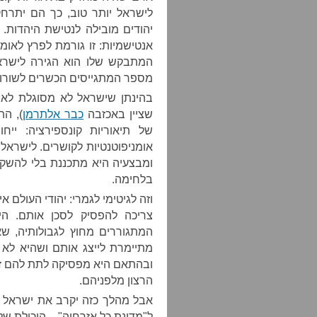
לישראל יותר טוב, כך הם יתרח
יהודים מובילה לנטישת היהדות.
אנטישמיות: זו גורמת לפרץ לאומנ
המתבקש שלו הוא הגירה לישרא
מספר המתגייסים הכשרים לשורות
שציין באכזבה
כבר אלתרמן
), ה
של תיאוריות קונספירציה: ייחו
אומניפוטנטיות לקושרים. לישרא
ומבצעיה היא מתכננת בלי להשקי
בלחימה.
וזה לגיטימי לגמרי: יהודי העולם
צריכה להפסיק לסכן אותם. היא
המתגוררים מחוץ לגבולותיה, שא
מתיימרת לייצג אותם ושהיא לא 
ובהתאם היא מפסיקה לתת להם זכו
הרצון מלפניהם.
אבל מהלך כזה יקרב את ישראל ב
ל"מדינת כל אזרחיה" – היכולת ש