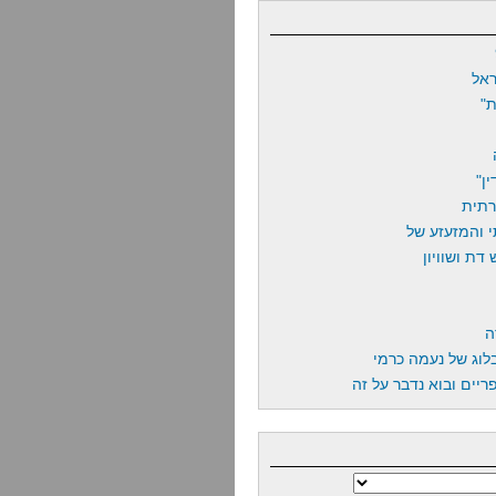
אל
"
ן"
רתית
 והמזעזע של
דת ושוויון
ה
לוג של נעמה כרמי
יים ובוא נדבר על זה