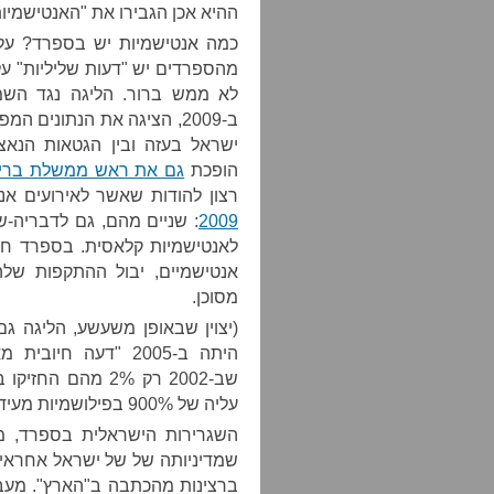
ההיא אכן הגבירו את "האנטישמיות
לא ממש ברור. הליגה נגד השמ
ב-2009, הציגה את הנתונים 
ישראל בעזה ובין הגטאות הנא
הופכת
גם את ראש ממשלת בריט
רצון להודות שאשר לאירועים אנ
2009
: שניים מהם, גם לדבריה-ש
אנטישמיים, יבול ההתקפות של
מסוכן.
היתה ב-2005 "דעה ח
שב-2002 רק 2% מה
עליה של 900% בפילושמיות מעידה על אנטישמיות).
השגרירות הישראלית בספרד, 
שמדיניותה של של ישראל אחראית
ברצינות מהכתבה ב"הארץ". מעב