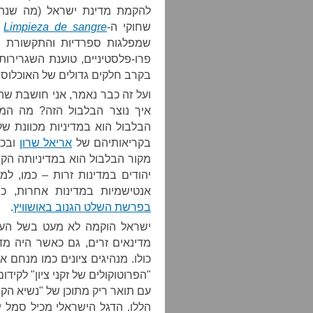
להקמת מדינת ישראל (מה שנתון;
שחוקי ה-
Limpieza de sangre
ה
שמפלגות ספרדיות והתקשורת ה
פרו-פלסטיניים, טוענת השגרירות
בקרב חלקים גדולים של האוכלוסי
ועל זה כבר נאמר, אני חושבת שה
איך נוצר הבלבול הזה? מה המ
הבלבול הוא במדיניות מכוונת 
בקריאותיהם של
אריאל שרון
ובכי
מקור הבלבול הוא במדיניותה הק
יהודים במדינות זרות – כמו, ל
אנטישמיות במדינות אחרות, 
בפרשת השלט הגנוב באושוויץ
.
ישראל הוקמה לא מעט בשל העוב
מדינאים זרים, גם כאשר היה מד
כולו. מנהיגים ציונים כמו מנחם 
"הפרוטוקולים של זקני ציון" לקי
עם תואר ריק מתוכן של "נשיא הקו
הללו. הדגל הישראלי מכיל סמל 