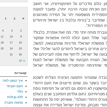
 כולם מדברים על האינקוויזיציה, אני חושב
ם הוכחה טובה הרבה יותר), ומעבר לטענה
א
ספרדית מושפעות יתר על המידה מארגונים
א
ב
ג
 שמדובר ב"בורות ובלבול בין ישראל והיהודים
ה הספרדית".
4
3
2
גברת מוחה יותר מדי. מה זאת אומרת, בלבול?
11
10
9
קור שלו? האם יכולה להיות אפשרות שמקור
18
17
16
של ממשלת ישראל? מדיניות שהתבטאה, למשל,
רים אחרים בישראל ליהודים להגר אליה? אולי
25
24
23
בועה של ישראל, לדחוף את אפה לענייניהם של
31
30
משל, הנטיה הקבועה של ממשלת ישראל לגנות
« ינו
כפי שהדגימה ההיסטריה של ממשלת ישראל
קטגוריות
דה שמנהיגי התנועה הציונית הצליחו לשכנע
איך הגענו לפה
ובר בשקר גס, שהם מייצגים את העם היהודי
העם הנבחר
אוסישקטין לא היססו גם לפרוט על תפיסות נוסח
כללי
דום מטרותיהם. נחום גולדמן הסתובב שנים בעולם
ללא גבולות
נגרס היהודי העולמי", ששיחק יפה על התחושות
מחאה וחברה
יהודי מובהק, ומדינת ישראל מגדירה את עצמה