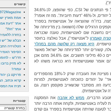
").
קישורים
כמה אנטישמיות יש בספרד? על פי הנתונים של CSI, כפי שהופצו, לכ-34.6%
972Magazine
מהספרדים יש "דעות שליליות" על יהודים, ול-46% "דעות חיוביות". מה זה אומר?
אמת מארץ ישר
צה, בדו"ח שהוציאה על אנטישמיות בספרד
אתר "דעת אמת
המפוקפקים הרגילים שלה (השוואה בין מדיניותה של
אתר "הלל"
ציים נחשבת שם לאנטישמיות, טענה שכנראה
בחזרה ללאמיה
ניה קאמרון
ל"אנטישמי"), אבל נאלצה בחוסר
הבלוג של "יש די
טישמיים,
היא מצאה רק שלושה מהם במהלך
הטלוויזיה החב
לה, קשורים יותר למדיניותה של ישראל מאשר
הסיפור האמיתי
לאנטישמיות קלאסית. בספרד חיים כ-40 מיליוני תושבים. אם 34.6% מהם אכן
חדו"ש – לחופש 
הם אומר שאנטישמיות היא כנראה משהו לא
לא מזיק ברובו
עמודו!
(יצוין שבאופן משעשע, הליגה גם מציינת את העובדה שרק ל-18% מהספרדים
פרויקט בן יהוד
יובית מאד" על יהודים כהוכחה לאנטישמיות, למרות
קרוא וכתוב, הב
ם החזיקו בדעה הזו. מסתבר שכשאייב פוקסמן רוצה, גם
תניח את המספר
מטבע הדברים,
ממש לא אהבה
את המסקנה
קטגוריות
 לעליה באנטישמיות, ולקחה אותה הרבה יותר
קטגוריות
ר לטענה שהיתה אנטישמיות בספרד גם קודם