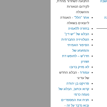
שבה
התנועה לשחרור מהדת,
לקידום הנאורות
וההשכלה
ה
אתר "הלל"
- האגודה
ליוצאים בשאלה
בחזרה ללאמיה
הבלוג של "יש דין"
הטלוויזיה החברתית
הסיפור האמיתי
והמזעזע של
חדו"ש – לחופש דת
ושוויון
לא מזיק ברובו
עמודו!
- הבלוג החדש
של עדיגי
פרויקט בן יהודה
קרוא וכתוב, הבלוג של
נעמה כרמי
תניח את המספריים
ובוא נדבר על זה
-