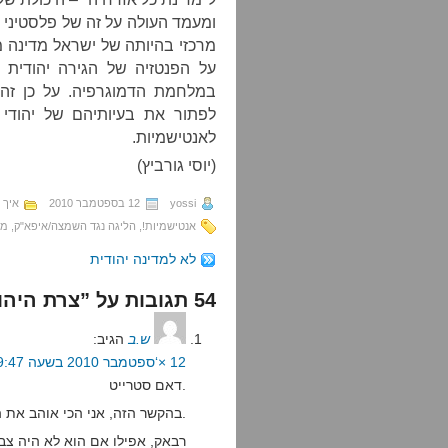
ומעמד העולה על זה של פלסטיני 
מרכזי בהיותה של ישראל מדינה מ
על הפנטזיה של הגירה יהודית
במלחמת הדמוגרפיה. על כן זה
לפתור את בעיותיהם של יהודי
לאנטישמיות.
(יוסי גורביץ)
yossi
12 בספטמבר 2010
איך 
אנטישמיות!
,
הליגה נגד השמצה/איפא"ק
,
מד
לא למדינה יהודית
54 תגובות על ”צרת היהודים“
ש.ב
הגיב:
12 ×‘ספטמבר 2010 בשעה 19:47
דאם סטרייט.
בהקשר הזה, אני הכי אוהב את הטענה לפיה כשהנאצים יחזרו, צה"ל יגן על היהודים.
רבאק, אפילו אם הוא לא היה צבא