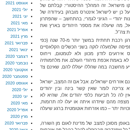
אוגוסט 2021
קו מישראל. זה המהלך ההיסטורי: קבלתם של
יולי 2021
 על כן יש לישראל אינטרס מובהק בעידודה של
יוני 2021
ות יהודי – הגיוני לגמרי, בהתחשב – שהפתרון
מאי 2021
ל, מה שיעלה את מספר היהודים בארץ ואת
אפריל 2021
 צה"ל.
מרץ 2021
בהינתן שישראל לא מסוגלת לארגן רכבת תחתית במשך יותר מ-70 שנה (כפי
פברואר 2021
תפיסה שלמעלה לוקה בשני הכשלים הקלאסיים
ינואר 2021
ס אירועים לזדון מכוון ולא לטמטום, וייחוס
דצמבר 2020
ל לא באמת אכפת מיהודי העולם. את מלחמותיה
נובמבר 2020
ע מחשבה במה שהללו יעוללו להם, שאינם צד
אוקטובר 2020
ספטמבר 2020
 אינם אזרחים ישראלים. אבל אם זה המצב, ישראל
אוגוסט 2020
 צריכה לומר שאין קשר בינה ובין יהודים
יולי 2020
ין לה כל תביעות כלפי יהודים אלו, שהיא לא
יוני 2020
מצפה מהם שיזדהו איתה או יעלו לה תרומות,
מאי 2020
יות יתר – כמו אזרחות אוטומטית ברגע שיעלה
אפריל 2020
מרץ 2020
אופן מסוכן למצב של מדינת לאום מן השורה,
פברואר 2020
ל כל שמנדריק מברוקלין לקבל בהבל פה אזרחות
ינואר 2020