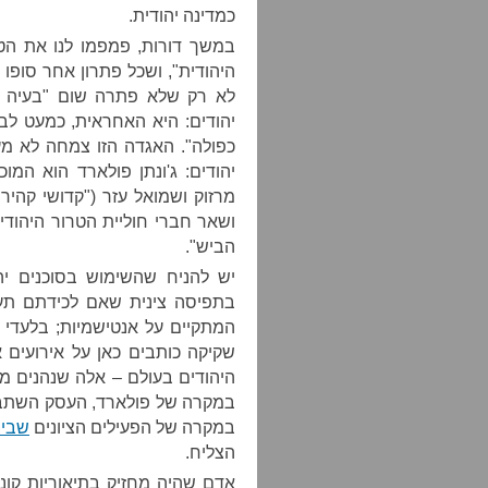
כמדינה יהודית.
במשך דורות, פמפמו לנו את ה
היהודית", ושכל פתרון אחר סופו 
לא רק שלא פתרה שום "בעיה י
יהודים: היא האחראית, כמעט לב
כפולה". האגדה הזו צמחה לא מ
יהודים: ג'ונתן פולארד הוא המו
מרזוק ושמואל עזר ("קדושי קהיר
ושאר חברי חוליית הטרור היהוד
הביש".
יש להניח שהשימוש בסוכנים יה
בתפיסה צינית שאם לכידתם תעור
המתקיים על אנטישמיות; בלעדי אנ
שקיקה כותבים כאן על אירועים א
היהודים בעולם – אלה שנהנים מה
במקרה של פולארד, העסק השתבש 
במקרה של הפעילים הציונים
שביצ
הצליח.
אדם שהיה מחזיק בתיאוריות קונ