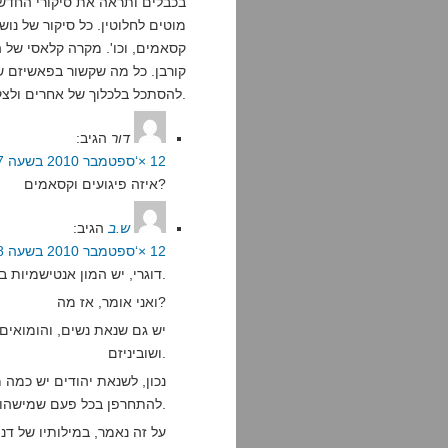
מוטים לחלוטין. כל סיקור של נוש
קסאמים, וכו'. מקרה קלאסי של
קורבן. כל מה שקשור בפאשיזם ש
להסתכל בלכלוך של אחרים ולצקצק בשפתיים? זה הם עושים מצויין.
דור
הגיב:
12 ×‘ספטמבר 2010 בשעה 22:17
איזה פיגועים וקסאמים?
ש.ב
הגיב:
12 ×‘ספטמבר 2010 בשעה 22:48
דוגרי, יש המון אנטישמיות בכל העולם. זה לגמרי נכון.
ואני אומר, אז מה?
יש גם שנאת נשים, והומואים
ושוביניזם.
נכון, לשנאת יהודים יש כמה 
להתחרפן בכל פעם שמישהו בצד השני של העולם אומר משהו רע על יהודים.
על זה נאמר, במילותיו של דני