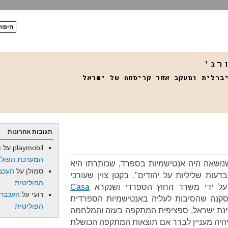
תגובות אחרונות
playmobil
על
ה
המערכת הפולי
נושאה היה אנטישמיות בספרד, שכותרתו היא
סמולן
על
העכב
עות שליליות על יהודים". בקטן צוין שעורכי
הפוליטית
על ידי משרד החוץ הספרדי ושנקרא
Casa
רועי
על
העכברו
עו למסקנה שהסיבות לעליה באנטישמיות הספרדית
הפוליטית
דינת ישראל, ספציפית המתקפה בעזה והמלחמה
יהיה מעניין לברר אם תוצאות המתקפה הכושלת