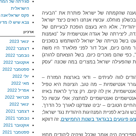
סגירתה של המח
הישראלית
טענה שהקמתה של ישראל פותרת את "הבעיה
פקס ישראליאנה
בכשלון מוחלט. עכשיו אנחנו רואים כיצד ישראל
צבא שיש לו מדינ
הודית", אלא היא בעצם הופכת לבעייתם של
ארכיון
דה, ליצירתה של אגדה אנטישמית על "נאמנות
עט בשל נטייתה של ישראל להשתמש בסוכנים
ינואר 2023
כר מהם כיום, אבל דור לפני פולארד היו משה
דצמבר 2022
", כפי שהם מוכרים כיום, בשל הוצאתם להורג)
נובמבר 2022
ית שהפעילה ישראל במצרים במה שכונה "עסק
אוקטובר 2022
ספטמבר 2022
יולי 2022
ודים לווה לעיתים – ודאי בארצות המזרח –
מאי 2022
ר אנטישמיות – מה טוב. הציונות היא טפיל
אפריל 2022
טישמיות, אין לה קיום. רק צריך לראות באיזו
פברואר 2022
נטישמיים ואנטישמיים למחצה; אולי עכשיו כל
ינואר 2022
חיים הטובים – יבינו שצדקנו לאורך כל הדרך.
דצמבר 2021
והביא לפניית המנהיגות היהודית נגד ישראל;
נובמבר 2021
עו פיגועים בבגדאד בשנות החמישים
, זה דווקא
אוקטובר 2021
ספטמבר 2021
ספירציה היה אומר שככל שיהיה ליהודים מחוץ