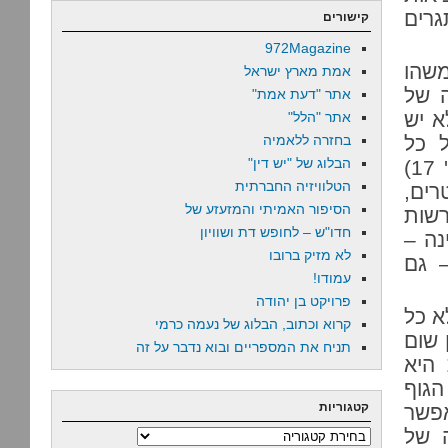
גרים
קישורים
972Magazine
שהו
אמת מארץ ישראל
ה של
אתר "דעת אמת"
א יש
אתר "הלל"
 על כל
בחזרה ללאמיה
הבלוג של "יש דין"
האזרחים היהודים של המדינה. על צה"ל הוא אומר (עמ' 17)
הטלוויזיה החברתית
רים,
הסיפור האמיתי והמזעזע של
רשות
חדו"ש – לחופש דת ושוויון
מדינה –
לא מזיק ברובו
 גם
עמודו!
פרויקט בן יהודה
א כל
קרוא וכתוב, הבלוג של נעמה כרמי
רוח שאין שום
תניח את המספריים ובוא נדבר על זה
היא
גוף
קטגוריות
אפשר
 של
קטגוריות