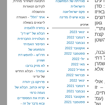
דעים
סגירתה של המחשבה
התנועה לשחרור מהדת,
 סדן
הישראלית
לקידום הנאורות
יזו
פקס ישראליאנה
וההשכלה
וצים
צבא שיש לו מדינה
אתר "הלל"
- האגודה
און
ליוצאים בשאלה
ארכיון
תר".
בחזרה ללאמיה
ינואר 2023
 קצת
הבלוג של "יש דין"
דצמבר 2022
הטלוויזיה החברתית
שטן
נובמבר 2022
הסיפור האמיתי
אוקטובר 2022
והמזעזע של
בנה,
ספטמבר 2022
חדו"ש – לחופש דת
 דתי
יולי 2022
ושוויון
שמרן
מאי 2022
לא מזיק ברובו
אלא
אפריל 2022
עמודו!
- הבלוג החדש
פברואר 2022
של עדיגי
ינואר 2022
אולי
פרויקט בן יהודה
דצמבר 2021
 זו
קרוא וכתוב, הבלוג של
נובמבר 2021
ים,
נעמה כרמי
אוקטובר 2021
(עמ'
תניח את המספריים
ספטמבר 2021
, של
ובוא נדבר על זה
-