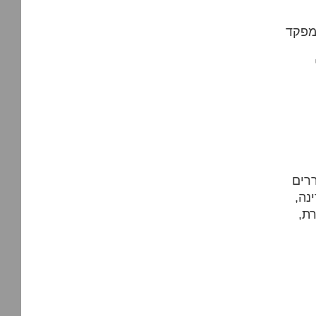
מפקד
ררים
נה,
ת,