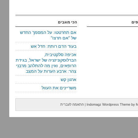
פים
הכי מוגבים
אם תחרטטו: על המסמך החדש
של "אם תרצו"
בעוד הדם רותח: חדל אש
אכיפה סלקטיבית,
הברלוסקוניזציה של ישראל, בגידת
הרופאים, ואין מה להתלהב מרבני
צהר: ארבע הערות על המצב
ארגון קש
משריינים את העוול
M
by
Indomagz Wordpress Theme
|
התאמה לעברית