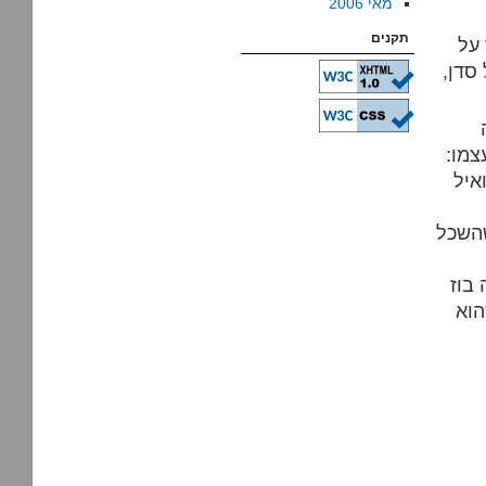
מאי 2006
תקנים
 על
סדן,
צמו:
איל
שהשכל
 בוז
הוא