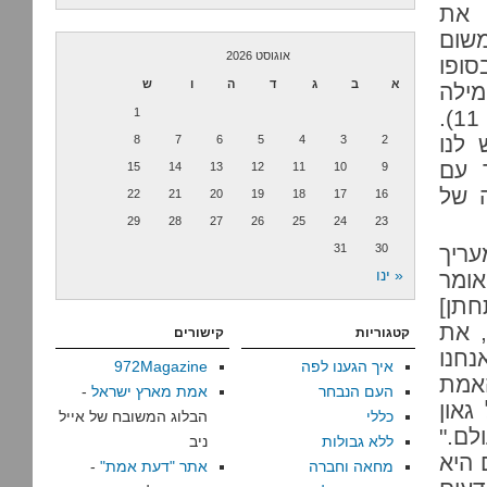
 את
משום
אוגוסט 2026
סופו
א
ב
ג
ד
ה
ו
ש
ילה
דמוקרטיה, רשאי להשתתף במילה שותפות" (עמ' 11).
1
 לנו
8
7
6
5
4
3
2
ד עם
15
14
13
12
11
10
9
ה של
22
21
20
19
18
17
16
29
28
27
26
25
24
23
עריך
30
31
« ינו
אומר
חתן]
, את
קטגוריות
קישורים
נחנו
איך הגענו לפה
972Magazine
האמת
העם הנבחר
אמת מארץ ישראל
-
און
כללי
הבלוג המשובח של אייל
לם."
ללא גבולות
ניב
 היא
מחאה וחברה
אתר "דעת אמת"
-