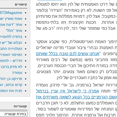
של דרכו האמנותית של לוין הוא יחסו למונולוג
קישורים
 אל פני השטח, לא רק באמירות "הצידה" (כלומר
972Magazine
מקובל; אצל לוין, דמויות ממללות את סודותיהן
אמת מארץ ישר
 אחרות. הכנות הקיצונית הזו בלתי-נתפסת
אתר "דעת אמת
אבל כפי שמזמר שולי רנד, לוין היה "רב-מג של
אתר "הלל"
בחזרה ללאמיה
היפוך האמת האריסטוטלית, כפי שקבע אוסקר
הבלוג של "יש די
את האמנות: נבחרי ציבור ועובדי מדינה ישראליים
הטלוויזיה החב
ופונים: "
אנחנו עושים לכם טובה בכלל שאתם
הסיפור האמיתי
זוז מחביוני נפשו (ונפשם של רבים מאזרחי
חדו"ש – לחופש 
ידה במזרח התיכון) אל חברי הכנסת הערביים.
לא מזיק ברובו
לים רק כשהם מאוד צנועים. יותר מצנועים.
עמודו!
וא אמון על כתביו העוכרניים של לוין.
פרויקט בן יהוד
קרוא וכתוב, הב
ירות ישראל בגרמניה, גב' עדי פרג'ון, נעמדה
תניח את המספר
לפי תומה
אמרה כי לישראל אין עניין בנרמול
אשם הגרמניים בכל הנוגע לשואה משרתים את
ם האומללים כמעט התעלפו, לא כי תוכן הדברים
קטגוריות
קו המנחה של המדיניות שאמורים לשמור בסוד,
קטגוריות
 תרבות ועל גרמניה אחרת. ההיפוך הלויני תפס