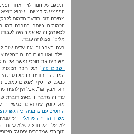
הנשגב של חנוך לוין. אחד הפנים 
הפנימי של דמויותיו, שהוא מוציא
מסירת תוכן תודעת הדמות לקהל) כ
הכמוסים ביותר בחברת דמויות
לכאורה; זה לא אמור היה לעבוד! 
מלים", ואצלו זה עובד.
בעת האחרונה, אנו עדים שוב ל
וויילד, ואנו חוזים בחיים מחקים 
משיחים את תוככי נפשם אלי מיקר
יושבים פה!
" זעק חבר הכנסת מ
המדינה היהודית והדמוקרטית היח
כמעט שהוסיף "אנשים כמוכם נסב
חול. אבק. וגו'", אבל אין להניח שה
עוד זה מדבר וזו באה: דוברת שגר
מול קומץ עיתונאים וכמשיחה 
היחסים עם גרמניה וכי רגשות ה
משרד החוץ הישראלי
. העיתונאי
לא יעלה על הדעת, אלא כי זה ה
תוך כדי שמדברים יפה על חילופי