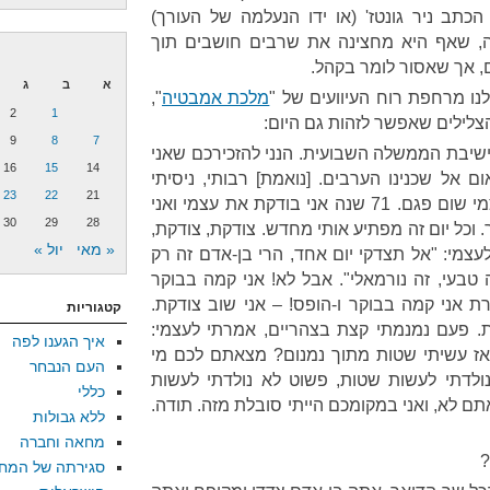
תב ניר גונטז' (או ידו הנעלמה של העורך)
 שאף היא מחצינה את שרבים חושבים תוך
, אך שאסור לומר בקהל.
א
ב
ג
נו מרחפת רוח העיוועים של "
מלכת אמבטיה
",
2
1
9
8
7
ישיבת הממשלה השבועית. הנני להזכירכם שאני
16
15
14
אל שכנינו הערבים. [נואמת] רבותי, ניסיתי
23
22
21
וניסיתי ואני לא יכולה למצוא בעצמי שום פגם. 71 שנה אני בודקת את עצמי ואני
30
29
28
 וכל יום זה מפתיע אותי מחדש. צודקת, צודקת,
« מאי
יול »
עצמי: "אל תצדקי יום אחד, הרי בן-אדם זה רק
 טבעי, זה נורמאלי". אבל לא! אני קמה בבוקר
רת אני קמה בבוקר ו-הופס! – אני שוב צודקת.
קטגוריות
קת. פעם נמנמתי קצת בצהריים, אמרתי לעצמי:
איך הגענו לפה
אז עשיתי שטות מתוך נמנום? מצאתם לכם מי
העם הנבחר
ולדתי לעשות שטות, פשוט לא נולדתי לעשות
כללי
ם לא, ואני במקומכם הייתי סובלת מזה. תודה.
ללא גבולות
מחאה וחברה
?
סגירתה של המח