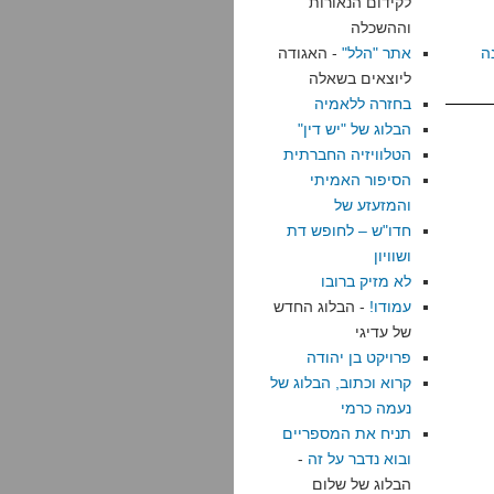
לקידום הנאורות
וההשכלה
ה
אתר "הלל"
- האגודה
ליוצאים בשאלה
בחזרה ללאמיה
הבלוג של "יש דין"
הטלוויזיה החברתית
הסיפור האמיתי
והמזעזע של
חדו"ש – לחופש דת
ושוויון
לא מזיק ברובו
עמודו!
- הבלוג החדש
של עדיגי
פרויקט בן יהודה
קרוא וכתוב, הבלוג של
נעמה כרמי
תניח את המספריים
ובוא נדבר על זה
-
הבלוג של שלום