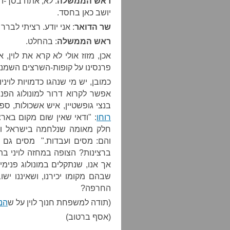
ראש הממשלה
: לא, אתה בסך-ה
יושב כאן בחסד.
שר הדואר
: אני יודע. רציתי לברר
ראש הממשלה
: בהחלט.
אכן, מזוז אולי לא קרא את לוין,
פרנסינו על קופות-השרצים השמנ
כמובן, יש מי שנהגו כדמויות לוי
אפשר לקרוא דרור למונולוג הפני
בנצי גופשטיין, איש אשכולות, ספ
רוחו
: "ודאי שאין שום מקום בארצ
חלק מאומה שנלחמה בישראל ורו
והם: מסים ועבדות." מסים גם 
ברצינות? הצופה במחזה לויני ב
אך אנו, שנתקלים במונולוג פנימי
שבהם מקומו יכירנו, ושאיננו יש
החרפה?
(תודה למשפחת חנוך לוין על ש
הנג
(אסף ברטוב)