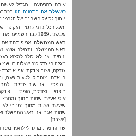
אותם בהפתעה. הגדיל לעשות הכ
כששילב את התמונה הזו
בכתבה,
גיחוך גס על חשבונם של הגרמנים
ומעל הכל בדמוקרטיה הזקופה של
שבשנת 1969 כבר השמיעה את הצלילים שאפשר לזהות גם היום:
ראש הממשלה
: אני פותחת את 
ראש הממשלה. ותחילה אשא נאום 
מגלה בי צדק כזה שאלוהים ישמור.
צודקת, ושוב צודקת. אני אומרת ל
בן-אדם, מותר לו לטעות פעם, זה
ו-הופס! – אני שוב צודקת. ולמח
הופס! – וצודקת, הופס! – וצוד
אולי אעשה שטות מתוך נמנום? 
שיעשה שטות מתוך נמנום! לא נ
שטות. אגב, אני ראש הממשלה ואת
[יושבת]
שר הדואר:
מותר לי להעיר משהו