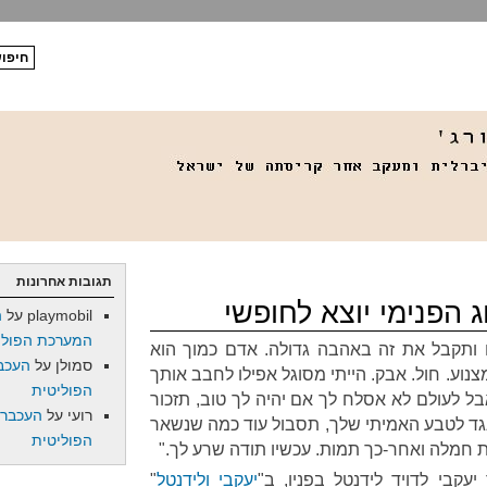
תגובות אחרונות
ג הפנימי יוצא לחופשי
playmobil
על
ה
המערכת הפולי
 ותקבל את זה באהבה גדולה. אדם כמוך הוא
סמולן
על
העכב
צנוע. חול. אבק. הייתי מסוגל אפילו לחבב אותך
הפוליטית
ל לעולם לא אסלח לך אם יהיה לך טוב, תזכור
רועי
על
העכברו
נגד לטבע האמיתי שלך, תסבול עוד כמה שנשאר
הפוליטית
ת חמלה ואחר-כך תמות. עכשיו תודה שרע לך."
קבי לדויד לַידנטל בפניו, ב"
יעקבי ולידנטל
"