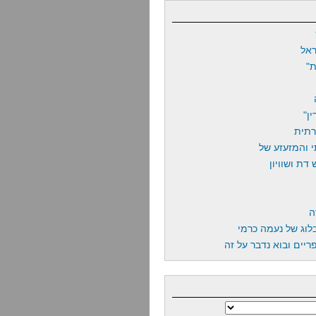
אל
"
ן"
רתית
 והמזעזע של
דת ושוויון
ה
לוג של נעמה כרמי
יים ובוא נדבר על זה