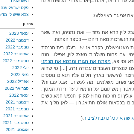
כל שר הדואר, אתה בן-אדם צדדי ומקופח ואתה
הישראלית
פקס ישראליאנה
צבא שיש לו מדינ
 אם אני גם ראוי ללעג.
ארכיון
 אבל לוין קרא את מזוז — ואת נתניהו, ואת שאר
ינואר 2023
ות הנשרכות מאחוריהם — כספר הפתוח.
דצמבר 2022
נובמבר 2022
ניות מאז ומעולם, בקרב אנ"ש. בעלון בית הכנסת
אוקטובר 2022
מי, עם פחות השלכות מאצל לוין, אפילו. הנה
ספטמבר 2022
רא וסייפא,
מפתח את חגורו ומבטא את מכמני
יולי 2022
נו לנוצרים העובדים עבודה זרה. […] גוי שהוא
מאי 2022
צה להישאר בארץ חלים עליו תנאים נוספים
אפריל 2022
אני ואתם משלמים, מה לעשות. אבל עבדות?
פברואר 2022
תיאטרון משתומם על הדמויות עד ירידת המסך,
ינואר 2022
 עולץ ופוחז כזה מחוץ לנקיקי הנפש המעופשים
דצמבר 2021
ובים בכסאות אולם התיאטרון — לאן נוליך את
נובמבר 2021
אוקטובר 2021
ישה את כל כתביו לציבור
.(
ספטמבר 2021
אוגוסט 2021