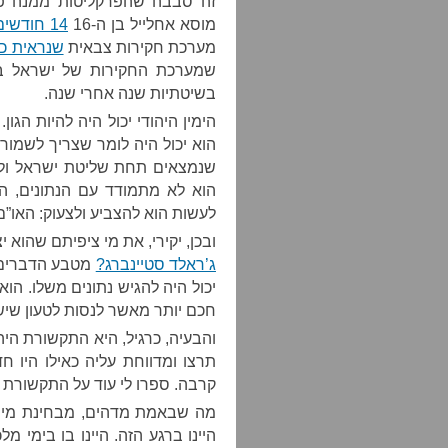
זה סבבה שהפרקליטות ממנה פר
מוסא אחלייל בן ה-16
14 חודשים אחרי ההרג
מערכת חקירות צבאית
שנראית כמ
שמערכת החקירות של ישראל ב
בשיטתיות שנה אחרי שנה.
הימין היהודי יכול היה להיות הגו
הוא יכול היה לומר שצריך לשמור 
שנמצאים תחת שליטת ישראל ולהג
הוא לא מתמודד עם הנתונים, הו
לעשות הוא להצביע ולצעוק: האו”
ובכן, יקירי, את מי ציפיתם שהוא
ג’ראלד סטיינברג?
מטבע הדברים ה
יכול היה להגיש נתונים משלו. הו
חכם יותר מאשר לנסות לטעון שיש
והבעיה, כרגיל, היא התקשורת ה
תרצו ומדווחת עליה כאילו היו 
קרבה. ספרו לי עוד על התקשורת 
מה שבאמת מדהים, מבחינת מי שי
היינו ברגע הזה. היינו בו בימי מ