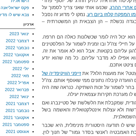
קליטה אחראית לתיק ההרג של יוסוף פחרי
הישראלית
, שכנעו אותי שאני צריך לסמוך על
פקס ישראליאנה
ו המפקח קלוזו ביום רע
, נמקו לי מדוע זה נסבל
צבא שיש לו מדינ
גדה נכשלת – הן הצבאית הן המשטרתית –
ארכיון
ינואר 2023
ן. הוא יכול היה לומר שכשלונות כאלה הם חרפה.
דצמבר 2022
על חיילי צה”ל ובו זמנית לשמור על הפלסטינים
נובמבר 2022
ן עליהם בקנאות. אבל הוא לא אומר את זה.
אוקטובר 2022
א אפילו לא מדבר עליהם. כל מה שהוא יודע
ספטמבר 2022
ם ציטט אתכם.
יולי 2022
 יצטט? את מועצת הלול? את
זייפני הוויקיפדיה של
מאי 2022
וועדה קיבלה נתונים ממי שאוסף אותם. צה”ל
אפריל 2022
א בחר לשמור על זכות השתיקה. כנראה שזה היה
פברואר 2022
 לו מערכת חקירות עצמאית יעילה.
ינואר 2022
יהודית, שמקבלת את הלשלשת של סטיינברג ואם
דצמבר 2021
חדשות ולא עצלות אינטלקטואלית והאשמה בשל
נובמבר 2021
השמאלנית.
אוקטובר 2021
ספטמבר 2021
ש לו תודעה היסטורית מינימלית, היא שכבר
אוגוסט 2021
לכת האמבטיה ו”אנשי בסדר גמור” של חנוך לוין.