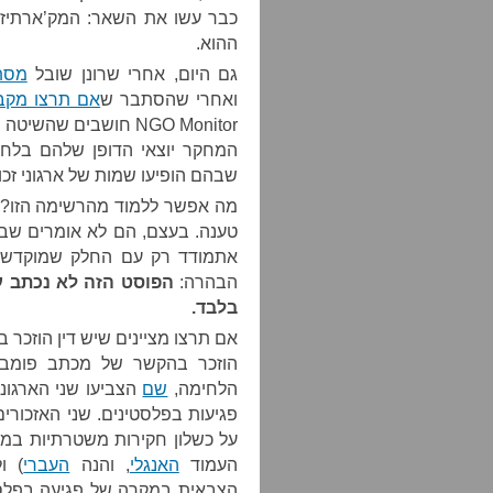
כבר עשו את השאר: המק’ארתיזם
ההוא.
גם היום, אחרי שרונן שובל
מסת
ואחרי שהסתבר ש
אם תרצו מקב
NGO Monitor חושבים שה
המחקר יוצאי הדופן שלהם בלחיצה על
שבהם הופיעו שמות של ארגוני זכו
מה אפשר ללמוד מהרשימה הזו? כ
טענה. בעצם, הם לא אומרים שבכלל
אתמודד רק עם החלק שמוקדש בדו
הבהרה:
הפוסט הזה לא נכתב על
בלבד.
אם תרצו מציינים שיש דין הוזכר ב
הוזכר בהקשר של מכתב פומבי 
הלחימה,
שם
הצביעו שני הארגוני
פגיעות בפלסטינים. שני האזכורי
על כשלון חקירות משטרתיות במק
העמוד
האנגלי
, והנה
העברי
) ו
הצבאית במקרה של פגיעה בפלס