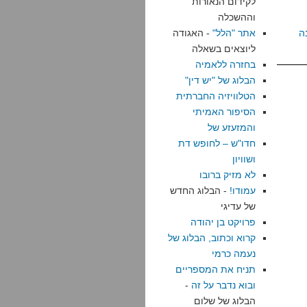
לקידום הנאורות
וההשכלה
ה
אתר "הלל"
- האגודה
ליוצאים בשאלה
בחזרה ללאמיה
הבלוג של "יש דין"
הטלוויזיה החברתית
הסיפור האמיתי
והמזעזע של
חדו"ש – לחופש דת
ושוויון
לא מזיק ברובו
עמודו!
- הבלוג החדש
של עדיגי
פרויקט בן יהודה
קרוא וכתוב, הבלוג של
נעמה כרמי
תניח את המספריים
ובוא נדבר על זה
-
הבלוג של שלום