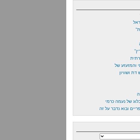
אל
"
ן"
רתית
 והמזעזע של
דת ושוויון
ה
לוג של נעמה כרמי
יים ובוא נדבר על זה