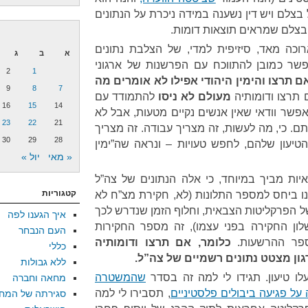
צלם ויש דין נשענה במידה ניכרת על הנתונים
י בצלם שמראים תוצאות דומות.
וכה מאד, סיזיפית למדי, של הצלבת נתונים
א
ב
ג
פשר כמובן להתווכח עם הפרשנות של ארגוני
2
1
ם תרצו והימין היהודי אפילו לא אומרים מה
9
8
7
 תרצו ודומותיה
מעולם לא ניסו
להתמודד עם
16
15
14
אפשר וודאי שאין אנשים נקיים מטעות, אבל לא
23
22
21
תם. כי, מה לעשות, זה מצריך עבודה. זה מצריך
30
29
28
הטיעון שלהם, לחפש טעויות – ונראה שה”ימין
« מאי
יול »
ות מביך במיוחד, כי אלה הנתונים של צה”ל
קטגוריות
 ביחס למספר התלונות (לא, חקירת מצ”ח לא
הפרקליטות הצבאית, וחלוף הזמן שנדרש לכך
איך הגענו לפה
לון החקירה בפני עצמו), זה מספר החקירות
העם הנבחר
ספר ההרשעות.
כלומר, אם תרצו ודומותיה
כללי
ון מצטט נתונים רשמיים של צה”ל.
ללא גבולות
ו טיעון. תגידו לי למה זה בסדר
שהמשטרה
מחאה וחברה
, תסבירו לי למה
סגירתה של המח