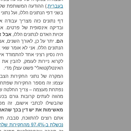
בעברית
.) ההודעה המשותפת של ב
בשני דפי הנתונים הללו, ועל נתונ
דף נתונים כזה מצריך עבודה אר
ובדיקה אינסופית של פרטים. א
זכויות האדם לנתונים הללו,
אבל א
הם.
יתר על כן, לאורך השנים, אם
הנתונים הללו. אני לא אומר שאי 
היה נסיון רציני אחד להתמודד אי
לקרוא ניירות לעומק, להבין את 
האינטלקטואלי” פשוט עצלן מדי.
המקרה של נתוני החקירות הצבאי
עצמו: זה מספר החקירות שפתחנו
נפתחת מעצמה – צריך החלטה של 
מהווה לעתים קרובות גורם בכש
שהבשילו לכתבי אישום, זה מ
מאשימות את יש דין בכך שהארג
אתם רוצים להתווכח, סבבה. תעל
נכשלת ב-97.4% מהחקירות שלה על פגיעה ביבולים פלסטיניים