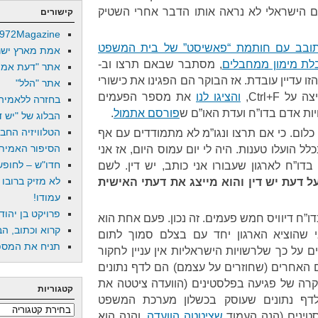
 הישראלי לא נראה אותו הדבר אחרי השטיק
קישורים
972Magazine
ובב עם חותמת “פאשיסט” של בית המשפט
אמת מארץ ישר
לת מימון ממחבלים
, מסתבר שבאם תרצו וב-
אתר "דעת אמת
שיטה הזו עדיין עובדת. אז הבוקר הם הפגינו את כישורי
אתר "הלל"
 Ctrl+F,
והציגו לנו
את מספר הפעמים
בחזרה ללאמיה
יות אדם בדו”ח ועדת האו”ם ש
פורסם אתמול
.
הבלוג של "יש די
הטלוויזיה החב
לום. כי אם תרצו ונגו”מ לא מתמודדים עם אף
הסיפור האמיתי
 הועלו טענות. היה לי יום עמוס היום, אז אני
חדו"ש – לחופש 
”ח לארגון שעבורו אני כותב, יש דין. לשם
לא מזיק ברובו
 דעת יש דין והוא מייצג את דעתי האישית
עמודו!
פרויקט בן יהוד
דו”ח דיוויס חמש פעמים. זה נכון. פעם אחת הוא
קרוא וכתוב, הב
שהוציא הארגון יחד עם בצלם סמוך לתום
תניח את המספר
ם על כך שלרשויות הישראליות אין עניין לחקור
ם האחרים (שחוזרים על עצמם) הם לדף נתונים
רה של פגיעה בפלסטינים (הוועדה ציטטה את
קטגוריות
לדף נתונים שעוסק בכשלון מערכת המשפט
קטגוריות
טינים (הנה העמוד
שציטטה הוועדה,
והנה הוא