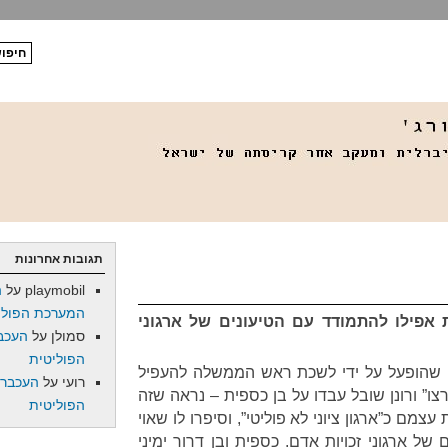
תגובות אחרונות
playmobil
על
ה
המערכת הפולי
 אפילו להתמודד עם הטיעונים של ארגוני
סמולן
על
העכב
הפוליטית
ן קיקיוני שהופעל על ידי לשכת ראש הממשלה להעפיל
רועי
על
העכברו
ו” ורונן שובל עבדו על בן כספית – נראה שזה
הפוליטית
צמם כ”ארגון ציוני לא פוליטי”, וסיפרו לו שאוי
ם של ארגוני זכויות אדם. כספית ובן דרור ימיני