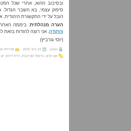
ובסיבוב ההוא, אחרי שכל הפטרי
סיפוק עצמי, בא השבר הגדול. ג
הובל על ידי התקשורת היהודית. או
הערה מנהלתית
: ביממה האחר
והתודה
. אני רוצה להודות בזאת ל
(יוסי גורביץ)
yossi
23 ביוני 2015
סגירתה ש
אם תרצו
,
ג'ראלד סטיינברג
,
דו"ח דיוויס
,
יש ד