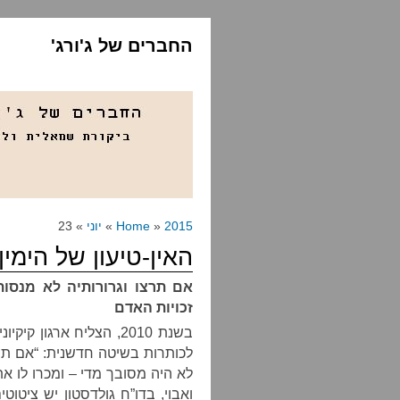
החברים של ג'ורג'
2015
»
Home
»
יוני
» 23
האין-טיעון של הימין
אם תרצו וגרורותיה לא מנסות
זכויות האדם
בשנת 2010, הצליח ארגו
לכותרות בשיטה חדשנית: “אם תרצ
לא היה מסובך מדי – ומכרו לו את ע
ואבוי, בדו”ח גולדסטון יש ציטוטי