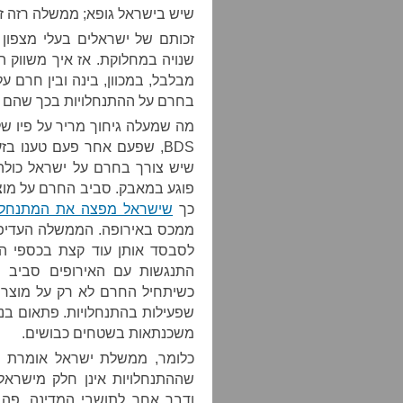
שיש בישראל גופא; ממשלה רזה ז
זכותם של ישראלים בעלי מצפון 
שנויה במחלוקת. אז איך משווק ה
מבלבל, במכוון, בינה ובין חרם 
בחרם על ההתנחלויות בכך שהם תומכ
מה שמעלה גיחוך מריר על פיו של 
BDS, שפעם אחר פעם טענו ב
שיש צורך בחרם על ישראל כולה
פוגע במאבק. סביב החרם על מוצרי
כך
שישראל מפצה את המתנחלי
ממכס באירופה. הממשלה העדיפה
לסבסד אותן עוד קצת בכספי ה
התנגשות עם האירופים סביב השא
כשיתחיל החרם לא רק על מוצרי 
שפעילות בהתנחלויות. פתאום בנ
משכנתאות בשטחים כבושים.
כלומר, ממשלת ישראל אומרת ד
שההתנחלויות אינן חלק מישראל
ודבר אחר לתושבי המדינה. פה,