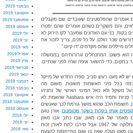
נובמבר 2019
אוקטובר 2019
ם אומרים שהפלסטינים שעובדים שם מקבלים
ספטמבר 2019
לאים, והם משקרים כשהם אומרים שהם יפטרו
אוגוסט 2019
ם בקות. בני עם האדונים שמעבר לקו הירוק לא
יולי 2019
ורשים שכר הולם. על כל פנים, צריך לזכור את
יוני 2019
ם מייללים שהם מקדמים “דו קיום.”
מאי 2019
אפריל 2019
ו הוא פשוט: המתנחלים וגרורותיהם בממשלה
מרץ 2019
ר במקום, כדי להשאר איפה שהיו לפני שנתיים.
פברואר 2019
ינואר 2019
 יש לא מעט רעש סביב ספרו החדש של מייקל
דצמבר 2018
מה בכל מיני האשמות משונות. משום מה
נובמבר 2018
ל משקל ולא כאל המינוי האישי של נתניהו
אוקטובר 2018
בוושינגטון, שמעולם לא היה נטול פניות ותמיד היה איש hasbara שהאמת לא
ספטמבר 2018
ורן, תשומת הלב שהוא מושך גורמת לכך שאנשים
אוגוסט 2018
ופסים אותו בקלות בשקר מטומטם
. אורן טוען
יולי 2018
ם מאמר של אבו מאזן, שבו כתב אבו מאזן
יוני 2018
שהפלסטינים קיבלו את הצעת החלוקה של 1947 אבל סירבו לתת לאורן זכות
מאי 2018
ו מאזן מגלה שאין בו שום התייחסות להצעת