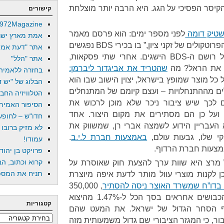
קיסר הפסיכי על הגג. היא הרבה יותר מוצלחת
קישורים
972Magazine
שטיק דומה
לפני מספר ימים: הוא פרסם מאמר
אמת מארץ ישר
ב”הארץ” ל, ובו תיאר מצב נוסח “הפרוטקולים של זקני ציון,” בו בכירי BDS נפגשים
אתר "דעת אמת
ומציינים בסיפוק שדווקא בישראל רושם ה-BDS הישגים. אחרי שתי פסקאות,
אתר "הלל"
ד את הראל? מה
שהטריד את אביגדור ליברמן:
בחזרה ללאמיה
ל מוצר שמופץ בישראל, יצוין הישוב שבו הוא
הבלוג של "יש די
לים מההתנחלויות – ועצם קיומם של המתנחלים
הטלוויזיה החב
ם לכך שיש ציבור ניכר שלא מוכן לרכוש את
הסיפור האמיתי
 ועל כן הם מסתירים את מקום היצור. אחד
חדו"ש – לחופש 
א העבריין הידוע לשמצה אברי רן, שמשווק את
לא מזיק ברובו
י שלו, גבעות עולם,
באמצעות חברת ל.י.ב
.
עמודו!
מצעות חברת הרדוף.
פרויקט בן יהוד
קרוא וכתוב, הב
 מרצ היא שוות ערך להצעת חוק שאוסרת על
תניח את המספר
ן לקנות מוצרי עוול מותר לדעת איפה מיוצרת
בדו”ח שמשרד האוצר ניסה להסתיר
, 350,000
הישראלים שהתנחלו בשטחים הכבושים אחראים בסך הכל ל-1.47% מהיצוא
קטגוריות
תף הסחר הגדול של ישראל. את המעט שהם
קטגוריות
ור, כי המגזר הציבורי שם גדול משמעותית מזה