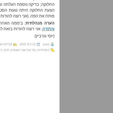
החלוקה; בדיקה נוספת העלתה שי
פותח את הפה. (אני רוצה להודות 
הערה מנהלתית
: ביממה האחר
והתודה
. אני רוצה להודות בזאת ל
(יוסי גורביץ)
yossi
19 ביוני 2015
סגירתה ש
התנחלויות
,
ועד מתיישבי השומרון
,
חרם
,
כי