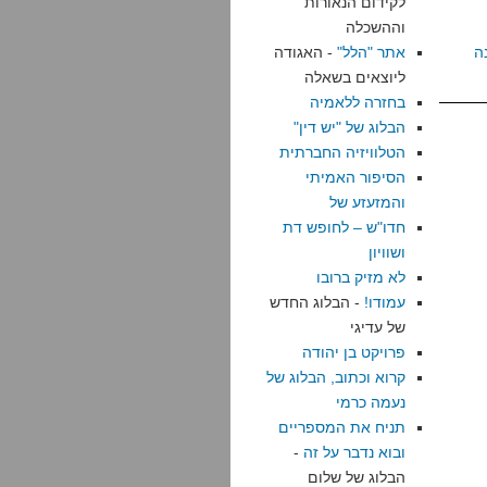
לקידום הנאורות
וההשכלה
ה
אתר "הלל"
- האגודה
ליוצאים בשאלה
בחזרה ללאמיה
הבלוג של "יש דין"
הטלוויזיה החברתית
הסיפור האמיתי
והמזעזע של
חדו"ש – לחופש דת
ושוויון
לא מזיק ברובו
עמודו!
- הבלוג החדש
של עדיגי
פרויקט בן יהודה
קרוא וכתוב, הבלוג של
נעמה כרמי
תניח את המספריים
ובוא נדבר על זה
-
הבלוג של שלום