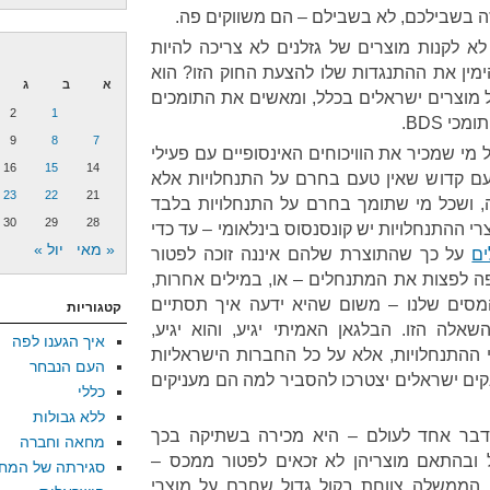
ה בשבילכם, לא בשבילם – הם משווקים פה.
לא לקנות מוצרים של גזלנים לא צריכה להיות
ימין את ההתנגדות שלו להצעת החוק הזו? הוא
א
ב
ג
על מוצרים ישראלים בכלל, ומאשים את התומכים
2
1
י BDS.
9
8
7
מי שמכיר את הוויכוחים האינסופיים עם פעילי
16
15
14
זעם קדוש שאין טעם בחרם על התנחלויות אלא
23
22
21
, ושכל מי שתומך בחרם על התנחלויות בלבד
30
29
28
 ההתנחלויות יש קונסנסוס בינלאומי – עד כדי
« מאי
יול »
ם
על כך שהתוצרת שלהם איננה זוכה לפטור
 לפצות את המתנחלים – או, במילים אחרות,
מסים שלנו – משום שהיא ידעה איך תסתיים
קטגוריות
לה הזו. הבלגאן האמיתי יגיע, והוא יגיע,
איך הגענו לפה
ההתנחלויות, אלא על כל החברות הישראליות
העם הנבחר
קים ישראלים יצטרכו להסביר למה הם מעניקים
כללי
ללא גבולות
בר אחד לעולם – היא מכירה בשתיקה בכך
מחאה וחברה
 ובהתאם מוצריהן לא זכאים לפטור ממכס –
סגירתה של המח
 הממשלה צווחת בקול גדול שחרם על מוצרי