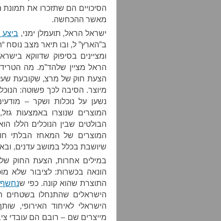
הסיכויים הם שתזכרו את תמונת ה
מאשר ההכחשה.
ישראל הראל, תועמלן ימני,
ביצע 
הראל מציין שלהד”מ. מה הטרי
הצעת חוק של מרצ, שקובעת שעל כ
מיוצר. הסיבה לכך פשוטה: הנוכ
נשען על נוכלות ושקר – מודעי
המוצרים שנוצרו באמצעות גזל,
הבולטים שבין הנוכלים הללו הו
המוצרים של המאחז הבלתי חוק
שיושבת בכלל במושב עדנים, ובא
במילים אחרות, הצעת החוק של
הונאה בכשרות: לציבור שלא מוכ
התוצרת שהוא קונה. כפי ש
נחשף 
הישראלי לאיחוד האירופי, שו
מייצרים שם – רובם הם עובדי ציב