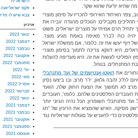
הישראלית
מה שהיא יודעת שהוא שקר.
פקס ישראליאנה
ב, צפוי האיחוד האירופי להכריז על סימון מוצרי
צבא שיש לו מדינ
י תהליכים מקבילים: הנוכלים מהגדה יגבירו את
ארכיון
 יתחיל חרם אמיתי על מוצרים ישראלים, פשוט
ינואר 2023
יהיה כוח לברר מאיפה באמת מגיע מוצר.
דצמבר 2022
ל זיוף יעשו את זה. כלומר, אם ממשלת ישראל
נובמבר 2022
אלים, היא דווקא צריכה לתמוך בסימון מוצרי
אוקטובר 2022
מץ הפוליטי לעשות את זה. היא מעדיפה להעלות
ספטמבר 2022
בת המתנחלים. בנוהל.
יולי 2022
חורים את
האוטו-אנטישמים של ועד מתנחבלי
מאי 2022
ם לח”כ זהבה גלאון, יו”ר מרצ, ובו ביצעו נסיון
אפריל 2022
 מרצ לא תמשוך את הצעת החוק שלה, הוועד
פברואר 2022
ת העובדים הפלסטינים שלהם. כלומר, העובדים
ינואר 2022
ועד מתנחבלי השומרון; הכל נהיה הגיוני יותר
דצמבר 2021
רשון מסיקה, האיש שהמציא את הרעיון של “תג
נובמבר 2021
לסטינים כדי להעניש על םעולות ישראליות נגד
אוקטובר 2021
ספטמבר 2021
אוגוסט 2021