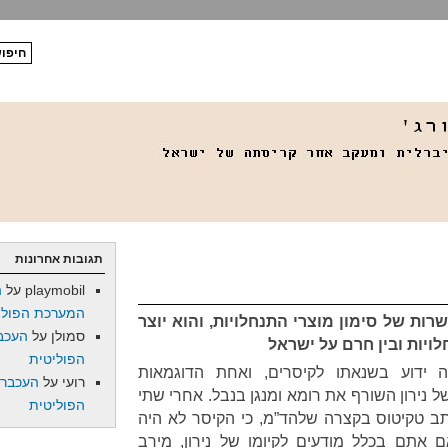
תגובות אחרונות
playmobil
על
ה
המערכת הפולי
ות של סימון מוצרי התנחלויות, והוא יוצר
סמולן
על
העכב
לויות ובין חרם על ישראל
הפוליטית
יה ידוע בשנאתו לקיסרים, ואחת הדוגמאות
רועי
על
העכברו
 נירון השורף את רומא ומנגן בנבל. אחרי שתי
הפוליטית
תב טקיטוס בקצרה שלהד”מ, כי הקיסר לא היה
 אתם בכלל מודעים לקיומו של נירון, מירב