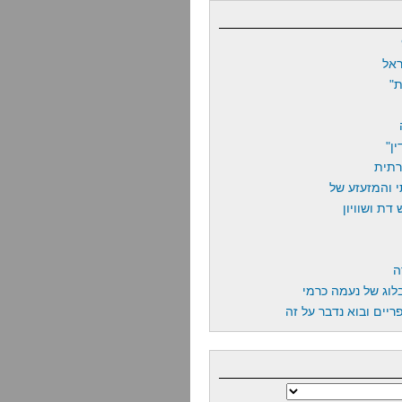
אל
"
ן"
רתית
 והמזעזע של
דת ושוויון
ה
לוג של נעמה כרמי
יים ובוא נדבר על זה