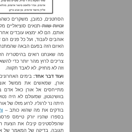
הסחטנים, כמובן, משקרים כשה
זכויות שוות
תנאים סוציאליים מ
אותם. הם לא ימצאו עובדים אחרי
אוהבים לעבוד, ועל כל פנים הם ד
האיום הזה בפעם הבאה שהמתנחלי
מה שאנחנו רואים בהיסטריה הז
צריכים לרוץ מהר יותר כדי להשא
וזה לא מחזיק. לא לאבד תקווה.
ועוד דבר אחד:
בימים האחרונים
אורן, שמאשים את ממשל אוב
מתייחסים אל אורן כאל אדם בע
היתה נר לרגליו. לרוע מזלו של א
בודקים את מה שהוא כותב –
ות
בספרו שהניו יורק טיימס פרס
תגובה. בדיקה של המאמר של אב