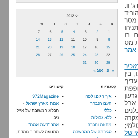
 וו.
וריד
יולי 2012
 מסר
א
ב
ג
ד
ה
ו
ש
 היה ידוע כבר בסוף 2008. נתניהו
7
6
5
4
3
2
1
ו בו
14
13
12
11
10
9
8
ת מס
21
20
19
18
17
16
15
 אמר
28
27
26
25
24
23
22
31
30
29
זכיר
« יונ
אוג »
 בין
עדיף
קטגוריות
קישורים
ופפת
רעון
איך הגענו לפה
972Magazine
 אבל
העם הנבחר
אמת מארץ ישראל
-
לנים
כללי
הבלוג המשובח של אייל
א יגיע ל-3.7%, ובמקרה
ללא גבולות
ניב
מי;
מחאה וחברה
אתר "דעת אמת"
-
י של
סגירתה של המחשבה
התנועה לשחרור מהדת,