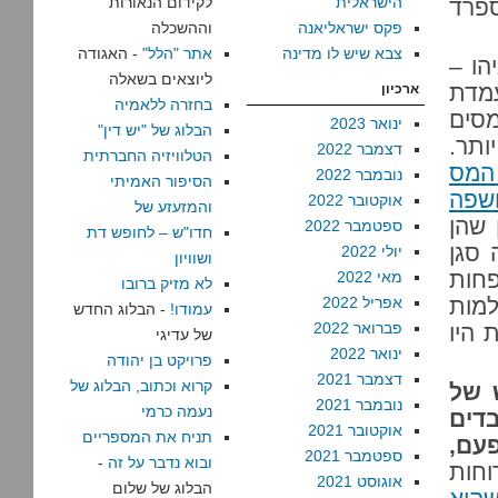
הישראלית
לקידום הנאורות
מות של ספרד
פקס ישראליאנה
וההשכלה
צבא שיש לו מדינה
אתר "הלל"
- האגודה
הו –
ליוצאים בשאלה
עמדת
ארכיון
בחזרה ללאמיה
סים
ינואר 2023
הבלוג של "יש דין"
ותר.
דצמבר 2022
הטלוויזיה החברתית
המס
נובמבר 2022
הסיפור האמיתי
שפה
אוקטובר 2022
והמזעזע של
שהן
ספטמבר 2022
חדו"ש – לחופש דת
יום הודה סגן
יולי 2022
ושוויון
ומר פחות
מאי 2022
לא מזיק ברובו
מות
אפריל 2022
עמודו!
- הבלוג החדש
פברואר 2022
 היו
של עדיגי
ינואר 2022
פרויקט בן יהודה
דצמבר 2021
קרוא וכתוב, הבלוג של
 של
נובמבר 2021
נעמה כרמי
דים
אוקטובר 2021
תניח את המספריים
פעם,
ספטמבר 2021
ובוא נדבר על זה
-
וחות
אוגוסט 2021
הבלוג של שלום