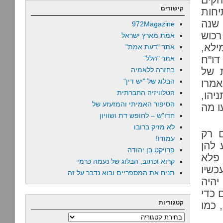
קישורים
חות
ות שלה; עכשיו הדו"ח שלה נעול למשך 15 שנה
972Magazine
רכוש
אמת מארץ ישראל
ילא,
אתר "דעת אמת"
דו"ח
אתר "הלל"
ת של
בחזרה ללאמיה
הבלוג של "יש דין"
אמרו
הטלוויזיה החברתית
יהו,
הסיפור האמיתי והמזעזע של
ו מה
חדו"ש – לחופש דת ושוויון
לא מזיק ברובו
ם רק
עמודו!
 להן
פרויקט בן יהודה
 פלא
קרוא וכתוב, הבלוג של נעמה כרמי
כשיו
תניח את המספריים ובוא נדבר על זה
יהיה
 כדי
קטגוריות
 כמו
קטגוריות