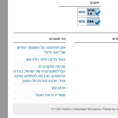
תקנים
פים
הכי מוגבים
אם תחרטטו: על המסמך החדש
של "אם תרצו"
בעוד הדם רותח: חדל אש
אכיפה סלקטיבית,
הברלוסקוניזציה של ישראל, בגידת
הרופאים, ואין מה להתלהב מרבני
צהר: ארבע הערות על המצב
ארגון קש
משריינים את העוול
M
by
Indomagz Wordpress Theme
|
התאמה לעברית