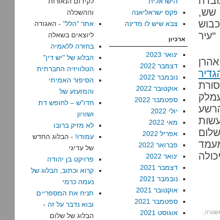
ובדה
הישראלית
לקידום הנאורות
 שש,
פקס ישראליאנה
וההשכלה
בוש
צבא שיש לו מדינה
אתר "הלל"
- האגודה
עיר
ליוצאים בשאלה
ארכיון
בחזרה ללאמיה
ינואר 2023
הבלוג של "יש דין"
אהרן
דצמבר 2022
הטלוויזיה החברתית
גדיר
נובמבר 2022
הסיפור האמיתי
ורת
אוקטובר 2022
והמזעזע של
עמלק
ספטמבר 2022
חדו"ש – לחופש דת
הרשע
יולי 2022
ושוויון
עשות
מאי 2022
לא מזיק ברובו
שלום
אפריל 2022
עמודו!
- הבלוג החדש
מעמד
פברואר 2022
של עדיגי
כולה
ינואר 2022
פרויקט בן יהודה
דצמבר 2021
קרוא וכתוב, הבלוג של
נובמבר 2021
נעמה כרמי
אוקטובר 2021
תניח את המספריים
ספטמבר 2021
ובוא נדבר על זה
-
אוגוסט 2021
שטרה
,
הבלוג של שלום