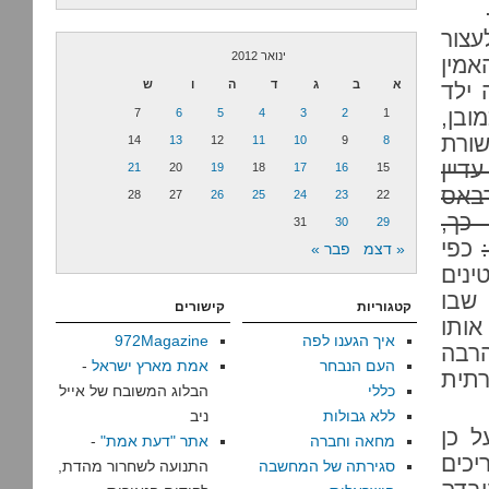
צור
ינואר 2012
 מאד להאמין
א
ב
ג
ד
ה
ו
ש
 ילד
ובן,
7
6
5
4
3
2
1
שורת
14
13
12
11
10
9
8
דיין
21
20
19
18
17
16
15
רבאס
28
27
26
25
24
23
22
 כך,
31
30
29
כפי
« דצמ
פבר »
 הקטינים
 שבו
קטגוריות
קישורים
ותו
איך הגענו לפה
972Magazine
רבה
העם הנבחר
אמת מארץ ישראל
-
תית
כללי
הבלוג המשובח של אייל
ללא גבולות
ניב
ל כן
מחאה וחברה
אתר "דעת אמת"
-
יכים
סגירתה של המחשבה
התנועה לשחרור מהדת,