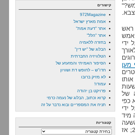
מש?"
קישורים
צבא.
972Magazine
אמת מארץ ישראל
ראש
אתר "דעת אמת"
 אמש
אתר "הלל"
 ידי
בחזרה ללאמיה
אורך
הבלוג של "יש דין"
הטלוויזיה החברתית
וגים
הסיפור האמיתי והמזעזע של
 מען
חדו"ש – לחופש דת ושוויון
טרים
לא מזיק ברובו
 הם לקחו אותו
עמודו!
שעות
פרויקט בן יהודה
 של
קרוא וכתוב, הבלוג של נעמה כרמי
 כפי
תניח את המספריים ובוא נדבר על זה
שהוא נעצר בסביבות השעה 16:00 על ידי
 מיד
השעה
קטגוריות
18:00, אך נמנע ממנו מלראות את בנו עד השעה 21:00; אז
קטגוריות