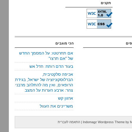
תקנים
פים
הכי מוגבים
אם תחרטטו: על המסמך החדש
של "אם תרצו"
בעוד הדם רותח: חדל אש
אכיפה סלקטיבית,
הברלוסקוניזציה של ישראל, בגידת
הרופאים, ואין מה להתלהב מרבני
צהר: ארבע הערות על המצב
ארגון קש
משריינים את העוול
M
by
Indomagz Wordpress Theme
|
התאמה לעברית