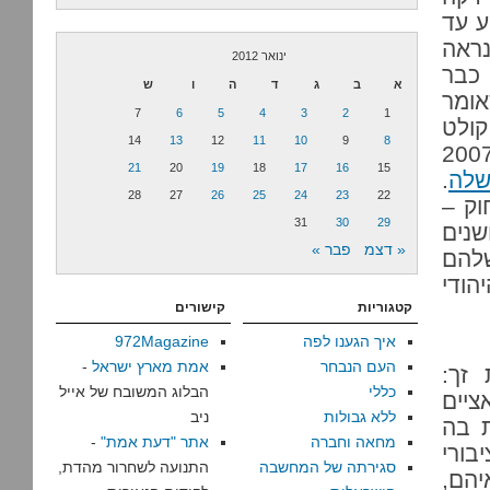
ע עד
 נראה
ינואר 2012
 כבר
א
ב
ג
ד
ה
ו
ש
אומר
7
6
5
4
3
2
1
ולט
14
13
12
11
10
9
8
ל, בכנסת הקודמת – אבל אנחנו כבר לא בשנת 2007
21
20
19
18
17
16
15
שלה
.
28
27
26
25
24
23
22
וק –
31
30
29
שנים
« דצמ
פבר »
שלהם
הודי
קטגוריות
קישורים
איך הגענו לפה
972Magazine
העם הנבחר
אמת מארץ ישראל
-
זך:
כללי
הבלוג המשובח של אייל
ציים
ללא גבולות
ניב
ת בה
מחאה וחברה
אתר "דעת אמת"
-
בורי
סגירתה של המחשבה
התנועה לשחרור מהדת,
יהם,