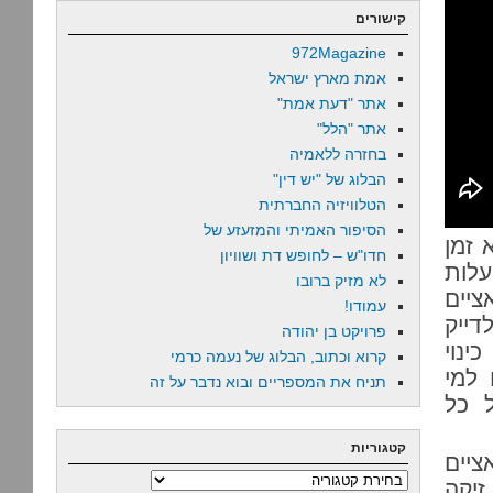
קישורים
972Magazine
אמת מארץ ישראל
אתר "דעת אמת"
אתר "הלל"
בחזרה ללאמיה
הבלוג של "יש דין"
הטלוויזיה החברתית
הסיפור האמיתי והמזעזע של
 זמן
חדו"ש – לחופש דת ושוויון
עלות
לא מזיק ברובו
יים
עמודו!
דייק
פרויקט בן יהודה
ינוי
קרוא וכתוב, הבלוג של נעמה כרמי
 למי
תניח את המספריים ובוא נדבר על זה
 כל
קטגוריות
ציים
קטגוריות
זיקה