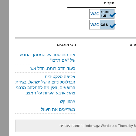
תקנים
פים
הכי מוגבים
אם תחרטטו: על המסמך החדש
של "אם תרצו"
בעוד הדם רותח: חדל אש
אכיפה סלקטיבית,
הברלוסקוניזציה של ישראל, בגידת
הרופאים, ואין מה להתלהב מרבני
צהר: ארבע הערות על המצב
ארגון קש
משריינים את העוול
M
by
Indomagz Wordpress Theme
|
התאמה לעברית