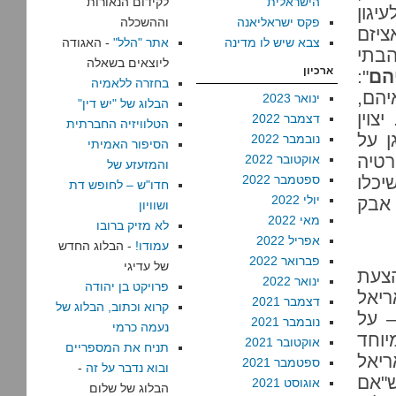
הישראלית
לקידום הנאורות
יגון
פקס ישראליאנה
וההשכלה
יזם
צבא שיש לו מדינה
אתר "הלל"
- האגודה
בתי
ליוצאים בשאלה
ארכיון
הם
":
בחזרה ללאמיה
יהם,
ינואר 2023
הבלוג של "יש דין"
צוין
דצמבר 2022
הטלוויזיה החברתית
ן על
נובמבר 2022
הסיפור האמיתי
רטיה
אוקטובר 2022
והמזעזע של
יכלו
ספטמבר 2022
חדו"ש – לחופש דת
יולי 2022
 אבק
ושוויון
מאי 2022
לא מזיק ברובו
אפריל 2022
עמודו!
- הבלוג החדש
פברואר 2022
של עדיגי
הצעת
ינואר 2022
פרויקט בן יהודה
ריאל
דצמבר 2021
קרוא וכתוב, הבלוג של
– על
נובמבר 2021
נעמה כרמי
יוחד
אוקטובר 2021
תניח את המספריים
ריאל
ספטמבר 2021
ובוא נדבר על זה
-
אם
אוגוסט 2021
הבלוג של שלום