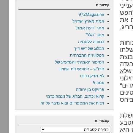
ייני
קישורים
לחפש
972Magazine
ת את
אמת מארץ ישראל
ריג,
אתר "דעת אמת"
אתר "הלל"
וחות
בחזרה ללאמיה
הבלוג של "יש דין"
שלתו
הטלוויזיה החברתית
וצת
הסיפור האמיתי והמזעזע של
בגדה
חדו"ש – לחופש דת ושוויון
 שלא
לא מזיק ברובו
לוני
עמודו!
דים"
פרויקט בן יהודה
ינים
קרוא וכתוב, הבלוג של נעמה כרמי
יחס
תניח את המספריים ובוא נדבר על זה
ושלת
קטגוריות
טבע
 היא
קטגוריות