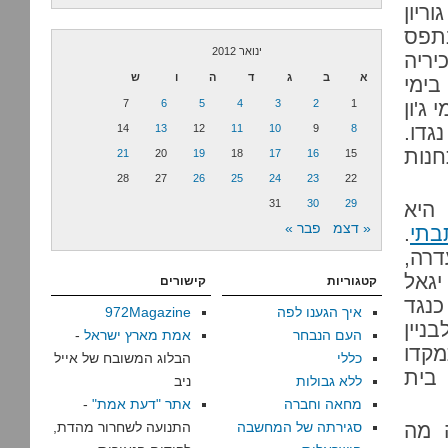
ריון
נתפס
ינואר 2012
יריה
א
ב
ג
ד
ה
ו
ש
בימי
ג'ון
1
2
3
4
5
6
7
גדו.
14
13
12
11
10
9
8
נות
21
20
19
18
17
16
15
28
27
26
25
24
23
22
31
30
29
היא
« דצמ
פבר »
בתי
.
דרה,
יגאל
קטגוריות
קישורים
כנגד
איך הגענו לפה
972Magazine
ניין
העם הנבחר
אמת מארץ ישראל
-
קדו
כללי
הבלוג המשובח של אייל
 בית
ללא גבולות
ניב
מחאה וחברה
אתר "דעת אמת"
-
ה מה
סגירתה של המחשבה
התנועה לשחרור מהדת,