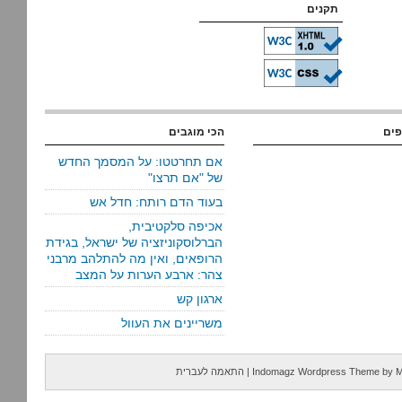
תקנים
פים
הכי מוגבים
אם תחרטטו: על המסמך החדש
של "אם תרצו"
בעוד הדם רותח: חדל אש
אכיפה סלקטיבית,
הברלוסקוניזציה של ישראל, בגידת
הרופאים, ואין מה להתלהב מרבני
צהר: ארבע הערות על המצב
ארגון קש
משריינים את העוול
M
by
Indomagz Wordpress Theme
|
התאמה לעברית