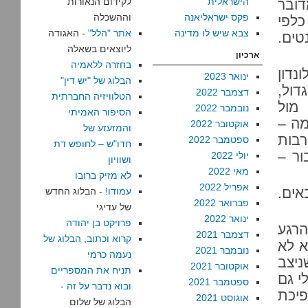
הישראלית
לקידום הנאורות
ובר
פקס ישראליאנה
וההשכלה
כלפי
צבא שיש לו מדינה
אתר "הלל"
- האגודה
טים.
ליוצאים בשאלה
ארכיון
בחזרה ללאמיה
נדון
ינואר 2023
הבלוג של "יש דין"
ול,
דצמבר 2022
הטלוויזיה החברתית
מול
נובמבר 2022
הסיפור האמיתי
מה –
אוקטובר 2022
והמזעזע של
רבות
ספטמבר 2022
חדו"ש – לחופש דת
ור –
יולי 2022
ושוויון
מאי 2022
לא מזיק ברובו
אפריל 2022
אים.
עמודו!
- הבלוג החדש
פברואר 2022
של עדיגי
ינואר 2022
פרויקט בן יהודה
הרגע
דצמבר 2021
קרוא וכתוב, הבלוג של
א לא
נובמבר 2021
נעמה כרמי
ניצב
אוקטובר 2021
תניח את המספריים
י גם
ספטמבר 2021
ובוא נדבר על זה
-
פיכת
אוגוסט 2021
הבלוג של שלום