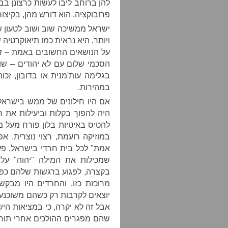
להן ברוחב ליבו לעשות כרצונן בב
פרובוקציה. הוא דורש מהן, בקיצור
ישראל ממשיכה שוב ושוב לטעון ש
ויותר, היא נראית כמו תיאוקרטיה
על הנושאים החשובים באמת – זכ
הסכמי שלום עם לא יהודים – שו
בגלימה עות'מנית או בדובון, זכ
במהירות.
אם היו חילונים של ממש בישראל
היה להפוך בקלות וביעילות את 
להטיס באיטיות בלון פורח מעל 
במוזיקה רועמת, רצוי נוצרית. א
אמת" לכל בית חרדי בישראל, פע
שמכילות את המילה "יהוה" על 
בקצרה, לפגוע ברגשות שלהם כפי
מרוכזת כזו, והחרדים היו מב
יוצאים לקרבות רק כשהם משוכנעים
אבל זה לא יקרה, כי במציאות ה
שהם מפגרים ההולכים אחרי תורת