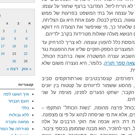
ד לא הריח ליזול. המדובר ברצף שחוזר על עצמו:
 על עצמה ועל בתי המשפט בפרעות של ממש
נ
ווה, בנסיון לבטלו. פעם אחת היא גם הצליחה,
א
ב
ג
 שלאחר כך, מי שאיפשר את הצעדה היו דווקא
3
2
1
הנושא מעלה שאלות מטרידות בקרב ילדיהם.
10
9
8
סת כלל להפגין עוצמה. לא צריך להרחיק עד
17
16
15
 המעצרים הספק-חוקיים שליוו את ההפגנות נגד
24
23
22
 השבוע עצרה המשטרה אשה ברחבת הכותל,
30
29
שאה ספר תורה
. כלומר, היא נעצרה משום שלא
« אוק
דצמ »
ת.
רפורמים, קונסרבטיבים ואורתודוקסים סביב
קטגוריות
מהסוג ששמור לדיווחים על קטטות בין יוונים
הקבר; ישחקו הנערים לפנינו, מגיפה על שני
איך הגענו לפה
ים.
העם הנבחר
כותל פרצה מהומה, "נשות הכותל" הותקפו –
כללי
 אלא את מי שניסתה לנהוג על פי צו מצפונה.
ללא גבולות
 דת: היא אכפה את חוקי הרבנים על אלה
מחאה וחברה
רצוי להזכיר, הוא מבנה שממומן בכספי ציבור.
סגירתה של המח