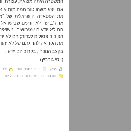
המשטרה היתה מוצאת, עוצרת, ומע
אם ייצא משהו טוב ממהומות אינט
את הפסאדה הישראלית של "מדי
ארה"ב עוד לא יודעים שבישראל בנ
הם לא יודעים שגירושים ונישואי
הציבור פסולים לעדות; הם לא יוד
את הקריאה להריגתם של לא יהודי
בקצב הנוכחי, בקרוב הם יידעו.
(יוסי גורביץ)
yossi
21 בנובמבר 2009
כללי
התבהמות
,
חובשי כיפות
,
מדינת כל יהודיה
,