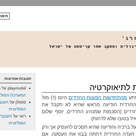
תגובות אחרונות
 לתיאוקרטיה
playmobil
על
ה
המערכת הפולי
פתע
מהתחדשות הפגנות החרדים
היום (ז') מול
סמולן
על
העכב
 החרדית הודיעה מראש שהיא לא תקבל את
הפוליטית
רדים (הסכמות שמנהיג החרדים, יוסף שלום
רועי
על
העכברו
יל בטובו שלא לדחות).
הפוליטית
ל ברכיה והודיעה שהיא תסכים להעסיק אך ורק
 העדה החרדית דחתה בבוז את העסקה. אם