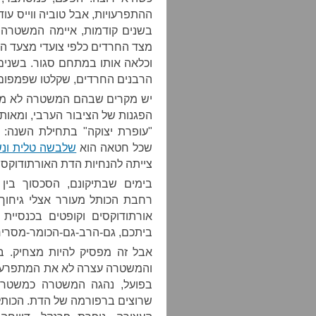
ההתפרעויות, אבל טוביה ווייס עו
בשנים קודמות, איימה המשטרה
מצד החרדים כלפי צועדי מצעד הגא
וכלאה אותו במתחם סגור. בשנים
הרבנים החרדים, שקלטו שפמפום 
יש מקרים שבהם המשטרה לא מהס
הפגנות של הציבור הערבי, ומאות
"עופרת יצוקה" בתחילת השנה:
שכל חטאה הוא
שלבשה טלית ונ
צייתה להנחיות הדת האורתודוקסי
בימים שבתיקונם, הסכסוך בין 
רחבת הכותל מעורר אצלי גיחוך, 
אורתודוקסים וקופטים בכנסיית 
ביתכם, גם-הרב-גם-הכומר-מסריח
אבל זה מפסיק להיות מצחיק. ב
והמשטרה עצרה לא את המתפרעים,
בפועל, נהגה המשטרה כמשטרת
שרוצים ברפורמה של הדת. הכותל, 