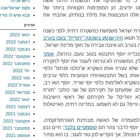
חה כי מי שהזעיקה את המשטרה היתה אשה
הישראלית
ו יודעים, הן המפנימות הקנאיות ביותר של
פקס ישראליאנה
 אלה המבצעות את מילת בנותיהן. אהבתי את
צבא שיש לו מדינ
ארכיון
רת ישראל משמשת כמשטרה דתית. לפני כשנה
ינואר 2023
כל חטאו
היה שנסע בשכונה "יהודית" בעכו בערב
דצמבר 2022
ה בערב חג איננה עבירה על חוקי מדינת ישראל.
נובמבר 2022
ובדיה יוסף התבטא בטוב טעם, כהרגלו,
ואמר
אוקטובר 2022
ין. המשטרה לא טרחה לעצור את יוסף לחקירה
ספטמבר 2022
שלא עצרה אותו כשקרא ש"כולנו פנחס" כלפי
יולי 2022
ותו בשל התבטאויותיו הגזעניות כלפי ערבים
מאי 2022
כשקרא לאלימות כלפי יוסי שריד. יוסף הוא רב,
אפריל 2022
. שמעתם על חקירתם של שני כותבי "תורת
פברואר 2022
א יהודים? על חקירתם של ראשי הישיבות
ינואר 2022
וייס? גם לא תשמעו. במדינה דתית, האייטולות
דצמבר 2021
נובמבר 2021
ר למעמדה של האשה מבחינת האורתודוקסיה,
אוקטובר 2021
ה יוסף לרבני צהר הם
קוסמטיים בלבד
: חיים נבון
ספטמבר 2021
הכותל, אך הקדיש להן טור לעגני, בו הוא מתיר
אוגוסט 2021