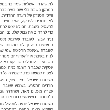
למישהו היו אשליות שמדובר בנוש
ווייס, הסנדק של העדה החרדית,
לא תסכים לעסקה, אמר ווייס,
להעסיק בשבת. הם לא יצאו להתפר
כדי להרחיב את גבול שלטונם. הם
נניח עכשיו לעובדה שאינטל נק
המעשית היא קבלת סמכותו של הס
לעובדה שאינטל החליטה שמי שהו
לנוח בשבת או להעדיף יום מנוח
עסקית שכבר הורשעה כמה וכמה
לצפות למשהו פרט לשמירה על רוו
חרדים התפרעו בשבוע שעבר ופר
עצרה מעטים מאד, ושחררה גם א
ב"התנגדות ושימוש בכוח מצד הח
משטרת ישראל יודעת להפעיל כוח
כשהיא רוצה. הפעם, כמסתבר, 