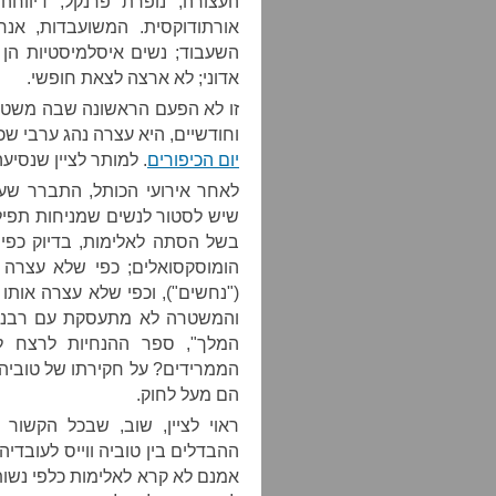
העצורה, נופרת פרנקל, דיוו
אורתודוקסית. המשועבדות, אנחנ
השעבוד; נשים איסלמיסטיות הן
אדוני; לא ארצה לצאת חופשי.
זו לא הפעם הראשונה שבה משט
וחודשיים, היא עצרה נהג ערבי ש
יום הכיפורים
. למותר לציין שנסיע
לאחר אירועי הכותל, התברר שע
שיש לסטור לנשים שמניחות תפיל
בשל הסתה לאלימות, בדיוק כפי 
הומוסקסואלים; כפי שלא עצרה א
("נחשים"), וכפי שלא עצרה אותו 
והמשטרה לא מתעסקת עם רבנים
המלך", ספר ההנחיות לרצח ל
הממרידים? על חקירתו של טוביה ו
הם מעל לחוק.
ראוי לציין, שוב, שבכל הקשו
ההבדלים בין טוביה ווייס לעובדי
אמנם לא קרא לאלימות כלפי נשות 