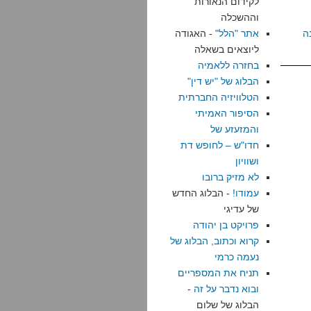
לקידום הנאורות
וההשכלה
ה
אתר "הלל"
- האגודה
ליוצאים בשאלה
בחזרה ללאמיה
הבלוג של "יש דין"
הטלוויזיה החברתית
הסיפור האמיתי
והמזעזע של
חדו"ש – לחופש דת
ושוויון
לא מזיק ברובו
עמודו!
- הבלוג החדש
של עדיגי
פרויקט בן יהודה
קרוא וכתוב, הבלוג של
נעמה כרמי
תניח את המספריים
ובוא נדבר על זה
-
הבלוג של שלום