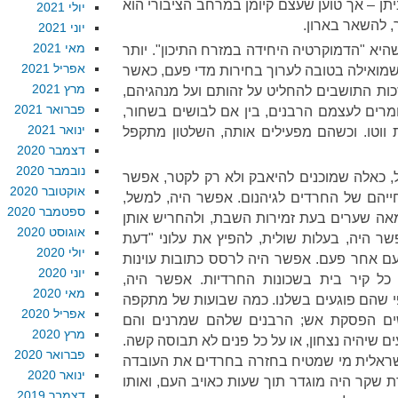
יתן – אך טוען שעצם קיומן במרחב הציבורי הוא
יולי 2021
, להשאר בארון.
יוני 2021
מאי 2021
היא "הדמוקרטיה היחידה במזרח התיכון". יותר
אפריל 2021
 שמואילה בטובה לערוך בחירות מדי פעם, כאשר
מרץ 2021
ות התושבים להחליט על זהותם ועל מנהגיהם,
פברואר 2021
מרים לעצמם הרבנים, בין אם לבושים בשחור,
ינואר 2021
ות ווטו. וכשהם מפעילים אותה, השלטון מתקפל
דצמבר 2020
נובמבר 2020
, כאלה שמוכנים להיאבק ולא רק לקטר, אפשר
אוקטובר 2020
חייהם של החרדים לגיהנום. אפשר היה, למשל,
ספטמבר 2020
מאה שערים בעת זמירות השבת, ולהחריש אותן
אוגוסט 2020
פשר היה, בעלות שולית, להפיץ את עלוני "דעת
יולי 2020
ם אחר פעם. אפשר היה לרסס כתובות עוינות
יוני 2020
כל קיר בית בשכונות החרדיות. אפשר היה,
מאי 2020
 שהם פוגעים בשלנו. כמה שבועות של מתקפה
אפריל 2020
קשים הפסקת אש; הרבנים שלהם שמרנים והם
מרץ 2020
 שיהיה נצחון, או על כל פנים לא תבוסה קשה.
פברואר 2020
ישראלית מי שמטיח בחזרה בחרדים את העובדה
ינואר 2020
 שקר היה מוגדר תוך שעות כאויב העם, ואותו
דצמבר 2019