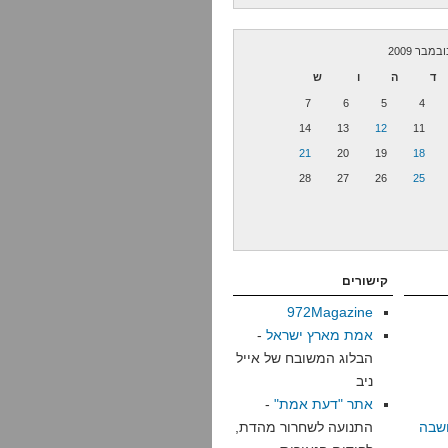
ובמבר 2009
ד
ה
ו
ש
7
6
5
4
14
13
12
11
21
20
19
18
28
27
26
25
קישורים
972Magazine
אמת מארץ ישראל
-
הבלוג המשובח של אייל
ניב
אתר "דעת אמת"
-
שבה
התנועה לשחרור מהדת,