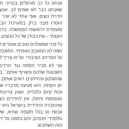
אנחנו כל כך מורגלים בטרור חר
שאנחנו כבר לא שמים לב. אנש
הדרת נשים, ואף אחד לא זוכר
הוסרו מבני ברק במערכת הבחי
מועמדת לראשות הממשלה. בדרך
העצמי – את כבודן של כל הנשים.
כל מיני שמאלנים טובים אומרים ל
ושזה לא המאבק האמיתי. המאבק 
על המרחב הציבורי. על זה צריך ל
אני לא מכיר הסתה נגד חרדים
השכונות שלהם ונשרוף אותם." ב
שהשלטון והחילונים רואים אותם,
יש הסתה, היא מגיעה מדבריו שך
זכות קיום כלכלית, ושהן צריכו
מנומסות פחות, אין לחרדים כצי
שהחברה החרדית בישראל היא ייחוד
עכשיו או בכל תקופה שהיא, של
ותלמידי חכמים, והם נתמכו על י
הזה השתבש.