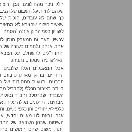
חלק ניכר מהחילונים, אכן, רוצ
שלהם לחיות על חשבונו של הציב
כך שהם לא עובדים, הזכות שלה
שצעיר חילוני שהצבא לא מתאים ל
לשוויון בפני החוק איננה "הסתה."
עכשיו, האם זה המאבק הנכון ל
אחד. אנחנו נלחמים בשורה של חז
והחרד"לים להשתלט על הצבא וא
האוליגרכיה שמקדם נתניהו.
אבל המאבקים הללו שלובים. 
החרדים, בדיוק מאותן סיבות, 
הרבנים. תנועות החסידות של ח
ביותר בציבור הכללי (להבדיל מח
העובדה שברסלב וחב"ד נטולות 
מבחינת החילונים מקלה עליהן, אבל 
כלפי לא יהודים והן כלפי נשים, ו
אגב, נראה לנו מאיים וחדש, א
השיטות שבהן השבאב של החרדים
יותר, משום שהם חמושים בחל