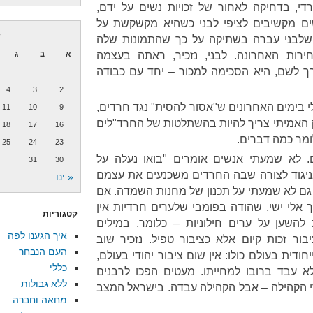
די, בדחיקה לאחור של זכויות נשים על ידם,
ים מקשיבים לציפי לבני כשהיא מקשקשת על
א
 שלבני עברה בשתיקה על כך שהתמונות שלה
רות האחרונה. לבני, נזכיר, ראתה בעצמה
א
ב
ג
 לשם, היא הסכימה למכור – יחד עם כבודה
4
3
2
י בימים האחרונים ש"אסור להסית" נגד חרדים,
11
10
9
האמיתי צריך להיות בהשתלטות של החרד"לים
18
17
16
ומר כמה דברים.
25
24
23
. לא שמעתי אנשים אומרים "בואו נעלה על
31
30
ניגוד לצורה שבה החרדים משכנעים את עצמם
« ינו
 גם לא שמעתי על תכנון של מחנות השמדה. אם
 אלי ישי, שהודה בפומבי שלערים חרדיות אין
קטגוריות
ת להשען על ערים חילוניות – כלומר, במילים
איך הגענו לפה
בור זכות קיום אלא כציבור טפיל. נזכיר שוב
העם הנבחר
ית בעולם כולו: אין שום ציבור יהודי בעולם,
כללי
א עבד ברובו למחייתו. מעטים הפכו לרבנים
ללא גבולות
די הקהילה – אבל הקהילה עבדה. בישראל המצב
מחאה וחברה