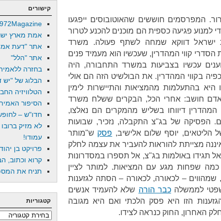
קישורים
רור. המפרסמים חוששים שהאוטובוסים ייפגעו
972Magazine
י למנוע פגיעה כספית הם מוכנים להכנע לטרור
אמת מארץ ישר
ת ישראל דווקא שמחה לשתף פעולה. משרד
אתר "דעת אמת
סדרי קווי המהדרין, שעכשיו הוא מעמיד פנים
אתר "הלל"
נים עכשיו בצביעות במשרד התחבורה, היה
בחזרה ללאמיה
יה בקווי המהדרין. את הבולשיט הזה הם אולי
הבלוג של "יש די
 היא בהתעלמות מהמציאות והתיישרות לימין
הטלוויזיה החב
דם חושב: אחרי הכל, הבקרים ששלח משרד
הסיפור האמיתי
המהדרין דיווחו בשליש מהמקרים הם נאלצו,
חדו"ש – לחופש 
ם. הפסיקה של בג"צ התקבלה, נזכיר, שבועות
לא מזיק ברובו
 הליטאים, יוסף שלום אלישיב,
פסק
ש"מותר
עמודו!
 איננה מצייתת להוראות להעביר את עצמה לחלק
פרויקט בן יהוד
ל תגידו באולמות בג"צ, אל תספרו במסדרונות
קרוא וכתוב, הב
מה שפחות מגע עם המציאות. למותר לציין
תניח את המספר
 שמהווים – לכאורה, לכאורה – הסתה לגזענות
משפטי לממשלה
כבר הורה
שלא להעמיד אנשים
גזענות הזו היא פסק הלכתי ואם היא מגובה
קטגוריות
ק האחרון, החוק כנראה לצידו.
קטגוריות