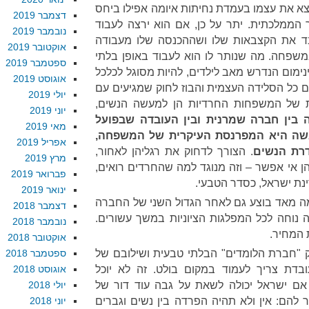
א את עצמו בעמדת נחיתות איומה אפילו ביחס
דצמבר 2019
הממלכתית. יתר על כן, אם הוא ירצה לעבוד
נובמבר 2019
אבד את הקצבאות שלו ושההכנסה שלו מעבודה
אוקטובר 2019
משפחה. מה שנותר לו הוא לעבוד באופן בלתי
ספטמבר 2019
נימום הנדרש מאב לילדים, להיות מסוגל לכלכל
אוגוסט 2019
ם כל הסלידה העצמית והבוז לחוק שמגיעים עם
יולי 2019
ת של המשפחות החרדיות הן למעשה הנשים,
יוני 2019
 בין חברה שמרנית ובין העובדה שבפועל
מאי 2019
אשה היא המפרנסת העיקרית של המשפחה,
אפריל 2019
רת הנשים
. הצורך לדחוק את רגליהן לאחור,
מרץ 2019
ן אי אפשר – וזה מנוגד למה שהחרדים רואים,
פברואר 2019
נת ישראל, כסדר הטבעי.
ינואר 2019
ה מאד בוצע גם לאחר הגדול השני של החברה
דצמבר 2018
 נוחה לכל המפלגות הציוניות במשך עשורים.
נובמבר 2018
 המחיר.
אוקטובר 2018
וק "חברת הלומדים" הבלתי טבעית ושילובם של
ספטמבר 2018
דת צריך לעמוד במקום בולט. זה לא יוכל
אוגוסט 2018
אם ישראל יכולה לשאת על גבה עוד דור של
יולי 2018
ר להם: אין ולא תהיה הפרדה בין נשים וגברים
יוני 2018