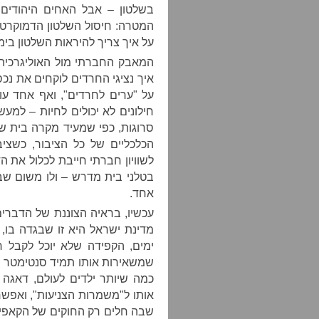
בשלטון – אבל האחים היהודים,
המטרה: חיסול השלטון הדמוקרטי 
על איך צריך להיראות השלטון בימ
המאבק החברתי מול האוליגרכיה ש
איך נציגי החרדים לוקחים את נכס
על "ערים לחרדים", ואף אחד עו
חילונים לא יכולים לחיות – למע
סרוגות, כפי שמעיד מקרה בית ש
הכלכליים של כל הציבור, כשציב
לשוויון חברתי חייבת לכלול את 
בטלני בית מדרש – ולו משום שב
אחד.
עכשיו, בראיה הצוננת של הדברי
מדינת ישראל היא זו שבגדה בו, 
ימים, הקפידה שלא יוכל לקבל ח
שמשאירות אותו תמיד סנטימטר מ
כמה שיותר ילדים לעולם, דאגה
אותו ל"משמרות הצניעות", ואפ
שבה חלים רק החוקים של הקאפי די