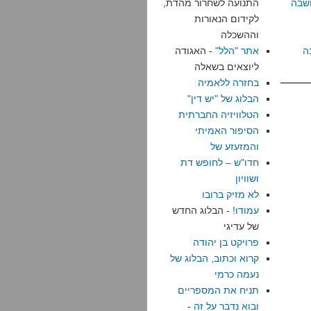
שבה
התנועה לשחרור מהדת,
לקידום הנאורות
וההשכלה
ה
אתר "הלל"
- האגודה
ליוצאים בשאלה
בחזרה ללאמיה
הבלוג של "יש דין"
הטלוויזיה החברתית
הסיפור האמיתי
והמזעזע של
חדו"ש – לחופש דת
ושוויון
לא מזיק ברובו
עמודו!
- הבלוג החדש
של עדיגי
פרויקט בן יהודה
קרוא וכתוב, הבלוג של
נעמה כרמי
תניח את המספריים
ובוא נדבר על זה
-