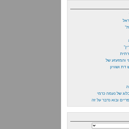
אל
"
ן"
רתית
 והמזעזע של
דת ושוויון
ה
לוג של נעמה כרמי
יים ובוא נדבר על זה