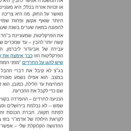
את המשטרה אפשר להבין. היא לא 
או זכויות אזרח בכלל; היא מעונ
מאשר על החוק. מה היא צריכה 
היותר שואף אקשן ופחות שפוי
להפגנה במאה שערים בשנה שעברה
את הפרקליטות, שמעוניינת ב"הדב
קשה יותר להבין – עד שנזכרים ש
עבירה של אביגדור ליברמן, 
הפרקליטות הזו
כבר אימצה את ע
שיש להגן על החרדים
"מפני המודר
בג"צ לא קיבל את דברי ההבל 
במצב. הוא אפילו נשמע מוטרד
המחיצות עד הלילה, כמובן. הוא
שם כדי לקבל את ההכרעה.
הכניעה לחרדים – ההפרדה בקווי 
שמש – לא נבלמת בירושלים וסבי
לפתח תקווה. חברת הכנסת זהב
לקראת הילולה של אדמו"ר בזוז 
ההדגשה הקלוקלת שלי – אפשר ל