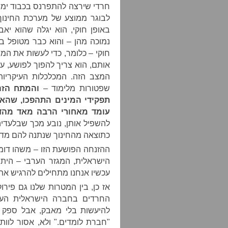
חרדי שירצה להתפרנס בכבוד ימצ
לבוגר ממוצע של מערכת החינוך 
באופן חוקי, הוא יגלה שהוא י
נמוכה מהן – והוא כבר מטופל ב
חוקי – כלומר, כדי לעשות את המי
אותם, הוא צריך להפוך לפושע, ע
המצב הזה. המכלכלות העיקריו
שפטורות מלימוד –
והמתח הזה
תפקידי המינים התהפכו, שה
עומד מאחורי הרבה מאד מהד
להשפיל אותן, נובע מכך שבלעדיה
כתוצאה מהחינוך שנתנה להם מדי
ההזנחה הפושעת הזו – משהו דומ
הישראלית, המגזר הערבי – היתה
עכשיו אנחנו מתחילים להרגיש את
אז כן, בין המטרות שלנו גם פיר
החרדים בחברה הישראלית העוב
להיעשות בלי מאבק, אבל ספק 
"חברת לומדים." ולא, אסור לוות