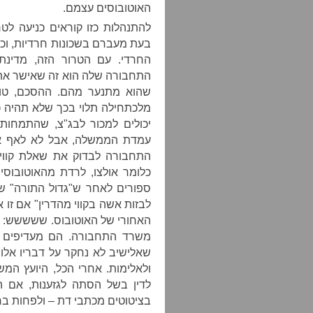
האוטובוסים עצמם.
להתנהלות כזו קוראים כניעה לט
בעת מעברם בשכונות חרדיות, וכד
החרדי. עם הטרור הזה, מדינ
התחבורה שלה הוא זה שאישר את ה
שהוא מתנער מהם. ההסכם, טוע
מלכתחילה תלוי בכך שלא תהיה כפ
יכולים למכור לבג"צ, שהתמחותו
עמדת הממשלה, אבל לא לאף א
התחבורה לבדוק את שאלת קווי 
כלומר אולצו, לרדת מהאוטובוסי
ספורים לאחר ש"גדול התורה" של
לבזות אשה בקווי מהדרין" אם זו
האחורי של האוטובוס. ששששש: א
משרד התחבורה. הם מעדיפים כ
שאלישיב לא נחקר על דבריו אלו,
ולאלימות. אחרי הכל, היועץ ה
לדין בשל הסתה לגזענות, אם ה
בציטוטים מכתבי דת – ולפחות בחל