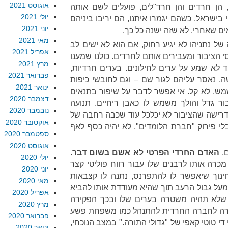
אוגוסט 2021
 הן חרדים והן חרד"לים, פועלים לשם אותה
יולי 2021
בישראל. כשהם יגמרו איתנו, הם יריבו ביניהם
יוני 2021
ים שאחרי. לא שזה ישנה כל כך.
מאי 2021
ל נתניהו לא יגיע רחוק, אם הוא לא ישים לב
אפריל 2021
י הציבור ומעבירים אותם לחרדים. כולנו שמענו
מרץ 2021
ד לא שמע על ערים לחילונים. בערים חרדיות,
פברואר 2021
שה, נאסר עליהם לגור שם – וגם לחובשי כיפות
ינואר 2021
מש, לא קל. אי אפשר לדבר על שיפור בתנאים
דצמבר 2020
ור גדל והולך משמש לו כאבן ריחיים. תנועה
נובמבר 2020
הדרישה שהציבור לא יכלכל עוד שכבה רחבה של
אוקטובר 2020
לי פירוק "חברת הלומדים", לא יהיה כסף לאף
ספטמבר 2020
אוגוסט 2020
ם,
האדם
החרדי הפרטי לא אשם בשום דבר
.
יולי 2020
מכרה אותו לרבנים שלו עבור רווח פוליטי קצר
יוני 2020
ינוך שיאפשר לו להתפרנס, נתנה לו קצבאות
מאי 2020
על גבול הרעב תוך שהיא מעודדת אותו להביא
אפריל 2020
 שלא תהיה משטרה בערים שלו ובכך הפקירה
מרץ 2020
שרה לחברה החרדית להתנהל כמו משפחת פשע
פברואר 2020
 טוטי קאפי של "גדולי התורה." במצב הנוכחי,
ינואר 2020