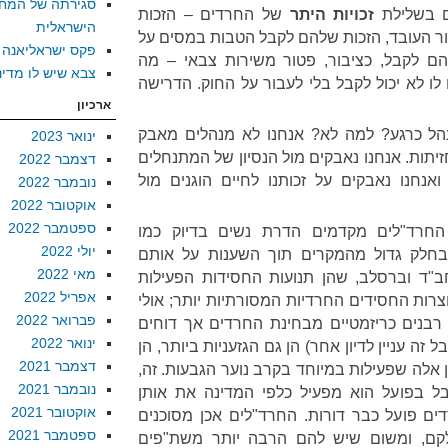
סגירתה של המח
ים בשלילת
זכויות היתר
של החרדים – הזכות
הישראלית
ור העובד, הזכות שלהם לקבל הטבות במסים על
פקס ישראליאנה
ם לקבל, כציבור, פטור משירות צבאי – מה
צבא שיש לו מדינ
ו לא יכול לקבל בלי לעבור על החוק. הדרישה
ארכיון
נהל כרגע? למה לא? אנחנו לא מנהלים מאבק
ינואר 2023
יתות. אנחנו נאבקים מול הנסיון של המתנחלים
דצמבר 2022
נחנו נאבקים על זכותנו לחיים הוגנים מול
נובמבר 2022
אוקטובר 2022
ספטמבר 2022
החרד"לים מקדמים הדרת נשים בדיוק כמו
יולי 2022
ובחלק גדול מהמקרים תוך השענות על אותם
מאי 2022
ב"ד וברסלב, שהן תנועות החסידות הפעילות
אפריל 2022
צרות החסידים החרדיות המסורתיות יותר; אולי
פברואר 2022
רבנים כריזמטיים מבחינת החרדים אך דוחים
ינואר 2022
זה עניין לדיון אחר) הן גם הגזעניות ביותר, הן
דצמבר 2021
הן אלה שפעילות במיוחד בקרב נוער הגבעות. זה,
נובמבר 2021
בל בפועל הוא מפעיל כלפי המדינה את אותן
אוקטובר 2021
 פועל כבר דורות. החרד"לים אכן מסוכנים
ספטמבר 2021
קם, ומשום שיש להם הרבה יותר משת"פים