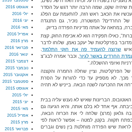
ספטמבר 2016
מעוניינת בשמירה על זכויות האזרח של נשים,
אוגוסט 2016
יינת שיהיה שקט, שמה הרבה יותר דגש על הסדר
יולי 2016
עכשיו את הכאב ראש הזה, להתעמת עם הפלג
יוני 2016
 של החרדים? המשטרה, נזכיר, גם התנגדה
מאי 2016
, במחאה על אותה מדיניות הפרדה בדיוק.
אפריל 2016
רות", כאילו תפקידה הוא לא אכיפת החוק, קצת
מרץ 2016
מדובר בפרקליטות של יעקב נאמן, שלוחו לדבר
פברואר 2016
האיש
שרוצה להעמיד פה את חוקי התלמוד
.
ינואר 2016
מדת החרדים באשר לגיור
, וכבר אמרה לבג"צ
דצמבר 2015
ניות ואיומי ההשכלה."
נובמבר 2015
של הפרקליטות, וציין שחלה החמרה והקצנה
אוקטובר 2015
 מכך. לא מספיק עד כדי להורות על הסרת
ספטמבר 2015
 דחה את ההכרעה לשנה הבאה. בייניש לא תהיה
אוגוסט 2015
יולי 2015
האוטובוס, הבריונות שאיש לא נענש עליה בבית
יוני 2015
בתה. אף אחד לא בלם אותה, והיא הגיעה גם
מאי 2015
ה גלאון (מרצ) שלחה לי את הכרזה הבאה,
אפריל 2015
בפתח תקווה. בקטן, למטה – אפשר לראות לפי
מרץ 2015
ראות שיש הפרדה מוחלטת בין נשים וגברים
פברואר 2015