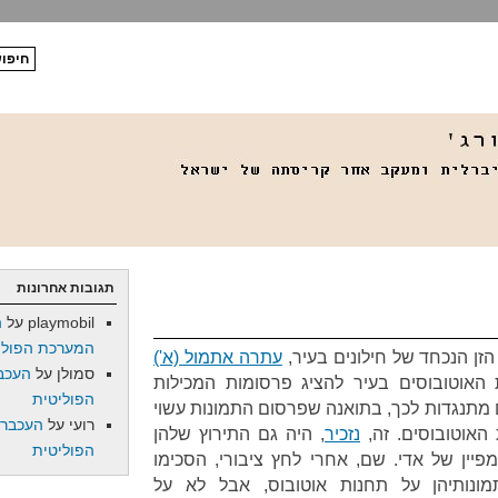
תגובות אחרונות
playmobil
על
ה
המערכת הפולי
הזן הנכחד של חילונים בעיר,
עתרה אתמול (א')
סמולן
על
העכב
אוטובוסים בעיר להציג פרסומות המכילות
הפוליטית
 מתנגדות לכך, בתואנה שפרסום התמונות עשוי
רועי
על
העכברו
האוטובוסים. זה,
נזכיר
, היה גם התירוץ שלהן
הפוליטית
יין של אדי. שם, אחרי לחץ ציבורי, הסכימו
נותיהן על תחנות אוטובוס, אבל לא על