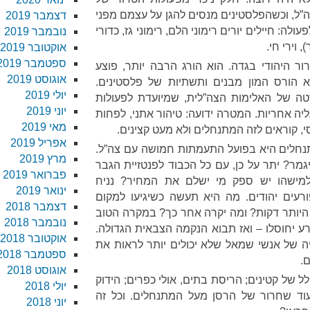
ה”ל, וכשהפלסטינים מנסים להגן על עצמם מפני
דצמבר 2019
לה: חיילים יורים רימוני הלם, רימוני גז, כדורי
נובמבר 2019
 וירי חי.
אוקטובר 2019
ספטמבר 2019
רור היהודי בגדה. הוא הורג הרבה יותר, פוצע
אוגוסט 2019
 הורס המון מבנים ותשתיות של פלסטינים.
יולי 2019
ה של האלימות הצה”לית, שמיועדת לפעולות
יוני 2019
יה אחריות. המטרה ידועה: טיהור אתני, לפחות
מאי 2019
, קוראים לזה המתנחלים ולא מעט קצינים.
אפריל 2019
חלים היא בפועל התעמתות חמושה עם צה”ל.
מרץ 2019
גמר? יתר על כן, עם כל הכבוד לפנטזיית הגבר
פברואר 2019
מישהו יש ספק מי ישלם את המחיר? נניח
ינואר 2019
רעים יהודים. מה היא תעשה כשיגיעו למקום
דצמבר 2018
 היותר דקות? ומה יקרה אחר כך? במקרה הטוב
נובמבר 2018
רע יחוסלו – ואז תבוא הנקמה הצבאית הגדולה.
אוקטובר 2018
 של אנשי שמאל שלא יכולים יותר לראות את
ספטמבר 2018
.
אוגוסט 2018
ולל של קטינים; הריסת בתים, אולי כפרים; הידוק
יולי 2018
עוד שחרור של הרסן מעל המתנחלים. וכל זה
יוני 2018