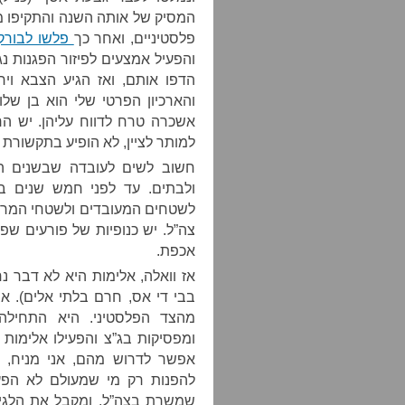
המסיק של אותה השנה והתקיפו מש
פלסטיניים, ואחר כך
פלשו לבורק
והפעיל אמצעים לפיזור הפגנות נ
הדפו אותם, ואז הגיע הצבא ויר
והארכיון הפרטי שלי הוא בן של
אשכרה טרח לדווח עליהן. יש הרב
למותר לציין, לא הופיע בתקשורת ה
חשוב לשים לעובדה שבשנים הא
ולבתים. עד לפני חמש שנים בע
לשטחים המעובדים ולשטחי המרעה
צה”ל. יש כנופיות של פורעים ש
אכפת.
אז וואלה, אלימות היא לא דבר נח
בבי די אס, חרם בלתי אלים). א
מהצד הפלסטיני. היא התחילה
ומפסיקות בג”צ והפעילו אלימות
אפשר לדרוש מהם, אני מניח, ל
להפנות רק מי שמעולם לא הפעי
שמשרת בצה”ל, ומקבל את הלגיטימ