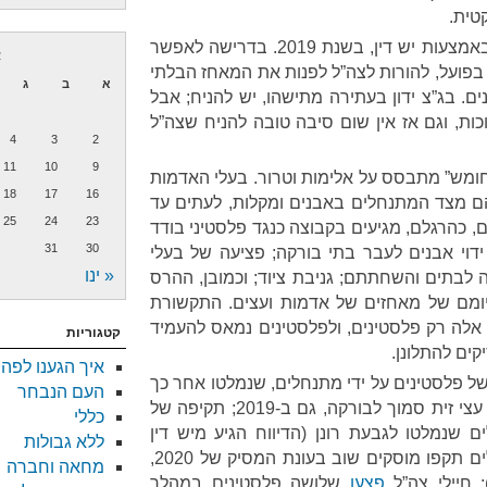
טית.
לבג”ץ, שוב באמצעות יש דין, בשנת 2019. בדרישה לאפשר
א
בפועל, להורות לצה”ל לפנות את המאחז הבלתי
א
ב
ג
ם. בג”צ ידון בעתירה מתישהו, יש להניח; אבל
כות, וגם אז אין שום סיבה טובה להניח שצה”ל
4
3
2
11
10
9
“חומש” מתבסס על אלימות וטרור. בעלי האדמות
18
17
16
ם מצד המתנחלים באבנים ומקלות, לעתים עד
25
24
23
, כהרגלם, מגיעים בקבוצה כנגד פלסטיני בודד
31
30
 ידוי אבנים לעבר בתי בורקה; פציעה של בעלי
« ינו
ה לבתים והשחתתם; גניבת ציוד; וכמובן, ההרס
ומם של מאחזים של אדמות ועצים. התקשורת
י אלה רק פלסטינים, ולפלסטינים נמאס להעמיד
קטגוריות
קים להתלונן.
איך הגענו לפה
ל פלסטינים על ידי מתנחלים, שנמלטו אחר כך
העם הנבחר
של 150 עצי זית סמוך לבורקה, גם ב-2019; תקיפה של
כללי
ידי מתנחלים שנמלטו לגבעת רונן (הדיווח הגיע מיש דין
ללא גבולות
בווטסאפ ולכן אין קישור); מתנחלים תקפו מוסקים שוב בעונת המסיק של 2020,
מחאה וחברה
 חיילי צה”ל
פצעו
שלושה פלסטינים במהלך