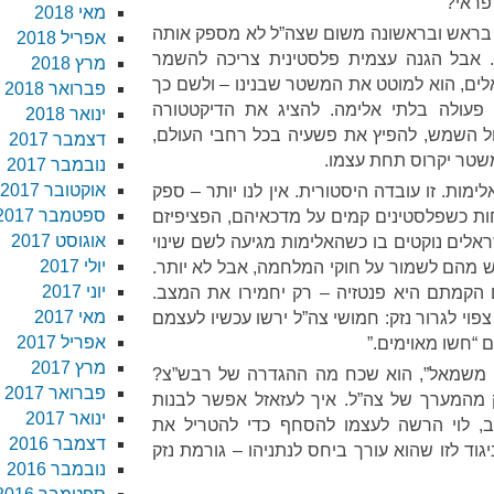
פראי?
מאי 2018
 בראש ובראשונה משום שצה”ל לא מספק אותה
אפריל 2018
. אבל הגנה עצמית פלסטינית צריכה להשמר
מרץ 2018
לים, הוא למוטט את המשטר שבנינו – ולשם כך
פברואר 2018
פעולה בלתי אלימה. להציג את הדיקטטורה
ינואר 2018
ל השמש, להפיץ את פשעיה בכל רחבי העולם,
דצמבר 2017
שטר יקרוס תחת עצמו.
נובמבר 2017
אוקטובר 2017
ימות. זו עובדה היסטורית. אין לנו יותר – ספק
ספטמבר 2017
חות כשפלסטינים קמים על מדכאיהם, הפציפיזם
אוגוסט 2017
אלים נוקטים בו כשהאלימות מגיעה לשם שינוי
יולי 2017
ש מהם לשמור על חוקי המלחמה, אבל לא יותר.
יוני 2017
 הקמתם היא פנטזיה – רק יחמירו את המצב.
מאי 2017
פוי לגרור נזק: חמושי צה”ל ירשו עכשיו לעצמם
אפריל 2017
 “חשו מאוימים.”
מרץ 2017
ם משמאל”, הוא שכח מה ההגדרה של רבש”צ?
פברואר 2017
 מהמערך של צה”ל. איך לעזאזל אפשר לבנות
ינואר 2017
ב, לוי הרשה לעצמו להסחף כדי להטריל את
דצמבר 2016
יגוד לזו שהוא עורך ביחס לנתניהו – גורמת נזק
נובמבר 2016