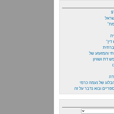
9
שראל
מת"
ה
דין"
ברתית
י והמזעזע של
 דת ושוויון
דה
הבלוג של נעמה כרמי
ריים ובוא נדבר על זה