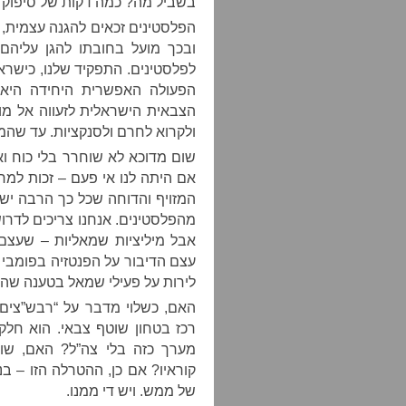
בשביל מה? כמה דקות של סיפוק 
הפלסטינים זכאים להגנה עצמית,
ובכך מועל בחובתו להגן עליהם
לפלסטינים. התפקיד שלנו, כישרא
הפעולה האפשרית היחידה היא 
הצבאית הישראלית לזעווה אל מו
ולקרוא לחרם ולסנקציות. עד שהמ
שום מדוכא לא שוחרר בלי כוח ואל
אם היתה לנו אי פעם – זכות למ
המזויף והדוחה שכל כך הרבה ישר
מהפלסטינים. אנחנו צריכים לדרו
אבל מיליציות שמאליות – שעצם
עצם הדיבור על הפנטזיה בפומבי צ
לירות על פעילי שמאל בטענה שהם
האם, כשלוי מדבר על “רבש”צי
רכז בטחון שוטף צבאי. הוא חלק
מערך כזה בלי צה”ל? האם, שו
קוראיו? אם כן, ההטרלה הזו – בנ
של ממש. ויש די ממנו.