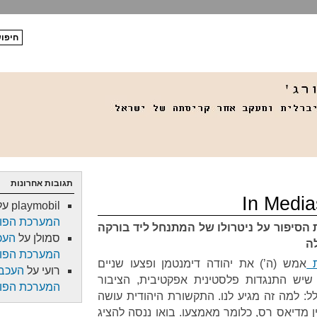
תגובות אחרונות
playmobil
על
המערכת הפול
הסיפור על ניטרולו של המתנחל ליד בורקה
סמולן
על
העכ
ה
המערכת הפול
ת
אמש (ה’) את יהודה דימנטמן ופצעו שניים
רועי
על
העכבר
 שיש התנגדות פלסטינית אפקטיבית, הציבור
המערכת הפול
לל: למה זה מגיע לנו. התקשורת היהודית עושה
 מדיאס רס, כלומר מאמצעו. בואו ננסה להציג