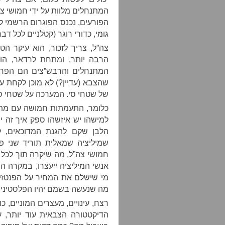
המתנחלים מלוות על ידי חמושי צ
הפורעים, נכנס הפוגרום הרשמי לפעו
גומי, כדורי רוגר (קטלניים לכל דבר),
צה”ל, צריך לזכור, הוא עיקר הט
הרבה יותר, ומתחת לרדאר, הוא
המתנחלים והרבש”צים הם הפרט
שהצבא (עדיין?) לא מוכן לקחת על
של שטחי סי. המערכה על שטחי סי
כלומר, התעמתות חמושה עם מתנ
למישהו יש איזשהו ספק איך זה יי
הלבן שקם להגנת המדוכאים, ל
שמיליציה שמאלית תוריד שני פו
חמושי צה”ל, מה שיקרה תוך לכל
אנשי המיליציה ייעצרו, במקרה ה
מי שישלם את המחיר על הפנטזיה
מה שנעשה בשמם יהיו הפלסטינים
רצח, עינויים, מעצרים המוניים, כ
הדיקטטורה הצבאית עוד יותר, 