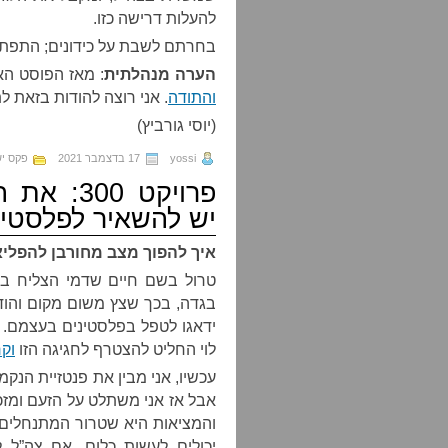
להעלות דרישה כזו.
בחרתם לשבת על כידונים; התפתח 
הערה מנהלתית
: מאז הפוסט ה
והתודה
. אני רוצה להודות בזאת ל
(יוסי גורביץ)
yossi
17 בדצמבר 2021
פקס י
פרויקט 0
יש להשאיר לפלסטינ
איך להפוך מצב מחורבן להפליא
טרול בשם חיים שדמי הצליח בת
בגדה, בכך שצץ משום מקום והודי
ידאגו לטפל בפלסטינים בעצמם. ש
לוי החליט להצטרף לחגיגה הזו
וק
עכשיו, אני מבין את פנטזיית הנק
אבל אז אני משתלט על הזעם ומזכי
והמציאות היא שטרור המתנחלים 
יכולים לעשות כלום, אם צה”ל 