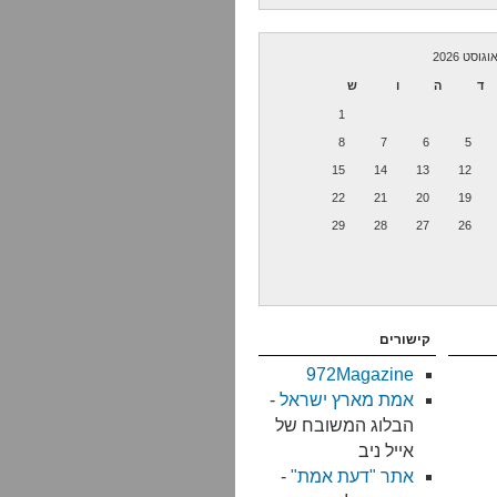
וגוסט 2026
ד
ה
ו
ש
1
8
7
6
5
15
14
13
12
22
21
20
19
29
28
27
26
קישורים
972Magazine
אמת מארץ ישראל
-
הבלוג המשובח של
אייל ניב
אתר "דעת אמת"
-