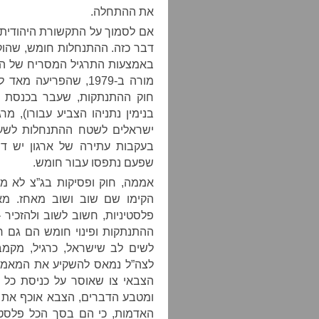
את ההתחלה.
אם לסמוך על התקשורת היהודית, 
באמצעות התרגיל המסריח של הגד
מורה ב-1979, שהפריע
בנימין נתניהו הצביע עבורו), מ
ישראלים לשטח ההתנחלות לש
בעקבות עתירה של ארגון יש די
שפעם נתפסו עבור חומש.
אממה, חוק ופסיקות בג”צ לא ממ
פלסטיניות, חשוב לשוב ולהזכיר 
ההתנתקות ופינוי חומש הם גם ח
לשים לב שישראל, כרגיל, מקמב
ומטבע הדברים, הצבא אוכף את ה
האדמות, כי הם בסך הכל פלסטי