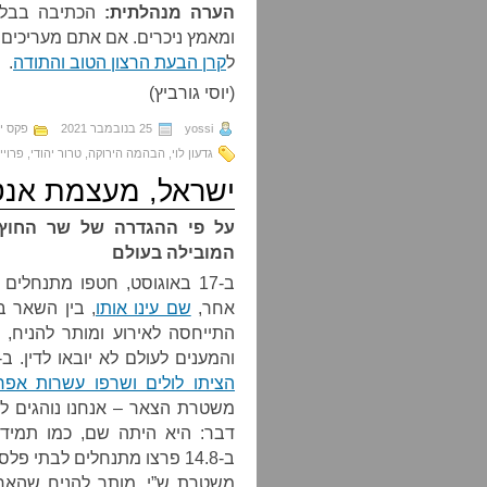
הערה מנהלתית:
הכתיבה בבלוג
ומאמץ ניכרים. אם אתם מעריכים 
ל
קרן הבעת הרצון הטוב והתודה
.
(יוסי גורביץ)
yossi
25 בנובמבר 2021
פקס י
גדעון לוי
,
הבהמה הירוקה
,
טרור יהודי
,
פרוייקט
ישראל, מעצמת אנט
על פי ההגדרה של שר החוץ,
המובילה בעולם
ב-17 באוגוסט, חטפו מתנחלי
אחר,
שם עינו אותו
, בין השאר ב
התייחסה לאירוע ומותר להניח,
והמענים לעולם לא יובאו לדין. ב-15 למאי השנה, פלשו מתנחלים לכפר קוסרא,
הציתו לולים ושרפו עשרות אפר
משטרת הצאר – אנחנו נוהגים ל
דבר: היא היתה שם, כמו תמיד,
ב-14.8 פרצו מתנחלים לבתי פלסטינים בחברון ותקפו