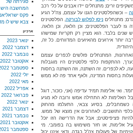
סגירתה של
קיפים זרים; מתנחלים יידו אבנים על כלי רכב
המחשבה הישר
ה
– וכשהפלסטינים הגנו על עצמם, צה”ל הגיע
פקס ישראליאנ
גדם; מתנחלים
ניסו לפלוש לבורקה
, הפלסטינים
צבא שיש לו מד
ה גז לעבר הפלסטינים; וכן הלאה, וכן הלאה.
ארכיון
וש שנים בלבד. הוא מציין רק תקריות שמישהו
ה יותר אירועים מהאיועים המדווחים. כל זה,
ינואר 2023
יהודית.
דצמבר 2022
נובמבר 2022
חרונות, המתנחלים פולשים לכפרים עצמם
אוקטובר 2022
רך, ההתקפות כלפי פלסטינים היו מוגבלות
ספטמבר 2022
, לא לכפרים. זה השתנה, וזה השתנה בחסות
יולי 2022
פועלות בחסות המדינה, ולאף אחד פה לא ממש
מאי 2022
אפריל 2022
מד. ואי אלימות תמיד עדיפה (אני, כזכור, דוגל
פברואר 2022
בל האלימות לא התחילה אמש ורובה לא מגיע
ינואר 2022
 כשמחבלים, בסיוע צבאי, התעלמו מהחוק
דצמבר 2021
 כלפי התושבים. לאחרונים אין מוצא של ממש.
נובמבר 2021
היות פציפיסטים; אבל את הדרישה הזו יוכל
אוקטובר 2021
ל אלימות, או חזר משימוש בה בפומבי. מי
ספטמבר 2021
יות של פעולות צה”ל בגדה, ודאי איננו יכול