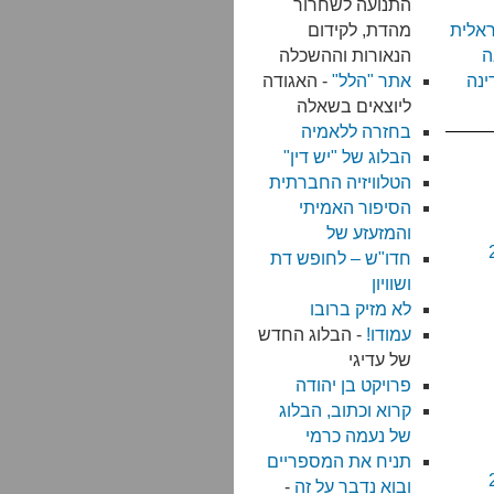
התנועה לשחרור
אלית
מהדת, לקידום
ה
הנאורות וההשכלה
ינה
אתר "הלל"
- האגודה
ליוצאים בשאלה
בחזרה ללאמיה
הבלוג של "יש דין"
הטלוויזיה החברתית
הסיפור האמיתי
והמזעזע של
חדו"ש – לחופש דת
ושוויון
לא מזיק ברובו
עמודו!
- הבלוג החדש
של עדיגי
פרויקט בן יהודה
קרוא וכתוב, הבלוג
של נעמה כרמי
תניח את המספריים
ובוא נדבר על זה
-