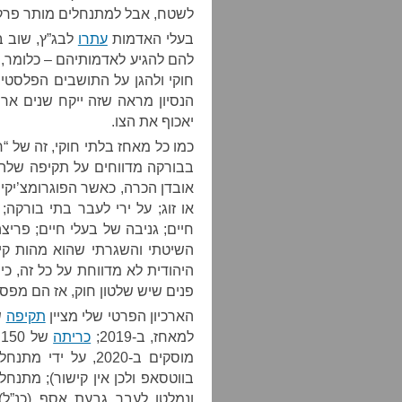
לשטח, אבל למתנחלים מותר פרק
בעלי האדמות
עתרו
להם להגיע לאדמותיהם – כלומר, 
חוקי ולהגן על התושבים הפלסטיני
הנסיון מראה שזה ייקח שנים ארו
יאכוף את הצו.
כמו כל מאחז בלתי חוקי, זה של 
בבורקה מדווחים על תקיפה שלה
אובדן הכרה, כאשר הפוגרומצ’יקים
או זוג; על ירי לעבר בתי בורקה;
חיים; גניבה של בעלי חיים; פריצ
השיטתי והשגרתי שהוא מהות קי
היהודית לא מדווחת על כל זה, כ
פנים שיש שלטון חוק, אז הם מפסי
הארכיון הפרטי שלי מציין
תקיפה
ש
למאחז, ב-2019;
כריתה
מוסקים ב-2020, על 
ונמלטו לעבר גבעת אסף (כנ”ל);