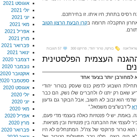
אוגוסט 2021
יולי 2021
רסיס בתחת; חיו איתו. זו בחירתכם.
יוני 2021
אחרון התקבלה תרומה ב
קרן הבעת הרצון הטוב
מאי 2021
תורם.
אפריל 2021
מרץ 2021
פברואר 2021
שראליאנה
בורקה
,
טרור יהודי
,
פרויקט 300
57 תגובות
ינואר 2021
30: את ההגנה העצמית הפלסטינית
דצמבר 2020
ים
נובמבר 2020
אוקטובר 2020
 למחורבן יותר בצעד אחד
ספטמבר 2020
חילת השבוע לדפוק כנס שעסק בטרור יהודי
אוגוסט 2020
ע שאם רק יתנו לו ולחברים שלו נשק, הם כבר
יולי 2020
דמי הוא זבוב לא חשוב, אבל הבוקר גם גדעון
יוני 2020
רא
ל”רבש”צים משמאל.”
מאי 2020
מה. באמת. יש לי פנטזיות כאלה בעצמי מדי פעם,
אפריל 2020
ר לעצמי את ההבחנה בין פנטזיות ובין מציאות.
מרץ 2020
הוא טרור פרוקסי של צה”ל. המתנחלים לא היו
פברואר 2020
לא היה רוצה. חלק ניכר מפעולות הטרור של
ינואר 2020