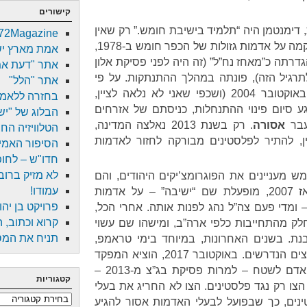
קישורים
דימנטמן היה “תלמיד בישיבת חומש.” רק שאין
72Magazine
דבר כזה. ההתנחלות חומש, שהוקמה על אדמות גזולות של הכפר חומש ב-1978,
אמת מארץ י
רתה כ”מאחז נח”ל” (זה היה לפני פסיקת אלון
אתר "דעת א
ה מאד לתרגיל הזה), פונתה במהלך ההתנתקות. על פי
אתר "הלל"
חוק ההתנתקות, שעבר בכנסת באוקטובר 2004 (ושכפי שאני לא נלאה לציין,
בחזרה ללאמי
רגע סיום פינוי ההתנחלות, כניסתם של אזרחים
הבלוג של "יש 
עבר
אסורה
. רק בשנת 2013 נאלצה המדינה,
הטלוויזיה הח
ן, להתיר לפלסטינים מבורקה לחזור לאדמות
הסיפור האמית
חדו"ש – לחופש
לא מזיק ברובו
ש מעניינים את הפוגרומצ’יקים היהודים, והם
עמודו!
הקימו שם שוב ושוב מאחז. מאז 2007, מופעלת שם “ישיבה” – על אדמות
פרויקט בן יהו
– ומדי פעם צה”ל נהג לפנות אותה. אחרי הכל,
קרוא וכתוב, 
לק מהתחייבות כלפי ארה”ב, ומישהו שם עשוי
תניח את המספ
נת. בשנים האחרונות, במיוחד בימי טראמפ,
לצה”ל נמאס להשקיע את המאמצים הנדרשים. באוקטובר 2017, הוציא המפקד
הצבאי צו שאוסר על כניסת כל אדם לשטח – למרות פסיקת בג”צ מ-2013 –
קטגוריות
צו רק נגד פלסטינים. הצו לא החריג את בעלי
קטגוריות
נים, כך שבפועל לבעלי האדמות אסור להגיע