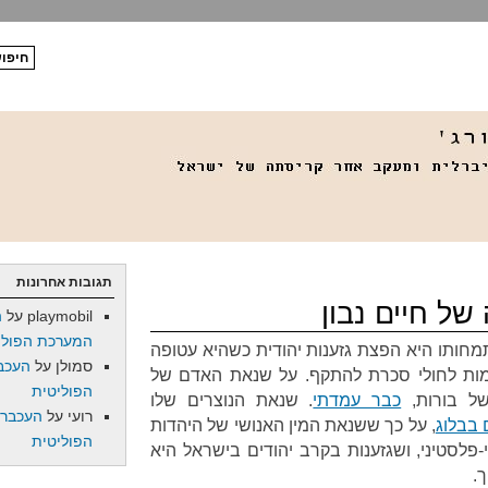
תגובות אחרונות
ל חיים נבון
playmobil
על
ה
המערכת הפולי
מחותו היא הפצת גזענות יהודית כשהיא עטופה
סמולן
על
העכב
רמות לחולי סכרת להתקף. על שנאת האדם של
הפוליטית
של בורות,
כבר עמדתי
. שנאת הנוצרים שלו
רועי
על
העכברו
 בבלוג
, על כך ששנאת המין האנושי של היהדות
הפוליטית
פלסטיני, ושגזענות בקרב יהודים בישראל היא
.