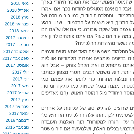
שהמוסר האנושי עבר את המוסר היהודי בערך
מאי 2018
בל הם אינם מסוגלים להודות בכך. אם יאמרו
אפריל 2018
התלמוד – וההלכה היהודית, כמו רוב מוחלט של
מרץ 2018
ל התנ"ך; היא נשענת על התלמוד – שגו. וברגע
פברואר 2018
 עצמם מול שוקת שבורה. כי אם אלו ש"אם הם
ינואר 2018
ן, במה עוד הם טעו? אם אתם פותחים לדיון את
דצמבר 2017
ה נשאר מהיהדות ההלכתית?
נובמבר 2017
ש על התלמוד משמש יפה מאד אתאיסטים זועמים
אוקטובר 2017
ם בדיונים פומביים אמרות תלמודיות אוויליות
ספטמבר 2017
 אותם מתפתלים ואת הקהל צוחק – אבל הוא
אוגוסט 2017
ותר. הוא משמש רבנים חסרי מצפון ככותבי
יולי 2017
הו ונבלות אחרות, כדי לתאר את עצמם כמי
יוני 2017
טות ממנה בגלל שטויות כמו לוגיקה ומוסר.
מאי 2017
וסר היהודי" מול המוסר האנושי (הם מעדיפים
אפריל 2017
מרץ 2017
פברואר 2017
 שרוצים להרגיש סוג של עליונות על אחרים
ינואר 2017
יטימית לכך, התרעלה ההלכתית הזו היא כלי
דצמבר 2016
 על "חזרה למקורות" תוך העלמת העובדה
נובמבר 2016
השתמש בכלים האלה, ושלמעשה אם היה משטר