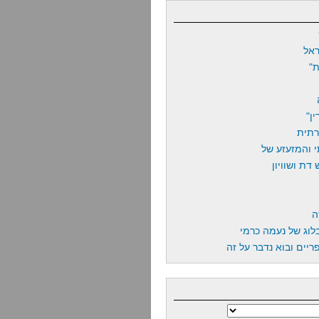
אל
"
ן"
רתית
 והמזעזע של
דת ושוויון
ה
לוג של נעמה כרמי
יים ובוא נדבר על זה