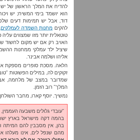
להדיח את המלך הראשון של ישרא
הוא יושמד בימי המשיח; יש ויכו
דוד, אבל יש תמימות דעים שלפנ
להקים
מחנות השמדה לעמלקים
.
טוטאלית יותר מזו שמצווים עליה 
האויב רק אם יש מקום לחשוד שה
שיציל ילד עמלקי ממחנות ההשמ
אליהו ושלמה אבינר.
הלאה. מסכת סופרים מספקת את
זקוקים לה, במילים הפשוטות "טוב
שמדובר במצב של מלחמה, אבל 
המלך" רוב הזמן.
נמשיך. יוסף קארו, מחבר השולחן ע
"עובדי גלולים משבעה העממין,
בהמה דקה מישראל בארץ ישראל
בהן, אין מסבבין להם המיתה ו
מהם שנפל לים, אינו מעלהו אפ
אפילו בשכר, אם לא היכא דא