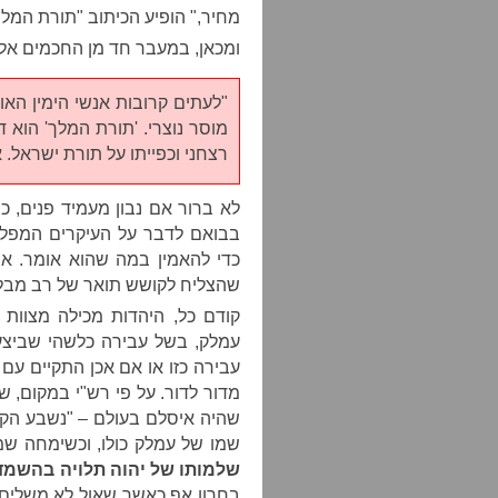
מחיר," הופיע הכיתוב "תורת המלך
ומכאן, במעבר חד מן החכמים אל ה
"לעתים קרובות אנשי הימין הא
מוסר נוצרי. 'תורת המלך' הוא 
רצחני וכפייתו על תורת ישראל. א
לא ברור אם נבון מעמיד פנים, 
בבואם לדבר על העיקרים המפל
כדי להאמין במה שהוא אומר. אנ
שהצליח לקושש תואר של רב מבלי
קודם כל, היהדות מכילה מצוות 
עמלק, בשל עבירה כלשהי שביצע 
עבירה כזו או אם אכן התקיים עם 
מדור לדור. על פי רש"י במקום, ש
שהיה איסלם בעולם – "נשבע הקב
שמו של עמלק כולו, וכשימחה ש
שלמותו של יהוה תלויה בהשמ
בחרון אף כאשר שאול לא משלים 