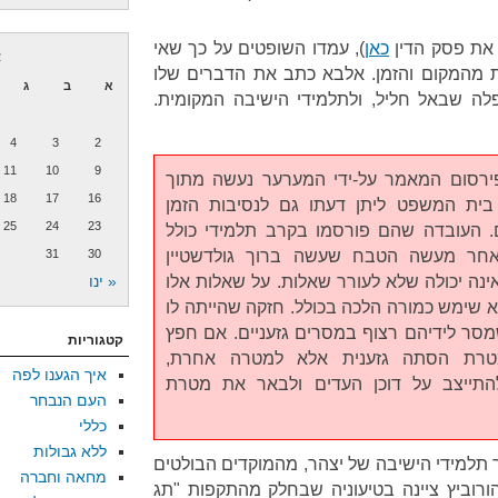
את פסק הדין
כאן
), עמדו השופטים על כך שאי
א
 מהמקום והזמן. אלבא כתב את הדברים שלו
א
ב
ג
 שבאל חליל, ולתלמידי הישיבה המקומית.
4
3
2
11
10
9
פירסום המאמר על-ידי המערער נעשה מתוך
18
17
16
בית המשפט ליתן דעתו גם לנסיבות הזמן
25
24
23
. העובדה שהם פורסמו בקרב תלמידי כולל
אחר מעשה הטבח שעשה ברוך גולדשטיין
30
31
ה יכולה שלא לעורר שאלות. על שאלות אלו
« ינו
 שימש כמורה הלכה בכולל. חזקה שהייתה לו
סר לידיהם רצוף במסרים גזעניים. אם חפץ
קטגוריות
רת הסתה גזענית אלא למטרה אחרת,
איך הגענו לפה
 להתייצב על דוכן העדים ולבאר את מטרת
העם הנבחר
כללי
ללא גבולות
 תלמידי הישיבה של יצהר, מהמוקדים הבולטים
מחאה וחברה
הורוביץ ציינה בטיעוניה שבחלק מהתקפות "תג