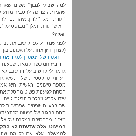
למה שבתי לנבון? משום שאחר
שהמדינה צריכה להסביר מדוע לא
"תורת המלך" לדין, מיהר נבון לה
היא ש"תורת המלך" מבוסס על "מו
וואלה?
לפני שנתחיל לפרק שוב את נבון,
(לצורך דיון אחר, עליו אכתוב בקר
ההחלטה של וינשטיין לסגור את ה
הורוביץ המוכשרת מאד, שטענה 
גרמה לי לחשוב על זה שוב. לא 
הערות סרקסטיות של הנשיא גרוני
מספר טיעונים: ראשית, היא אמ
הסתה לגזענות פשוט מחסלת את ה
עידו אלבא ו"הלכות הריגת גויים
שם קבעו השופטים שפרשנות להלכ
תחת ההגנה של "ציטוט מכתבי דת."
מצטט מהפסיקה במקרה של אל
המיעוט, אלה שדעתם לא התק
לממשלה. אלא אם כל מה שהוא