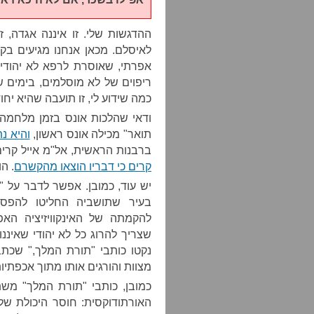
ההדגשות שלי. זו איננה אגדה, 
לאיסלם. מכאן אנחנו מגיעים בק
אפרתי, שאוסרת לרפא לא יהוד
ריפוים של לא מוסלמים, בימים 
כמה שידוע לי, זו תועבה שהיא יחו
ודאי שהלכות אונס בזמן מלחמה 
תואר" מכילה אונס ראשון,
והיא נ
ברבנות הראשית, אל"מ אייל קרים
קרים כי דבריו הוצאו מהקשרם
. ה
יש עוד, כמובן. אפשר לדבר על "
בעיר שתושביה החליטו להפסי
להקמתה של האינקוויזיציה הא
שצריך להרוג כל לא יהודי שאיננו
נקטו כותבי "תורת המלך," שכתב
מצוות והורגים אותו מתוך אכפתיו
כמובן, כותבי "תורת המלך" מש
האורתודוקסית: חוסר היכולת של