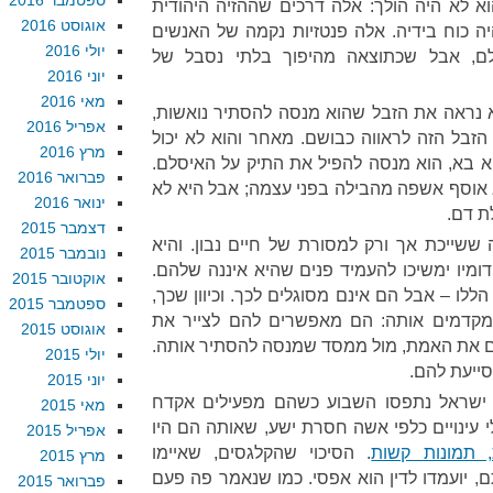
ספטמבר 2016
וא לא היה הולך: אלה דרכים שההזיה היהודית
אוגוסט 2016
ה כוח בידיה. אלה פנטזיות נקמה של האנשים
יולי 2016
ם, אבל שכתוצאה מהיפוך בלתי נסבל של
יוני 2016
מאי 2016
לא נראה את הזבל שהוא מנסה להסתיר נואשות,
אפריל 2016
 הזבל הזה לראווה כבושם. מאחר והוא לא יכול
מרץ 2016
בא, הוא מנסה להפיל את התיק על האיסלם.
פברואר 2016
אוסף אשפה מהבילה בפני עצמה; אבל היא לא
ינואר 2016
ת דם.
דצמבר 2015
ששייכת אך ורק למסורת של חיים נבון. והיא
נובמבר 2015
דומיו ימשיכו להעמיד פנים שהיא איננה שלהם.
אוקטובר 2015
הללו – אבל הם אינם מסוגלים לכך. וכיוון שכך,
ספטמבר 2015
קדמים אותה: הם מאפשרים להם לצייר את
אוגוסט 2015
ם את האמת, מול ממסד שמנסה להסתיר אותה.
יולי 2015
ייעת להם.
יוני 2015
שראל נתפסו השבוע כשהם מפעילים אקדח
מאי 2015
 עינויים כלפי אשה חסרת ישע, שאותה הם היו
אפריל 2015
, תמונות קשות
. הסיכוי שהקלגסים, שאיימו
מרץ 2015
, יועמדו לדין הוא אפסי. כמו שנאמר פה פעם
פברואר 2015