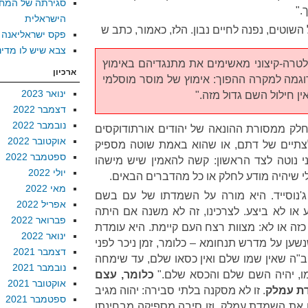
סגירתה של המח
."
הישראלית
שוטים, נפנה לחיים נבון. הלז, כאמור, כתב ש
פקס ישראליאנה
צבא שיש לו מדינ
ולטרה-קיצוני מאשימים את מתנגדיהם באימוץ
ארכיון
דוגמה למקרה ההפוך: אימוץ של מוסר מוסלמי
ינואר 2023
ין חילול השם גדול מזה."
דצמבר 2022
נובמבר 2022
כחלק ממסורת ההונאה של יהודים אורתודוקסים
אוקטובר 2022
צתיים של דתם, או שהוא באמת שוטה מספיק
ספטמבר 2022
י נוטה לצד הראשון: קשה להאמין שיש מישהו
יולי 2022
 שיהיה מודע לחלק או כל מהדברים הבאים.
מאי 2022
ג'נוסייד. היא מורה על השמדתו של עם בשם
אפריל 2022
או לא ביצע. לצרכינו, זה לא משנה אם היתה
פברואר 2022
כזה או לא: מצוות רצח העם קיימת. היא עומדת
ינואר 2022
נשען על מדרש תנחומא – כלומר, זמן ניכר לפני
דצמבר 2021
"ה שאין שמו שלם ואין כסאו שלם, עד שימחה
נובמבר 2021
מו, יהיה השם שלם והכסא שלם."
כלומר, עצם
אוקטובר 2021
דת עמלק
. זו לא מסקנה בלתי סבירה: יהוה מגיב
ספטמבר 2021
את השמדת עמלק, וזו סיבה מספיקה מבחינתו