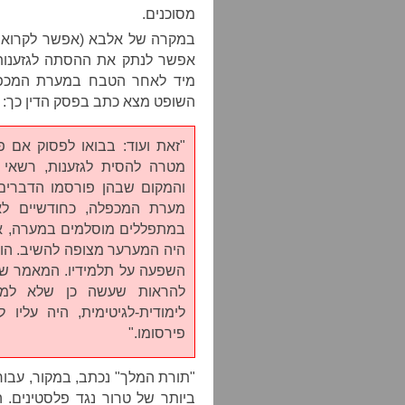
מסוכנים.
במקרה של אלבא (אפשר לקרוא 
אפשר לנתק את ההסתה לגזענות
מיד לאחר הטבח במערת המכפלה
השופט מצא כתב בפסק הדין כך:
"זאת ועוד: בבואו לפסוק אם 
מטרה להסית לגזענות, רשאי 
והמקום שבהן פורסמו הדברים
מערת המכפלה, כחודשיים ל
במתפללים מוסלמים במערה, אינ
היה המערער מצופה להשיב. הוא
השפעה על תלמידיו. המאמר שמ
להראות שעשה כן שלא למט
לימודית-לגיטימית, היה עליו
פירסומו."
"תורת המלך" נכתב, במקור, עבור
ביותר של טרור נגד פלסטינים. 