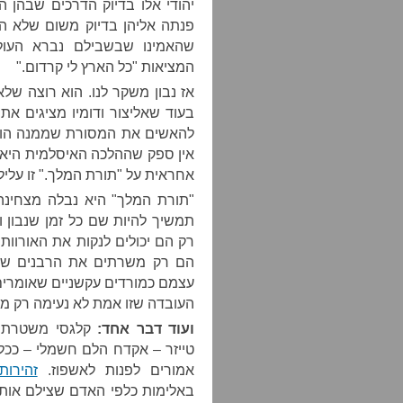
יהודי אלו בדיוק הדרכים שבהן ה
פנתה אליהן בדיוק משום שלא הי
שהאמינו שבשבילם נברא העול
המציאות "כל הארץ לי קרדום."
אז נבון משקר לנו. הוא רוצה ש
בעוד שאליצור ודומיו מציגים את
להאשים את המסורת שממנה הוא 
אין ספק שההלכה האיסלמית היא 
אחראית על "תורת המלך." זו עליל
"תורת המלך" היא נבלה מצחינה 
תמשיך להיות שם כל זמן שנבון ו
רק הם יכולים לנקות את האורוות 
הם רק משרתים את הרבנים שמ
עצמם כמורדים עקשניים שאומרי
העובדה שזו אמת לא נעימה רק מס
ועוד דבר אחד:
קלגסי משטרת י
טייזר – אקדח הלם חשמלי – ככלי
אמורים לפנות לאשפוז.
זהירות
באלימות כלפי האדם שצילם אותם