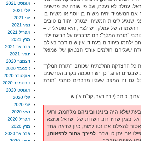
אוגוסט 2021
ל. עמלק לא נעלם, ועל פי שורה של פרשנים
יולי 2021
ח אם המשמיד יהיה משיח בן יוסף או משיח בן
יוני 2021
י שנגיע לימות המשיח, יצטרכו יהודים טובים
מאי 2021
 ההשמדה של עמלק, יש לציין, היא טוטאלית –
אפריל 2021
כותבי "תורת המלך": הם מדברים על הריגת ילדי
מרץ 2021
ם ילחמו ביהודים בעתיד. אין שום דבר בעולם
פברואר 2021
דה שעליהם חולמים עורכי הבטאון של שמואל
ינואר 2021
דצמבר 2020
 כל ההצדקה ההלכתית שכותבי "תורת המלך"
נובמבר 2020
 שבגויים הרוג." כן, יש הסכמה בקרב הפרשנים
אוקטובר 2020
גם זה המצב שעליו מדברים כותבי "תורת
ספטמבר 2020
אוגוסט 2020
רוך, כותב (יורה דעה, קנ"ח א') ש
יולי 2020
יוני 2020
בעת שלא היה בינינו וביניהם מלחמה
, ורועי
מאי 2020
 בזמן שהיו רוב השדות של ישראל וכיוצא
אפריל 2020
אסור להצילם אם נטו למות, כגון שראה אחד
מרץ 2020
ילו אם יתן לו שכר.
לפיכך אסור לרפאותן,
פברואר 2020
יכא משום איבה
."
ינואר 2020