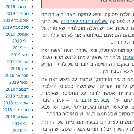
דצמבר 2019
נובמבר 2019
זו הלכה פסוקה, והיא עתיקה מאד. היא קדומה
אוקטובר 2019
לות לפסיקה
שעליה כתבתי לאחרונה
של ברוך
ספטמבר 2019
ים בשבת. אם יש הלכה מוסלמית שאוסרת על
אוגוסט 2019
שבהם הם אינם במלחמה, אני לא מודע לה. עד
יולי 2019
דית ליהדות.
יוני 2019
קודמות לאיסלם, וכפי שכבר ראינו "אשת יפת
מאי 2019
תמכת
על ידי מי שהפך לימים לראש מדור הלכה
אפריל 2019
. בעקבות החשיפה ב"חברים של ג'ורג',"
הודיע
מרץ 2019
וא לא הסביר איך.
פברואר 2019
מצוות עיר הנידחת," שמורה על ביצוע רצח עם
ינואר 2019
ק להיות יהודים, ששימשה כבסיס ההלכתי
דצמבר 2018
פיפיורית. אפשר לדבר על התפיסה שאומרת
נובמבר 2018
 שומר על "
שבע מצוות בני נוח
" – עמדה שבה
אוקטובר 2018
ו ש"כאשר אנחנו ניגשים לגוי שעבר על שבע
ספטמבר 2018
ת מקיום שבע המצוות, אין שום איסור בדבר."
אוגוסט 2018
תמשים לצרכיהם בבעיה המרכזית של היהדות
יולי 2018
ה להשליך זבל רוחני מהעגלה שלה. יש הרבה
יוני 2018