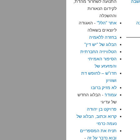
שבה
התנועה לשחרור מהדת,
לקידום הנאורות
וההשכלה
ה
אתר "הלל"
- האגודה
ליוצאים בשאלה
בחזרה ללאמיה
הבלוג של "יש דין"
הטלוויזיה החברתית
הסיפור האמיתי
והמזעזע של
חדו"ש – לחופש דת
ושוויון
לא מזיק ברובו
עמודו!
- הבלוג החדש
של עדיגי
פרויקט בן יהודה
קרוא וכתוב, הבלוג של
נעמה כרמי
תניח את המספריים
ובוא נדבר על זה
-