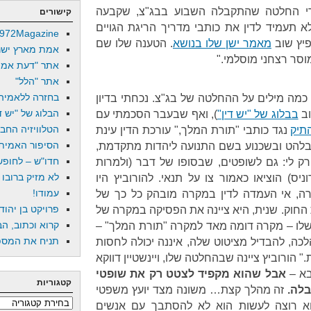
י החלטה שהתקבלה השבוע בבג"צ, שקבעה
קישורים
 תעמיד לדין את כותבי מדריך הריגת הגויים
972Magazine
פיץ שוב
מאמר ישן שלו בנושא
. הטענה שלו שם
אמת מארץ ישר
סר רצחני מוסלמי."
אתר "דעת אמת
אתר "הלל"
בחזרה ללאמיה
 כמה מילים על ההחלטה של בג"צ. נכחתי בדיון
הבלוג של "יש די
וב
בבלוג של "יש דין"
), ואף שבעבר הסכמתי עם
הטלוויזיה החב
תיק
נגד כותבי "תורת המלך," עורכת הדין עינת
הסיפור האמיתי
בלהט ובשכנוע בשם התנועה ליהדות מתקדמת,
חדו"ש – לחופש 
רק לי: גם לשופטים, שבסופו של דבר (ולמרות
לא מזיק ברובו
ס) הוציאו כאמור צו על תנאי. להורוביץ היו
עמודו!
רה, אי העמדה לדין במקרה מובהק כל כך של
פרויקט בן יהוד
חוק. שנית, היא ציינה את הפסיקה במקרה של
קרוא וכתוב, הב
" שלו – מקרה דומה מאד למקרה "תורת המלך" –
תניח את המספר
ה, להבדיל מציטוט שלה, איננה יכולה לחסות
 הורוביץ ציינה שבהחלטה שלו, ויינשטיין דווקא
בא –
אבל שהוא מקפיד לצטט רק את שופטי
קטגוריות
בלה.
זה מהלך קצת… משונה מצד יועץ משפטי
קטגוריות
 רוצה לעשות הוא לא להסתבך עם אנשים