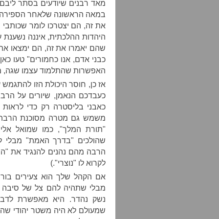
מאד רבנים שיודעים בסתר ליבם 
במאה הראשונה שלאחר הספירה, א
את זה, הם יצטרכו לומר שכותבי 
היהדות ההלכתית, איננה נשענת ע
שהם יאמרו את זה, הם ימצאו את
כבני אדם, אנו כחמורים" טעו כא
האפשרות שהתלמוד עצמו שגה, מ
אז כן, חוסר היכולת הזו להתגמ
כעבדכם הנאמן, שיורים על הרבני
כאבני בליסטרה רק כדי לראות
משמש גם מטרה מסוכנת הרבה י
"תורת המלך", כמו שמואל אלי
שהולכים "בדרך האמת" מבלי לס
הרבה מהם נהנים להנגיד את "המ
לקרוא לו "נוצרי".)
אם הקהל שלך הוא צעירים בורים
מבלי שתהיה להם צל של סיבה לג
נשק נהדר. היא מאפשרת לדבר
שמעולם לא היה משטר יהודי ש