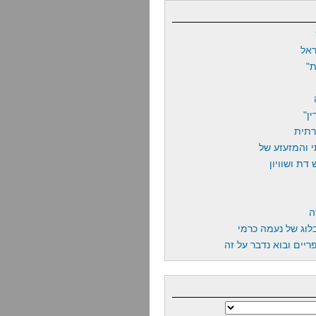
אל
"
ן"
רתית
 והמזעזע של
דת ושוויון
ה
לוג של נעמה כרמי
יים ובוא נדבר על זה