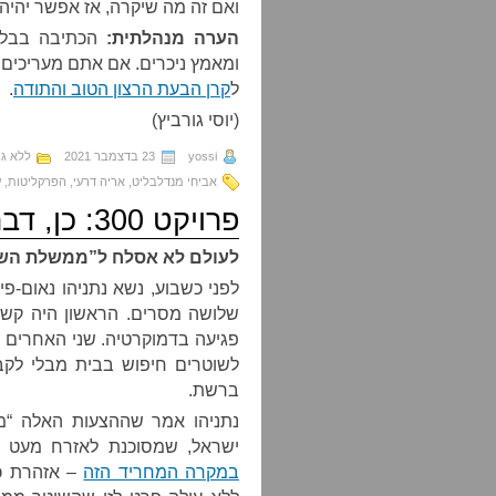
ואם זה מה שיקרה, אז אפשר יהיה 
הערה מנהלתית:
הכתיבה בבלוג
ומאמץ ניכרים. אם אתם מעריכים 
ל
קרן הבעת הרצון הטוב והתודה
.
(יוסי גורביץ)
yossi
23 בדצמבר 2021
ללא גב
אביחי מנדלבליט
,
אריה דרעי
,
הפרקליטות
,
ע
פרויקט 300: כן, דברו בחו”ל
לעולם לא אסלח ל”ממשלת השינו
לפני כשבוע, נשא נתניהו נאום-פי
שלושה מסרים. הראשון היה קש
פגיעה בדמוקרטיה. שני האחרים 
לשוטרים חיפוש בבית מבלי לקבל
ברשת.
נתניהו אמר שההצעות האלה “מת
ישראל, שמסוכנת לאזרח מעט פח
במקרה המחריד הזה
– אזהרת כל