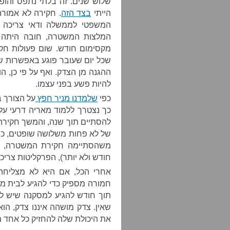
שלוש שנים. זה בלתי נתפס והופך
הייתי
בצד הזה
. חקירה לא אמור
המשפטי לממשלה ודאי צריכה 
המלצות המשטרה, חובה היתה ע
מקסימום חודש. שום פעולות חקי
שכל יום שעובר פוגע באפשרות ש
ההגנה מן הצדק. ואף על פי כן, ה
להיות פשע בפני עצמו.
כפי
שלמדנו מניר חפץ
על הצורך ב
כך נצטרך ללמוד מאריה דרעי על
להסתיים תוך שנה, והמשך חקירה
של לא פחות משלושה שופטים, כשל
משהסתיימה חקירת המשטרה, וב
חודש ולא יותר), הפרקליטות צרי
אחרי הכל, אם היא לא מצליחה
חמורה מספיק כדי להגיע לבית מ
תוך חודש להגיע למסקנה שיש לה 
שאין. צדק מושהה איננו צדק, הוא
את היכולת שלה להחזיק כל אחד 