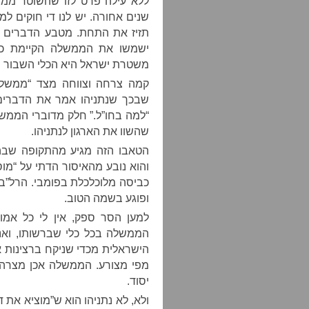
ללא עילה פרט לזו שהשוטר ממצ
שנים אחורה. יש לנו די חוקים 
תזיז את התחת. מטבע הדברים – 
ישמשו את הממשלה הקיימת כדי
משטרת ישראל היא הכלי השבור ה
קמה צרחה וצווחה מצד “ממשלת 
שבכך שנתניהו אמר את הדברים
“למה בחו”ל.” חלק מדוברי הממש
שהשוו את הארגון לנתניהו.
הטאבו הזה מגיע מהתקופה שבה י
והוא נובע מהאיסור הדתי על “מו
כביסה מלוכלכלת בפומבי. הרל”ב
ופוגע בשמה הטוב.
למען הסר ספק, אין לי כל אמון
הממשלה בכל כלי שברשותו, ואנ
הישראלית מכדי שניקח ברצינות א
מפי מצורע. הממשלה אכן מצרה א
יסוד.
ולא, לא נתניהו הוא ש”מוציא את 