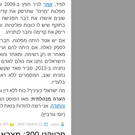
לפיד,
אמר
לני
מפלגת “מרכז” שתרסק את קדימה
שונים אישרו את דבר הפגישה ב
ריסק את קדימה וחבר לנתניהו.
אם יש אטד היתה מפלגה, חבריה 
לספק כאלה. אם היתה להם ועידה
מאחר וזו רק רשימה, ומאחר והו
הישראלים נתנו את כולם לאדם ש
נתניהו שוב, המסמרים ללא ראש 
בלעדיו.
מה ישראלי בעיניך? כוח ללא דין ו
הערה מנהלתית
: מאז הפוסט ה
והתודה
. אני רוצה להודות בזאת ל
(יוסי גורביץ)
yossi
21 בדצמבר 2021
ללא גב
פרויקט 300: מצבא לכנופיה, שלב 4,934