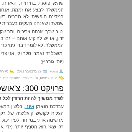
שהיא פוגעת בחירויות האזרח. 
במדינה חופשית, לא חברים בש
שמשהו שאנחנו צועקים בעברית לא
וטוב שכך. אנחנו צריכים יותר ש
זדון, אז יש להוקיע אותם – גם ב
הממשלה, לא לומר דברי גינוי כדי 
ומשכל זה נאמר, סלחו לי, אני צרי
(יוסי גורביץ)
yossi
22 בדצמבר 2021
סגירת
בנימין נתניהו
,
זכויות אזרח
,
ממשלת בנט
,
פר
פרויקט 300: צ’אושסקו דה לה שמאטע
לפיד ממשיך להיות הרודן לכל 
עבדכם הנאמן
איננו
, בלשון המעט
הצליח לקושש קואליציה של רק-ל
רק שאז הוא הסניף יותר מדי את