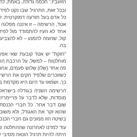
הזועביז.” חכמה גדולה, באמת, לה
ובכל זאת, התרגיל שבו נקט לפיד
כל אדם בעל תודעה דמוקרטית. לפ
אטד, הרשימה – זו איננה מפלגה – שהקים ב-
אחד לא העיז להתמודד מול לפיד.
קול, שהעזה להמנע – לא להצביע
בה.
“חוקת” יש אטד קובעת שאי אפשר
מוחלטות – למשל, על הרכבת הרש
כשזוכרים שלפיד הקים את הרשימ
כך, ושמאז עד היום היא מקדמת ב
הרשימה השניה בגודלה בישראל 
מוסדות, שלא לדבר על פריימריז.
שום דבר אחר. כל חברי הכנסת
שהוא זקר את האגודל, ולא משום
בשיטה הזו ממונים גם חברי הכנס
היתה להיות תרגיל הונאה מסיבי של