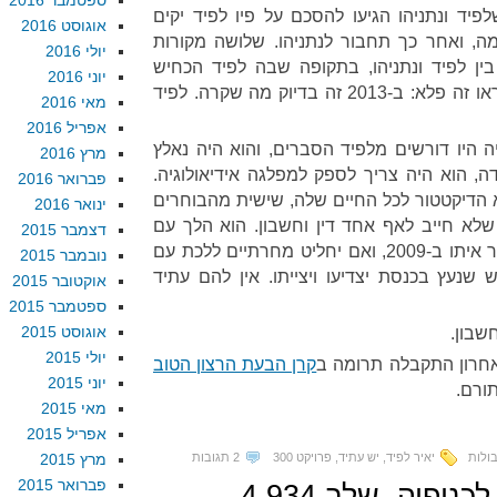
ספטמבר 2016
ר חפץ ב-2009 שלפיד ונתניהו הגיעו להסכם על פיו לפיד יקים
אוגוסט 2016
, ואחר כך תחבור לנתניהו. שלושה מקורות
יולי 2016
ין לפיד ונתניהו, בתקופה שבה לפיד הכחיש
יוני 2016
בתוקף שיש לו כוונות פוליטיות. וראו זה פלא: ב-2013 זה בדיוק מה שקרה. לפיד
מאי 2016
אפריל 2016
היו דורשים מלפיד הסברים, והוא היה נאלץ
מרץ 2016
, הוא היה צריך לספק למפלגה אידיאולוגיה.
פברואר 2016
א הדיקטטור לכל החיים שלה, שישית מהבוחרים
ינואר 2016
לא חייב לאף אחד דין וחשבון. הוא הלך עם
דצמבר 2015
נתניהו ב-2013, סביר מאד שקשר איתו ב-2009, ואם יחליט מחרתיים ללכת עם
נובמבר 2015
שנעץ בכנסת יצדיעו ויצייתו. אין להם עתיד
אוקטובר 2015
ספטמבר 2015
אוגוסט 2015
חשבון.
יולי 2015
אחרון התקבלה תרומה ב
קרן הבעת הרצון הטוב
יוני 2015
תורם.
מאי 2015
אפריל 2015
ולות
יאיר לפיד
,
יש עתיד
,
פרויקט 300
2 תגובות
מרץ 2015
פברואר 2015