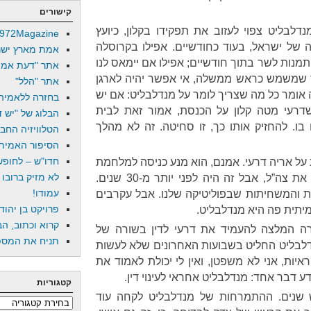
קישורים
מנדלבליט צפוי לעזוב את תפקידו בקלון, כיועץ
972Magazine
 של ישראל, בעוד כחודשיים. אפילו בקרוסלה
אמת מארץ ישר
התמנות לשר בתוך חודשיים; אפילו אם יימאס לנו
אתר "דעת אמת
ר שמשמש כראש ממשלה, אי אפשר יהיה לארגן
אתר "הלל"
 אומר כל מה שצריך לומר על מנדלבליט: אם יש
בחזרה ללאמיה
שדרעי מטה קלון על הכנסת, אמור זאת לבית
הבלוג של "יש די
בו. להחזיק אותו כך, זו סחיטה. זה לא מהלך
הטלוויזיה החב
הסיפור האמיתי
חדו"ש – לחופש 
ות על אריה דרעי. אמנם, הוא מנע כניסה למלחמת
לא מזיק ברובו
המפרץ הראשונה והצליח לכופף את צה”ל, אבל זה היה לפני יותר מ-30 שנים.
עמודו!
 והמשחיתות שבפוליטיקה שלנו. אבל עקרבים
פרויקט בן יהוד
יתית פה היא מנדלבליט.
קרוא וכתוב, הב
ה המלצה להעמיד את דרעי לדין בשורה של
תניח את המספר
נדלבליט החליט בשבועות האחרונים שלא לעשות
ראיות, אני לא משפטן, ואין לי יכולת לאמוד את
ע דבר אחד: מנדלבליט אחראי לעינוי דין.
קטגוריות
שנים. ההתמרחות של מנדלבליט לקחה עוד
קטגוריות