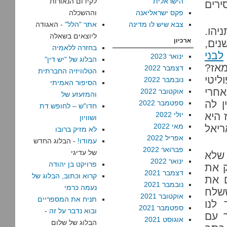
הישראלית
לקידום הנאורות
רים
פקס ישראליאנה
וההשכלה
צבא שיש לו מדינה
אתר "הלל"
- האגודה
יהו.
ליוצאים בשאלה
ארכיון
נים,
בחזרה ללאמיה
לבני
ינואר 2023
הבלוג של "יש דין"
אז?
דצמבר 2022
הטלוויזיה החברתית
ליטי
נובמבר 2022
הסיפור האמיתי
אחרי
אוקטובר 2022
והמזעזע של
ן לה
ספטמבר 2022
חדו"ש – לחופש דת
 היא
יולי 2022
ושוויון
מאי 2022
ריאל
לא מזיק ברובו
אפריל 2022
עמודו!
- הבלוג החדש
פברואר 2022
של עדיגי
 שלא
ינואר 2022
פרויקט בן יהודה
ק את
דצמבר 2021
קרוא וכתוב, הבלוג של
ם את
נובמבר 2021
נעמה כרמי
שלח
אוקטובר 2021
תניח את המספריים
 לנו
ספטמבר 2021
ובוא נדבר על זה
-
 עם
אוגוסט 2021
הבלוג של שלום