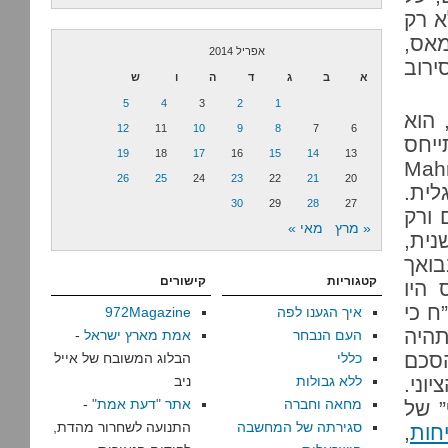
א רק
מאס,
אפריל 2014
ירוב
א
ב
ג
ד
ה
ו
ש
5
4
3
2
1
 הוא
12
11
10
9
8
7
6
ייחס
19
18
17
16
15
14
13
 כמחמוד עבאס (Mahmoud
26
25
24
23
22
21
20
לית.
30
29
28
27
לים ורק
« מרץ
מאי »
נית,
ואך
קטגוריות
קישורים
היו
ח כי
איך הגענו לפה
972Magazine
תהיה
העם הנבחר
אמת מארץ ישראל
-
הסכם
כללי
הבלוג המשובח של אייל
וני.
ללא גבולות
ניב
מחאה וחברה
אתר "דעת אמת"
-
” של
סגירתה של המחשבה
התנועה לשחרור מהדת,
חות
,