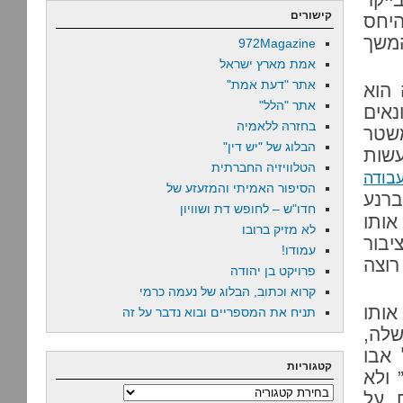
קישורים
יחס
המשך
972Magazine
אמת מארץ ישראל
אתר "דעת אמת"
 הוא
אתר "הלל"
של עיתונאים
בחזרה ללאמיה
משטר
הבלוג של "יש דין"
עשות
הטלוויזיה החברתית
בודה
הסיפור האמיתי והמזעזע של
רנע
חדו"ש – לחופש דת ושוויון
אותו
לא מזיק ברובו
יבור
עמודו!
וצה
פרויקט בן יהודה
קרוא וכתוב, הבלוג של נעמה כרמי
’וקמק עם אותו
תניח את המספריים ובוא נדבר על זה
שלה,
 אבו
קטגוריות
 ולא
קטגוריות
, על