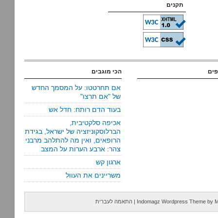
תקנים
פים
הכי מוגבים
אם תחרטטו: על המסמך החדש
של "אם תרצו"
בעוד הדם רותח: חדל אש
אכיפה סלקטיבית,
הברלוסקוניזציה של ישראל, בגידת
הרופאים, ואין מה להתלהב מרבני
צהר: ארבע הערות על המצב
ארגון קש
משריינים את העוול
M
by
Indomagz Wordpress Theme
|
התאמה לעברית