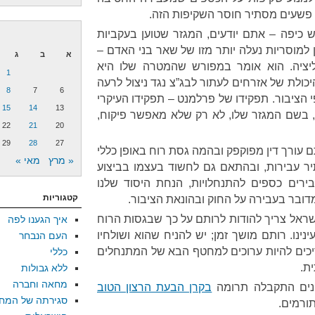
ה פשעים מסתיר חוסר השקיפות הזה.
 כיפה – אתם יודעים, המגזר שטוען בעקביות
למוסריות נעלה יותר מזו של שאר בני האדם –
א
ב
ג
ליציה. הוא אומר במפורש שהמטרה שלו היא
1
כולת של אזרחים לעתור לבג”צ נגד ניצול לרעה
8
7
6
הציבור. תפקידו של פרלמנט – תפקידו העיקרי
15
14
13
 בשם המגזר שלו, לא רק שלא מאפשר פיקוח,
22
21
20
29
28
27
עורך דין מפוקפק ובהמה גסת רוח באופן כללי
« מרץ
מאי »
ר עבירות, ובהתאם גם לחשוד בעצמו בביצוע
רים כספים להתנחלויות, הנחת היסוד שלנו
קטגוריות
דובר בעבירה על החוק ובהונאת הציבור.
שראל צריך להודות לרותם על כך שבגסות הרוח
איך הגענו לפה
ינו. רותם מושך זמן; יש להניח שהוא ושולחיו
העם הנבחר
צריכים להיות ערוכים למחטף הבא של המתנחלים
כללי
ת.
ללא גבולות
מחאה וחברה
נים התקבלה תרומה
בקרן הבעת הרצון הטוב
סגירתה של המח
תורמים.