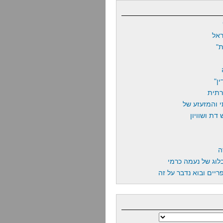
אל
"
ן"
רתית
 והמזעזע של
דת ושוויון
ה
לוג של נעמה כרמי
יים ובוא נדבר על זה