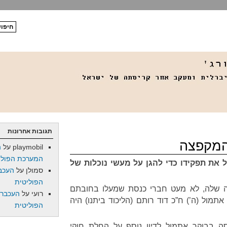
תגובות אחרונות
המקפצה
playmobil
על
ה
המערכת הפולי
 את תפקידו כדי להגן על מעשי נוכלות של
סמולן
על
העכב
הפוליטית
ה שלה, לא מעט חברי כנסת שמעלו בחובתם
רועי
על
העכברו
מול (ה’) ח”כ דוד רותם (הליכוד ביתנו) היה
הפוליטית
ה בבוקר אתמול לדיון נוסף על החלת חוקי