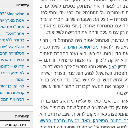
קישורים
בות, לכאורה גוף שמחלק כספים לשלל ערים
 השחורים של ההתנחלויות. כפי שדיווחתי לפני
972Magazine
 מסריח – ניצל את העובדה שרוב חברי הוועדה
אמת מארץ ישר
יחד עם מתנחלת אחרת (שולי מועלם מהאחים
אתר "דעת אמת
 רק עם מועלם ודחה את הדרישה לשקיפות.
אתר "הלל"
בחזרה ללאמיה
ערעור, ואתמול אמור היה להתנהל דיון חריג
הבלוג של "יש די
שאפשר לראות
מ
פרוטוקול הוו
עדה
, שאין לכנות
הטלוויזיה החב
ת הדיון הזה. גם כאן, הוא נעזר בחברת האחים
הסיפור האמיתי
יא זקוקה לערוך התייעצות סיעתית, ורותם –
חדו"ש – לחופש 
הדיון
כאן
) שהוא נוהג להקציב לכך חמש דקות –
לא מזיק ברובו
הפסח. כשנשאל למה, הוא ענה בצורה ישירה:
עמודו!
ע ולהשתמש בו להגיש בג”ץ כדי למנוע בנייה
פרויקט בן יהוד
ן לקבור את הנושא “קבורת חמור,” והודיע שכן,
קרוא וכתוב, הב
שבות.
תניח את המספר
וזריהם, אבל כאן יש עליית מדרגה. אם בדרך
ת עין כדי שנחשוב שהנוזל שהם מזרזפים עלינו
מהמקפצה. כאן המקום להזכיר, שוב, שרותם הוא
קטגוריות
בר בחוזה מפוקפק מאד מטעם חברת הפשע
קטגוריות
למנוע שקיפות על הכספים שמעבירה החטיבה