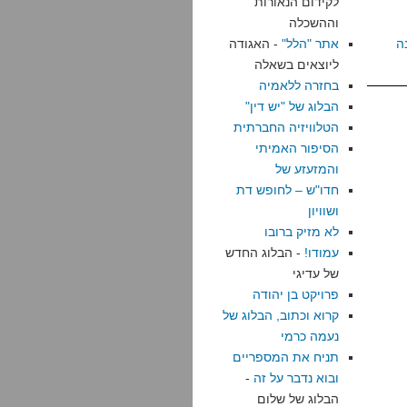
לקידום הנאורות
וההשכלה
ה
אתר "הלל"
- האגודה
ליוצאים בשאלה
בחזרה ללאמיה
הבלוג של "יש דין"
הטלוויזיה החברתית
הסיפור האמיתי
והמזעזע של
חדו"ש – לחופש דת
ושוויון
לא מזיק ברובו
עמודו!
- הבלוג החדש
של עדיגי
פרויקט בן יהודה
קרוא וכתוב, הבלוג של
נעמה כרמי
תניח את המספריים
ובוא נדבר על זה
-
הבלוג של שלום