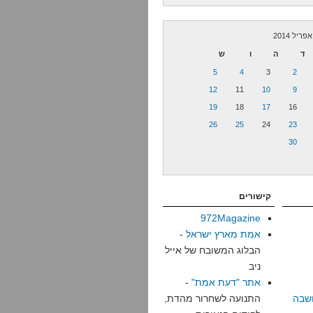
אפריל 2014
ד
ה
ו
ש
5
4
3
2
12
11
10
9
19
18
17
16
26
25
24
23
30
קישורים
972Magazine
אמת מארץ ישראל
-
הבלוג המשובח של אייל
ניב
אתר "דעת אמת"
-
שבה
התנועה לשחרור מהדת,