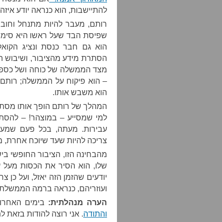
להתיישבות, הוא כנראה יודע איז
רותם, מעבר להיות מתנחל וחובש
שפיסת הבד שעל ראשו היא סימן 
הוא גם חבר כנסת ונציג הקוא
הסתרת מידע מהציבור, ושיבוש הי
מצד הממשלה של כוחה ושל כספי 
– הוא פיקוח על הממשלה; רותם,
הוא משבש אותו.
המהלך של רותם הופך אותו מסתם 
למי שמסייע – במוצהר! – להסתי
עבירות. מעתה, בכל פעם שמעבי
צריכה להיות שעד שיוכח אחרת, מ
מהבחינה הזו, הציבור החופשי בי
שלו, הוא הסיר את הכסות מעל עינ
יודעים שהזמן הזה יאזל, ועל כן 
ועוזריהם, כנראה ברמה הממשלתי
הערה מנהלתית:
בימים האחרו
והתודה
. אני רוצה להודות בזאת ל