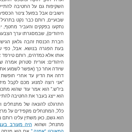
השקיפות גם על החטיבה להתייש
וישובים אבל בפועל צינור הכספים
שבועיים, רותם כבר נקט בתרגיל
נתקעו בפקקים והעביר מחטף, 
היהודים), שבמסגרתו ערך הצבעה
חברת הכנסת זהבה גלאון הגישה 
בעת הפגרה בנושא. אבל, כפי 
אותו אלא כמדהים, רותם טירפד א
היהודים: אורית סטרוק אמרה שה
שיודה אחר כך (אפשר לשמוע את 
דחה את הדיון עד אחרי חופשת 
“אני רוצה למנוע מכם לקבל מיד
ביו”ש.” הוא אמר עוד שהוא מתכוו
הוא ייצג בעבר את החטיבה להתיי
התרגלנו להונאה של מתנחלים וע
כלל, המתנחלים מקפידים על מראי
הוא גשם, כאן משתין עלינו רותם 
מתנחל; ושהוא
היה מעורב בע
המאורגן “אמנה.”
אם הוא מנסה 