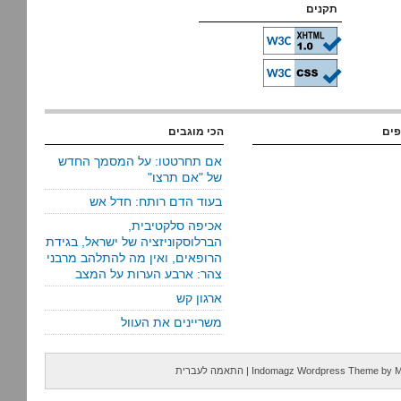
תקנים
פים
הכי מוגבים
אם תחרטטו: על המסמך החדש
של "אם תרצו"
בעוד הדם רותח: חדל אש
אכיפה סלקטיבית,
הברלוסקוניזציה של ישראל, בגידת
הרופאים, ואין מה להתלהב מרבני
צהר: ארבע הערות על המצב
ארגון קש
משריינים את העוול
M
by
Indomagz Wordpress Theme
|
התאמה לעברית