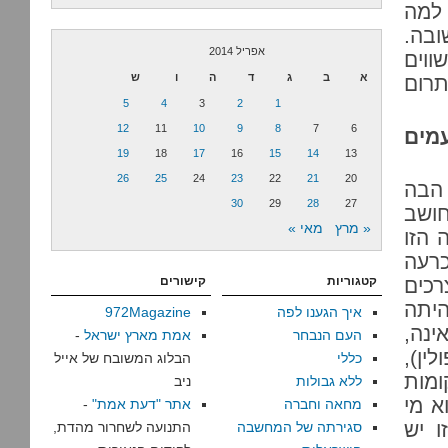
 למה
ובה.
אפריל 2014
ווים
א
ב
ג
ד
ה
ו
ש
תרום
5
4
3
2
1
12
11
10
9
8
7
6
מים
19
18
17
16
15
14
13
26
25
24
23
22
21
20
 הבה
30
29
28
27
חושב
« מרץ
מאי »
 הזו
כרעה
רכים
קטגוריות
קישורים
היתה
איך הגענו לפה
972Magazine
ינה,
העם הנבחר
אמת מארץ ישראל
-
ין),
כללי
הבלוג המשובח של אייל
ומות
ללא גבולות
ניב
א מי
מחאה וחברה
אתר "דעת אמת"
-
ו יש
סגירתה של המחשבה
התנועה לשחרור מהדת,