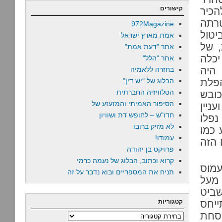
קישורים
הכיר
טרתה
972Magazine
יטול
אמת מארץ ישראל
 של
אתר "דעת אמת"
יכלה
אתר "הלל"
 היה
בחזרה ללאמיה
לת
הבלוג של "יש דין"
הטלוויזיה החברתית
ובש
הסיפור האמיתי והמזעזע של
יין
חדו"ש – לחופש דת ושוויון
נפלו
לא מזיק ברובו
 כמו
עמודו!
 הזה
פרויקט בן יהודה
קרוא וכתוב, הבלוג של נעמה כרמי
עמוס
תניח את המספריים ובוא נדבר על זה
 מעל
שביט
ייחס
קטגוריות
הסחת
קטגוריות