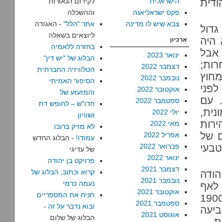
ודית
הישראלית
לקידום הנאורות
פקס ישראליאנה
וההשכלה
צבא שיש לו מדינה
אתר "הלל"
- האגודה
גדול
ליוצאים בשאלה
 היה
ארכיון
בחזרה ללאמיה
 אבל
ינואר 2023
הבלוג של "יש דין"
רות;
דצמבר 2022
הטלוויזיה החברתית
 חי מחוץ
נובמבר 2022
הסיפור האמיתי
לפני
אוקטובר 2022
והמזעזע של
 עם
ספטמבר 2022
חדו"ש – לחופש דת
נית,
יולי 2022
ושוויון
רות
מאי 2022
לא מזיק ברובו
ם של
אפריל 2022
עמודו!
- הבלוג החדש
י טבעי
פברואר 2022
של עדיגי
ינואר 2022
פרויקט בן יהודה
דצמבר 2021
קרוא וכתוב, הבלוג של
הודה
נובמבר 2021
נעמה כרמי
 לאף
אוקטובר 2021
תניח את המספריים
חר אין את הזכות להתעלם מההיסטוריה של 1900
ספטמבר 2021
ובוא נדבר על זה
-
ביעה
אוגוסט 2021
הבלוג של שלום
ת –