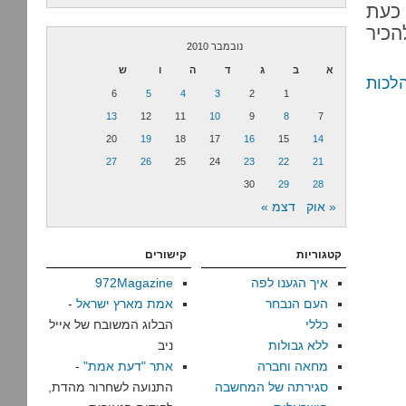
כעת
הכיר
נובמבר 2010
א
ב
ג
ד
ה
ו
ש
6
5
4
3
2
1
13
12
11
10
9
8
7
20
19
18
17
16
15
14
27
26
25
24
23
22
21
30
29
28
« אוק
דצמ »
קטגוריות
קישורים
איך הגענו לפה
972Magazine
העם הנבחר
אמת מארץ ישראל
-
כללי
הבלוג המשובח של אייל
ללא גבולות
ניב
מחאה וחברה
אתר "דעת אמת"
-
סגירתה של המחשבה
התנועה לשחרור מהדת,