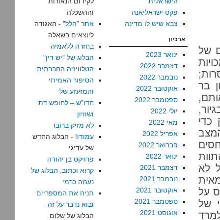
הישראלית
לקידום הנאורות
פקס ישראליאנה
וההשכלה
צבא שיש לו מדינה
אתר "הלל"
- האגודה
ליוצאים בשאלה
ארכיון
בחזרה ללאמיה
ם של
ינואר 2023
הבלוג של "יש דין"
יות
דצמבר 2022
הטלוויזיה החברתית
רות;
נובמבר 2022
הסיפור האמיתי
ן בר
אוקטובר 2022
והמזעזע של
ותם,
ספטמבר 2022
חדו"ש – לחופש דת
יור,
יולי 2022
ושוויון
 כדי
מאי 2022
לא מזיק ברובו
מצב
אפריל 2022
עמודו!
- הבלוג החדש
כת יחסים
פברואר 2022
של עדיגי
תוות
ינואר 2022
פרויקט בן יהודה
ל לא
דצמבר 2021
קרוא וכתוב, הבלוג של
מאית
נובמבר 2021
נעמה כרמי
ס על
אוקטובר 2021
תניח את המספריים
ספטמבר 2021
י של
ובוא נדבר על זה
-
אוגוסט 2021
למרד
הבלוג של שלום