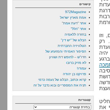
עדות
קישורים
דרגת
972Magazine
רבות
אמת מארץ ישראל
ורמת
אתר "דעת אמת"
אתר "הלל"
 וזו
בחזרה ללאמיה
הבלוג של "יש דין"
 רק
הטלוויזיה החברתית
עדת
הסיפור האמיתי והמזעזע של
יהיה
חדו"ש – לחופש דת ושוויון
רגע
לא מזיק ברובו
מכה
עמודו!
סיבה
פרויקט בן יהודה
דושת
קרוא וכתוב, הבלוג של נעמה כרמי
חדשה
תניח את המספריים ובוא נדבר על זה
עצת
קטגוריות
ליט
ף את
קטגוריות