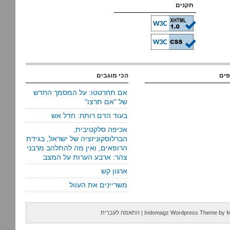
תקנים
פים
הכי מוגבים
אם תחרטטו: על המסמך החדש
של "אם תרצו"
בעוד הדם רותח: חדל אש
אכיפה סלקטיבית,
הברלוסקוניזציה של ישראל, בגידת
הרופאים, ואין מה להתלהב מרבני
צהר: ארבע הערות על המצב
ארגון קש
משריינים את העוול
M
by
Indomagz Wordpress Theme
|
התאמה לעברית