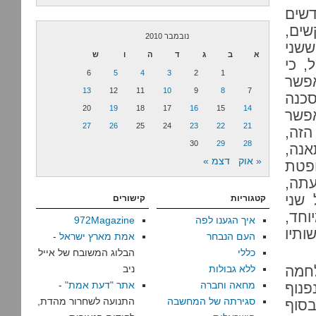
שים
שים,
נובמבר 2010
ששני
א
ב
ג
ד
ה
ו
ש
, כי
6
5
4
3
2
1
פשר
13
12
11
10
9
8
7
סכנה
20
19
18
17
16
15
14
אפשר
27
26
25
24
23
22
21
זה,
30
29
28
אנה,
« אוק
דצמ »
ופטת
עתה,
שני
קטגוריות
קישורים
וחד,
איך הגענו לפה
972Magazine
ותיו
העם הנבחר
אמת מארץ ישראל
-
כללי
הבלוג המשובח של אייל
חמה
ללא גבולות
ניב
מחאה וחברה
אתר "דעת אמת"
-
פנוף
סגירתה של המחשבה
התנועה לשחרור מהדת,
סוף