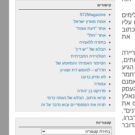
קישורים
ימים
972Magazine
עליו
אמת מארץ ישראל
כתוב
אתר "דעת אמת"
אתר "הלל"
 את
בחזרה ללאמיה
הבלוג של "יש דין"
יירה
הטלוויזיה החברתית
תים,
הסיפור האמיתי והמזעזע של
גיע
חדו"ש – לחופש דת ושוויון
מו"
לא מזיק ברובו
מנם
עמודו!
העסק
פרויקט בן יהודה
נאלץ
קרוא וכתוב, הבלוג של נעמה כרמי
ו את
תניח את המספריים ובוא נדבר על זה
ים".
ברג,
קטגוריות
דובר
קטגוריות