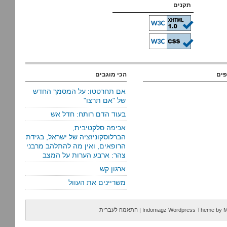
תקנים
פים
הכי מוגבים
אם תחרטטו: על המסמך החדש
של "אם תרצו"
בעוד הדם רותח: חדל אש
אכיפה סלקטיבית,
הברלוסקוניזציה של ישראל, בגידת
הרופאים, ואין מה להתלהב מרבני
צהר: ארבע הערות על המצב
ארגון קש
משריינים את העוול
M
by
Indomagz Wordpress Theme
|
התאמה לעברית