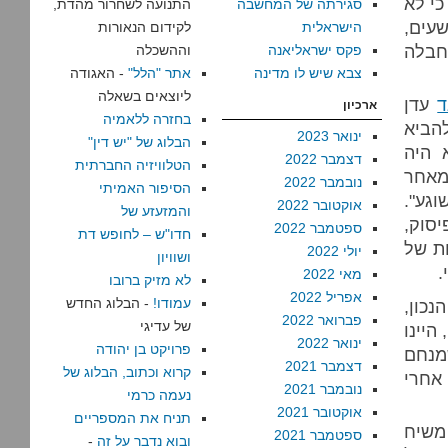
כי לא
סגירתה של המחשבה
התנועה לשחרור מהדת,
עים,
הישראלית
לקידום הנאורות
חבלה
פקס ישראליאנה
וההשכלה
צבא שיש לו מדינה
אתר "הלל"
- האגודה
ליוצאים בשאלה
ד
עדן
ארכיון
בחזרה ללאמיה
להביא
ינואר 2023
הבלוג של "יש דין"
 היה
דצמבר 2022
הטלוויזיה החברתית
מאחר
נובמבר 2022
הסיפור האמיתי
גע".
אוקטובר 2022
והמזעזע של
סוק,
ספטמבר 2022
חדו"ש – לחופש דת
ות של
יולי 2022
ושוויון
.
מאי 2022
לא מזיק ברובו
אפריל 2022
עמודו!
- הבלוג החדש
כון,
פברואר 2022
של עדיגי
היינו
ינואר 2022
פרויקט בן יהודה
מנחם
דצמבר 2021
קרוא וכתוב, הבלוג של
אחרי
נובמבר 2021
נעמה כרמי
אוקטובר 2021
תניח את המספריים
משיח
ספטמבר 2021
ובוא נדבר על זה
-