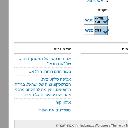
מאי 2006
תקנים
פים
הכי מוגבים
אם תחרטטו: על המסמך החדש
של "אם תרצו"
בעוד הדם רותח: חדל אש
אכיפה סלקטיבית,
הברלוסקוניזציה של ישראל, בגידת
הרופאים, ואין מה להתלהב מרבני
צהר: ארבע הערות על המצב
ארגון קש
משריינים את העוול
M
by
Indomagz Wordpress Theme
|
התאמה לעברית