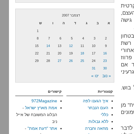
קרטית
עצם,
דצמבר 2007
גישה
א
ב
ג
ד
ה
ו
ש
1
טחון
8
7
6
5
4
3
2
 רשת
15
14
13
12
11
10
9
חורי
22
21
20
19
18
17
16
רווז
29
28
27
26
25
24
23
ד אם
31
30
עיני
« נוב
ינו »
 בוש.
קטגוריות
קישורים
איך הגענו לפה
972Magazine
ח" מן
העם הנבחר
אמת מארץ ישראל
-
מונים
כללי
הבלוג המשובח של אייל
ללא גבולות
ניב
 לדבר
מחאה וחברה
אתר "דעת אמת"
-