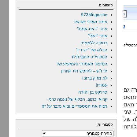
קישורים
972Magazine
אמת מארץ ישראל
אתר "דעת אמת"
אתר "הלל"
בחזרה ללאמיה
הבלוג של "יש דין"
הטלוויזיה החברתית
הסיפור האמיתי והמזעזע של
חדו"ש – לחופש דת ושוויון
לא מזיק ברובו
עמודו!
רה גם
פרויקט בן יהודה
תפס
קרוא וכתוב, הבלוג של נעמה כרמי
 האם
תניח את המספריים ובוא נדבר על זה
 שני
ה של
קטגוריות
לוותה
קטגוריות