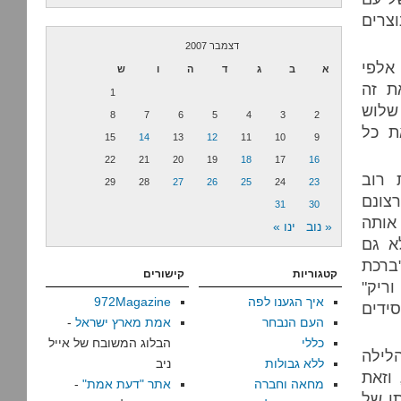
וצרים
דצמבר 2007
אלפי
א
ב
ג
ד
ה
ו
ש
ת זה
1
שלוש
8
7
6
5
4
3
2
ת כל
15
14
13
12
11
10
9
22
21
20
19
18
17
16
 רוב
29
28
27
26
25
24
23
רצונם
31
30
אותה
« נוב
ינו »
א גם
"ברכת
קטגוריות
קישורים
ריק"
איך הגענו לפה
972Magazine
סידים
העם הנבחר
אמת מארץ ישראל
-
כללי
הבלוג המשובח של אייל
לילה
ללא גבולות
ניב
רה, וזאת
מחאה וחברה
אתר "דעת אמת"
-
ו של