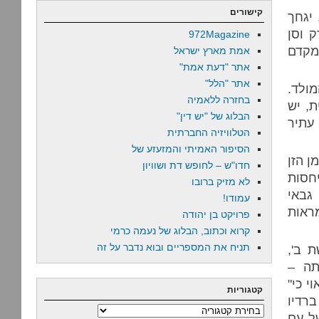
קישורים
 יגחך
ק וסן
972Magazine
 מקדם
אמת מארץ ישראל
אתר "דעת אמת"
אתר "הלל"
ולד.
בחזרה ללאמיה
ת, יש
הבלוג של "יש דין"
עתיר
הטלוויזיה החברתית
הסיפור האמיתי והמזעזע של
ן הזן
חדו"ש – לחופש דת ושוויון
חסות
לא מזיק ברובו
גבאי
עמודו!
מראות
פרויקט בן יהודה
קרוא וכתוב, הבלוג של נעמה כרמי
תניח את המספריים ובוא נדבר על זה
 ב',
תה –
י כי
"
קטגוריות
רדיו
קטגוריות
ל עם