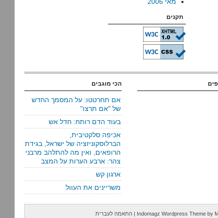
מאי 2006
תקנים
פים
הכי מוגבים
אם תחרטטו: על המסמך החדש
של "אם תרצו"
בעוד הדם רותח: חדל אש
אכיפה סלקטיבית,
הברלוסקוניזציה של ישראל, בגידת
הרופאים, ואין מה להתלהב מרבני
צהר: ארבע הערות על המצב
ארגון קש
משריינים את העוול
M
by
Indomagz Wordpress Theme
|
התאמה לעברית