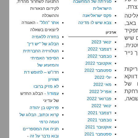
סגירתה של המחשבה
התנועה לשחרור מהדת,
צרת.
הישראלית
לקידום הנאורות
ליטה
פקס ישראליאנה
וההשכלה
באב,
צבא שיש לו מדינה
אתר "הלל"
- האגודה
תפקיד
ליוצאים בשאלה
ארכיון
בחזרה ללאמיה
ם שיש
ינואר 2023
הבלוג של "יש דין"
טנית.
דצמבר 2022
הטלוויזיה החברתית
ך נייר
נובמבר 2022
הסיפור האמיתי
אוקטובר 2022
והמזעזע של
ריקות
ספטמבר 2022
חדו"ש – לחופש דת
ווקא
יולי 2022
ושוויון
ו של
מאי 2022
לא מזיק ברובו
רחקת
אפריל 2022
עמודו!
- הבלוג החדש
נאה,
פברואר 2022
של עדיגי
ינואר 2022
פרויקט בן יהודה
דצמבר 2021
קרוא וכתוב, הבלוג של
נובמבר 2021
נעמה כרמי
אוקטובר 2021
תניח את המספריים
ספטמבר 2021
ובוא נדבר על זה
-