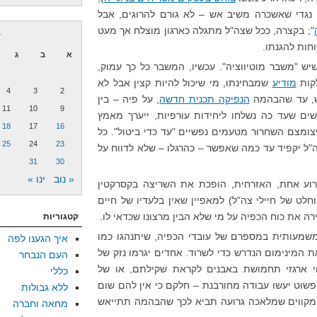
גדי שאשכרה משיב אש – לא גורם להרוגים, אבל
"; בקצרה, ככל שצה"ל מתגלה כארגון מוצלח אך מעט
ד
חות להגנתו.
א
ב
ג
יש "משבר מוטיווציה". עכשיו, המשבר כל כך עמוק,
קות
מודיע
שמבחינתו, מי שיכול להיות קצין אבל לא
4
3
2
אש, עד שהבהמה
הנפיקה תכנית חדשה
, על פיה – בין
11
10
9
שים שעד כה נשלחו ליחידות עורפיות, ייערך מאמץ
18
17
16
, יצומצם השחרור מטעמים נפשיים "עד כדי ביטול". כל
25
24
23
ה"ל יקפיד עד כמה שאפשר – כהרגלו – שלא לדווח על
31
30
« נוב
ינו »
וע אחת, האזרחית, הופכת את השריצה בקסרקטין
לט של חיילי צה"ל) למאפיין שאין בלעדיו של חיים
ה את כוח הכפיה על מי שלא הבין מרצונו שכדאי לו.
קטגוריות
שמעותית במספרם של עובדי הכפיה, שיתנהגו כמו
איך הגענו לפה
 המינימום הנדרש כדי לשרוד. אחדים יגרמו נזק של
העם הנבחר
י ארגזי תחמושת באבנים לקראת שקילתם, או של
כללי
שוט יעשו עבודה מחורבנת – חלקם כי אין להם שום
ללא גבולות
מקווים שמלאכה גרועה תביא לכך שהבהמה תתייאש
מחאה וחברה