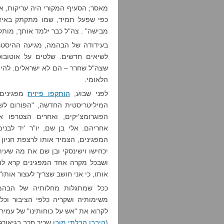
מאסר; הסעיף המקורי היה עריקות, א
כפי שפעל תמיד, שמו מתקתק באיזה 
מבישה" . צה"ל כבר ילמד אותך, מותק,
בעידודה של הבהמה, מגיעה ההיסטר
לשיאים חדשים. שלטים על אוטובוס
שצה"ל שחרר – הם לא ישראלים. להיות
הלאומי.
לפני שבוע,
הותקפו פיזית
מפגינים
המיליטריסטית החדשה, "הפורום לשוו
הפוגרומצ'יקים, ואחרים הצטרפו א
אחריהם. אלי בן שם, יו"ר 'יד לבנ
המפגינים, הצמיד אותו לרצפת חניון ה
יכחישו וישינסקי ובן שם את מה שעית
ושבכל מקרה אחד המפגינים קרא לו 
אותו, כי אני חושב שצריך לעצור אותו".
ככל שמתגלות מחלותיה של הבהמ
משימותיה ושקריה כלפי הציבור וכלפ
לקרוא את "אש על כוחותינו" של עמיר
(
היבבן הבלתי מובן
שכיר חרב בגיאורג