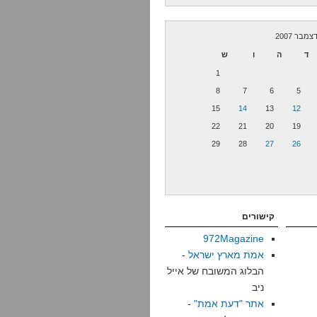
צמבר 2007
ד
ה
ו
ש
1
8
7
6
5
15
14
13
12
22
21
20
19
29
28
27
26
קישורים
972Magazine
אמת מארץ ישראל
-
הבלוג המשובח של אייל
ניב
אתר "דעת אמת"
-