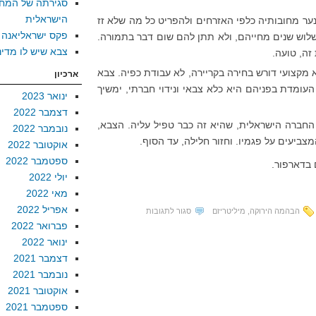
סגירתה של המח
הישראלית
ער מחובותיה כלפי האזרחים ולהפריט כל מה שלא זז
פקס ישראליאנה
לוש שנים מחייהם, ולא תתן להם שום דבר בתמורה.
צבא שיש לו מדינ
זה, טועה.
א מקצועי דורש בחירה בקריירה, לא עבודת כפיה. צבא
ארכיון
ומדת בפניהם היא כלא צבאי ונידוי חברתי, ימשיך
ינואר 2023
דצמבר 2022
חברה הישראלית, שהיא זה כבר טפיל עליה. הצבא,
נובמבר 2022
ביעים על פגמיו. וחזור חלילה, עד הסוף.
אוקטובר 2022
ספטמבר 2022
 בדארפור.
יולי 2022
מאי 2022
אפריל 2022
על
הבהמה הירוקה
,
מיליטריזם
סגור לתגובות
פברואר 2022
מחלת
ינואר 2022
הבהמה
דצמבר 2021
המשוגעת
נובמבר 2021
אוקטובר 2021
ספטמבר 2021