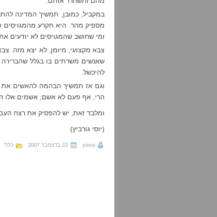
מהם ותשחרר אותם.
במקביל, כמובן, תמשיך המדינה להתנ
מספיק מהר. היא תקרע מהמגויסים ש
ומי שחושב שהמגויסים לא יודעים את 
צבא מקצועי, מיומן, לא יצא מזה. צב
שאנשים משרתים בו בגלל שהברירה הע
להיכשל.
וגם אז תמשיך הבהמה להאשים את ה
הרי, אף פעם לא אשם; אשמים אלו המצ
ומלבד זאת, יש להפסיק את רצח העם
(יוסי גורביץ)
yossi
23 בדצמבר 2007
כללי