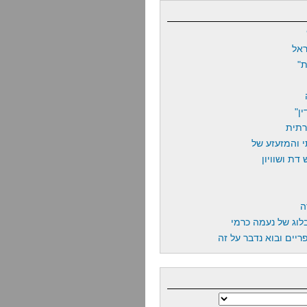
אל
"
ן"
רתית
 והמזעזע של
דת ושוויון
ה
לוג של נעמה כרמי
יים ובוא נדבר על זה