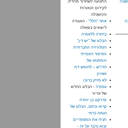
שבה
התנועה לשחרור מהדת,
לקידום הנאורות
וההשכלה
ה
אתר "הלל"
- האגודה
ליוצאים בשאלה
בחזרה ללאמיה
הבלוג של "יש דין"
הטלוויזיה החברתית
הסיפור האמיתי
והמזעזע של
חדו"ש – לחופש דת
ושוויון
לא מזיק ברובו
עמודו!
- הבלוג החדש
של עדיגי
פרויקט בן יהודה
קרוא וכתוב, הבלוג של
נעמה כרמי
תניח את המספריים
ובוא נדבר על זה
-