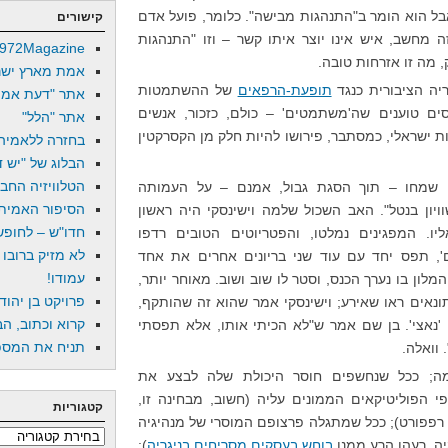
בל הוא הומר ב"התנהגות מבישה". כלומר, פועל אדם
קישורים
מחשב, איש אינו יוצר איתו קשר – וזו "התנהגות
972Magazine
 מה זו אזרחות טובה.
אמת מארץ ישר
יה הציבורית כנגד
תופעת-הרפאים
של ההשתמטות
אתר "דעת אמת
ים טוענים שה'משתמטים' – כולם, כזכור, אנשים
אתר "הלל"
 ישראלי, כמסתבר, פירושו להיות חלק מן הקסרקטין
בחזרה ללאמיה
הבלוג של "יש די
הטלוויזיה החב
 שמחו – תוך הסגת גבול, אמנם – על העמותה
הסיפור האמיתי
יון בנטל". האב השכול שלמה וישינסקי היה ראשון
חדו"ש – לחופש 
ליו. המפגינים נמלטו, והפטריוטים הטובים רדפו
לא מזיק ברובו
ים', תפס יחד עם עוד שני בריונים אחרים את אחד
עמודו!
מלון בו נערך הכנס, וסטר לו שוב ושוב. מאוחר יותר,
פרויקט בן יהוד
ונאים ראו שאירע; וישינסקי אמר שהוא זה שהותקף,
קרוא וכתוב, הב
'נאצי'. בן שם אמר ש"לא הכיתי אותו, אלא תפסתי
תניח את המספר
 וואלה.
ה; ככל שנחשפים חוסר היכולת שלה לבצע את
י הפוליטיקאים הממונים עליה (חשוב, מבחינה זו,
קטגוריות
 רפפורט); ככל שמתגלה פרצופם המוסרי של מנהיגיה
קטגוריות
יה, רעהו הרע ממנו
בוחש בעסקים מסריחים בניגריה
);