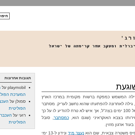
תגובות אחרונות
וגעת
playmobil
על
ה
המערכת הפולי
ילה המשמש כמפקח ברשות מקומית במרכז הארץ
סמולן
על
העכב
גילה לאחרונה להפתעתו שהוא נחשב לעריק. מסתבר
הפוליטית
שעם הגעתו לארץ הוא נידון לשירות של 100 ימים בצה"ל, אך איש לא טרח להודיע לו על כך
רועי
על
העכברו
רותו בצבא האוקראיני (שגם הוא,
כמסתבר
, סובל
הפוליטית
וד ארגון מזוין.
בסיס משטרה צבאית, שם הוא
נעצר מיד
ונידון ל-13 ימי