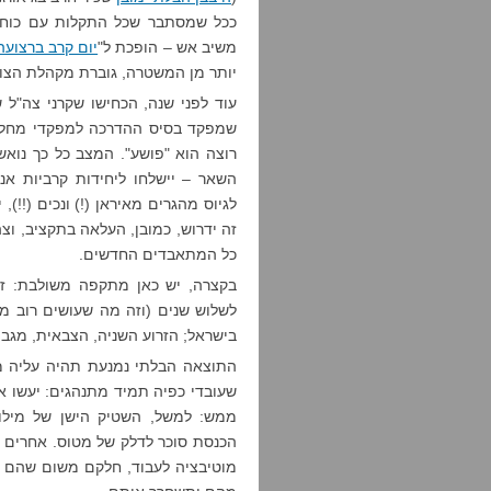
ככל שמסתבר שכל התקלות עם כוח נ
משיב אש – הופכת ל"
יום קרב ברצועה
יותר מן המשטרה, גוברת מקהלת הצוו
עוד לפני שנה, הכחישו שקרני צה"ל ש
שמפקד בסיס ההדרכה למפקדי מחל
רוצה הוא "פושע". המצב כל כך נו
השאר – יישלחו ליחידות קרביות אנ
לגיוס מהגרים מאיראן (!) ונכים (!!)
זה ידרוש, כמובן, העלאה בתקציב, וצ
כל המתאבדים החדשים.
בקצרה, יש כאן מתקפה משולבת: זר
לשלוש שנים (וזה מה שעושים רוב מוח
בישראל; הזרוע השניה, הצבאית, מגביר
התוצאה הבלתי נמנעת תהיה עליה מ
שעובדי כפיה תמיד מתנהגים: יעשו את
ממש: למשל, השטיק הישן של מילו
הכנסת סוכר לדלק של מטוס. אחרים פ
מוטיבציה לעבוד, חלקם משום שהם 