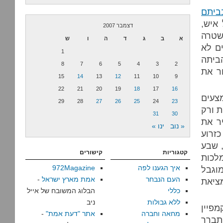
ביתם
איש,
דצמבר 2007
שטרה
א
ב
ג
ד
ה
ו
ש
ם לא
1
ביתה
8
7
6
5
4
3
2
ר את
15
14
13
12
11
10
9
22
21
20
19
18
17
16
צעים
29
28
27
26
25
24
23
ת ורק
31
30
ר את
« נוב
ינו »
זרוע
 שבע
קטגוריות
קישורים
לכות
איך הגענו לפה
972Magazine
וגבל
העם הנבחר
אמת מארץ ישראל
-
ציאת
כללי
הבלוג המשובח של אייל
ללא גבולות
ניב
מפיין
מחאה וחברה
אתר "דעת אמת"
-
התברר