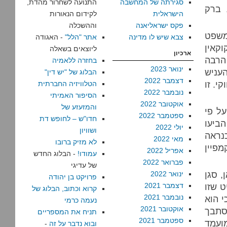
סגירתה של המחשבה
התנועה לשחרור מהדת,
 ברק
הישראלית
לקידום הנאורות
פקס ישראליאנה
וההשכלה
משפט
צבא שיש לו מדינה
אתר "הלל"
- האגודה
וקאין
ליוצאים בשאלה
ארכיון
הרבה
בחזרה ללאמיה
ינואר 2023
עניש
הבלוג של "יש דין"
דצמבר 2022
י. זו
הטלוויזיה החברתית
נובמבר 2022
הסיפור האמיתי
אוקטובר 2022
והמזעזע של
ל פי
ספטמבר 2022
חדו"ש – לחופש דת
ביעו
יולי 2022
ושוויון
נראה
מאי 2022
לא מזיק ברובו
מפיין
אפריל 2022
עמודו!
- הבלוג החדש
פברואר 2022
של עדיגי
, סגן
ינואר 2022
פרויקט בן יהודה
ט שזו
דצמבר 2021
קרוא וכתוב, הבלוג של
נובמבר 2021
י הוא
נעמה כרמי
אוקטובר 2021
סתבך
תניח את המספריים
ספטמבר 2021
ועמד
ובוא נדבר על זה
-