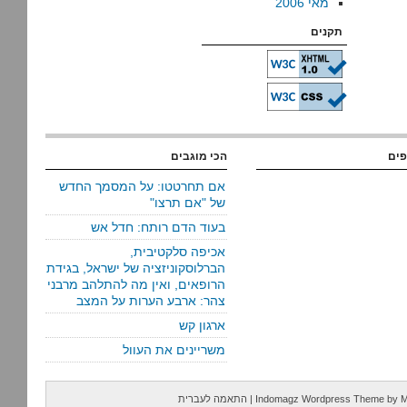
מאי 2006
תקנים
פים
הכי מוגבים
אם תחרטטו: על המסמך החדש
של "אם תרצו"
בעוד הדם רותח: חדל אש
אכיפה סלקטיבית,
הברלוסקוניזציה של ישראל, בגידת
הרופאים, ואין מה להתלהב מרבני
צהר: ארבע הערות על המצב
ארגון קש
משריינים את העוול
M
by
Indomagz Wordpress Theme
|
התאמה לעברית