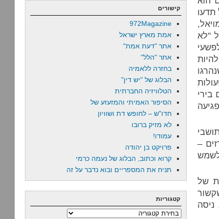
ם הוא
קישורים
 תדעו
ויאל,
972Magazine
 "לא
אמת מארץ ישראל
פשעי
אתר "דעת אמת"
אתר "הלל"
היות
בחזרה ללאמיה
שנהרגו
הבלוג של "יש דין"
ולות
הטלוויזיה החברתית
 בירי
הסיפור האמיתי והמזעזע של
גיעה
חדו"ש – לחופש דת ושוויון
לא מזיק ברובו
תושבי
עמודו!
ים –
פרויקט בן יהודה
 לשמש
קרוא וכתוב, הבלוג של נעמה כרמי
תניח את המספריים ובוא נדבר על זה
ת של
שקשור
קטגוריות
 ניסה
קטגוריות